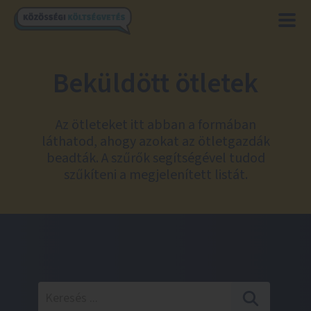
Beküldött ötletek
Az ötleteket itt abban a formában
láthatod, ahogy azokat az ötletgazdák
beadták. A szűrők segítségével tudod
szűkíteni a megjelenített listát.