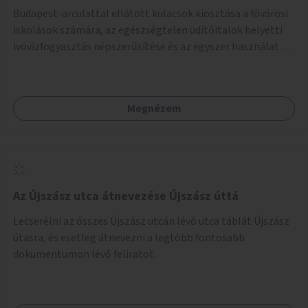
Budapest-arculattal ellátott kulacsok kiosztása a fővárosi
iskolások számára, az egészségtelen üdítőitalok helyetti
ivóvízfogyasztás népszerűsítése és az egyszer használatos
PET-palackok használatának csökkentése céljából.
Megnézem
Az Újszász utca átnevezése Újszász úttá
Lecserélni az ősszes Újszász utcán lévő utca táblát Újszász
útasra, és esetleg átnevezni a legtöbb fontosabb
dokumentumon lévő feliratot.