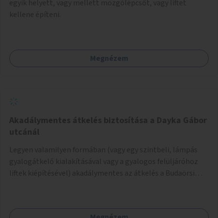
egyik helyett, vagy mellett mozgólépcsőt, vagy liftet
kellene építeni.
Megnézem
Akadálymentes átkelés biztosítása a Dayka Gábor
utcánál
Legyen valamilyen formában (vagy egy szintbeli, lámpás
gyalogátkelő kialakításával vagy a gyalogos felüljáróhoz
liftek kiépítésével) akadálymentes az átkelés a Budaörsi
úton a Dayka Gábor utcánál.
Megnézem