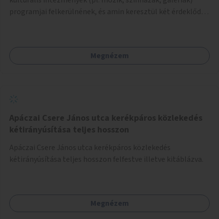
programjai felkerülnének, és amin keresztül két érdeklődő,
akik nem szívesen mennének egyedül az adott programra,
összeszerveződhetnek.
Megnézem
Apáczai Csere János utca kerékpáros közlekedés
kétirányúsítása teljes hosszon
Apáczai Csere János utca kerékpáros közlekedés
kétirányúsítása teljes hosszon felfestve illetve kitáblázva.
Megnézem