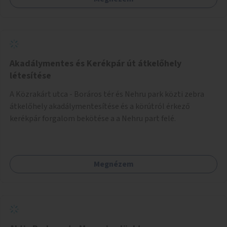
Akadálymentes és Kerékpár út átkelőhely
létesítése
A Közrakárt utca - Boráros tér és Nehru park közti zebra
átkelőhely akadálymentesítése és a körútról érkező
kerékpár forgalom bekötése a a Nehru part felé.
Megnézem