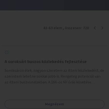
43
-
63
elem
, összesen:
720
A soroksári buszos közlekedés fejlesztése
Soroksáron élek, nagyon szeretem az itteni közlekedést, de
szerintem lehetne sokkal jobb is. Rengeteg potenciál van
az itteni buszvonalakban. A 166-os fél órás követése
hétköznap borzasztó ritka. Csomóan utaznak vele és egy
nagyon kényelmes járat. Nagyon jól el lehet vele kerülni a
HÉVet, ráadásul kényelmes alacsonypadlós szolgáltatást
Megnézem
nyújt. Hétköznap csúcsidőben a 166-os járhatna 15