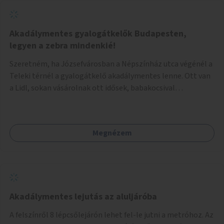
Akadálymentes gyalogátkelők Budapesten,
legyen a zebra mindenkié!
Szeretném, ha Józsefvárosban a Népszínház utca végénél a
Teleki térnél a gyalogátkelő akadálymentes lenne. Ott van
a Lidl, sokan vásárolnak ott idősek, babakocsival
közlekedők és fogyatékossággal élők is. Ennek ellenére a
zebra nem akadálymentes. A gyalogátkelő mindenkié, ez ne
csak elméletben legyen igaz
Megnézem
Akadálymentes lejutás az aluljáróba
A felszínről 8 lépcsőlejárón lehet fel-le jutni a metróhoz. Az