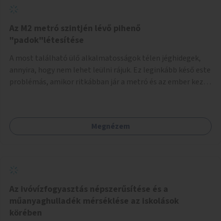
Az M2 metró szintjén lévő pihenő
"padok"létesítése
A most található ülő alkalmatosságok télen jéghidegek,
annyira, hogy nem lehet leülni rájuk. Ez leginkább késő este
problémás, amikor ritkábban jár a metró és az ember keze
tele van csomagokkal.
Megnézem
Az ivóvízfogyasztás népszerűsítése és a
műanyaghulladék mérséklése az iskolások
körében