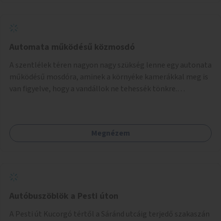
Automata működésű közmosdó
A szentlélek téren nagyon nagy szükség lenne egy autonata
működésű mosdóra, aminek a környéke kamerákkal meg is
van figyelve, hogy a vandállok ne tehessék tönkre.
Területileg a jelenlegi buszvégállomás területén lenne a
leghasznosabb a HÉV felé, mivel itt a forgalom is igen nagy.
Megnézem
Autóbuszöblök a Pesti úton
A Pesti út Kucorgó tértől a Sáránd utcáig terjedő szakaszán