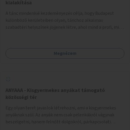
pedig tàmogatàsképpen adatna! A takarítàst kötelezően
kialakítása
fizethetné a hasznàlója, ez esetleg megoldàs lehet erre a
A tánc mindenkié kezdeményezés célja, hogy Budapest
problémàra!És ha nem rendezi, kitiltjàk a hasznàlók közül!
különböző kerületeiben olyan, tánchoz alkalmas
Remélem hasznosnak vélik majd ezt az ötletemet! Talàn
szabadtéri helyszínek jöjjenek létre, ahol mind a profi, mind
egy-két kapszulàt elfogadnék én is honoràriumképpen
az amatőr táncosok valamint a tánciskolák, táncklubok,
sajàt hasznàlatra nekem! Köszönetteljes szeretettel a làny
sőt, az egyszerű mozgásra vágyó lakosok is részt vehetnek
Budapestről
közösségi eseményeken. Ehhez olyan terek kialakítására
Megnézem
van szükség, ahol szabadtéri táncok szervezésére alkalmas,
csiszolt, sima burkolattal rendelkező platformok állnak
rendelkezésre. Az 5 darab táncteret, melynek nagysága
egyenként 70 négyzetméter. parkokban, közterületeken
javasoljuk kialakítani.
ANYAAA - Kisgyermekes anyákat támogató
közösségi tér
Egy olyan teret javaslok létrehozni, ami a kisgyermekes
anyáknak szól. Az anyák nem csak pelenkákról vágynak
beszélgetni, hanem felnőtt dolgokról, párkapcsolati
változásokról, új életük kihívásairól. Rengeteg tér és