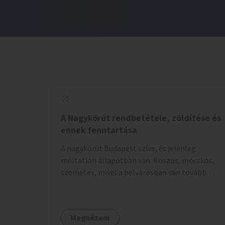
A Nagykörút rendbetétele, zöldítése és
ennek fenntartása
A nagykörút Budapest szíve, és jelenleg
méltatlan állapotban van. Koszos, mocskos,
szemetes, mivel a belvárosban van tovább
talán nem is kell ezen méltatlan, igénytelen
állapotot bemutatni. Ezen áldatlan helyzetet
szükséges felszámolni, a közterület állandó és
Megnézem
rendszeres tisztán tartásával, és nagy szükség