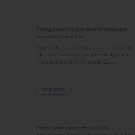
növelnék a bérlet árát és gyakorítanák a
járatokat. 9500 vagy 8950 Ft teljesen mindegy
egy család költségvetésében, a közlekedésben
viszont sokkal jobban megéreznénk.
A forgalmasabb belvárosi játszóterek
wc-vel felszerélése
A gyermekes családok akár órákat is eltöltenek
a játszótereken, mégis a legtöbb helyszínen
még most sem elérhető mosdó. Ez a
felnőtteknek, de a nagyobb gyerekeknek is
kellemetlen, a mobil wc is megoldás lenne,
vagy olyan, ami fizetős, de fogadjon el
Megnézem
bankkártyàt is!
A legkisebb gyerekek digitális
gyerekkora. Miért ne kerüljön a kezükbe