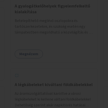
élőlényeknek kedvez. Apróbb
A gyalogátkelőhelyek figyelemfelkeltő
beavatkozásokkal, a szabályozások gondos
kialakítása
áttekintésével, ésszerű módosításával, azok
Betelepíthető meglévő oszlopokra és
betartása mellett változatosabbá tennénk a
tartószerkezetekre, és szükség esetén egy
budapesti patakok nagyvízi, ahol lehetőség van
lámpatestben megoldható a közvilágítás és a
rá, kisvízi medrét. A nagyvízi mederbe őshonos
zebra világítása is. Hogy sötétben is látható
fás és lágyszárú növényfajok
legyen zebrák.
visszatelepítésével változatossabbá tehetők a
rézsűk, mint élőhely. Emellett a kisvízi
Megnézem
mederben drága revitalizáció híján, apróbb
mesterséges és természetes beavatkozásokkal
érhető el, hogy változatosabb legyen a kisvízi
meder.
A légkábeleket kiváltani földkábelekkel
Az áramszolgáltatóval karöltve a városi
légkábeleket ki kellene váltani földkábelekkel
(lehetõség szerint akár napkitörés hatásai