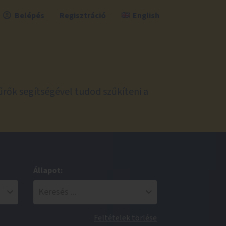
Belépés
Regisztráció
English
űrők segítségével tudod szűkíteni a
Állapot:
Feltételek törlése