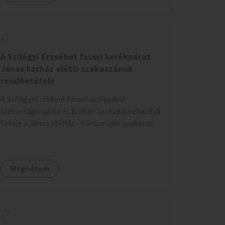
A Szilágyi Erzsébet fasori kerékpárút
János kórház előtti szakaszának
rendbetétele
A Szilágyi Erzsébet fasori kerékpárút
biztonságosabbá és jobban kerékpározhatóvá
tétele a János kórház - Városmajor szakaszon,
a kereszteződésen való átvezetésnél kb a
Majorkáig, az útpálya javításával, a kerékpárút
egyértelműbb felfestésével, a gyalogos
Megnézem
forgalomtól való jobb elkülönítésével, esetleg
ésszerűbb útvonal kijelölésével.