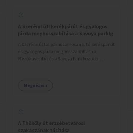
jelölt, és burkolati jellel elválasztott gyalog-
és kerékpárútra lenne itt szükség, ahogy a
Bálna mellett is. A jelenlegi állapot
tarthatatlan, ugyanis a trehányul kirakott
A Szerémi úti kerékpárút és gyalogos
táblákból az se derül ki, hogy szabad-e ott
járda meghosszabítása a Savoya parkig
kerékpározni.
A Szerémi úttal párhuzamosan futó kerékpár út
és gyalogos járda meghosszabbítása a
Mezőkövesd út és a Savoya Park közötti
szakaszon.
Megnézem
A Thököly út erzsébetvárosi
szakaszának fásítása