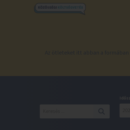
Az ötleteket itt abban a formában 
Idős