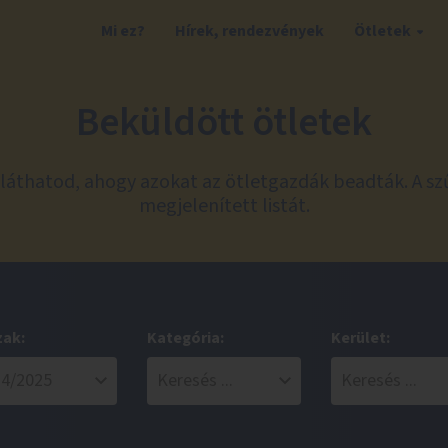
Mi ez?
Hírek, rendezvények
Ötletek
Beküldött ötletek
láthatod, ahogy azokat az ötletgazdák beadták. A sz
megjelenített listát.
zak:
Kategória:
Kerület: