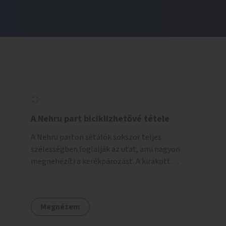
A Nehru part biciklizhetővé tétele
A Nehru parton sétálók sokszor teljes
szélességben foglalják az utat, ami nagyon
megnehezíti a kerékpározást. A kirakott
fotelek is csak a rajta ülőknek kényelmes,
mindenki másnak akadály, ezért el kellene őket
távolítani. A kikötőbakokat, ha megoldható, át
Megnézem
kellene helyezni a kerítés másik oldalára,
közvetlenül a partfal tetejére. Egyértelműen