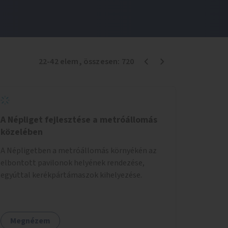
22
-
42
elem
, összesen:
720
A Népliget fejlesztése a metróállomás
közelében
A Népligetben a metróállomás környékén az
elbontott pavilonok helyének rendezése,
egyúttal kerékpártámaszok kihelyezése.
Megnézem