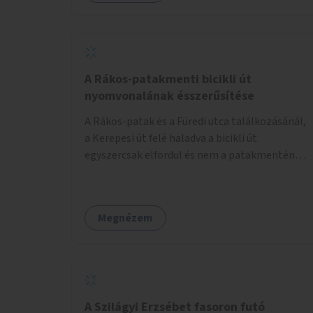
lenne megfelelő szállást nyújtani a
hajléktalanoknak (és nemcsak éjszakára).
Kritikus pontnak tartom az utcai telefonfülkék
helyzetét, melyet a szolgáltatóval
együttműködve szükséges lenne felszámolni,
A Rákos-patakmenti bicikli út
hiszen manapság ezeket már senki nem
nyomvonalának ésszerűsítése
használja. Bűzlenek, fertőzésveszélyesek, az
A Rákos-patak és a Füredi utca találkozásánál,
egész körút képét rontják. Helyükön érdemes
a Kerepesi út felé haladva a bicikli út
lenne megfontolni, hogy ott zöldítés, virágok
egyszercsak elfordul és nem a patakmentén
kihelyezése történjen, amit persze
halad tovább. Ezt a kanyart szüntessék meg és
rendszeresen ápolnak, karbantartanak.
a bicikli út a patakmentén haladjon tovább.
Megnézem
A Szilágyi Erzsébet fasoron futó