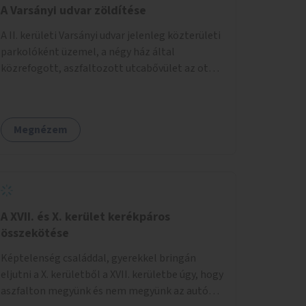
A Varsányi udvar zöldítése
A II. kerületi Varsányi udvar jelenleg közterületi
parkolóként üzemel, a négy ház által
közrefogott, aszfaltozott utcabővület az ott
parkoló 12 autót szolgálja ki. Ehelyett
szeretnénk, hogy itt egy olyan, két részből álló
magasított zöldfelület jöjjön létre, amely a
Megnézem
Varsányi Irén utca bővületeként és a megújult
Széna térrel való összekapcsolásaként a helyi
lakosok és az átmenő gyalogos forgalom
számára is lehetőséget nyújtson rekreációs
célokra. A Varsányi Irén utca és a Varsányi udvar
jelenleg két különálló közterületként
A XVII. és X. kerület kerékpáros
viselkedik, elválasztja őket a biciklisáv és a
összekötése
mellette lévő járda, az ötlet a két közterület
Képtelenség családdal, gyerekkel bringán
összekapcsolását szorgalmazza. A
eljutni a X. kerületből a XVII. kerületbe úgy, hogy
látványterveken is szereplő padok, teraszok,
aszfalton megyünk és nem megyünk az autók
zöldfelületek és biciklitárolók mindenki