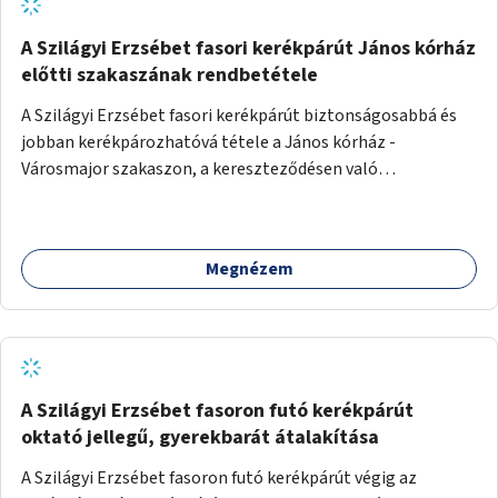
A Szilágyi Erzsébet fasori kerékpárút János kórház
előtti szakaszának rendbetétele
A Szilágyi Erzsébet fasori kerékpárút biztonságosabbá és
jobban kerékpározhatóvá tétele a János kórház -
Városmajor szakaszon, a kereszteződésen való
átvezetésnél kb a Majorkáig, az útpálya javításával, a
kerékpárút egyértelműbb felfestésével, a gyalogos
forgalomtól való jobb elkülönítésével, esetleg ésszerűbb
Megnézem
útvonal kijelölésével.
A Szilágyi Erzsébet fasoron futó kerékpárút
oktató jellegű, gyerekbarát átalakítása
A Szilágyi Erzsébet fasoron futó kerékpárút végig az