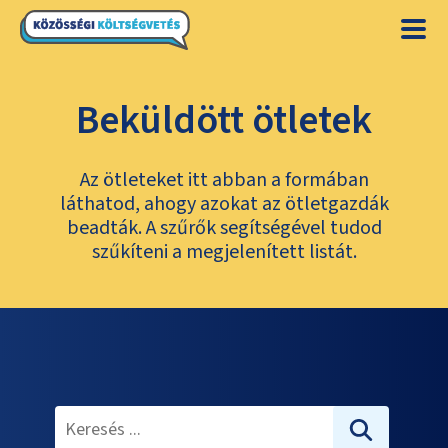
Beküldött ötletek
Az ötleteket itt abban a formában
láthatod, ahogy azokat az ötletgazdák
beadták. A szűrők segítségével tudod
szűkíteni a megjelenített listát.