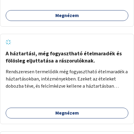
Megnézem
A háztartási, még fogyasztható ételmaradék és
fölösleg eljuttatása a rászorulóknak.
Rendszeresen termelődik még fogyasztható ételmaradék a
háztartásokban, intézményekben. Ezeket az ételeket
dobozba téve, és felcímkézve kellene a háztartásban
élőknek, vagy konyhai dolgozónak betenni egy erre a célra
készített szekrénybe. A címkén az étel neve szerepelne, és a
kihelyezés pontos ideje. (A szekrények belső elrendezését,
Megnézem
rekeszeit, beosztását nem tudom, hogy itt kell-e leírni.)
Önkormányzati tulajdonban lévő köztéren kell elhelyezni.
Tehát ha pl marad valamilyen ételből, vagy túl sokat