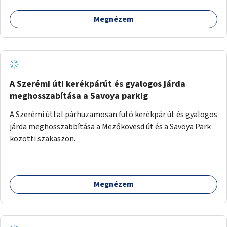
Megnézem
A Szerémi úti kerékpárút és gyalogos járda
meghosszabítása a Savoya parkig
A Szerémi úttal párhuzamosan futó kerékpár út és gyalogos
járda meghosszabbítása a Mezőkövesd út és a Savoya Park
közötti szakaszon.
Megnézem