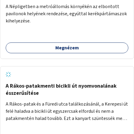
A Népligetben a metróállomás környékén az elbontott
pavilonok helyének rendezése, egyúttal kerékpártámaszok
kihelyezése.
Megnézem
A Rákos-patakmenti bicikli út nyomvonalának
ésszerűsítése
A Rákos-patak és a Füredi utca találkozásánál, a Kerepesi út
felé haladva a bicikli út egyszercsak elfordul és nem a
patakmentén halad tovább. Ezt a kanyart szüntessék meg
és a bicikli út a patakmentén haladjon tovább.