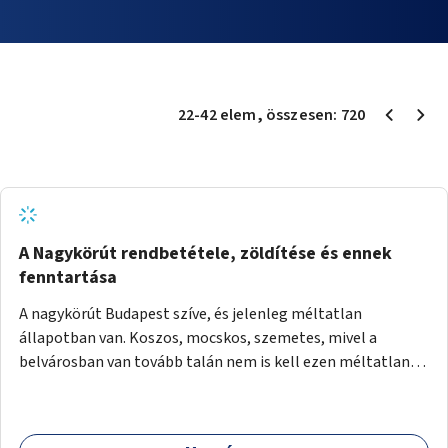
22
-
42
elem
, összesen:
720
A Nagykörút rendbetétele, zöldítése és ennek
fenntartása
A nagykörút Budapest szíve, és jelenleg méltatlan
állapotban van. Koszos, mocskos, szemetes, mivel a
belvárosban van tovább talán nem is kell ezen méltatlan,
igénytelen állapotot bemutatni. Ezen áldatlan helyzetet
szükséges felszámolni, a közterület állandó és rendszeres
tisztán tartásával, és nagy szükség lenne megfelelő