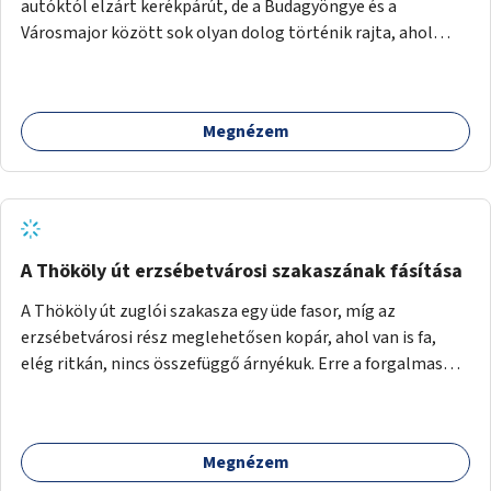
autóktól elzárt kerékpárút, de a Budagyöngye és a
Városmajor között sok olyan dolog történik rajta, ahol
nagyon kell figyelni (villamos keresztezi, 4 sávos autóúton
halad át, lámpa nélküli kereszteződések vannak rajta). Az
ötletem az, hogy ezt a szakaszt egy oktató jellegű,
Megnézem
bemutató kerékpárúttá varázsoljuk, ahol a gyerekek a valós
forgalomban megtehetik első útjaikat (szülői
felügyelettel). Ez egy nagyon forgalmas szakasz és nagyon
sok gyerekkel közlekedő szülőt látni nap, mint, nap, sok az
iskola, óvoda a környéken. Dupla kitáblázásokkal,
fényvisszaverős táblákkal, az aszfalt erősebb színre
A Thököly út erzsébetvárosi szakaszának fásítása
festésével és egyéb oktató táblákkal valósítanám meg az
A Thököly út zuglói szakasza egy üde fasor, míg az
ötletet.
erzsébetvárosi rész meglehetősen kopár, ahol van is fa,
elég ritkán, nincs összefüggő árnyékuk. Erre a forgalmas
erzsébetvárosi útszakaszra a meglévő fasor sűrítésére,
illetve ahol a közművek engedik, új fák ültetésére lenne
szükség.
Megnézem