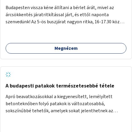
Budapesten vissza kéne állítani a bérlet árát, mivel az
árcsökkentés járatritkítással járt, és ettől naponta
szenvedünk! Az 5-ös buszjárat nagyon ritka, 16-17.30 között
annyira zsúfolt MINDEN NAP, hogy leszállni, felszállni
nehéz, egy szardíniásdoboz, mindenki szenved. 17 megállót
kell utaznunk, gyerekkel együtt minden nap. Sokkal többet
Megnézem
érnénk vele, ha növelnék a bérlet árát és gyakorítanák a
járatokat. 9500 vagy 8950 Ft teljesen mindegy egy család
költségvetésében, a közlekedésben viszont sokkal jobban
megéreznénk.
A budapesti patakok természetesebbé tétele
Apró beavatkozásokkal a kiegyenesített, lemélyített
betonteknőben folyó patakok is változatosabbá,
sokszínűbbé tehetők, amelyek sokat jelenthetnek az
élővilág, az azon keresztül nekünk, emberek számára is. Bár
mindenféle árvízvédelmi szabályozás, "költséghatékony"
karbantartás a legegyenesebb, legszabályosabbbnak tűnő