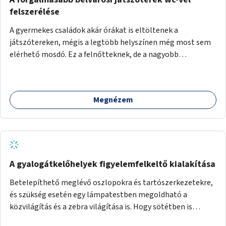
felszerélése
A gyermekes családok akár órákat is eltöltenek a
játszótereken, mégis a legtöbb helyszínen még most sem
elérhető mosdó. Ez a felnőtteknek, de a nagyobb
gyerekeknek is kellemetlen, a mobil wc is megoldás lenne,
vagy olyan, ami fizetős, de fogadjon el bankkártyàt is!
Megnézem
A gyalogátkelőhelyek figyelemfelkeltő kialakítása
Betelepíthető meglévő oszlopokra és tartószerkezetekre,
és szükség esetén egy lámpatestben megoldható a
közvilágítás és a zebra világítása is. Hogy sötétben is
látható legyen zebrák.