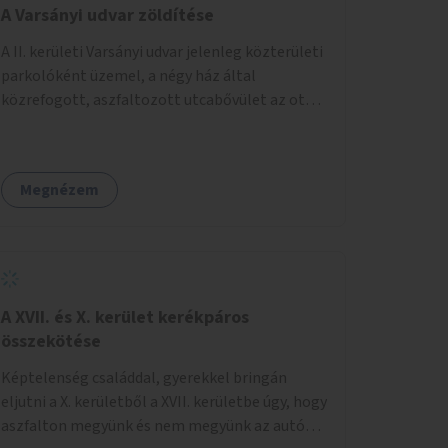
A Varsányi udvar zöldítése
A II. kerületi Varsányi udvar jelenleg közterületi
parkolóként üzemel, a négy ház által
közrefogott, aszfaltozott utcabővület az ott
parkoló 12 autót szolgálja ki. Ehelyett
szeretnénk, hogy itt egy olyan, két részből álló
magasított zöldfelület jöjjön létre, amely a
Megnézem
Varsányi Irén utca bővületeként és a megújult
Széna térrel való összekapcsolásaként a helyi
lakosok és az átmenő gyalogos forgalom
számára is lehetőséget nyújtson rekreációs
célokra. A Varsányi Irén utca és a Varsányi udvar
jelenleg két különálló közterületként
A XVII. és X. kerület kerékpáros
viselkedik, elválasztja őket a biciklisáv és a
összekötése
mellette lévő járda, az ötlet a két közterület
Képtelenség családdal, gyerekkel bringán
összekapcsolását szorgalmazza. A
eljutni a X. kerületből a XVII. kerületbe úgy, hogy
látványterveken is szereplő padok, teraszok,
aszfalton megyünk és nem megyünk az autók
zöldfelületek és biciklitárolók mindenki