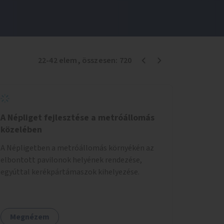
22
-
42
elem
, összesen:
720
A Népliget fejlesztése a metróállomás
közelében
A Népligetben a metróállomás környékén az
elbontott pavilonok helyének rendezése,
egyúttal kerékpártámaszok kihelyezése.
Megnézem