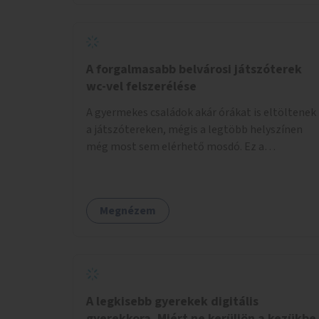
növelnék a bérlet árát és gyakorítanák a
járatokat. 9500 vagy 8950 Ft teljesen mindegy
egy család költségvetésében, a közlekedésben
viszont sokkal jobban megéreznénk.
A forgalmasabb belvárosi játszóterek
wc-vel felszerélése
A gyermekes családok akár órákat is eltöltenek
a játszótereken, mégis a legtöbb helyszínen
még most sem elérhető mosdó. Ez a
felnőtteknek, de a nagyobb gyerekeknek is
kellemetlen, a mobil wc is megoldás lenne,
vagy olyan, ami fizetős, de fogadjon el
Megnézem
bankkártyàt is!
A legkisebb gyerekek digitális
gyerekkora. Miért ne kerüljön a kezükbe