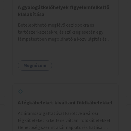
élőlényeknek kedvez. Apróbb
A gyalogátkelőhelyek figyelemfelkeltő
beavatkozásokkal, a szabályozások gondos
kialakítása
áttekintésével, ésszerű módosításával, azok
Betelepíthető meglévő oszlopokra és
betartása mellett változatosabbá tennénk a
tartószerkezetekre, és szükség esetén egy
budapesti patakok nagyvízi, ahol lehetőség van
lámpatestben megoldható a közvilágítás és a
rá, kisvízi medrét. A nagyvízi mederbe őshonos
zebra világítása is. Hogy sötétben is látható
fás és lágyszárú növényfajok
legyen zebrák.
visszatelepítésével változatossabbá tehetők a
rézsűk, mint élőhely. Emellett a kisvízi
Megnézem
mederben drága revitalizáció híján, apróbb
mesterséges és természetes beavatkozásokkal
érhető el, hogy változatosabb legyen a kisvízi
meder.
A légkábeleket kiváltani földkábelekkel
Az áramszolgáltatóval karöltve a városi
légkábeleket ki kellene váltani földkábelekkel
(lehetõség szerint akár napkitörés hatásai