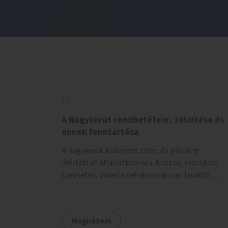
A Nagykörút rendbetétele, zöldítése és
ennek fenntartása
A nagykörút Budapest szíve, és jelenleg
méltatlan állapotban van. Koszos, mocskos,
szemetes, mivel a belvárosban van tovább
talán nem is kell ezen méltatlan, igénytelen
állapotot bemutatni. Ezen áldatlan helyzetet
szükséges felszámolni, a közterület állandó és
Megnézem
rendszeres tisztán tartásával, és nagy szükség