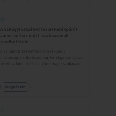
A Szilágyi Erzsébet fasori kerékpárút
János kórház előtti szakaszának
rendbetétele
A Szilágyi Erzsébet fasori kerékpárút
biztonságosabbá és jobban kerékpározhatóvá
tétele a János kórház - Városmajor szakaszon,
a kereszteződésen való átvezetésnél kb a
Majorkáig, az útpálya javításával, a kerékpárút
egyértelműbb felfestésével, a gyalogos
Megnézem
forgalomtól való jobb elkülönítésével, esetleg
ésszerűbb útvonal kijelölésével.