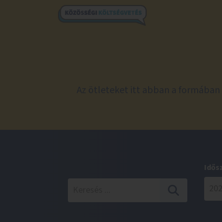
Az ötleteket itt abban a formában 
Idős