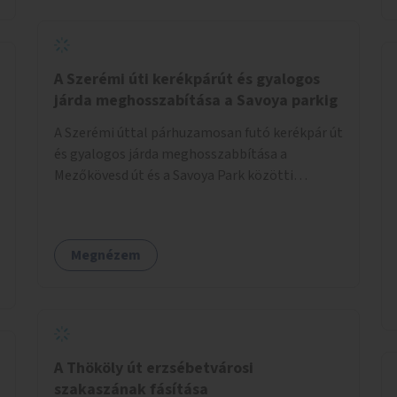
jelölt, és burkolati jellel elválasztott gyalog-
és kerékpárútra lenne itt szükség, ahogy a
Bálna mellett is. A jelenlegi állapot
tarthatatlan, ugyanis a trehányul kirakott
A Szerémi úti kerékpárút és gyalogos
táblákból az se derül ki, hogy szabad-e ott
járda meghosszabítása a Savoya parkig
kerékpározni.
A Szerémi úttal párhuzamosan futó kerékpár út
és gyalogos járda meghosszabbítása a
Mezőkövesd út és a Savoya Park közötti
szakaszon.
Megnézem
A Thököly út erzsébetvárosi
szakaszának fásítása