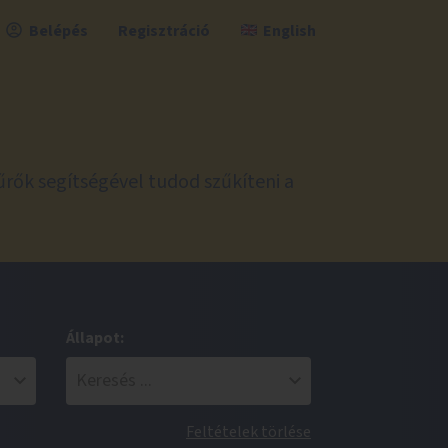
Belépés
Regisztráció
English
űrők segítségével tudod szűkíteni a
Állapot:
Feltételek törlése