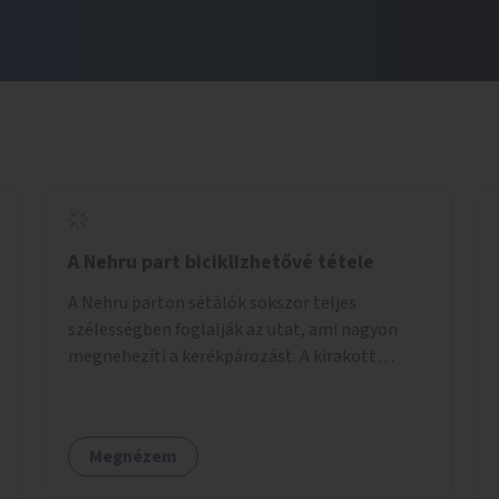
A Nehru part biciklizhetővé tétele
A Nehru parton sétálók sokszor teljes
szélességben foglalják az utat, ami nagyon
megnehezíti a kerékpározást. A kirakott
fotelek is csak a rajta ülőknek kényelmes,
mindenki másnak akadály, ezért el kellene őket
távolítani. A kikötőbakokat, ha megoldható, át
Megnézem
kellene helyezni a kerítés másik oldalára,
közvetlenül a partfal tetejére. Egyértelműen