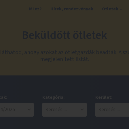
Mi ez?
Hírek, rendezvények
Ötletek
Beküldött ötletek
láthatod, ahogy azokat az ötletgazdák beadták. A sz
megjelenített listát.
zak:
Kategória:
Kerület: