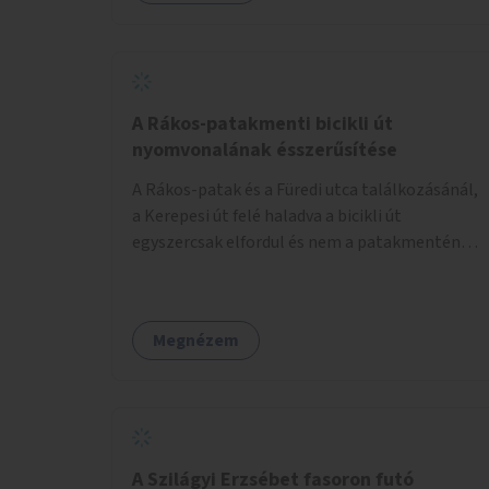
lenne megfelelő szállást nyújtani a
hajléktalanoknak (és nemcsak éjszakára).
Kritikus pontnak tartom az utcai telefonfülkék
helyzetét, melyet a szolgáltatóval
együttműködve szükséges lenne felszámolni,
A Rákos-patakmenti bicikli út
hiszen manapság ezeket már senki nem
nyomvonalának ésszerűsítése
használja. Bűzlenek, fertőzésveszélyesek, az
A Rákos-patak és a Füredi utca találkozásánál,
egész körút képét rontják. Helyükön érdemes
a Kerepesi út felé haladva a bicikli út
lenne megfontolni, hogy ott zöldítés, virágok
egyszercsak elfordul és nem a patakmentén
kihelyezése történjen, amit persze
halad tovább. Ezt a kanyart szüntessék meg és
rendszeresen ápolnak, karbantartanak.
a bicikli út a patakmentén haladjon tovább.
Megnézem
A Szilágyi Erzsébet fasoron futó