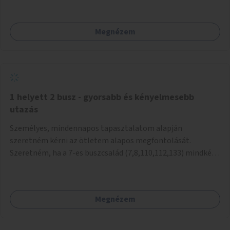
mivel nem üzletszerű a tevékenység.) Közösségi téren a
piacokkal nem konkurál.
Megnézem
1 helyett 2 busz - gyorsabb és kényelmesebb
utazás
Személyes, mindennapos tapasztalatom alapján
szeretném kérni az ötletem alapos megfontolását.
Szeretném, ha a 7-es buszcsalád (7,8,110,112,133) mindkét
irányban a Tisza István tér nevű megállóit aránylag kis
beavatkozással átalakítanák úgy, hogy egyszerre kettő
busz is be tudjon állni az öbölbe. Jelenleg biztonságosan
Megnézem
csak egy jármű tud beállni és kinyitni az ajtókat. A szorosan
mögötte haladó biztonsági okokból nem nyit ajtót, csak ha
az első már elhagyja a megállót és ő szabályosan be nem