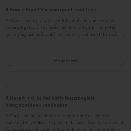
A Göncz Árpád Városközpont zöldítése
A Róbert Károly Krt., Angyalföldi út és Déryné köz által
határolt parkoló egy óriási betonfelület, ahol rengeteg
gyalogos, biciklis és autós fordul meg. A beton feltörésével,
virágágyások létesítésével, fák ültetésével a terület
kellemesebbé, élhetőbbá varázsolható. Az Angyalföldi út
menti járda és a parkoló közé kellene egy zöld sáv,
Megnézem
virágágyásokkal a meglévő fák alá, a lakóépület felőli két
autósáv közé fákat lehetne ültetni, illetve a parkoló és a
járda / bicikliút közé is jók lennének fák.
A Margit híd, budai hídfő buszmegálló
környezetének rendezése
A Margit híd budai hídfő buszmegállóban árnyékoló-
esővédő tető építése és pad lehelyezése. A szűk járda miatt
hagyományos buszmegálló nem fér el, egyedi megoldásra