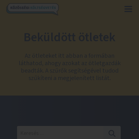
Beküldött ötletek
Az ötleteket itt abban a formában
láthatod, ahogy azokat az ötletgazdák
beadták. A szűrők segítségével tudod
szűkíteni a megjelenített listát.