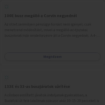
tud állni a megállóba. A környéken a tömegközlekedés
csúcsidőben már most is fullos, a Bosnyák téri beruházások
befejeztével hatványozódni fog az utazási igény.
100E busz megálló a Corvin negyednél
Az ötlet senmilyen pénzügyi forrást nem igényel, csak
menetrend módosítást, mivel a megálló az éjszakai
buszoknak már rendelkezésre áll a Corvin negyednél. A 4-es
és 6-os villamos vonalához közel élőknek a repülőtérre
kijutást, illetve onnan hazajutást nagyban megkönnyítené,
ha a 100E reptéri busz a Corvin negyed metrómegállónál is
Megnézem
megállna - főleg éjjel, amikor a metró nem jár, és a 200E
busz is sokkal ritkábban. Az utazási időt a belvárosban
100E-re fel-/leszállóknak ez az egyetlen plusz megálló
nem hosszabbítaná meg sokkal, a 4-6 vonalán lakóknak
viszont a Kálvin tér-Corvin negyed utat megspórolva 10-15
perccel rövidítheti az utazási idejét.
133E és 33-as buszjáratok sűrítése
A címben említett járatok induljanak gyakrabban, a
Budafoki út felé lakóknak sokszor akár 10-15-20 perceket is