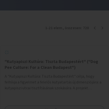
1
-
21
elem
, összesen:
720
"Kutyapiszi Kultúra: Tiszta Budapestért" ("Dog
Pee Culture: For a Clean Budapest")
A "Kutyapiszi Kultúra: Tiszta Budapestért" célja, hogy
felhívja a figyelmet a felelős kutyatartás új dimenziójára: a
kutyapiszi utcai tisztításának szokására. A projekt
keretében szeretnénk edukálni a kutyatulajdonosokat,
hogy séta közben, amikor kedvencük a járdára vizel, egy
palack vízzel öblítsék le azt, ezzel hozzájárulva a tiszta,