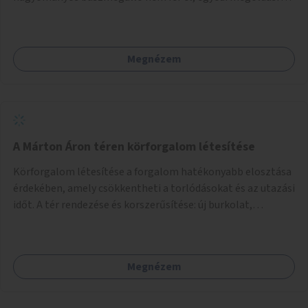
lenne szükség.
Megnézem
A Márton Áron téren körforgalom létesítése
Körforgalom létesítése a forgalom hatékonyabb elosztása
érdekében, amely csökkentheti a torlódásokat és az utazási
időt. A tér rendezése és korszerűsítése: új burkolat,
zöldfelületek, modern közösségi tér kialakítása, hogy a
hely valódi köztérré váljon, ahol az emberek szívesen
időznek.
Megnézem