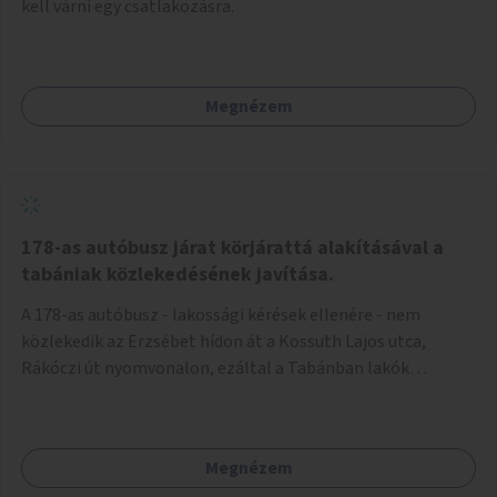
kell várni egy csatlakozásra.
Megnézem
178-as autóbusz járat körjárattá alakításával a
tabániak közlekedésének javítása.
A 178-as autóbusz - lakossági kérések ellenére - nem
közlekedik az Erzsébet hídon át a Kossuth Lajos utca,
Rákóczi út nyomvonalon, ezáltal a Tabánban lakók
belvárosba jutásának minősége jelentősen romlott a
változtatás óta! Nem tudnak továbbá a Tabániak közvetlen
járattal feljutni a Naphegyre, ahol iskola és óvoda is van a
Megnézem
körzetben élők számára. Megoldás lenne, ha a 178-as