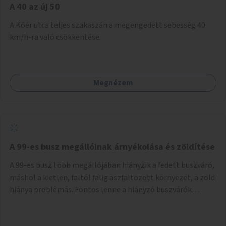
A 40 az új 50
A Kőér utca teljes szakaszán a megengedett sebesség 40
km/h-ra való csökkentése.
Megnézem
A 99-es busz megállóinak árnyékolása és zöldítése
A 99-es busz több megállójában hiányzik a fedett buszváró,
máshol a kietlen, faltól falig aszfaltozott környezet, a zöld
hiánya problémás. Fontos lenne a hiányzó buszvárók
pótlása és az árnyékolás megoldása. Mindezt a zöldítéssel
is össze lehetne kötni: ahol megoldható, ott az utasváróra
vagy akár önálló rácsozatra futtatott növényekkel