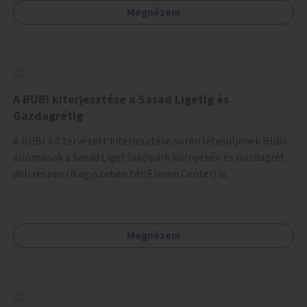
Megnézem
barátságosabbá és zöldebbé lehetne tenni a megállókat.
A BUBI kiterjesztése a Sasad Ligetig és
Gazdagrétig
A BUBI 3.0 tervezett kiterjesztése során létesüljenek BUBI
állomások a Sasad Liget lakópark környékén és Gazdagrét
déli részén (Nagyszeben tér/Eleven Center) is.
Megnézem