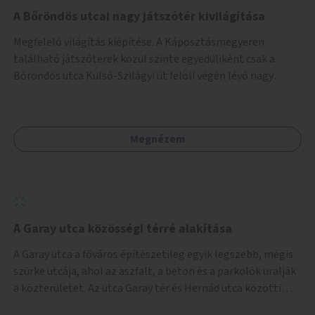
A Bőröndös utcai nagy játszótér kivilágítása
Megfelelő világítás kiépítése. A Káposztásmegyeren
található játszóterek közül szinte egyedüliként csak a
Bőröndös utca Külső-Szilágyi út felöli végén lévő nagy
játszótér nem rendelkezik közvilágítással, ami miatt a őszi
és téli hónapokban nem lehet ide járni a gyerekekkel.
Megnézem
A Garay utca közösségi térré alakítása
A Garay utca a főváros építészetileg egyik legszebb, mégis
szürke utcája, ahol az aszfalt, a beton és a parkolók uralják
a közterületet. Az utca Garay tér és Hernád utca közötti
szakasza tökéletes tere lehetne egy zöld és közösségbarát