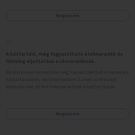
Megnézem
A háztartási, még fogyasztható ételmaradék és
fölösleg eljuttatása a rászorulóknak.
Rendszeresen termelődik még fogyasztható ételmaradék a
háztartásokban, intézményekben. Ezeket az ételeket
dobozba téve, és felcímkézve kellene a háztartásban
élőknek, vagy konyhai dolgozónak betenni egy erre a célra
készített szekrénybe. A címkén az étel neve szerepelne, és a
kihelyezés pontos ideje. (A szekrények belső elrendezését,
Megnézem
rekeszeit, beosztását nem tudom, hogy itt kell-e leírni.)
Önkormányzati tulajdonban lévő köztéren kell elhelyezni.
Tehát ha pl marad valamilyen ételből, vagy túl sokat