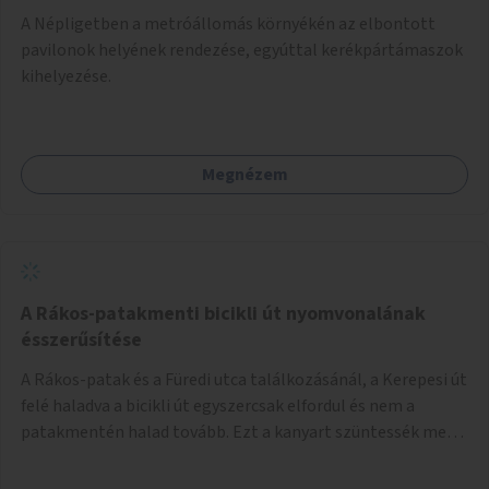
A Népligetben a metróállomás környékén az elbontott
pavilonok helyének rendezése, egyúttal kerékpártámaszok
kihelyezése.
Megnézem
A Rákos-patakmenti bicikli út nyomvonalának
ésszerűsítése
A Rákos-patak és a Füredi utca találkozásánál, a Kerepesi út
felé haladva a bicikli út egyszercsak elfordul és nem a
patakmentén halad tovább. Ezt a kanyart szüntessék meg
és a bicikli út a patakmentén haladjon tovább.