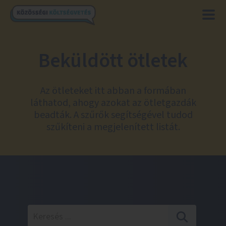
Beküldött ötletek
Az ötleteket itt abban a formában
láthatod, ahogy azokat az ötletgazdák
beadták. A szűrők segítségével tudod
szűkíteni a megjelenített listát.