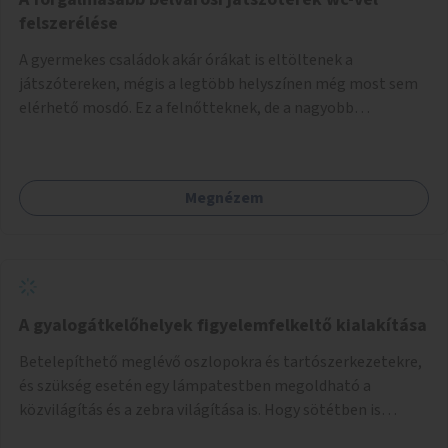
felszerélése
A gyermekes családok akár órákat is eltöltenek a
játszótereken, mégis a legtöbb helyszínen még most sem
elérhető mosdó. Ez a felnőtteknek, de a nagyobb
gyerekeknek is kellemetlen, a mobil wc is megoldás lenne,
vagy olyan, ami fizetős, de fogadjon el bankkártyàt is!
Megnézem
A gyalogátkelőhelyek figyelemfelkeltő kialakítása
Betelepíthető meglévő oszlopokra és tartószerkezetekre,
és szükség esetén egy lámpatestben megoldható a
közvilágítás és a zebra világítása is. Hogy sötétben is
látható legyen zebrák.