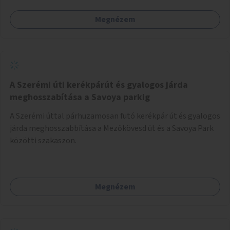
Megnézem
A Szerémi úti kerékpárút és gyalogos járda
meghosszabítása a Savoya parkig
A Szerémi úttal párhuzamosan futó kerékpár út és gyalogos
járda meghosszabbítása a Mezőkövesd út és a Savoya Park
közötti szakaszon.
Megnézem