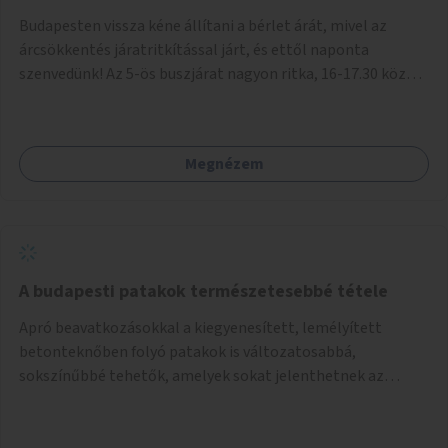
Budapesten vissza kéne állítani a bérlet árát, mivel az
árcsökkentés járatritkítással járt, és ettől naponta
szenvedünk! Az 5-ös buszjárat nagyon ritka, 16-17.30 között
annyira zsúfolt MINDEN NAP, hogy leszállni, felszállni
nehéz, egy szardíniásdoboz, mindenki szenved. 17 megállót
kell utaznunk, gyerekkel együtt minden nap. Sokkal többet
Megnézem
érnénk vele, ha növelnék a bérlet árát és gyakorítanák a
járatokat. 9500 vagy 8950 Ft teljesen mindegy egy család
költségvetésében, a közlekedésben viszont sokkal jobban
megéreznénk.
A budapesti patakok természetesebbé tétele
Apró beavatkozásokkal a kiegyenesített, lemélyített
betonteknőben folyó patakok is változatosabbá,
sokszínűbbé tehetők, amelyek sokat jelenthetnek az
élővilág, az azon keresztül nekünk, emberek számára is. Bár
mindenféle árvízvédelmi szabályozás, "költséghatékony"
karbantartás a legegyenesebb, legszabályosabbbnak tűnő