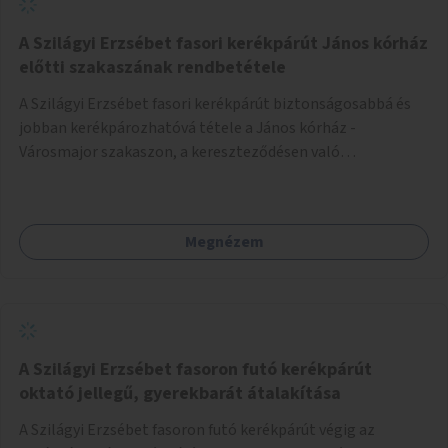
A Szilágyi Erzsébet fasori kerékpárút János kórház
előtti szakaszának rendbetétele
A Szilágyi Erzsébet fasori kerékpárút biztonságosabbá és
jobban kerékpározhatóvá tétele a János kórház -
Városmajor szakaszon, a kereszteződésen való
átvezetésnél kb a Majorkáig, az útpálya javításával, a
kerékpárút egyértelműbb felfestésével, a gyalogos
forgalomtól való jobb elkülönítésével, esetleg ésszerűbb
Megnézem
útvonal kijelölésével.
A Szilágyi Erzsébet fasoron futó kerékpárút
oktató jellegű, gyerekbarát átalakítása
A Szilágyi Erzsébet fasoron futó kerékpárút végig az