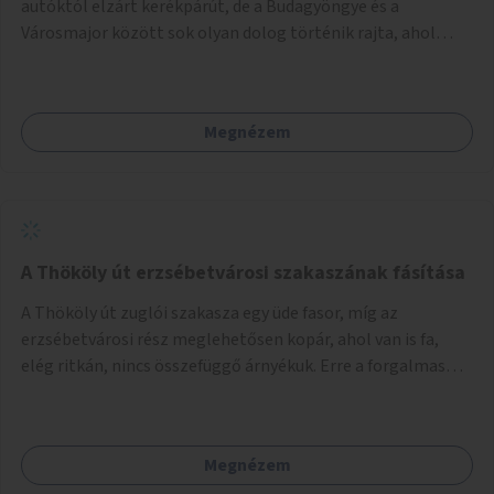
autóktól elzárt kerékpárút, de a Budagyöngye és a
Városmajor között sok olyan dolog történik rajta, ahol
nagyon kell figyelni (villamos keresztezi, 4 sávos autóúton
halad át, lámpa nélküli kereszteződések vannak rajta). Az
ötletem az, hogy ezt a szakaszt egy oktató jellegű,
Megnézem
bemutató kerékpárúttá varázsoljuk, ahol a gyerekek a valós
forgalomban megtehetik első útjaikat (szülői
felügyelettel). Ez egy nagyon forgalmas szakasz és nagyon
sok gyerekkel közlekedő szülőt látni nap, mint, nap, sok az
iskola, óvoda a környéken. Dupla kitáblázásokkal,
fényvisszaverős táblákkal, az aszfalt erősebb színre
A Thököly út erzsébetvárosi szakaszának fásítása
festésével és egyéb oktató táblákkal valósítanám meg az
A Thököly út zuglói szakasza egy üde fasor, míg az
ötletet.
erzsébetvárosi rész meglehetősen kopár, ahol van is fa,
elég ritkán, nincs összefüggő árnyékuk. Erre a forgalmas
erzsébetvárosi útszakaszra a meglévő fasor sűrítésére,
illetve ahol a közművek engedik, új fák ültetésére lenne
szükség.
Megnézem