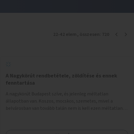
22
-
42
elem
, összesen:
720
A Nagykörút rendbetétele, zöldítése és ennek
fenntartása
A nagykörút Budapest szíve, és jelenleg méltatlan
állapotban van. Koszos, mocskos, szemetes, mivel a
belvárosban van tovább talán nem is kell ezen méltatlan,
igénytelen állapotot bemutatni. Ezen áldatlan helyzetet
szükséges felszámolni, a közterület állandó és rendszeres
tisztán tartásával, és nagy szükség lenne megfelelő