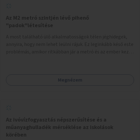
Az M2 metró szintjén lévő pihenő
"padok"létesítése
A most található ülő alkalmatosságok télen jéghidegek,
annyira, hogy nem lehet leülni rájuk. Ez leginkább késő este
problémás, amikor ritkábban jár a metró és az ember keze
tele van csomagokkal.
Megnézem
Az ivóvízfogyasztás népszerűsítése és a
műanyaghulladék mérséklése az iskolások
körében