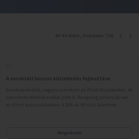
43
-
63
elem
, összesen:
720
A soroksári buszos közlekedés fejlesztése
Soroksáron élek, nagyon szeretem az itteni közlekedést, de
szerintem lehetne sokkal jobb is. Rengeteg potenciál van
az itteni buszvonalakban. A 166-os fél órás követése
hétköznap borzasztó ritka. Csomóan utaznak vele és egy
nagyon kényelmes járat. Nagyon jól el lehet vele kerülni a
HÉVet, ráadásul kényelmes alacsonypadlós szolgáltatást
Megnézem
nyújt. Hétköznap csúcsidőben a 166-os járhatna 15