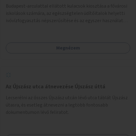
Budapest-arculattal ellátott kulacsok kiosztása a fővárosi
iskolások számára, az egészségtelen üdítőitalok helyetti
ivóvízfogyasztás népszerűsítése és az egyszer használatos
PET-palackok használatának csökkentése céljából.
Megnézem
Az Újszász utca átnevezése Újszász úttá
Lecserélni az ősszes Újszász utcán lévő utca táblát Újszász
útasra, és esetleg átnevezni a legtöbb fontosabb
dokumentumon lévő feliratot.