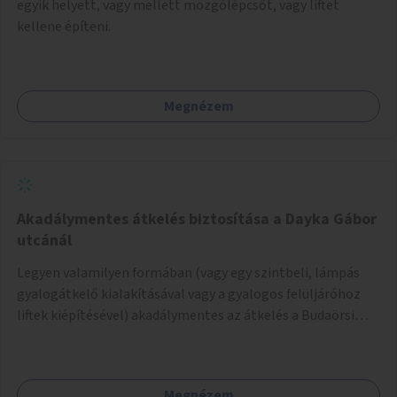
egyik helyett, vagy mellett mozgólépcsőt, vagy liftet
kellene építeni.
Megnézem
Akadálymentes átkelés biztosítása a Dayka Gábor
utcánál
Legyen valamilyen formában (vagy egy szintbeli, lámpás
gyalogátkelő kialakításával vagy a gyalogos felüljáróhoz
liftek kiépítésével) akadálymentes az átkelés a Budaörsi
úton a Dayka Gábor utcánál.
Megnézem