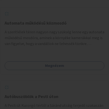
Automata működésű közmosdó
A szentlélek téren nagyon nagy szükség lenne egy autonata
működésű mosdóra, aminek a környéke kamerákkal meg is
van figyelve, hogy a vandállok ne tehessék tönkre.
Területileg a jelenlegi buszvégállomás területén lenne a
leghasznosabb a HÉV felé, mivel itt a forgalom is igen nagy.
Megnézem
Autóbuszöblök a Pesti úton
A Pesti út Kucorgó tértől a Sáránd utcáig terjedő szakaszán