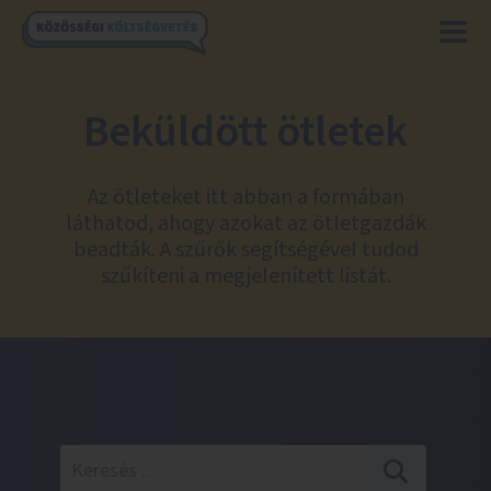
Beküldött ötletek
Az ötleteket itt abban a formában
láthatod, ahogy azokat az ötletgazdák
beadták. A szűrők segítségével tudod
szűkíteni a megjelenített listát.