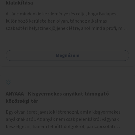
pedig tàmogatàsképpen adatna! A takarítàst kötelezően
kialakítása
fizethetné a hasznàlója, ez esetleg megoldàs lehet erre a
A tánc mindenkié kezdeményezés célja, hogy Budapest
problémàra!És ha nem rendezi, kitiltjàk a hasznàlók közül!
különböző kerületeiben olyan, tánchoz alkalmas
Remélem hasznosnak vélik majd ezt az ötletemet! Talàn
szabadtéri helyszínek jöjjenek létre, ahol mind a profi, mind
egy-két kapszulàt elfogadnék én is honoràriumképpen
az amatőr táncosok valamint a tánciskolák, táncklubok,
sajàt hasznàlatra nekem! Köszönetteljes szeretettel a làny
sőt, az egyszerű mozgásra vágyó lakosok is részt vehetnek
Budapestről
közösségi eseményeken. Ehhez olyan terek kialakítására
Megnézem
van szükség, ahol szabadtéri táncok szervezésére alkalmas,
csiszolt, sima burkolattal rendelkező platformok állnak
rendelkezésre. Az 5 darab táncteret, melynek nagysága
egyenként 70 négyzetméter. parkokban, közterületeken
javasoljuk kialakítani.
ANYAAA - Kisgyermekes anyákat támogató
közösségi tér
Egy olyan teret javaslok létrehozni, ami a kisgyermekes
anyáknak szól. Az anyák nem csak pelenkákról vágynak
beszélgetni, hanem felnőtt dolgokról, párkapcsolati
változásokról, új életük kihívásairól. Rengeteg tér és