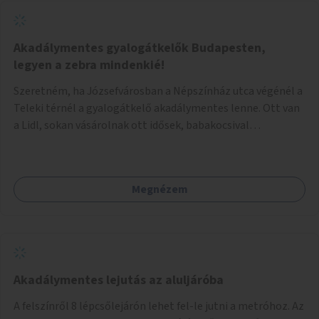
Akadálymentes gyalogátkelők Budapesten,
legyen a zebra mindenkié!
Szeretném, ha Józsefvárosban a Népszínház utca végénél a
Teleki térnél a gyalogátkelő akadálymentes lenne. Ott van
a Lidl, sokan vásárolnak ott idősek, babakocsival
közlekedők és fogyatékossággal élők is. Ennek ellenére a
zebra nem akadálymentes. A gyalogátkelő mindenkié, ez ne
csak elméletben legyen igaz
Megnézem
Akadálymentes lejutás az aluljáróba
A felszínről 8 lépcsőlejárón lehet fel-le jutni a metróhoz. Az