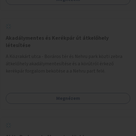
Akadálymentes és Kerékpár út átkelőhely
létesítése
A Közrakárt utca - Boráros tér és Nehru park közti zebra
átkelőhely akadálymentesítése és a körútról érkező
kerékpár forgalom bekötése a a Nehru part felé.
Megnézem