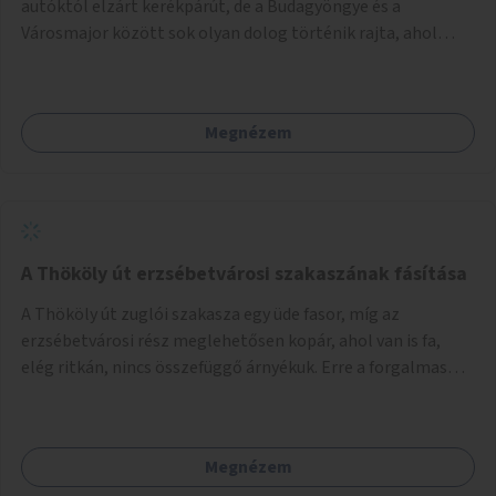
autóktól elzárt kerékpárút, de a Budagyöngye és a
Városmajor között sok olyan dolog történik rajta, ahol
nagyon kell figyelni (villamos keresztezi, 4 sávos autóúton
halad át, lámpa nélküli kereszteződések vannak rajta). Az
ötletem az, hogy ezt a szakaszt egy oktató jellegű,
Megnézem
bemutató kerékpárúttá varázsoljuk, ahol a gyerekek a valós
forgalomban megtehetik első útjaikat (szülői
felügyelettel). Ez egy nagyon forgalmas szakasz és nagyon
sok gyerekkel közlekedő szülőt látni nap, mint, nap, sok az
iskola, óvoda a környéken. Dupla kitáblázásokkal,
fényvisszaverős táblákkal, az aszfalt erősebb színre
A Thököly út erzsébetvárosi szakaszának fásítása
festésével és egyéb oktató táblákkal valósítanám meg az
A Thököly út zuglói szakasza egy üde fasor, míg az
ötletet.
erzsébetvárosi rész meglehetősen kopár, ahol van is fa,
elég ritkán, nincs összefüggő árnyékuk. Erre a forgalmas
erzsébetvárosi útszakaszra a meglévő fasor sűrítésére,
illetve ahol a közművek engedik, új fák ültetésére lenne
szükség.
Megnézem