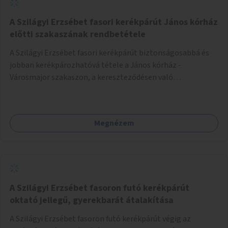
A Szilágyi Erzsébet fasori kerékpárút János kórház
előtti szakaszának rendbetétele
A Szilágyi Erzsébet fasori kerékpárút biztonságosabbá és
jobban kerékpározhatóvá tétele a János kórház -
Városmajor szakaszon, a kereszteződésen való
átvezetésnél kb a Majorkáig, az útpálya javításával, a
kerékpárút egyértelműbb felfestésével, a gyalogos
forgalomtól való jobb elkülönítésével, esetleg ésszerűbb
Megnézem
útvonal kijelölésével.
A Szilágyi Erzsébet fasoron futó kerékpárút
oktató jellegű, gyerekbarát átalakítása
A Szilágyi Erzsébet fasoron futó kerékpárút végig az