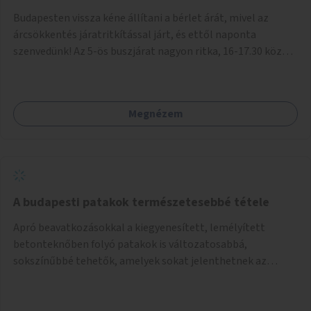
Budapesten vissza kéne állítani a bérlet árát, mivel az
árcsökkentés járatritkítással járt, és ettől naponta
szenvedünk! Az 5-ös buszjárat nagyon ritka, 16-17.30 között
annyira zsúfolt MINDEN NAP, hogy leszállni, felszállni
nehéz, egy szardíniásdoboz, mindenki szenved. 17 megállót
kell utaznunk, gyerekkel együtt minden nap. Sokkal többet
Megnézem
érnénk vele, ha növelnék a bérlet árát és gyakorítanák a
járatokat. 9500 vagy 8950 Ft teljesen mindegy egy család
költségvetésében, a közlekedésben viszont sokkal jobban
megéreznénk.
A budapesti patakok természetesebbé tétele
Apró beavatkozásokkal a kiegyenesített, lemélyített
betonteknőben folyó patakok is változatosabbá,
sokszínűbbé tehetők, amelyek sokat jelenthetnek az
élővilág, az azon keresztül nekünk, emberek számára is. Bár
mindenféle árvízvédelmi szabályozás, "költséghatékony"
karbantartás a legegyenesebb, legszabályosabbbnak tűnő