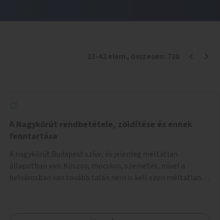
22
-
42
elem
, összesen:
720
A Nagykörút rendbetétele, zöldítése és ennek
fenntartása
A nagykörút Budapest szíve, és jelenleg méltatlan
állapotban van. Koszos, mocskos, szemetes, mivel a
belvárosban van tovább talán nem is kell ezen méltatlan,
igénytelen állapotot bemutatni. Ezen áldatlan helyzetet
szükséges felszámolni, a közterület állandó és rendszeres
tisztán tartásával, és nagy szükség lenne megfelelő