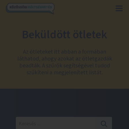
Beküldött ötletek
Az ötleteket itt abban a formában
láthatod, ahogy azokat az ötletgazdák
beadták. A szűrők segítségével tudod
szűkíteni a megjelenített listát.