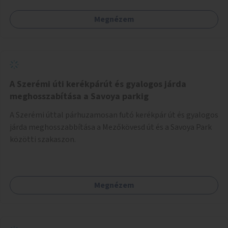
Megnézem
A Szerémi úti kerékpárút és gyalogos járda
meghosszabítása a Savoya parkig
A Szerémi úttal párhuzamosan futó kerékpár út és gyalogos
járda meghosszabbítása a Mezőkövesd út és a Savoya Park
közötti szakaszon.
Megnézem