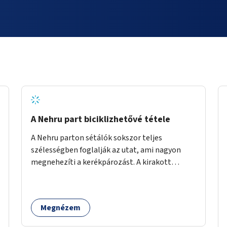
A Nehru part biciklizhetővé tétele
A Nehru parton sétálók sokszor teljes
szélességben foglalják az utat, ami nagyon
megnehezíti a kerékpározást. A kirakott
fotelek is csak a rajta ülőknek kényelmes,
mindenki másnak akadály, ezért el kellene őket
távolítani. A kikötőbakokat, ha megoldható, át
Megnézem
kellene helyezni a kerítés másik oldalára,
közvetlenül a partfal tetejére. Egyértelműen