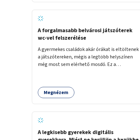
növelnék a bérlet árát és gyakorítanák a
járatokat. 9500 vagy 8950 Ft teljesen mindegy
egy család költségvetésében, a közlekedésben
viszont sokkal jobban megéreznénk.
A forgalmasabb belvárosi játszóterek
wc-vel felszerélése
A gyermekes családok akár órákat is eltöltenek
a játszótereken, mégis a legtöbb helyszínen
még most sem elérhető mosdó. Ez a
felnőtteknek, de a nagyobb gyerekeknek is
kellemetlen, a mobil wc is megoldás lenne,
vagy olyan, ami fizetős, de fogadjon el
Megnézem
bankkártyàt is!
A legkisebb gyerekek digitális
gyerekkora. Miért ne kerüljön a kezükbe