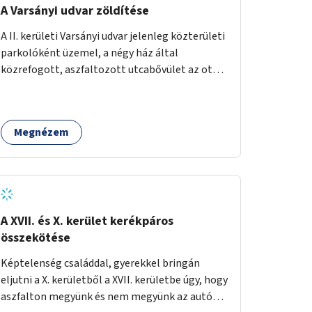
A Varsányi udvar zöldítése
A II. kerületi Varsányi udvar jelenleg közterületi
parkolóként üzemel, a négy ház által
közrefogott, aszfaltozott utcabővület az ott
parkoló 12 autót szolgálja ki. Ehelyett
szeretnénk, hogy itt egy olyan, két részből álló
magasított zöldfelület jöjjön létre, amely a
Megnézem
Varsányi Irén utca bővületeként és a megújult
Széna térrel való összekapcsolásaként a helyi
lakosok és az átmenő gyalogos forgalom
számára is lehetőséget nyújtson rekreációs
célokra. A Varsányi Irén utca és a Varsányi udvar
jelenleg két különálló közterületként
A XVII. és X. kerület kerékpáros
viselkedik, elválasztja őket a biciklisáv és a
összekötése
mellette lévő járda, az ötlet a két közterület
Képtelenség családdal, gyerekkel bringán
összekapcsolását szorgalmazza. A
eljutni a X. kerületből a XVII. kerületbe úgy, hogy
látványterveken is szereplő padok, teraszok,
aszfalton megyünk és nem megyünk az autók
zöldfelületek és biciklitárolók mindenki