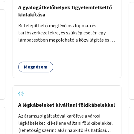
élőlényeknek kedvez. Apróbb
A gyalogátkelőhelyek figyelemfelkeltő
beavatkozásokkal, a szabályozások gondos
kialakítása
áttekintésével, ésszerű módosításával, azok
Betelepíthető meglévő oszlopokra és
betartása mellett változatosabbá tennénk a
tartószerkezetekre, és szükség esetén egy
budapesti patakok nagyvízi, ahol lehetőség van
lámpatestben megoldható a közvilágítás és a
rá, kisvízi medrét. A nagyvízi mederbe őshonos
zebra világítása is. Hogy sötétben is látható
fás és lágyszárú növényfajok
legyen zebrák.
visszatelepítésével változatossabbá tehetők a
rézsűk, mint élőhely. Emellett a kisvízi
Megnézem
mederben drága revitalizáció híján, apróbb
mesterséges és természetes beavatkozásokkal
érhető el, hogy változatosabb legyen a kisvízi
meder.
A légkábeleket kiváltani földkábelekkel
Az áramszolgáltatóval karöltve a városi
légkábeleket ki kellene váltani földkábelekkel
(lehetõség szerint akár napkitörés hatásai