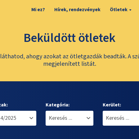
Mi ez?
Hírek, rendezvények
Ötletek
Beküldött ötletek
láthatod, ahogy azokat az ötletgazdák beadták. A sz
megjelenített listát.
zak:
Kategória:
Kerület: