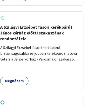
A Szilágyi Erzsébet fasori kerékpárút
János kórház előtti szakaszának
rendbetétele
A Szilágyi Erzsébet fasori kerékpárút
biztonságosabbá és jobban kerékpározhatóvá
tétele a János kórház - Városmajor szakaszon,
a kereszteződésen való átvezetésnél kb a
Majorkáig, az útpálya javításával, a kerékpárút
egyértelműbb felfestésével, a gyalogos
Megnézem
forgalomtól való jobb elkülönítésével, esetleg
ésszerűbb útvonal kijelölésével.