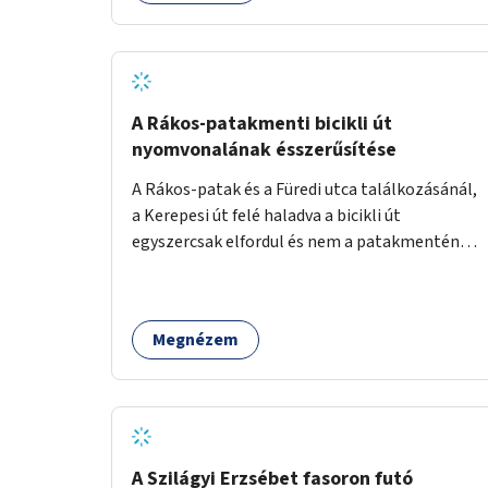
lenne megfelelő szállást nyújtani a
hajléktalanoknak (és nemcsak éjszakára).
Kritikus pontnak tartom az utcai telefonfülkék
helyzetét, melyet a szolgáltatóval
együttműködve szükséges lenne felszámolni,
A Rákos-patakmenti bicikli út
hiszen manapság ezeket már senki nem
nyomvonalának ésszerűsítése
használja. Bűzlenek, fertőzésveszélyesek, az
A Rákos-patak és a Füredi utca találkozásánál,
egész körút képét rontják. Helyükön érdemes
a Kerepesi út felé haladva a bicikli út
lenne megfontolni, hogy ott zöldítés, virágok
egyszercsak elfordul és nem a patakmentén
kihelyezése történjen, amit persze
halad tovább. Ezt a kanyart szüntessék meg és
rendszeresen ápolnak, karbantartanak.
a bicikli út a patakmentén haladjon tovább.
Megnézem
A Szilágyi Erzsébet fasoron futó