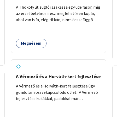
A Thököly út zuglói szakasza egy üde fasor, míg
az erzsébetvárosi rész meglehetősen kopár,
ahol van is fa, elég ritkán, nincs összefüggő
árnyékuk. Erre a forgalmas erzsébetvárosi
útszakaszra a meglévő fasor sűrítésére, illetve
ahol a közművek engedik, új fák ültetésére
Megnézem
lenne szükség.
A Vérmező és a Horváth-kert fejlesztése
A Vérmező és a Horváth-kert fejlesztése úgy
gondolom összekapcsolódó ötlet. A Vérmező
fejlesztése kukákkal, padokkal már
megkezdődött, ám abbamaradt, elfogyott a
pénz, és úgy látszik nincs projektje a dolognak.