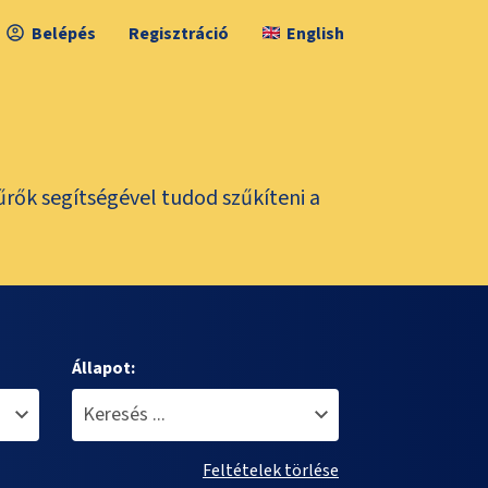
Belépés
Regisztráció
English
űrők segítségével tudod szűkíteni a
Állapot:
Feltételek törlése