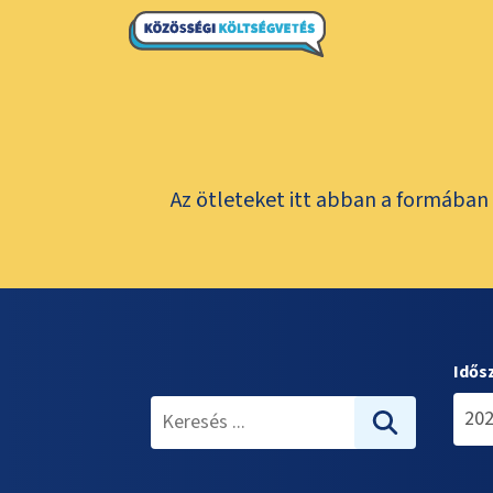
Az ötleteket itt abban a formában 
Idős