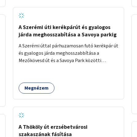
jelölt, és burkolati jellel elválasztott gyalog-
és kerékpárútra lenne itt szükség, ahogy a
Bálna mellett is. A jelenlegi állapot
tarthatatlan, ugyanis a trehányul kirakott
A Szerémi úti kerékpárút és gyalogos
táblákból az se derül ki, hogy szabad-e ott
járda meghosszabítása a Savoya parkig
kerékpározni.
A Szerémi úttal párhuzamosan futó kerékpár út
és gyalogos járda meghosszabbítása a
Mezőkövesd út és a Savoya Park közötti
szakaszon.
Megnézem
A Thököly út erzsébetvárosi
szakaszának fásítása