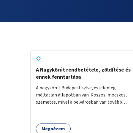
A Nagykörút rendbetétele, zöldítése és
ennek fenntartása
A nagykörút Budapest szíve, és jelenleg
méltatlan állapotban van. Koszos, mocskos,
szemetes, mivel a belvárosban van tovább
talán nem is kell ezen méltatlan, igénytelen
állapotot bemutatni. Ezen áldatlan helyzetet
szükséges felszámolni, a közterület állandó és
Megnézem
rendszeres tisztán tartásával, és nagy szükség