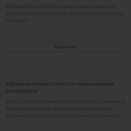
A Népligetben a metróállomás környékén az elbontott
pavilonok helyének rendezése, egyúttal kerékpártámaszok
kihelyezése.
Megnézem
A Rákos-patakmenti bicikli út nyomvonalának
ésszerűsítése
A Rákos-patak és a Füredi utca találkozásánál, a Kerepesi út
felé haladva a bicikli út egyszercsak elfordul és nem a
patakmentén halad tovább. Ezt a kanyart szüntessék meg
és a bicikli út a patakmentén haladjon tovább.