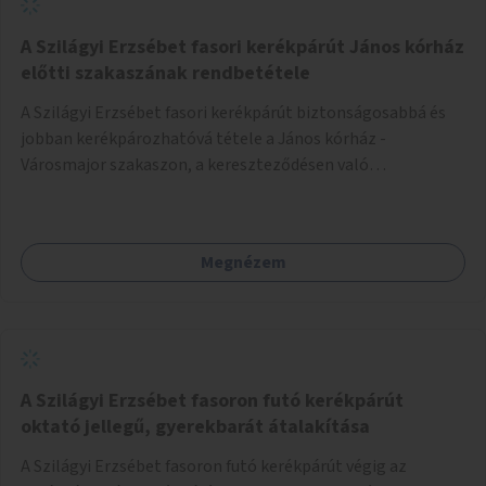
A Szilágyi Erzsébet fasori kerékpárút János kórház
előtti szakaszának rendbetétele
A Szilágyi Erzsébet fasori kerékpárút biztonságosabbá és
jobban kerékpározhatóvá tétele a János kórház -
Városmajor szakaszon, a kereszteződésen való
átvezetésnél kb a Majorkáig, az útpálya javításával, a
kerékpárút egyértelműbb felfestésével, a gyalogos
forgalomtól való jobb elkülönítésével, esetleg ésszerűbb
Megnézem
útvonal kijelölésével.
A Szilágyi Erzsébet fasoron futó kerékpárút
oktató jellegű, gyerekbarát átalakítása
A Szilágyi Erzsébet fasoron futó kerékpárút végig az