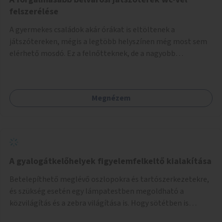
felszerélése
A gyermekes családok akár órákat is eltöltenek a
játszótereken, mégis a legtöbb helyszínen még most sem
elérhető mosdó. Ez a felnőtteknek, de a nagyobb
gyerekeknek is kellemetlen, a mobil wc is megoldás lenne,
vagy olyan, ami fizetős, de fogadjon el bankkártyàt is!
Megnézem
A gyalogátkelőhelyek figyelemfelkeltő kialakítása
Betelepíthető meglévő oszlopokra és tartószerkezetekre,
és szükség esetén egy lámpatestben megoldható a
közvilágítás és a zebra világítása is. Hogy sötétben is
látható legyen zebrák.