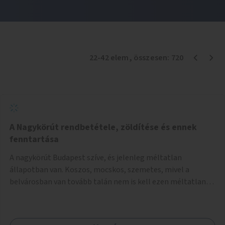
22
-
42
elem
, összesen:
720
A Nagykörút rendbetétele, zöldítése és ennek
fenntartása
A nagykörút Budapest szíve, és jelenleg méltatlan
állapotban van. Koszos, mocskos, szemetes, mivel a
belvárosban van tovább talán nem is kell ezen méltatlan,
igénytelen állapotot bemutatni. Ezen áldatlan helyzetet
szükséges felszámolni, a közterület állandó és rendszeres
tisztán tartásával, és nagy szükség lenne megfelelő