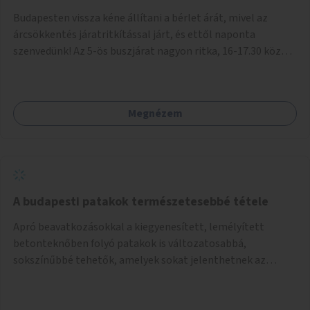
Budapesten vissza kéne állítani a bérlet árát, mivel az
árcsökkentés járatritkítással járt, és ettől naponta
szenvedünk! Az 5-ös buszjárat nagyon ritka, 16-17.30 között
annyira zsúfolt MINDEN NAP, hogy leszállni, felszállni
nehéz, egy szardíniásdoboz, mindenki szenved. 17 megállót
kell utaznunk, gyerekkel együtt minden nap. Sokkal többet
Megnézem
érnénk vele, ha növelnék a bérlet árát és gyakorítanák a
járatokat. 9500 vagy 8950 Ft teljesen mindegy egy család
költségvetésében, a közlekedésben viszont sokkal jobban
megéreznénk.
A budapesti patakok természetesebbé tétele
Apró beavatkozásokkal a kiegyenesített, lemélyített
betonteknőben folyó patakok is változatosabbá,
sokszínűbbé tehetők, amelyek sokat jelenthetnek az
élővilág, az azon keresztül nekünk, emberek számára is. Bár
mindenféle árvízvédelmi szabályozás, "költséghatékony"
karbantartás a legegyenesebb, legszabályosabbbnak tűnő