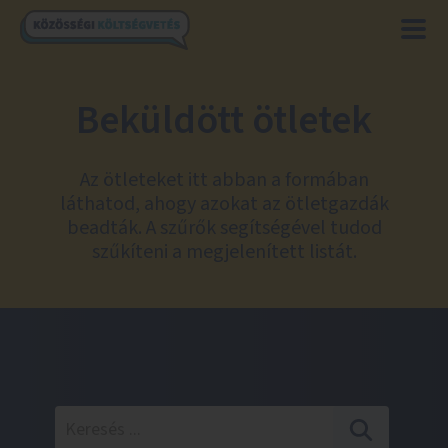
Beküldött ötletek
Az ötleteket itt abban a formában
láthatod, ahogy azokat az ötletgazdák
beadták. A szűrők segítségével tudod
szűkíteni a megjelenített listát.