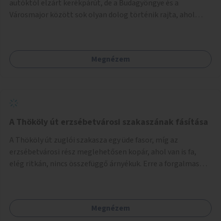
autóktól elzárt kerékpárút, de a Budagyöngye és a
Városmajor között sok olyan dolog történik rajta, ahol
nagyon kell figyelni (villamos keresztezi, 4 sávos autóúton
halad át, lámpa nélküli kereszteződések vannak rajta). Az
ötletem az, hogy ezt a szakaszt egy oktató jellegű,
Megnézem
bemutató kerékpárúttá varázsoljuk, ahol a gyerekek a valós
forgalomban megtehetik első útjaikat (szülői
felügyelettel). Ez egy nagyon forgalmas szakasz és nagyon
sok gyerekkel közlekedő szülőt látni nap, mint, nap, sok az
iskola, óvoda a környéken. Dupla kitáblázásokkal,
fényvisszaverős táblákkal, az aszfalt erősebb színre
A Thököly út erzsébetvárosi szakaszának fásítása
festésével és egyéb oktató táblákkal valósítanám meg az
A Thököly út zuglói szakasza egy üde fasor, míg az
ötletet.
erzsébetvárosi rész meglehetősen kopár, ahol van is fa,
elég ritkán, nincs összefüggő árnyékuk. Erre a forgalmas
erzsébetvárosi útszakaszra a meglévő fasor sűrítésére,
illetve ahol a közművek engedik, új fák ültetésére lenne
szükség.
Megnézem