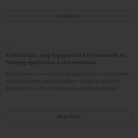
Megnézem
A háztartási, még fogyasztható ételmaradék és
fölösleg eljuttatása a rászorulóknak.
Rendszeresen termelődik még fogyasztható ételmaradék a
háztartásokban, intézményekben. Ezeket az ételeket
dobozba téve, és felcímkézve kellene a háztartásban
élőknek, vagy konyhai dolgozónak betenni egy erre a célra
készített szekrénybe. A címkén az étel neve szerepelne, és a
kihelyezés pontos ideje. (A szekrények belső elrendezését,
Megnézem
rekeszeit, beosztását nem tudom, hogy itt kell-e leírni.)
Önkormányzati tulajdonban lévő köztéren kell elhelyezni.
Tehát ha pl marad valamilyen ételből, vagy túl sokat