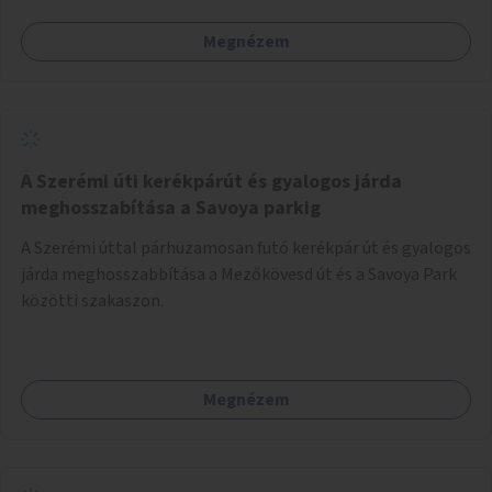
Megnézem
A Szerémi úti kerékpárút és gyalogos járda
meghosszabítása a Savoya parkig
A Szerémi úttal párhuzamosan futó kerékpár út és gyalogos
járda meghosszabbítása a Mezőkövesd út és a Savoya Park
közötti szakaszon.
Megnézem