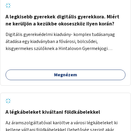
vásároltak valamiből, záráskor még maradt péksütemény,
akkor az erre való dobozba csomagolva a legközelebbi
szekrénybe elvinni. (Erre a célra külön lehetne készíteni
A legkisebb gyerekek digitális gyerekkora. Miért
dobozokat.) Előre tisztázni a feladatokat (szavatosság
ne kerüljön a kezükbe okoseszköz ilyen korán?
figyelése, higiéniai feltételek...) az önkéntes jelentkezőkkel,
Digitális gyerekvédelmi kiadvány- komplex tudásanyag
velük pontos szerződést írni, mennyit vállalnak a
átadása egy kiadványban a fővárosi, bölcsődei,
feladatokból. Ezt az önkormányzatnak kellene egyszer
kisgyermekes szülőknek a Hintalovon Gyermekjogi
megszervezni. Sok helyen van hasonló, és működik.
Alapítvány segítségével. Tartalma: - 0-3 éves korosztály
idegrendszeri fejlődése, - fejlődés pszichológiájának
összefüggései, - rövid kontra hosszútávú hatások
Megnézem
összehasonlítása, - mi kell ahhoz, hogy digitálisan is
tudatos szülők legyünk, - a posztolás veszélyei, - a
példamutatás fontossága, - a napi szokások hosszútávú
hatásai, - mi a baj a kisgyerekkori túlzott képernyőzéssel.
Konkrét ötleteket, javaslatokat adnának a HIntalovon
Alapítvány szakemberei arra, hogy hogyan lehet a
A légkábeleket kiváltani földkábelekkel
hétköznapokban kikerülni, vagy helyettesíteni az
Az áramszolgáltatóval karöltve a városi légkábeleket ki
okoseszközök használatát a kisgyerekekkel. Fontos a korai
kellene váltani földkábelekkel (lehetõség szerint akár