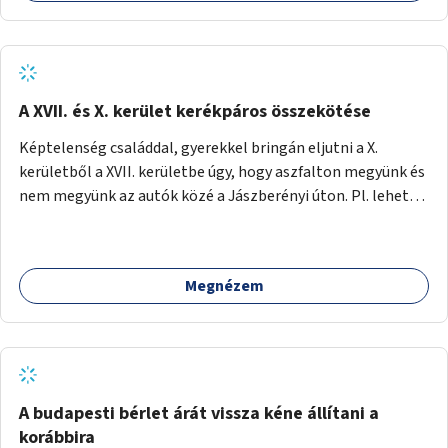
padok, kukák, játszótérfejlesztések, parkosítások
valósulhassanak meg. A Vérmező esetében a Szitakötő
játszótér ráadásul kapott új burkolatot, így akár hasonló
fejlesztések is elindulhatnának a Horváth-kertben
található játszótéren. Az indoklásban még részletezem a
A XVII. és X. kerület kerékpáros összekötése
további okokat, de azt gondolom, hogy ezt a megkezdett
Képtelenség családdal, gyerekkel bringán eljutni a X.
projektet nem szabad most már abbahagyni. Vegye előre a
kerületből a XVII. kerületbe úgy, hogy aszfalton megyünk és
főváros, hogy merre akadt el ez a folyamat, és cselekedjen a
nem megyünk az autók közé a Jászberényi úton. Pl. lehetne
kérdésben!
kerékpárút az 526. sor - Tündérfürt u - Bogáncsvirág u -
Meténg u - keresztül a régi szeméttelelep szélén az Akna
utcáig. Vagy bármilyen megoldás, ami csendes utcákon
Megnézem
aszfalton lehetővé teszi, hogy eljussunk a Rákos patakhoz,
a Madárdombhoz és nem kell hozzá aszfaltozni az erdőben.
Lehet a Jászberényi mentén is végig, bár az nem tűnik
egyszerűen kivitelezhetőnek.
A budapesti bérlet árát vissza kéne állítani a
korábbira