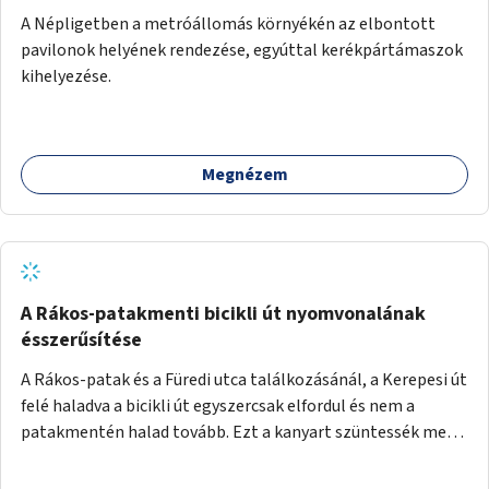
A Népligetben a metróállomás környékén az elbontott
pavilonok helyének rendezése, egyúttal kerékpártámaszok
kihelyezése.
Megnézem
A Rákos-patakmenti bicikli út nyomvonalának
ésszerűsítése
A Rákos-patak és a Füredi utca találkozásánál, a Kerepesi út
felé haladva a bicikli út egyszercsak elfordul és nem a
patakmentén halad tovább. Ezt a kanyart szüntessék meg
és a bicikli út a patakmentén haladjon tovább.