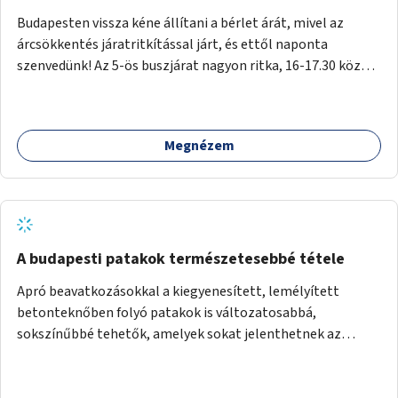
Budapesten vissza kéne állítani a bérlet árát, mivel az
árcsökkentés járatritkítással járt, és ettől naponta
szenvedünk! Az 5-ös buszjárat nagyon ritka, 16-17.30 között
annyira zsúfolt MINDEN NAP, hogy leszállni, felszállni
nehéz, egy szardíniásdoboz, mindenki szenved. 17 megállót
kell utaznunk, gyerekkel együtt minden nap. Sokkal többet
Megnézem
érnénk vele, ha növelnék a bérlet árát és gyakorítanák a
járatokat. 9500 vagy 8950 Ft teljesen mindegy egy család
költségvetésében, a közlekedésben viszont sokkal jobban
megéreznénk.
A budapesti patakok természetesebbé tétele
Apró beavatkozásokkal a kiegyenesített, lemélyített
betonteknőben folyó patakok is változatosabbá,
sokszínűbbé tehetők, amelyek sokat jelenthetnek az
élővilág, az azon keresztül nekünk, emberek számára is. Bár
mindenféle árvízvédelmi szabályozás, "költséghatékony"
karbantartás a legegyenesebb, legszabályosabbbnak tűnő