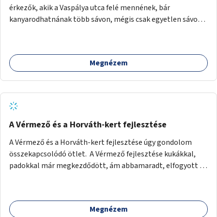
és biciklitárolók mindenki számára nyitottak lennének,
érkezők, akik a Vaspálya utca felé mennének, bár
tehát a hely közterület jellege megmaradna, de autók
kanyarodhatnának több sávon, mégis csak egyetlen sávon
helyett a járókelők és a helyiek használnák.
kanyarodnak a vasúti felüljáró alatt egyből a Vaspálya belső
sávjába. Állandó a sávváltás és helyezkedés, pedig egy kis
segítséggel rá lehetne vezetni az autósokat a megfelelő
Megnézem
használatra. Megoldás lehet egy egyértelmű felfestés és
kitáblázás, hogy a középső sávot is használhatnák jobbra
kanyarodásra (a jobb szélső sávból a jobb szélső sávba, a
középső sávból a belső sávba tudnak kanyarodni, majd
később, amikor megszűnik a külső sáv, be tudnának
sorolni). Még jobb lenne, ha nem csak felfestés és a lámpa,
A Vérmező és a Horváth-kert fejlesztése
hanem valamilyen fizikai elválasztó is lenne a sávok közt,
A Vérmező és a Horváth-kert fejlesztése úgy gondolom
pl. kis fém félgömbök, amelyek máshol is vannak a
összekapcsolódó ötlet. A Vérmező fejlesztése kukákkal,
városban.
padokkal már megkezdődött, ám abbamaradt, elfogyott a
pénz, és úgy látszik nincs projektje a dolognak. A főváros a
Vérmező folytatása mellett felkarolhatná a szinte
egybefüggő, de jelentősen kisebb Horváth-kert
Megnézem
fejlesztését. Ezzel le lehetne bonyolítani, hogy hasonló