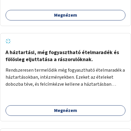
Megnézem
A háztartási, még fogyasztható ételmaradék és
fölösleg eljuttatása a rászorulóknak.
Rendszeresen termelődik még fogyasztható ételmaradék a
háztartásokban, intézményekben. Ezeket az ételeket
dobozba téve, és felcímkézve kellene a háztartásban
élőknek, vagy konyhai dolgozónak betenni egy erre a célra
készített szekrénybe. A címkén az étel neve szerepelne, és a
kihelyezés pontos ideje. (A szekrények belső elrendezését,
Megnézem
rekeszeit, beosztását nem tudom, hogy itt kell-e leírni.)
Önkormányzati tulajdonban lévő köztéren kell elhelyezni.
Tehát ha pl marad valamilyen ételből, vagy túl sokat