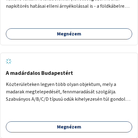
prevenció, hogy a szülők tudatosan kezeljék a digitális
napkitörés hatásai elleni árnyékolással is - a földkábelre
eszközöket a gyerekek környezetében és nevelésében. Ez
sokkal jobb árnyékolás tehető, hisz a légkábelnek az
tartalmazhatna ajánlásokat és digitális gyerekvédelem
árnyékoló rétegek súlyát is meg kell tartani), így a felszínen
legfontosabb alapköveit már egészen újszülöttkortól.
nyugodtan nõhetnek a fák, nem kellenek védõsávok.
Megnézem
Indulásként Zuglóban a Rákos-patak menti elektromos
légkábelekkel lehetne kezdeni.
A madárdalos Budapestért
Közterületeken legyen több olyan objektum, mely a
madarak megtelepedését, fennmaradását szolgálja.
Szabványos A/B/C/D típusú odúk kihelyezesén túl gondolok
itt az itatók és téli madáretetők létesítésére. A Magyar
Madártani és Természetvédelmi Egyesület ehhez biztosan
tud nyújtani beszerezhető eszközöket:
Megnézem
mmebolt.hu/eszkozok/madarbarat/oduk (ezek
kiskereskedelmi árak). Az egyesület számos közterületen