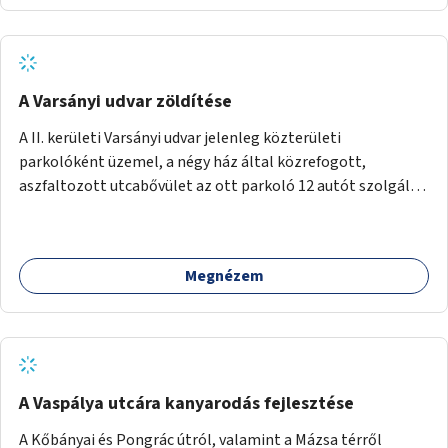
A Varsányi udvar zöldítése
A II. kerületi Varsányi udvar jelenleg közterületi
parkolóként üzemel, a négy ház által közrefogott,
aszfaltozott utcabővület az ott parkoló 12 autót szolgálja
ki. Ehelyett szeretnénk, hogy itt egy olyan, két részből álló
magasított zöldfelület jöjjön létre, amely a Varsányi Irén
utca bővületeként és a megújult Széna térrel való
Megnézem
összekapcsolásaként a helyi lakosok és az átmenő
gyalogos forgalom számára is lehetőséget nyújtson
rekreációs célokra. A Varsányi Irén utca és a Varsányi udvar
jelenleg két különálló közterületként viselkedik,
elválasztja őket a biciklisáv és a mellette lévő járda, az
ötlet a két közterület összekapcsolását szorgalmazza. A
A Vaspálya utcára kanyarodás fejlesztése
látványterveken is szereplő padok, teraszok, zöldfelületek
A Kőbányai és Pongrác útról, valamint a Mázsa térről