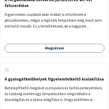
felszerélése
A gyermekes családok akár órákat is eltöltenek a
játszótereken, mégis a legtöbb helyszínen még most sem
elérhető mosdó. Ez a felnőtteknek, de a nagyobb
gyerekeknek is kellemetlen, a mobil wc is megoldás lenne,
vagy olyan, ami fizetős, de fogadjon el bankkártyàt is!
Megnézem
A gyalogátkelőhelyek figyelemfelkeltő kialakítása
Betelepíthető meglévő oszlopokra és tartószerkezetekre,
és szükség esetén egy lámpatestben megoldható a
közvilágítás és a zebra világítása is. Hogy sötétben is
látható legyen zebrák.