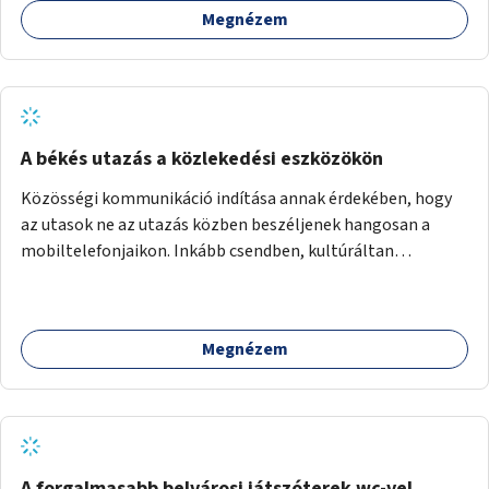
Megnézem
fenntartás sokak szemében a rendezettség hatását kelti,
egy közel ökológiai sivatagokat hoz létre és inkább a nem
honos, odavaló élőlényeknek kedvez. Apróbb
beavatkozásokkal, a szabályozások gondos áttekintésével,
ésszerű módosításával, azok betartása mellett
változatosabbá tennénk a budapesti patakok nagyvízi, ahol
A békés utazás a közlekedési eszközökön
lehetőség van rá, kisvízi medrét. A nagyvízi mederbe
Közösségi kommunikáció indítása annak érdekében, hogy
őshonos fás és lágyszárú növényfajok visszatelepítésével
az utasok ne az utazás közben beszéljenek hangosan a
változatossabbá tehetők a rézsűk, mint élőhely. Emellett a
mobiltelefonjaikon. Inkább csendben, kultúráltan
kisvízi mederben drága revitalizáció híján, apróbb
egymással beszéljenek, olvassanak vagy csodálják a város
mesterséges és természetes beavatkozásokkal érhető el,
nevezetességeit vagy a házakat a tájat.
hogy változatosabb legyen a kisvízi meder.
Megnézem
A forgalmasabb belvárosi játszóterek wc-vel