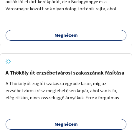
autóktól elzárt kerékpárút, de a Budagyöngye és a
Városmajor között sok olyan dolog történik rajta, ahol
nagyon kell figyelni (villamos keresztezi, 4 sávos autóúton
halad át, lámpa nélküli kereszteződések vannak rajta). Az
ötletem az, hogy ezt a szakaszt egy oktató jellegű,
Megnézem
bemutató kerékpárúttá varázsoljuk, ahol a gyerekek a valós
forgalomban megtehetik első útjaikat (szülői
felügyelettel). Ez egy nagyon forgalmas szakasz és nagyon
sok gyerekkel közlekedő szülőt látni nap, mint, nap, sok az
iskola, óvoda a környéken. Dupla kitáblázásokkal,
fényvisszaverős táblákkal, az aszfalt erősebb színre
A Thököly út erzsébetvárosi szakaszának fásítása
festésével és egyéb oktató táblákkal valósítanám meg az
A Thököly út zuglói szakasza egy üde fasor, míg az
ötletet.
erzsébetvárosi rész meglehetősen kopár, ahol van is fa,
elég ritkán, nincs összefüggő árnyékuk. Erre a forgalmas
erzsébetvárosi útszakaszra a meglévő fasor sűrítésére,
illetve ahol a közművek engedik, új fák ültetésére lenne
szükség.
Megnézem