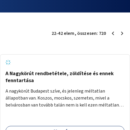
22
-
42
elem
, összesen:
720
A Nagykörút rendbetétele, zöldítése és ennek
fenntartása
A nagykörút Budapest szíve, és jelenleg méltatlan
állapotban van. Koszos, mocskos, szemetes, mivel a
belvárosban van tovább talán nem is kell ezen méltatlan,
igénytelen állapotot bemutatni. Ezen áldatlan helyzetet
szükséges felszámolni, a közterület állandó és rendszeres
tisztán tartásával, és nagy szükség lenne megfelelő