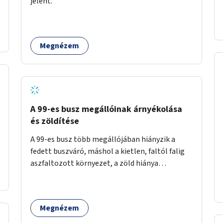
jelent.
időszakokban zsúfolt 5-ös autóbusz
alternatívája lenne.
Megnézem
A 99-es busz megállóinak árnyékolása
és zöldítése
A 99-es busz több megállójában hiányzik a
fedett buszváró, máshol a kietlen, faltól falig
aszfaltozott környezet, a zöld hiánya
problémás. Fontos lenne a hiányzó buszvárók
pótlása és az árnyékolás megoldása. Mindezt a
zöldítéssel is össze lehetne kötni: ahol
Megnézem
megoldható, ott az utasváróra vagy akár
önálló rácsozatra futtatott növényekkel