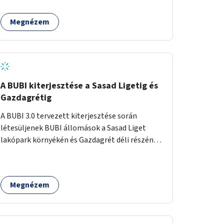
egy sivár zöldsáv választja el, ami kiválóan
található a közelben.
alkalmas lenne egy nagy biodiverzitású hosszú
Megnézem
kert kialakítására, több szintű növényzettel,
öntözőrendszerrel, esetleg valamilyen vizes
attrakcióval ami végfut mind az 500m-en.
A BUBI kiterjesztése a Sasad Ligetig és
Gazdagrétig
A BUBI 3.0 tervezett kiterjesztése során
létesüljenek BUBI állomások a Sasad Liget
lakópark környékén és Gazdagrét déli részén
(Nagyszeben tér/Eleven Center) is.
Megnézem