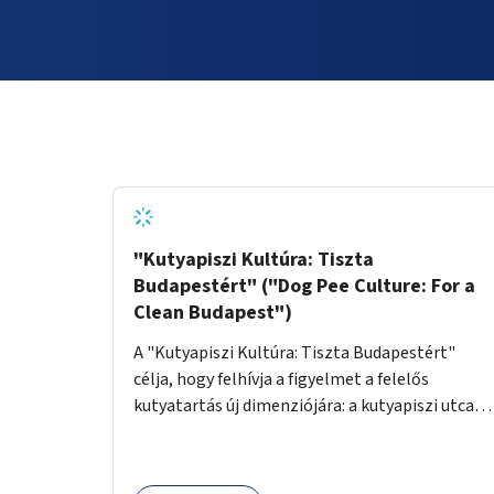
"Kutyapiszi Kultúra: Tiszta
Budapestért" ("Dog Pee Culture: For a
Clean Budapest")
A "Kutyapiszi Kultúra: Tiszta Budapestért"
célja, hogy felhívja a figyelmet a felelős
kutyatartás új dimenziójára: a kutyapiszi utcai
tisztításának szokására. A projekt keretében
szeretnénk edukálni a kutyatulajdonosokat,
hogy séta közben, amikor kedvencük a járdára