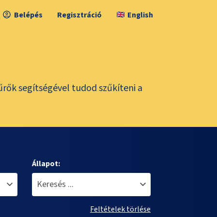
Belépés
Regisztráció
English
űrők segítségével tudod szűkíteni a
Állapot:
Feltételek törlése