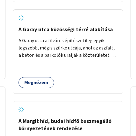
barátságosabbá és zöldebbé lehetne tenni a
megállókat.
A Garay utca közösségi térré alakítása
A Garay utca a főváros építészetileg egyik
legszebb, mégis szürke utcája, ahol az aszfalt,
a beton és a parkolók uralják a közterületet. Az
utca Garay tér és Hernád utca közötti szakasza
tökéletes tere lehetne egy zöld és
közösségbarát terület létrehozásának. A
Megnézem
szakaszon a parkolás átszervezésével
szabadföldi fák, ágyások létrehozására lenne
lehetőség, amelyek között pihenőszékek,
sakkasztal és egy lábbal tekerhető
mobiltöltőpont tennék kellemesebbé (és
hűvösebbé) a környéken lakók és az arra járók
A Margit híd, budai hídfő buszmegálló
mindennapjait.
környezetének rendezése