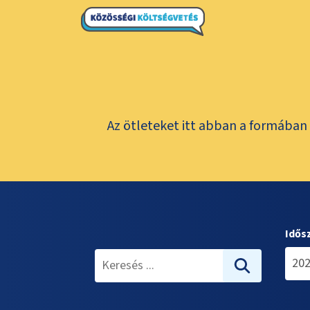
Az ötleteket itt abban a formában 
Idős