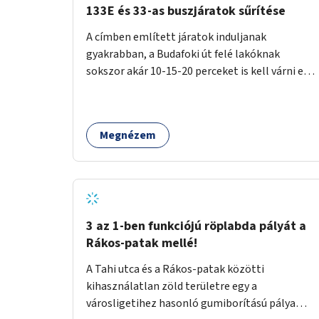
133E és 33-as buszjáratok sűrítése
A címben említett járatok induljanak
gyakrabban, a Budafoki út felé lakóknak
sokszor akár 10-15-20 perceket is kell várni egy
csatlakozásra.
Megnézem
3 az 1-ben funkciójú röplabda pályát a
Rákos-patak mellé!
A Tahi utca és a Rákos-patak közötti
kihasználatlan zöld területre egy a
városligetihez hasonló gumiborítású pálya