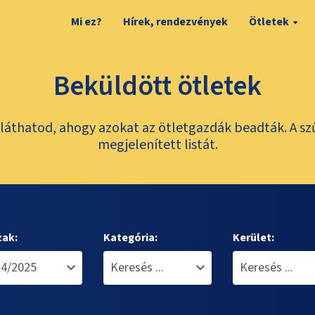
Mi ez?
Hírek, rendezvények
Ötletek
Beküldött ötletek
láthatod, ahogy azokat az ötletgazdák beadták. A sz
megjelenített listát.
zak:
Kategória:
Kerület: