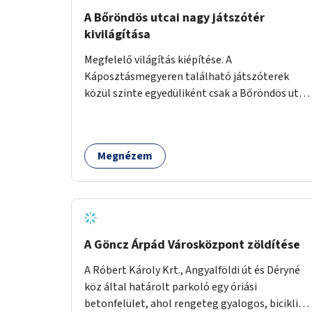
A Bőröndös utcai nagy játszótér
kivilágítása
Megfelelő világítás kiépítése. A
Káposztásmegyeren található játszóterek
közül szinte egyedüliként csak a Bőröndös utca
Külső-Szilágyi út felöli végén lévő nagy
játszótér nem rendelkezik közvilágítással, ami
miatt a őszi és téli hónapokban nem lehet ide
Megnézem
járni a gyerekekkel.
A Göncz Árpád Városközpont zöldítése
A Róbert Károly Krt., Angyalföldi út és Déryné
köz által határolt parkoló egy óriási
betonfelület, ahol rengeteg gyalogos, biciklis