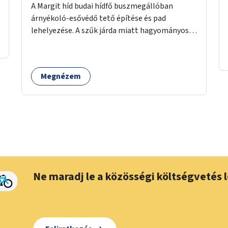
A Margit híd budai hídfő buszmegállóban
árnyékoló-esővédő tető építése és pad
lehelyezése. A szűk járda miatt hagyományos
buszmegálló nem fér el, egyedi megoldásra
lenne szükség.
Megnézem
Ne maradj le a közösségi költségvetés l