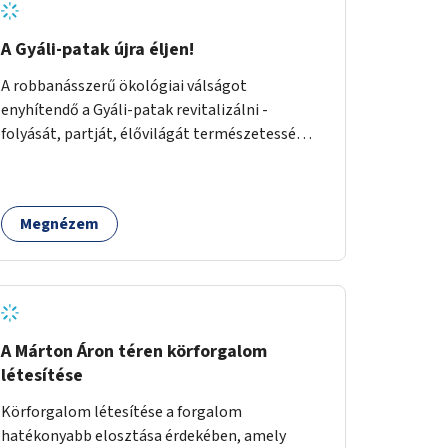
A Gyáli-patak újra éljen!
A robbanásszerű ökológiai válságot
enyhítendő a Gyáli-patak revitalizálni -
folyását, partját, élővilágát természetessé
visszaállítani - legalább Budapest határain
belül, illetve azon túl is infrastruktúrával nem
terhelt módon. Élő kapcsolatot létrehozni
Megnézem
Soroksár és a patak között, illetve a
településen kívül élőhely helyreállítást
végezni. Mindezt szigorúan ökológiai szakértők
vezetésével.
A Márton Áron téren körforgalom
létesítése
Körforgalom létesítése a forgalom
hatékonyabb elosztása érdekében, amely