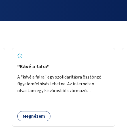
"Kávé a falra"
A "kávé a falra" egy szolidaritásra ösztönző
figyelemfelhívás lehetne. Az interneten
olvastam egy kisvárosból származó
történetről, ahol az emberek vehettek egy
extra kávét, amiről a cetlit feltették a kávézó
dolgozói a falra. Ha egy arra rászoruló betért, a
Megnézem
falról ingyenesen megkaphatta a már
kifizetett kávét. Jó lenne, ha sok kávézó vagy