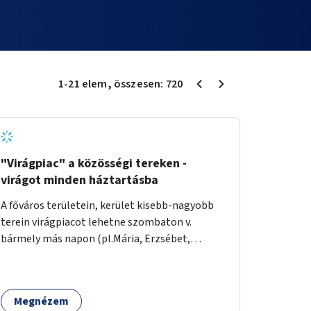
1
-
21
elem
, összesen:
720
"Virágpiac" a közösségi tereken -
virágot minden háztartásba
A főváros területein, kerület kisebb-nagyobb
terein virágpiacot lehetne szombaton v.
bármely más napon (pl.Mária, Erzsébet,
Katalin, Gergely, László, Péter) létrehozni,
üzemeltetni. Kerületek biztosítanák a
helyeket, 50-150nm vagy afeletti területet (ha
Megnézem
sokakat érdekelne). Névleges összeget fizetne