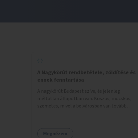
A Nagykörút rendbetétele, zöldítése és
ennek fenntartása
A nagykörút Budapest szíve, és jelenleg
méltatlan állapotban van. Koszos, mocskos,
szemetes, mivel a belvárosban van tovább
talán nem is kell ezen méltatlan, igénytelen
állapotot bemutatni. Ezen áldatlan helyzetet
szükséges felszámolni, a közterület állandó és
Megnézem
rendszeres tisztán tartásával, és nagy szükség