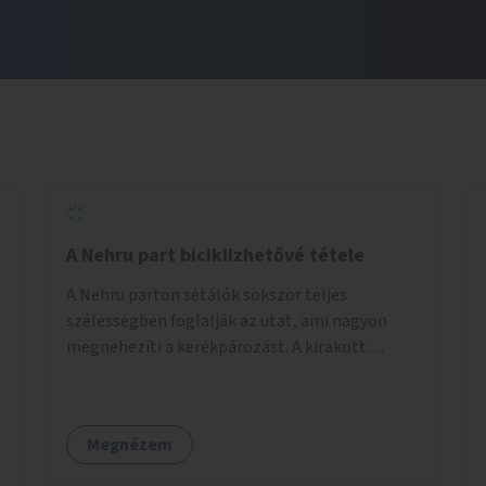
A Nehru part biciklizhetővé tétele
A Nehru parton sétálók sokszor teljes
szélességben foglalják az utat, ami nagyon
megnehezíti a kerékpározást. A kirakott
fotelek is csak a rajta ülőknek kényelmes,
mindenki másnak akadály, ezért el kellene őket
távolítani. A kikötőbakokat, ha megoldható, át
Megnézem
kellene helyezni a kerítés másik oldalára,
közvetlenül a partfal tetejére. Egyértelműen