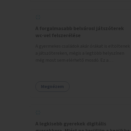
növelnék a bérlet árát és gyakorítanák a
járatokat. 9500 vagy 8950 Ft teljesen mindegy
egy család költségvetésében, a közlekedésben
viszont sokkal jobban megéreznénk.
A forgalmasabb belvárosi játszóterek
wc-vel felszerélése
A gyermekes családok akár órákat is eltöltenek
a játszótereken, mégis a legtöbb helyszínen
még most sem elérhető mosdó. Ez a
felnőtteknek, de a nagyobb gyerekeknek is
kellemetlen, a mobil wc is megoldás lenne,
vagy olyan, ami fizetős, de fogadjon el
Megnézem
bankkártyàt is!
A legkisebb gyerekek digitális
gyerekkora. Miért ne kerüljön a kezükbe