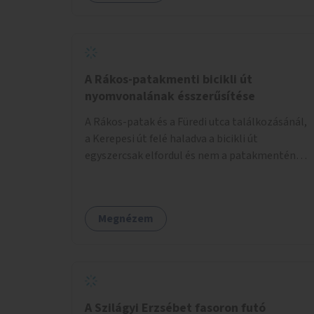
lenne megfelelő szállást nyújtani a
hajléktalanoknak (és nemcsak éjszakára).
Kritikus pontnak tartom az utcai telefonfülkék
helyzetét, melyet a szolgáltatóval
együttműködve szükséges lenne felszámolni,
A Rákos-patakmenti bicikli út
hiszen manapság ezeket már senki nem
nyomvonalának ésszerűsítése
használja. Bűzlenek, fertőzésveszélyesek, az
A Rákos-patak és a Füredi utca találkozásánál,
egész körút képét rontják. Helyükön érdemes
a Kerepesi út felé haladva a bicikli út
lenne megfontolni, hogy ott zöldítés, virágok
egyszercsak elfordul és nem a patakmentén
kihelyezése történjen, amit persze
halad tovább. Ezt a kanyart szüntessék meg és
rendszeresen ápolnak, karbantartanak.
a bicikli út a patakmentén haladjon tovább.
Megnézem
A Szilágyi Erzsébet fasoron futó