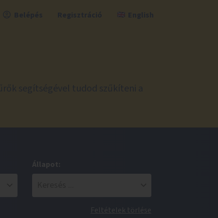
Belépés
Regisztráció
English
űrők segítségével tudod szűkíteni a
Állapot:
Feltételek törlése