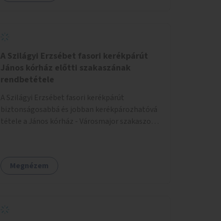
A Szilágyi Erzsébet fasori kerékpárút
János kórház előtti szakaszának
rendbetétele
A Szilágyi Erzsébet fasori kerékpárút
biztonságosabbá és jobban kerékpározhatóvá
tétele a János kórház - Városmajor szakaszon,
a kereszteződésen való átvezetésnél kb a
Majorkáig, az útpálya javításával, a kerékpárút
egyértelműbb felfestésével, a gyalogos
Megnézem
forgalomtól való jobb elkülönítésével, esetleg
ésszerűbb útvonal kijelölésével.