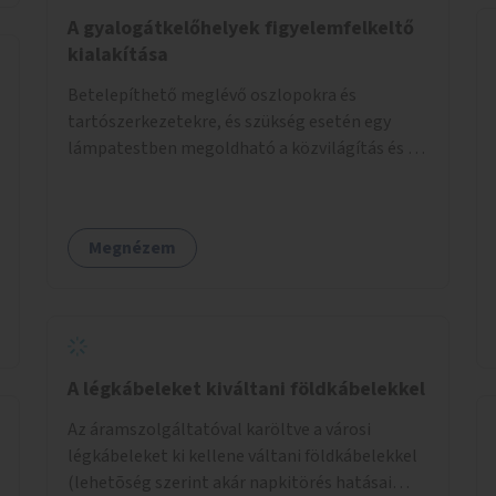
élőlényeknek kedvez. Apróbb
A gyalogátkelőhelyek figyelemfelkeltő
beavatkozásokkal, a szabályozások gondos
kialakítása
áttekintésével, ésszerű módosításával, azok
Betelepíthető meglévő oszlopokra és
betartása mellett változatosabbá tennénk a
tartószerkezetekre, és szükség esetén egy
budapesti patakok nagyvízi, ahol lehetőség van
lámpatestben megoldható a közvilágítás és a
rá, kisvízi medrét. A nagyvízi mederbe őshonos
zebra világítása is. Hogy sötétben is látható
fás és lágyszárú növényfajok
legyen zebrák.
visszatelepítésével változatossabbá tehetők a
rézsűk, mint élőhely. Emellett a kisvízi
Megnézem
mederben drága revitalizáció híján, apróbb
mesterséges és természetes beavatkozásokkal
érhető el, hogy változatosabb legyen a kisvízi
meder.
A légkábeleket kiváltani földkábelekkel
Az áramszolgáltatóval karöltve a városi
légkábeleket ki kellene váltani földkábelekkel
(lehetõség szerint akár napkitörés hatásai