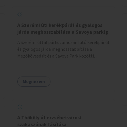
jelölt, és burkolati jellel elválasztott gyalog-
és kerékpárútra lenne itt szükség, ahogy a
Bálna mellett is. A jelenlegi állapot
tarthatatlan, ugyanis a trehányul kirakott
A Szerémi úti kerékpárút és gyalogos
táblákból az se derül ki, hogy szabad-e ott
járda meghosszabítása a Savoya parkig
kerékpározni.
A Szerémi úttal párhuzamosan futó kerékpár út
és gyalogos járda meghosszabbítása a
Mezőkövesd út és a Savoya Park közötti
szakaszon.
Megnézem
A Thököly út erzsébetvárosi
szakaszának fásítása