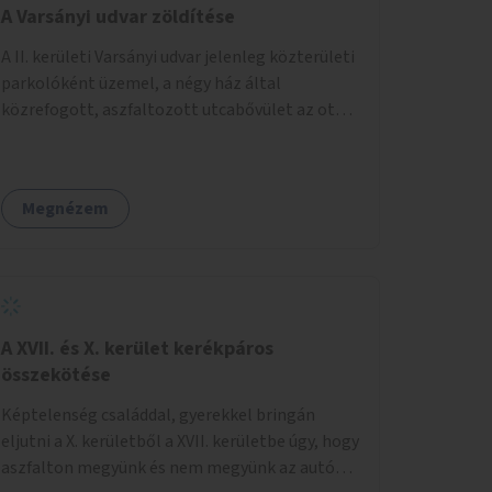
A Varsányi udvar zöldítése
A II. kerületi Varsányi udvar jelenleg közterületi
parkolóként üzemel, a négy ház által
közrefogott, aszfaltozott utcabővület az ott
parkoló 12 autót szolgálja ki. Ehelyett
szeretnénk, hogy itt egy olyan, két részből álló
magasított zöldfelület jöjjön létre, amely a
Megnézem
Varsányi Irén utca bővületeként és a megújult
Széna térrel való összekapcsolásaként a helyi
lakosok és az átmenő gyalogos forgalom
számára is lehetőséget nyújtson rekreációs
célokra. A Varsányi Irén utca és a Varsányi udvar
jelenleg két különálló közterületként
A XVII. és X. kerület kerékpáros
viselkedik, elválasztja őket a biciklisáv és a
összekötése
mellette lévő járda, az ötlet a két közterület
Képtelenség családdal, gyerekkel bringán
összekapcsolását szorgalmazza. A
eljutni a X. kerületből a XVII. kerületbe úgy, hogy
látványterveken is szereplő padok, teraszok,
aszfalton megyünk és nem megyünk az autók
zöldfelületek és biciklitárolók mindenki