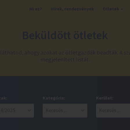
Mi ez?
Hírek, rendezvények
Ötletek
Beküldött ötletek
láthatod, ahogy azokat az ötletgazdák beadták. A sz
megjelenített listát.
zak:
Kategória:
Kerület: