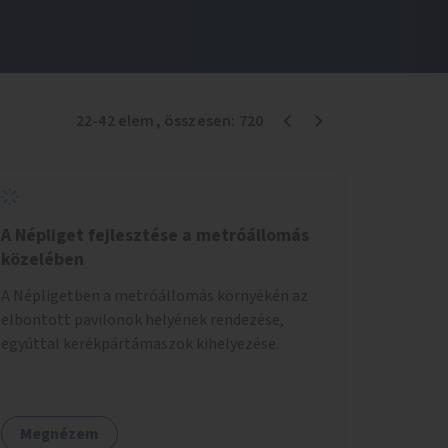
22
-
42
elem
, összesen:
720
A Népliget fejlesztése a metróállomás
közelében
A Népligetben a metróállomás környékén az
elbontott pavilonok helyének rendezése,
egyúttal kerékpártámaszok kihelyezése.
Megnézem