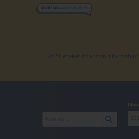
Az ötleteket itt abban a formában 
Idős