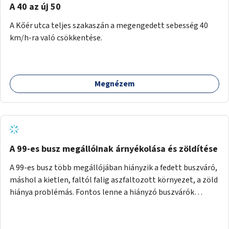
A 40 az új 50
A Kőér utca teljes szakaszán a megengedett sebesség 40
km/h-ra való csökkentése.
Megnézem
A 99-es busz megállóinak árnyékolása és zöldítése
A 99-es busz több megállójában hiányzik a fedett buszváró,
máshol a kietlen, faltól falig aszfaltozott környezet, a zöld
hiánya problémás. Fontos lenne a hiányzó buszvárók
pótlása és az árnyékolás megoldása. Mindezt a zöldítéssel
is össze lehetne kötni: ahol megoldható, ott az utasváróra
vagy akár önálló rácsozatra futtatott növényekkel