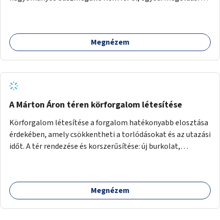
lenne szükség.
Megnézem
A Márton Áron téren körforgalom létesítése
Körforgalom létesítése a forgalom hatékonyabb elosztása
érdekében, amely csökkentheti a torlódásokat és az utazási
időt. A tér rendezése és korszerűsítése: új burkolat,
zöldfelületek, modern közösségi tér kialakítása, hogy a
hely valódi köztérré váljon, ahol az emberek szívesen
időznek.
Megnézem