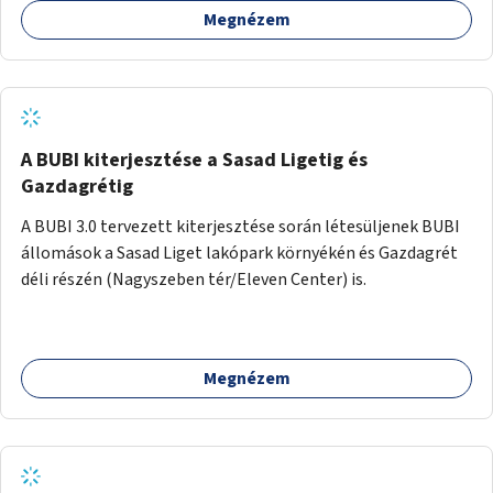
Megnézem
barátságosabbá és zöldebbé lehetne tenni a megállókat.
A BUBI kiterjesztése a Sasad Ligetig és
Gazdagrétig
A BUBI 3.0 tervezett kiterjesztése során létesüljenek BUBI
állomások a Sasad Liget lakópark környékén és Gazdagrét
déli részén (Nagyszeben tér/Eleven Center) is.
Megnézem