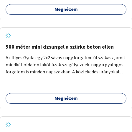
Megnézem
500 méter mini dzsungel a szürke beton ellen
Az Illyés Gyula egy 2x2 sávos nagy forgalmú útszakasz, amit
mindkét oldalon lakóházak szegélyeznek. nagy a gyalogos
forgalom is minden napszakban. A közlekedési irányokat
egy sivár zöldsáv választja el, ami kiválóan alkalmas lenne
egy nagy biodiverzitású hosszú kert kialakítására, több
szintű növényzettel, öntözőrendszerrel, esetleg
Megnézem
valamilyen vizes attrakcióval ami végfut mind az 500m-en.