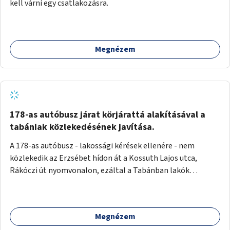
kell várni egy csatlakozásra.
Megnézem
178-as autóbusz járat körjárattá alakításával a
tabániak közlekedésének javítása.
A 178-as autóbusz - lakossági kérések ellenére - nem
közlekedik az Erzsébet hídon át a Kossuth Lajos utca,
Rákóczi út nyomvonalon, ezáltal a Tabánban lakók
belvárosba jutásának minősége jelentősen romlott a
változtatás óta! Nem tudnak továbbá a Tabániak közvetlen
járattal feljutni a Naphegyre, ahol iskola és óvoda is van a
Megnézem
körzetben élők számára. Megoldás lenne, ha a 178-as