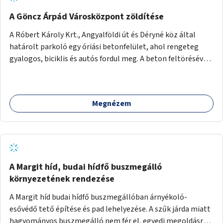
A Göncz Árpád Városközpont zöldítése
A Róbert Károly Krt., Angyalföldi út és Déryné köz által
határolt parkoló egy óriási betonfelület, ahol rengeteg
gyalogos, biciklis és autós fordul meg. A beton feltörésével,
virágágyások létesítésével, fák ültetésével a terület
kellemesebbé, élhetőbbá varázsolható. Az Angyalföldi út
menti járda és a parkoló közé kellene egy zöld sáv,
Megnézem
virágágyásokkal a meglévő fák alá, a lakóépület felőli két
autósáv közé fákat lehetne ültetni, illetve a parkoló és a
járda / bicikliút közé is jók lennének fák.
A Margit híd, budai hídfő buszmegálló
környezetének rendezése
A Margit híd budai hídfő buszmegállóban árnyékoló-
esővédő tető építése és pad lehelyezése. A szűk járda miatt
hagyományos buszmegálló nem fér el, egyedi megoldásra