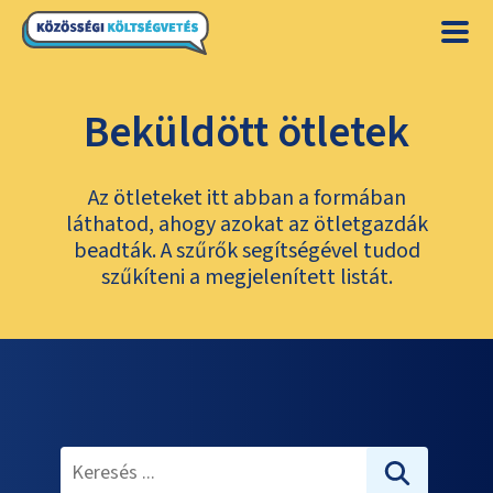
Beküldött ötletek
Az ötleteket itt abban a formában
láthatod, ahogy azokat az ötletgazdák
beadták. A szűrők segítségével tudod
szűkíteni a megjelenített listát.