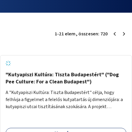
1
-
21
elem
, összesen:
720
"Kutyapiszi Kultúra: Tiszta Budapestért" ("Dog
Pee Culture: For a Clean Budapest")
A "Kutyapiszi Kultúra: Tiszta Budapestért" célja, hogy
felhívja a figyelmet a felelős kutyatartás új dimenziójára: a
kutyapiszi utcai tisztításának szokására. A projekt
keretében szeretnénk edukálni a kutyatulajdonosokat,
hogy séta közben, amikor kedvencük a járdára vizel, egy
palack vízzel öblítsék le azt, ezzel hozzájárulva a tiszta,