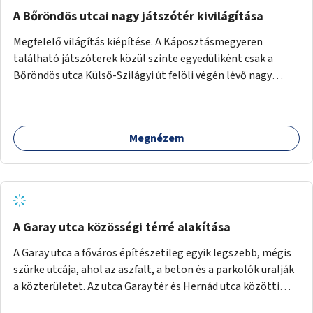
A Bőröndös utcai nagy játszótér kivilágítása
Megfelelő világítás kiépítése. A Káposztásmegyeren
található játszóterek közül szinte egyedüliként csak a
Bőröndös utca Külső-Szilágyi út felöli végén lévő nagy
játszótér nem rendelkezik közvilágítással, ami miatt a őszi
és téli hónapokban nem lehet ide járni a gyerekekkel.
Megnézem
A Garay utca közösségi térré alakítása
A Garay utca a főváros építészetileg egyik legszebb, mégis
szürke utcája, ahol az aszfalt, a beton és a parkolók uralják
a közterületet. Az utca Garay tér és Hernád utca közötti
szakasza tökéletes tere lehetne egy zöld és közösségbarát