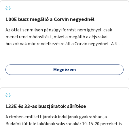
tud állni a megállóba. A környéken a tömegközlekedés
csúcsidőben már most is fullos, a Bosnyák téri beruházások
befejeztével hatványozódni fog az utazási igény.
100E busz megálló a Corvin negyednél
Az ötlet senmilyen pénzügyi forrást nem igényel, csak
menetrend módosítást, mivel a megálló az éjszakai
buszoknak már rendelkezésre áll a Corvin negyednél. A 4-es
és 6-os villamos vonalához közel élőknek a repülőtérre
kijutást, illetve onnan hazajutást nagyban megkönnyítené,
ha a 100E reptéri busz a Corvin negyed metrómegállónál is
Megnézem
megállna - főleg éjjel, amikor a metró nem jár, és a 200E
busz is sokkal ritkábban. Az utazási időt a belvárosban
100E-re fel-/leszállóknak ez az egyetlen plusz megálló
nem hosszabbítaná meg sokkal, a 4-6 vonalán lakóknak
viszont a Kálvin tér-Corvin negyed utat megspórolva 10-15
perccel rövidítheti az utazási idejét.
133E és 33-as buszjáratok sűrítése
A címben említett járatok induljanak gyakrabban, a
Budafoki út felé lakóknak sokszor akár 10-15-20 perceket is