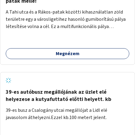
gyalogosforgalom miatt, mert távolsági buszmegálló,
patak mellé!
templom, posta, iskola is található a közelben.
A Tahi utca és a Rákos-patak közötti kihasználatlan zöld
területre egy a városligetihez hasonló gumiborítású pálya
létesítése volna a cél. Ez a multifunkcionális pálya
praktikus, mivel egyszerre űzhető röplabda, tollaslabda,
illetve lábtenisz is, az állítható hálónak köszönhetően.
Megnézem
39-es autóbusz megállójának az üzlet elé
helyezese a kutyafuttató előtti helyett. kb
39-es busz a Csalogány utcai megállójat a Lidl elé
javasolom áthelyezni.Ezzel kb.100 metert jelent.