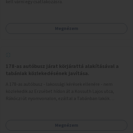
kell várni egy csatlakozásra.
Megnézem
178-as autóbusz járat körjárattá alakításával a
tabániak közlekedésének javítása.
A 178-as autóbusz - lakossági kérések ellenére - nem
közlekedik az Erzsébet hídon át a Kossuth Lajos utca,
Rákóczi út nyomvonalon, ezáltal a Tabánban lakók
belvárosba jutásának minősége jelentősen romlott a
változtatás óta! Nem tudnak továbbá a Tabániak közvetlen
járattal feljutni a Naphegyre, ahol iskola és óvoda is van a
Megnézem
körzetben élők számára. Megoldás lenne, ha a 178-as