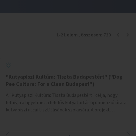
1
-
21
elem
, összesen:
720
"Kutyapiszi Kultúra: Tiszta Budapestért" ("Dog
Pee Culture: For a Clean Budapest")
A "Kutyapiszi Kultúra: Tiszta Budapestért" célja, hogy
felhívja a figyelmet a felelős kutyatartás új dimenziójára: a
kutyapiszi utcai tisztításának szokására. A projekt
keretében szeretnénk edukálni a kutyatulajdonosokat,
hogy séta közben, amikor kedvencük a járdára vizel, egy
palack vízzel öblítsék le azt, ezzel hozzájárulva a tiszta,