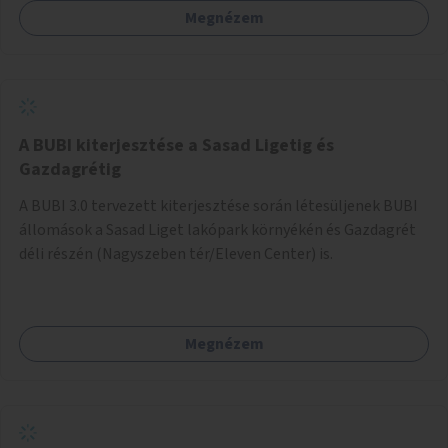
Megnézem
barátságosabbá és zöldebbé lehetne tenni a megállókat.
A BUBI kiterjesztése a Sasad Ligetig és
Gazdagrétig
A BUBI 3.0 tervezett kiterjesztése során létesüljenek BUBI
állomások a Sasad Liget lakópark környékén és Gazdagrét
déli részén (Nagyszeben tér/Eleven Center) is.
Megnézem