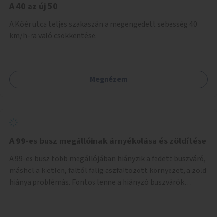
A 40 az új 50
A Kőér utca teljes szakaszán a megengedett sebesség 40
km/h-ra való csökkentése.
Megnézem
A 99-es busz megállóinak árnyékolása és zöldítése
A 99-es busz több megállójában hiányzik a fedett buszváró,
máshol a kietlen, faltól falig aszfaltozott környezet, a zöld
hiánya problémás. Fontos lenne a hiányzó buszvárók
pótlása és az árnyékolás megoldása. Mindezt a zöldítéssel
is össze lehetne kötni: ahol megoldható, ott az utasváróra
vagy akár önálló rácsozatra futtatott növényekkel