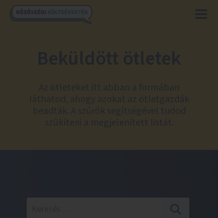
Beküldött ötletek
Az ötleteket itt abban a formában
láthatod, ahogy azokat az ötletgazdák
beadták. A szűrők segítségével tudod
szűkíteni a megjelenített listát.