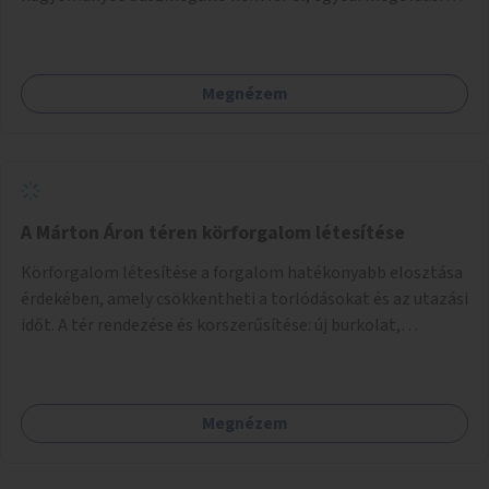
lenne szükség.
Megnézem
A Márton Áron téren körforgalom létesítése
Körforgalom létesítése a forgalom hatékonyabb elosztása
érdekében, amely csökkentheti a torlódásokat és az utazási
időt. A tér rendezése és korszerűsítése: új burkolat,
zöldfelületek, modern közösségi tér kialakítása, hogy a
hely valódi köztérré váljon, ahol az emberek szívesen
időznek.
Megnézem