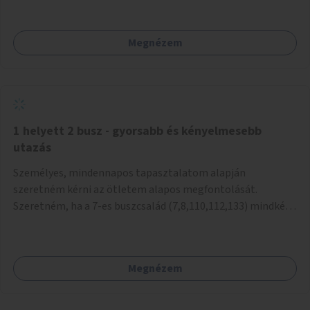
mivel nem üzletszerű a tevékenység.) Közösségi téren a
piacokkal nem konkurál.
Megnézem
1 helyett 2 busz - gyorsabb és kényelmesebb
utazás
Személyes, mindennapos tapasztalatom alapján
szeretném kérni az ötletem alapos megfontolását.
Szeretném, ha a 7-es buszcsalád (7,8,110,112,133) mindkét
irányban a Tisza István tér nevű megállóit aránylag kis
beavatkozással átalakítanák úgy, hogy egyszerre kettő
busz is be tudjon állni az öbölbe. Jelenleg biztonságosan
Megnézem
csak egy jármű tud beállni és kinyitni az ajtókat. A szorosan
mögötte haladó biztonsági okokból nem nyit ajtót, csak ha
az első már elhagyja a megállót és ő szabályosan be nem