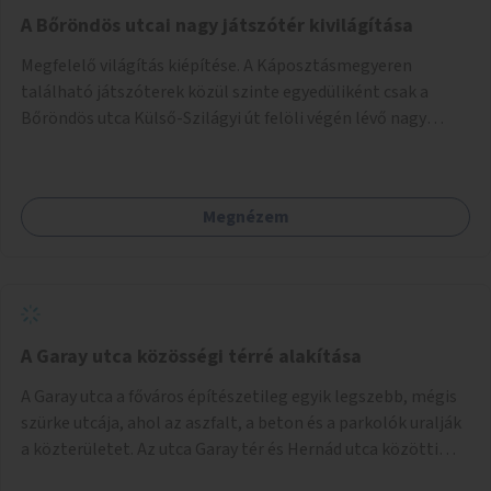
A Bőröndös utcai nagy játszótér kivilágítása
Megfelelő világítás kiépítése. A Káposztásmegyeren
található játszóterek közül szinte egyedüliként csak a
Bőröndös utca Külső-Szilágyi út felöli végén lévő nagy
játszótér nem rendelkezik közvilágítással, ami miatt a őszi
és téli hónapokban nem lehet ide járni a gyerekekkel.
Megnézem
A Garay utca közösségi térré alakítása
A Garay utca a főváros építészetileg egyik legszebb, mégis
szürke utcája, ahol az aszfalt, a beton és a parkolók uralják
a közterületet. Az utca Garay tér és Hernád utca közötti
szakasza tökéletes tere lehetne egy zöld és közösségbarát