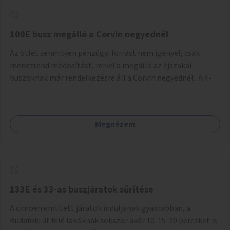
tud állni a megállóba. A környéken a tömegközlekedés
csúcsidőben már most is fullos, a Bosnyák téri beruházások
befejeztével hatványozódni fog az utazási igény.
100E busz megálló a Corvin negyednél
Az ötlet senmilyen pénzügyi forrást nem igényel, csak
menetrend módosítást, mivel a megálló az éjszakai
buszoknak már rendelkezésre áll a Corvin negyednél. A 4-es
és 6-os villamos vonalához közel élőknek a repülőtérre
kijutást, illetve onnan hazajutást nagyban megkönnyítené,
ha a 100E reptéri busz a Corvin negyed metrómegállónál is
Megnézem
megállna - főleg éjjel, amikor a metró nem jár, és a 200E
busz is sokkal ritkábban. Az utazási időt a belvárosban
100E-re fel-/leszállóknak ez az egyetlen plusz megálló
nem hosszabbítaná meg sokkal, a 4-6 vonalán lakóknak
viszont a Kálvin tér-Corvin negyed utat megspórolva 10-15
perccel rövidítheti az utazási idejét.
133E és 33-as buszjáratok sűrítése
A címben említett járatok induljanak gyakrabban, a
Budafoki út felé lakóknak sokszor akár 10-15-20 perceket is