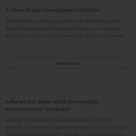
A Göncz Árpád Városközpont zöldítése
A Róbert Károly Krt., Angyalföldi út és Déryné köz által
határolt parkoló egy óriási betonfelület, ahol rengeteg
gyalogos, biciklis és autós fordul meg. A beton feltörésével,
virágágyások létesítésével, fák ültetésével a terület
kellemesebbé, élhetőbbá varázsolható. Az Angyalföldi út
menti járda és a parkoló közé kellene egy zöld sáv,
Megnézem
virágágyásokkal a meglévő fák alá, a lakóépület felőli két
autósáv közé fákat lehetne ültetni, illetve a parkoló és a
járda / bicikliút közé is jók lennének fák.
A Margit híd, budai hídfő buszmegálló
környezetének rendezése
A Margit híd budai hídfő buszmegállóban árnyékoló-
esővédő tető építése és pad lehelyezése. A szűk járda miatt
hagyományos buszmegálló nem fér el, egyedi megoldásra