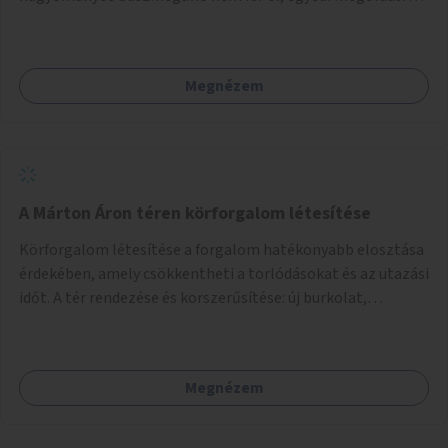
lenne szükség.
Megnézem
A Márton Áron téren körforgalom létesítése
Körforgalom létesítése a forgalom hatékonyabb elosztása
érdekében, amely csökkentheti a torlódásokat és az utazási
időt. A tér rendezése és korszerűsítése: új burkolat,
zöldfelületek, modern közösségi tér kialakítása, hogy a
hely valódi köztérré váljon, ahol az emberek szívesen
időznek.
Megnézem