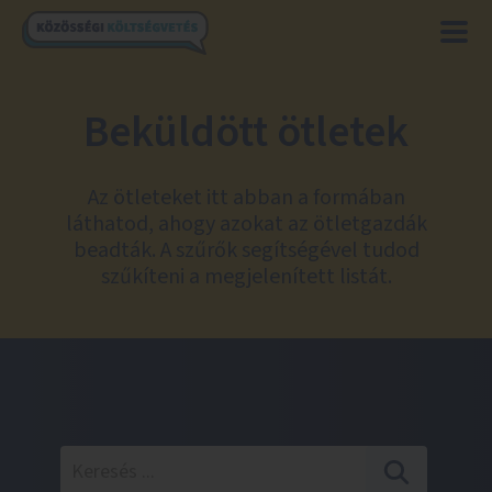
Beküldött ötletek
Az ötleteket itt abban a formában
láthatod, ahogy azokat az ötletgazdák
beadták. A szűrők segítségével tudod
szűkíteni a megjelenített listát.