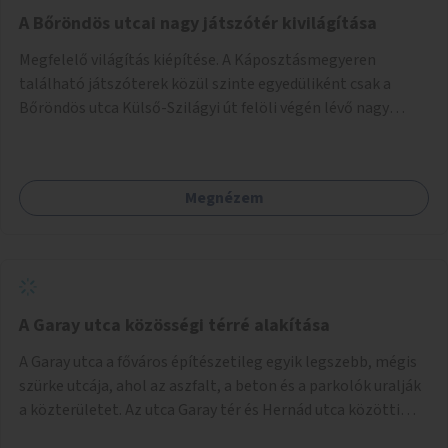
A Bőröndös utcai nagy játszótér kivilágítása
Megfelelő világítás kiépítése. A Káposztásmegyeren
található játszóterek közül szinte egyedüliként csak a
Bőröndös utca Külső-Szilágyi út felöli végén lévő nagy
játszótér nem rendelkezik közvilágítással, ami miatt a őszi
és téli hónapokban nem lehet ide járni a gyerekekkel.
Megnézem
A Garay utca közösségi térré alakítása
A Garay utca a főváros építészetileg egyik legszebb, mégis
szürke utcája, ahol az aszfalt, a beton és a parkolók uralják
a közterületet. Az utca Garay tér és Hernád utca közötti
szakasza tökéletes tere lehetne egy zöld és közösségbarát