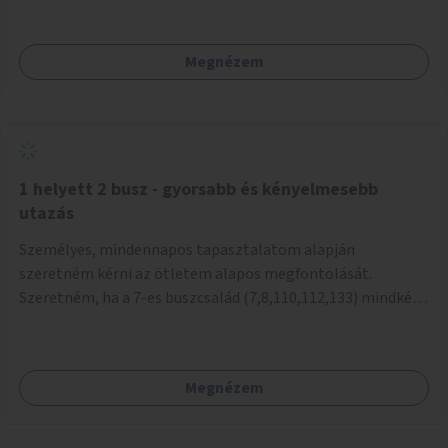
mivel nem üzletszerű a tevékenység.) Közösségi téren a
piacokkal nem konkurál.
Megnézem
1 helyett 2 busz - gyorsabb és kényelmesebb
utazás
Személyes, mindennapos tapasztalatom alapján
szeretném kérni az ötletem alapos megfontolását.
Szeretném, ha a 7-es buszcsalád (7,8,110,112,133) mindkét
irányban a Tisza István tér nevű megállóit aránylag kis
beavatkozással átalakítanák úgy, hogy egyszerre kettő
busz is be tudjon állni az öbölbe. Jelenleg biztonságosan
Megnézem
csak egy jármű tud beállni és kinyitni az ajtókat. A szorosan
mögötte haladó biztonsági okokból nem nyit ajtót, csak ha
az első már elhagyja a megállót és ő szabályosan be nem