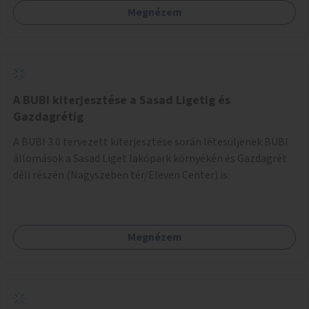
Megnézem
barátságosabbá és zöldebbé lehetne tenni a megállókat.
A BUBI kiterjesztése a Sasad Ligetig és
Gazdagrétig
A BUBI 3.0 tervezett kiterjesztése során létesüljenek BUBI
állomások a Sasad Liget lakópark környékén és Gazdagrét
déli részén (Nagyszeben tér/Eleven Center) is.
Megnézem