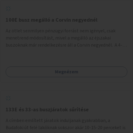
tud állni a megállóba. A környéken a tömegközlekedés
csúcsidőben már most is fullos, a Bosnyák téri beruházások
befejeztével hatványozódni fog az utazási igény.
100E busz megálló a Corvin negyednél
Az ötlet senmilyen pénzügyi forrást nem igényel, csak
menetrend módosítást, mivel a megálló az éjszakai
buszoknak már rendelkezésre áll a Corvin negyednél. A 4-es
és 6-os villamos vonalához közel élőknek a repülőtérre
kijutást, illetve onnan hazajutást nagyban megkönnyítené,
ha a 100E reptéri busz a Corvin negyed metrómegállónál is
Megnézem
megállna - főleg éjjel, amikor a metró nem jár, és a 200E
busz is sokkal ritkábban. Az utazási időt a belvárosban
100E-re fel-/leszállóknak ez az egyetlen plusz megálló
nem hosszabbítaná meg sokkal, a 4-6 vonalán lakóknak
viszont a Kálvin tér-Corvin negyed utat megspórolva 10-15
perccel rövidítheti az utazási idejét.
133E és 33-as buszjáratok sűrítése
A címben említett járatok induljanak gyakrabban, a
Budafoki út felé lakóknak sokszor akár 10-15-20 perceket is