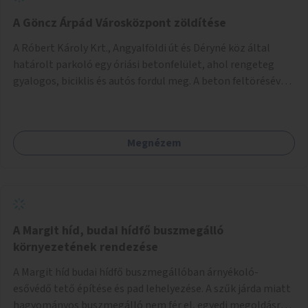
A Göncz Árpád Városközpont zöldítése
A Róbert Károly Krt., Angyalföldi út és Déryné köz által
határolt parkoló egy óriási betonfelület, ahol rengeteg
gyalogos, biciklis és autós fordul meg. A beton feltörésével,
virágágyások létesítésével, fák ültetésével a terület
kellemesebbé, élhetőbbá varázsolható. Az Angyalföldi út
menti járda és a parkoló közé kellene egy zöld sáv,
Megnézem
virágágyásokkal a meglévő fák alá, a lakóépület felőli két
autósáv közé fákat lehetne ültetni, illetve a parkoló és a
járda / bicikliút közé is jók lennének fák.
A Margit híd, budai hídfő buszmegálló
környezetének rendezése
A Margit híd budai hídfő buszmegállóban árnyékoló-
esővédő tető építése és pad lehelyezése. A szűk járda miatt
hagyományos buszmegálló nem fér el, egyedi megoldásra