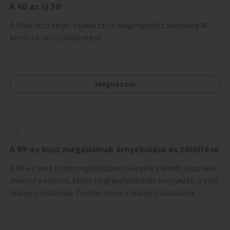
A 40 az új 50
A Kőér utca teljes szakaszán a megengedett sebesség 40
km/h-ra való csökkentése.
Megnézem
A 99-es busz megállóinak árnyékolása és zöldítése
A 99-es busz több megállójában hiányzik a fedett buszváró,
máshol a kietlen, faltól falig aszfaltozott környezet, a zöld
hiánya problémás. Fontos lenne a hiányzó buszvárók
pótlása és az árnyékolás megoldása. Mindezt a zöldítéssel
is össze lehetne kötni: ahol megoldható, ott az utasváróra
vagy akár önálló rácsozatra futtatott növényekkel