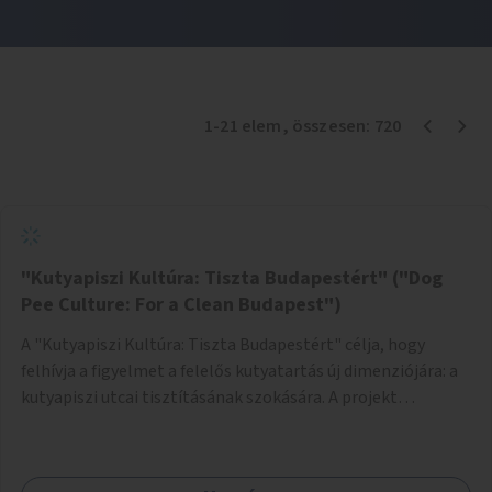
1
-
21
elem
, összesen:
720
"Kutyapiszi Kultúra: Tiszta Budapestért" ("Dog
Pee Culture: For a Clean Budapest")
A "Kutyapiszi Kultúra: Tiszta Budapestért" célja, hogy
felhívja a figyelmet a felelős kutyatartás új dimenziójára: a
kutyapiszi utcai tisztításának szokására. A projekt
keretében szeretnénk edukálni a kutyatulajdonosokat,
hogy séta közben, amikor kedvencük a járdára vizel, egy
palack vízzel öblítsék le azt, ezzel hozzájárulva a tiszta,