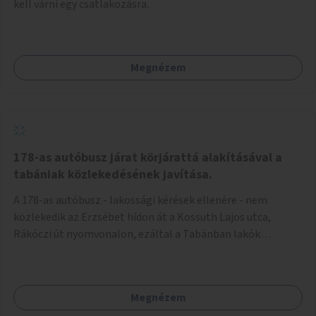
kell várni egy csatlakozásra.
Megnézem
178-as autóbusz járat körjárattá alakításával a
tabániak közlekedésének javítása.
A 178-as autóbusz - lakossági kérések ellenére - nem
közlekedik az Erzsébet hídon át a Kossuth Lajos utca,
Rákóczi út nyomvonalon, ezáltal a Tabánban lakók
belvárosba jutásának minősége jelentősen romlott a
változtatás óta! Nem tudnak továbbá a Tabániak közvetlen
járattal feljutni a Naphegyre, ahol iskola és óvoda is van a
Megnézem
körzetben élők számára. Megoldás lenne, ha a 178-as