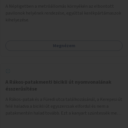
A Népligetben a metróállomás környékén az elbontott
pavilonok helyének rendezése, egyúttal kerékpártámaszok
kihelyezése.
Megnézem
A Rákos-patakmenti bicikli út nyomvonalának
ésszerűsítése
A Rákos-patak és a Füredi utca találkozásánál, a Kerepesi út
felé haladva a bicikli út egyszercsak elfordul és nem a
patakmentén halad tovább. Ezt a kanyart szüntessék meg
és a bicikli út a patakmentén haladjon tovább.