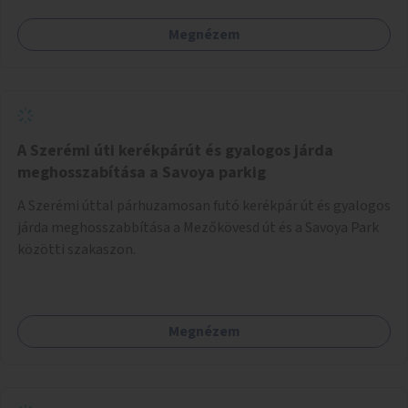
Megnézem
A Szerémi úti kerékpárút és gyalogos járda
meghosszabítása a Savoya parkig
A Szerémi úttal párhuzamosan futó kerékpár út és gyalogos
járda meghosszabbítása a Mezőkövesd út és a Savoya Park
közötti szakaszon.
Megnézem