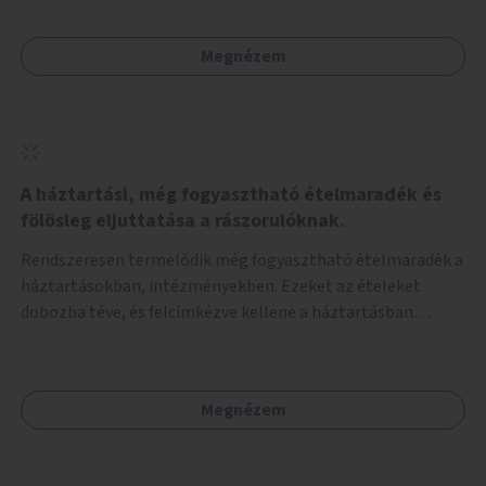
Megnézem
A háztartási, még fogyasztható ételmaradék és
fölösleg eljuttatása a rászorulóknak.
Rendszeresen termelődik még fogyasztható ételmaradék a
háztartásokban, intézményekben. Ezeket az ételeket
dobozba téve, és felcímkézve kellene a háztartásban
élőknek, vagy konyhai dolgozónak betenni egy erre a célra
készített szekrénybe. A címkén az étel neve szerepelne, és a
kihelyezés pontos ideje. (A szekrények belső elrendezését,
Megnézem
rekeszeit, beosztását nem tudom, hogy itt kell-e leírni.)
Önkormányzati tulajdonban lévő köztéren kell elhelyezni.
Tehát ha pl marad valamilyen ételből, vagy túl sokat