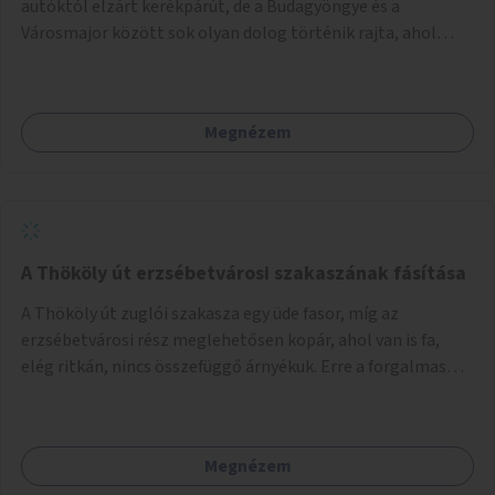
autóktól elzárt kerékpárút, de a Budagyöngye és a
Városmajor között sok olyan dolog történik rajta, ahol
nagyon kell figyelni (villamos keresztezi, 4 sávos autóúton
halad át, lámpa nélküli kereszteződések vannak rajta). Az
ötletem az, hogy ezt a szakaszt egy oktató jellegű,
Megnézem
bemutató kerékpárúttá varázsoljuk, ahol a gyerekek a valós
forgalomban megtehetik első útjaikat (szülői
felügyelettel). Ez egy nagyon forgalmas szakasz és nagyon
sok gyerekkel közlekedő szülőt látni nap, mint, nap, sok az
iskola, óvoda a környéken. Dupla kitáblázásokkal,
fényvisszaverős táblákkal, az aszfalt erősebb színre
A Thököly út erzsébetvárosi szakaszának fásítása
festésével és egyéb oktató táblákkal valósítanám meg az
A Thököly út zuglói szakasza egy üde fasor, míg az
ötletet.
erzsébetvárosi rész meglehetősen kopár, ahol van is fa,
elég ritkán, nincs összefüggő árnyékuk. Erre a forgalmas
erzsébetvárosi útszakaszra a meglévő fasor sűrítésére,
illetve ahol a közművek engedik, új fák ültetésére lenne
szükség.
Megnézem