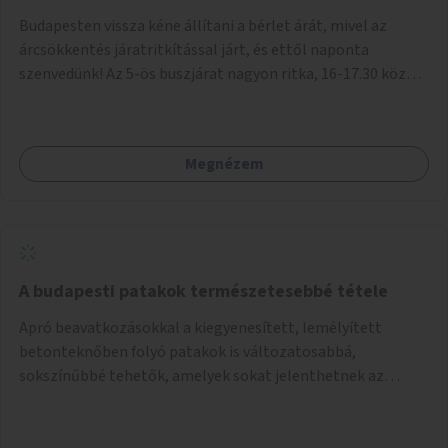
Budapesten vissza kéne állítani a bérlet árát, mivel az
árcsökkentés járatritkítással járt, és ettől naponta
szenvedünk! Az 5-ös buszjárat nagyon ritka, 16-17.30 között
annyira zsúfolt MINDEN NAP, hogy leszállni, felszállni
nehéz, egy szardíniásdoboz, mindenki szenved. 17 megállót
kell utaznunk, gyerekkel együtt minden nap. Sokkal többet
Megnézem
érnénk vele, ha növelnék a bérlet árát és gyakorítanák a
járatokat. 9500 vagy 8950 Ft teljesen mindegy egy család
költségvetésében, a közlekedésben viszont sokkal jobban
megéreznénk.
A budapesti patakok természetesebbé tétele
Apró beavatkozásokkal a kiegyenesített, lemélyített
betonteknőben folyó patakok is változatosabbá,
sokszínűbbé tehetők, amelyek sokat jelenthetnek az
élővilág, az azon keresztül nekünk, emberek számára is. Bár
mindenféle árvízvédelmi szabályozás, "költséghatékony"
karbantartás a legegyenesebb, legszabályosabbbnak tűnő