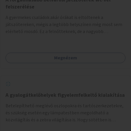
felszerélése
A gyermekes családok akár órákat is eltöltenek a
játszótereken, mégis a legtöbb helyszínen még most sem
elérhető mosdó. Ez a felnőtteknek, de a nagyobb
gyerekeknek is kellemetlen, a mobil wc is megoldás lenne,
vagy olyan, ami fizetős, de fogadjon el bankkártyàt is!
Megnézem
A gyalogátkelőhelyek figyelemfelkeltő kialakítása
Betelepíthető meglévő oszlopokra és tartószerkezetekre,
és szükség esetén egy lámpatestben megoldható a
közvilágítás és a zebra világítása is. Hogy sötétben is
látható legyen zebrák.