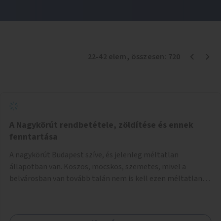
22
-
42
elem
, összesen:
720
A Nagykörút rendbetétele, zöldítése és ennek
fenntartása
A nagykörút Budapest szíve, és jelenleg méltatlan
állapotban van. Koszos, mocskos, szemetes, mivel a
belvárosban van tovább talán nem is kell ezen méltatlan,
igénytelen állapotot bemutatni. Ezen áldatlan helyzetet
szükséges felszámolni, a közterület állandó és rendszeres
tisztán tartásával, és nagy szükség lenne megfelelő