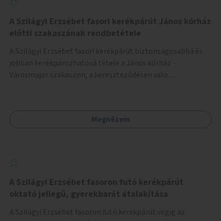
A Szilágyi Erzsébet fasori kerékpárút János kórház
előtti szakaszának rendbetétele
A Szilágyi Erzsébet fasori kerékpárút biztonságosabbá és
jobban kerékpározhatóvá tétele a János kórház -
Városmajor szakaszon, a kereszteződésen való
átvezetésnél kb a Majorkáig, az útpálya javításával, a
kerékpárút egyértelműbb felfestésével, a gyalogos
forgalomtól való jobb elkülönítésével, esetleg ésszerűbb
Megnézem
útvonal kijelölésével.
A Szilágyi Erzsébet fasoron futó kerékpárút
oktató jellegű, gyerekbarát átalakítása
A Szilágyi Erzsébet fasoron futó kerékpárút végig az