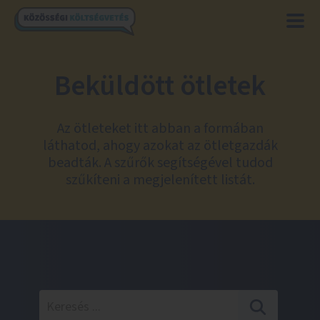
Beküldött ötletek
Az ötleteket itt abban a formában
láthatod, ahogy azokat az ötletgazdák
beadták. A szűrők segítségével tudod
szűkíteni a megjelenített listát.