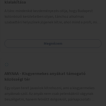
pedig tàmogatàsképpen adatna! A takarítàst kötelezően
kialakítása
fizethetné a hasznàlója, ez esetleg megoldàs lehet erre a
A tánc mindenkié kezdeményezés célja, hogy Budapest
problémàra!És ha nem rendezi, kitiltjàk a hasznàlók közül!
különböző kerületeiben olyan, tánchoz alkalmas
Remélem hasznosnak vélik majd ezt az ötletemet! Talàn
szabadtéri helyszínek jöjjenek létre, ahol mind a profi, mind
egy-két kapszulàt elfogadnék én is honoràriumképpen
az amatőr táncosok valamint a tánciskolák, táncklubok,
sajàt hasznàlatra nekem! Köszönetteljes szeretettel a làny
sőt, az egyszerű mozgásra vágyó lakosok is részt vehetnek
Budapestről
közösségi eseményeken. Ehhez olyan terek kialakítására
Megnézem
van szükség, ahol szabadtéri táncok szervezésére alkalmas,
csiszolt, sima burkolattal rendelkező platformok állnak
rendelkezésre. Az 5 darab táncteret, melynek nagysága
egyenként 70 négyzetméter. parkokban, közterületeken
javasoljuk kialakítani.
ANYAAA - Kisgyermekes anyákat támogató
közösségi tér
Egy olyan teret javaslok létrehozni, ami a kisgyermekes
anyáknak szól. Az anyák nem csak pelenkákról vágynak
beszélgetni, hanem felnőtt dolgokról, párkapcsolati
változásokról, új életük kihívásairól. Rengeteg tér és