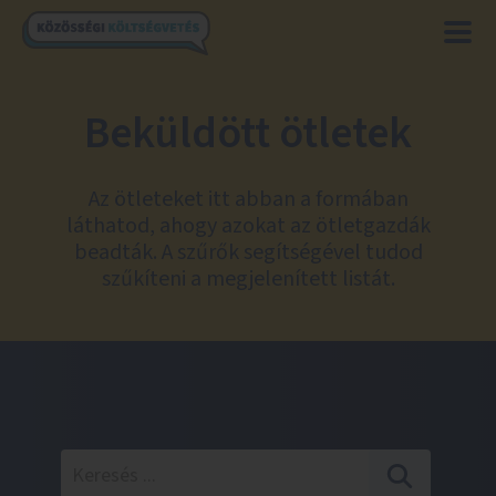
Beküldött ötletek
Az ötleteket itt abban a formában
láthatod, ahogy azokat az ötletgazdák
beadták. A szűrők segítségével tudod
szűkíteni a megjelenített listát.