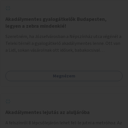
Akadálymentes gyalogátkelők Budapesten,
legyen a zebra mindenkié!
Szeretném, ha Józsefvárosban a Népszínház utca végénél a
Teleki térnél a gyalogátkelő akadálymentes lenne. Ott van
a Lidl, sokan vásárolnak ott idősek, babakocsival
közlekedők és fogyatékossággal élők is. Ennek ellenére a
zebra nem akadálymentes. A gyalogátkelő mindenkié, ez ne
csak elméletben legyen igaz
Megnézem
Akadálymentes lejutás az aluljáróba
A felszínről 8 lépcsőlejárón lehet fel-le jutni a metróhoz. Az