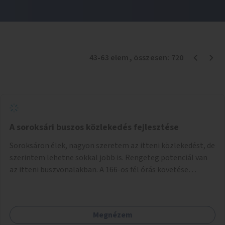
43
-
63
elem
, összesen:
720
A soroksári buszos közlekedés fejlesztése
Soroksáron élek, nagyon szeretem az itteni közlekedést, de
szerintem lehetne sokkal jobb is. Rengeteg potenciál van
az itteni buszvonalakban. A 166-os fél órás követése
hétköznap borzasztó ritka. Csomóan utaznak vele és egy
nagyon kényelmes járat. Nagyon jól el lehet vele kerülni a
HÉVet, ráadásul kényelmes alacsonypadlós szolgáltatást
Megnézem
nyújt. Hétköznap csúcsidőben a 166-os járhatna 15