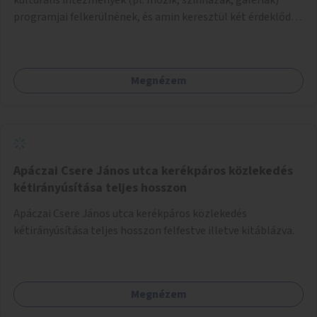
programjai felkerülnének, és amin keresztül két érdeklődő,
akik nem szívesen mennének egyedül az adott programra,
összeszerveződhetnek.
Megnézem
Apáczai Csere János utca kerékpáros közlekedés
kétirányúsítása teljes hosszon
Apáczai Csere János utca kerékpáros közlekedés
kétirányúsítása teljes hosszon felfestve illetve kitáblázva.
Megnézem