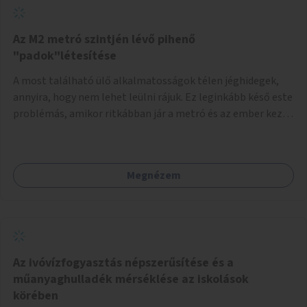
Az M2 metró szintjén lévő pihenő
"padok"létesítése
A most található ülő alkalmatosságok télen jéghidegek,
annyira, hogy nem lehet leülni rájuk. Ez leginkább késő este
problémás, amikor ritkábban jár a metró és az ember keze
tele van csomagokkal.
Megnézem
Az ivóvízfogyasztás népszerűsítése és a
műanyaghulladék mérséklése az iskolások
körében