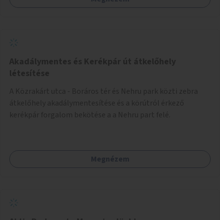
Akadálymentes és Kerékpár út átkelőhely
létesítése
A Közrakárt utca - Boráros tér és Nehru park közti zebra
átkelőhely akadálymentesítése és a körútról érkező
kerékpár forgalom bekötése a a Nehru part felé.
Megnézem