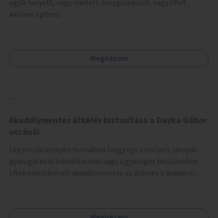
egyik helyett, vagy mellett mozgólépcsőt, vagy liftet
kellene építeni.
Megnézem
Akadálymentes átkelés biztosítása a Dayka Gábor
utcánál
Legyen valamilyen formában (vagy egy szintbeli, lámpás
gyalogátkelő kialakításával vagy a gyalogos felüljáróhoz
liftek kiépítésével) akadálymentes az átkelés a Budaörsi
úton a Dayka Gábor utcánál.
Megnézem