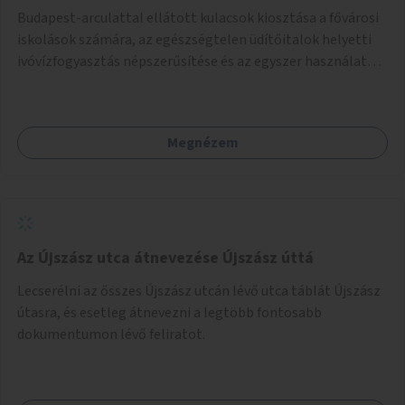
Budapest-arculattal ellátott kulacsok kiosztása a fővárosi
iskolások számára, az egészségtelen üdítőitalok helyetti
ivóvízfogyasztás népszerűsítése és az egyszer használatos
PET-palackok használatának csökkentése céljából.
Megnézem
Az Újszász utca átnevezése Újszász úttá
Lecserélni az ősszes Újszász utcán lévő utca táblát Újszász
útasra, és esetleg átnevezni a legtöbb fontosabb
dokumentumon lévő feliratot.