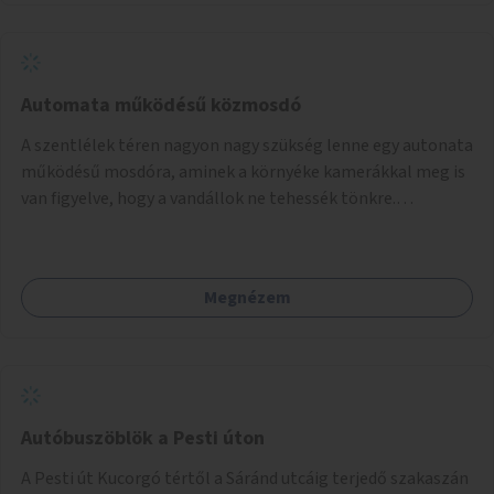
Automata működésű közmosdó
A szentlélek téren nagyon nagy szükség lenne egy autonata
működésű mosdóra, aminek a környéke kamerákkal meg is
van figyelve, hogy a vandállok ne tehessék tönkre.
Területileg a jelenlegi buszvégállomás területén lenne a
leghasznosabb a HÉV felé, mivel itt a forgalom is igen nagy.
Megnézem
Autóbuszöblök a Pesti úton
A Pesti út Kucorgó tértől a Sáránd utcáig terjedő szakaszán