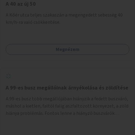
A 40 az új 50
A Kőér utca teljes szakaszán a megengedett sebesség 40
km/h-ra való csökkentése.
Megnézem
A 99-es busz megállóinak árnyékolása és zöldítése
A 99-es busz több megállójában hiányzik a fedett buszváró,
máshol a kietlen, faltól falig aszfaltozott környezet, a zöld
hiánya problémás. Fontos lenne a hiányzó buszvárók
pótlása és az árnyékolás megoldása. Mindezt a zöldítéssel
is össze lehetne kötni: ahol megoldható, ott az utasváróra
vagy akár önálló rácsozatra futtatott növényekkel