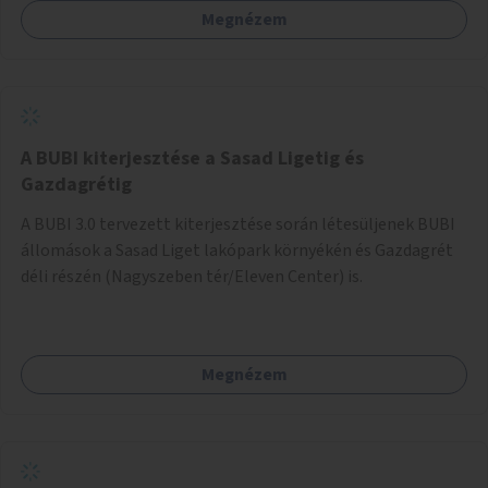
Megnézem
barátságosabbá és zöldebbé lehetne tenni a megállókat.
A BUBI kiterjesztése a Sasad Ligetig és
Gazdagrétig
A BUBI 3.0 tervezett kiterjesztése során létesüljenek BUBI
állomások a Sasad Liget lakópark környékén és Gazdagrét
déli részén (Nagyszeben tér/Eleven Center) is.
Megnézem