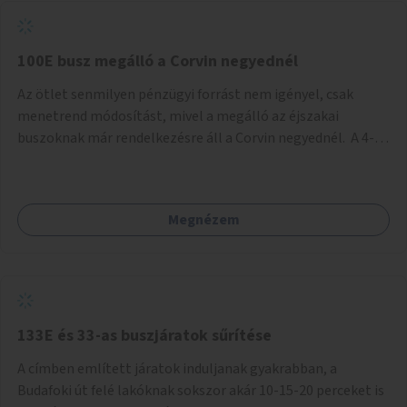
tud állni a megállóba. A környéken a tömegközlekedés
csúcsidőben már most is fullos, a Bosnyák téri beruházások
befejeztével hatványozódni fog az utazási igény.
100E busz megálló a Corvin negyednél
Az ötlet senmilyen pénzügyi forrást nem igényel, csak
menetrend módosítást, mivel a megálló az éjszakai
buszoknak már rendelkezésre áll a Corvin negyednél. A 4-es
és 6-os villamos vonalához közel élőknek a repülőtérre
kijutást, illetve onnan hazajutást nagyban megkönnyítené,
ha a 100E reptéri busz a Corvin negyed metrómegállónál is
Megnézem
megállna - főleg éjjel, amikor a metró nem jár, és a 200E
busz is sokkal ritkábban. Az utazási időt a belvárosban
100E-re fel-/leszállóknak ez az egyetlen plusz megálló
nem hosszabbítaná meg sokkal, a 4-6 vonalán lakóknak
viszont a Kálvin tér-Corvin negyed utat megspórolva 10-15
perccel rövidítheti az utazási idejét.
133E és 33-as buszjáratok sűrítése
A címben említett járatok induljanak gyakrabban, a
Budafoki út felé lakóknak sokszor akár 10-15-20 perceket is