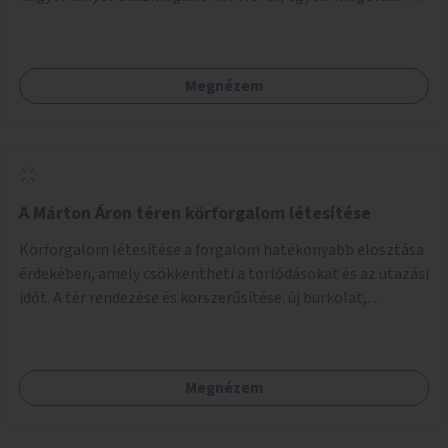
lenne szükség.
Megnézem
A Márton Áron téren körforgalom létesítése
Körforgalom létesítése a forgalom hatékonyabb elosztása
érdekében, amely csökkentheti a torlódásokat és az utazási
időt. A tér rendezése és korszerűsítése: új burkolat,
zöldfelületek, modern közösségi tér kialakítása, hogy a
hely valódi köztérré váljon, ahol az emberek szívesen
időznek.
Megnézem