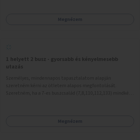
mivel nem üzletszerű a tevékenység.) Közösségi téren a
piacokkal nem konkurál.
Megnézem
1 helyett 2 busz - gyorsabb és kényelmesebb
utazás
Személyes, mindennapos tapasztalatom alapján
szeretném kérni az ötletem alapos megfontolását.
Szeretném, ha a 7-es buszcsalád (7,8,110,112,133) mindkét
irányban a Tisza István tér nevű megállóit aránylag kis
beavatkozással átalakítanák úgy, hogy egyszerre kettő
busz is be tudjon állni az öbölbe. Jelenleg biztonságosan
Megnézem
csak egy jármű tud beállni és kinyitni az ajtókat. A szorosan
mögötte haladó biztonsági okokból nem nyit ajtót, csak ha
az első már elhagyja a megállót és ő szabályosan be nem