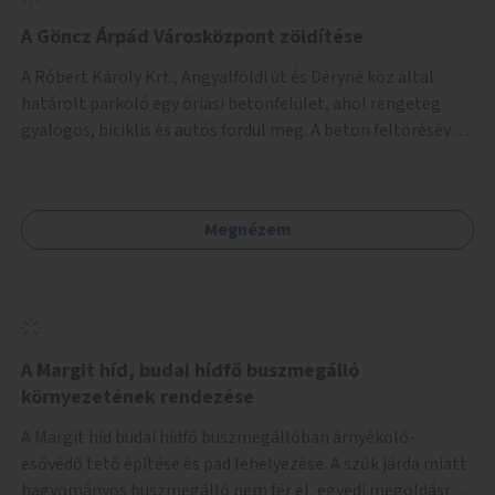
A Göncz Árpád Városközpont zöldítése
A Róbert Károly Krt., Angyalföldi út és Déryné köz által
határolt parkoló egy óriási betonfelület, ahol rengeteg
gyalogos, biciklis és autós fordul meg. A beton feltörésével,
virágágyások létesítésével, fák ültetésével a terület
kellemesebbé, élhetőbbá varázsolható. Az Angyalföldi út
menti járda és a parkoló közé kellene egy zöld sáv,
Megnézem
virágágyásokkal a meglévő fák alá, a lakóépület felőli két
autósáv közé fákat lehetne ültetni, illetve a parkoló és a
járda / bicikliút közé is jók lennének fák.
A Margit híd, budai hídfő buszmegálló
környezetének rendezése
A Margit híd budai hídfő buszmegállóban árnyékoló-
esővédő tető építése és pad lehelyezése. A szűk járda miatt
hagyományos buszmegálló nem fér el, egyedi megoldásra