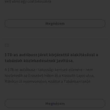
kell várni egy csatlakozásra.
Megnézem
178-as autóbusz járat körjárattá alakításával a
tabániak közlekedésének javítása.
A 178-as autóbusz - lakossági kérések ellenére - nem
közlekedik az Erzsébet hídon át a Kossuth Lajos utca,
Rákóczi út nyomvonalon, ezáltal a Tabánban lakók
belvárosba jutásának minősége jelentősen romlott a
változtatás óta! Nem tudnak továbbá a Tabániak közvetlen
járattal feljutni a Naphegyre, ahol iskola és óvoda is van a
Megnézem
körzetben élők számára. Megoldás lenne, ha a 178-as