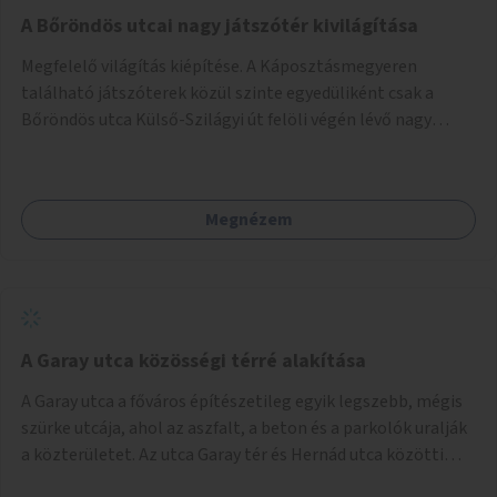
A Bőröndös utcai nagy játszótér kivilágítása
Megfelelő világítás kiépítése. A Káposztásmegyeren
található játszóterek közül szinte egyedüliként csak a
Bőröndös utca Külső-Szilágyi út felöli végén lévő nagy
játszótér nem rendelkezik közvilágítással, ami miatt a őszi
és téli hónapokban nem lehet ide járni a gyerekekkel.
Megnézem
A Garay utca közösségi térré alakítása
A Garay utca a főváros építészetileg egyik legszebb, mégis
szürke utcája, ahol az aszfalt, a beton és a parkolók uralják
a közterületet. Az utca Garay tér és Hernád utca közötti
szakasza tökéletes tere lehetne egy zöld és közösségbarát