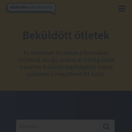
Beküldött ötletek
Az ötleteket itt abban a formában
láthatod, ahogy azokat az ötletgazdák
beadták. A szűrők segítségével tudod
szűkíteni a megjelenített listát.