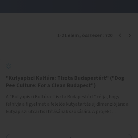
1
-
21
elem
, összesen:
720
"Kutyapiszi Kultúra: Tiszta Budapestért" ("Dog
Pee Culture: For a Clean Budapest")
A "Kutyapiszi Kultúra: Tiszta Budapestért" célja, hogy
felhívja a figyelmet a felelős kutyatartás új dimenziójára: a
kutyapiszi utcai tisztításának szokására. A projekt
keretében szeretnénk edukálni a kutyatulajdonosokat,
hogy séta közben, amikor kedvencük a járdára vizel, egy
palack vízzel öblítsék le azt, ezzel hozzájárulva a tiszta,