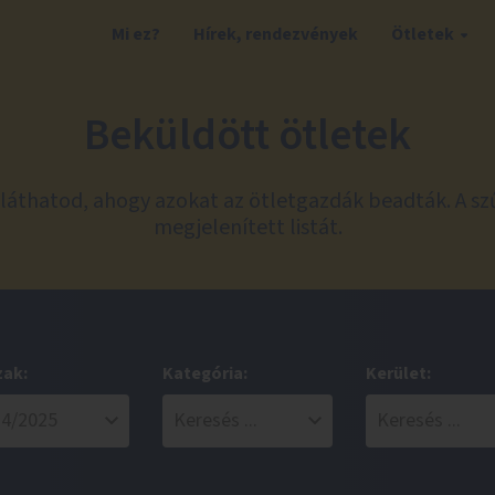
Mi ez?
Hírek, rendezvények
Ötletek
Beküldött ötletek
láthatod, ahogy azokat az ötletgazdák beadták. A sz
megjelenített listát.
zak:
Kategória:
Kerület: