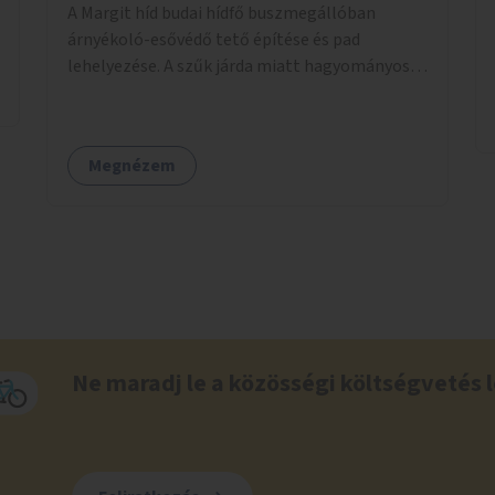
A Margit híd budai hídfő buszmegállóban
árnyékoló-esővédő tető építése és pad
lehelyezése. A szűk járda miatt hagyományos
buszmegálló nem fér el, egyedi megoldásra
lenne szükség.
Megnézem
Ne maradj le a közösségi költségvetés l