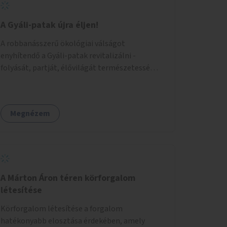
A Gyáli-patak újra éljen!
A robbanásszerű ökológiai válságot
enyhítendő a Gyáli-patak revitalizálni -
folyását, partját, élővilágát természetessé
visszaállítani - legalább Budapest határain
belül, illetve azon túl is infrastruktúrával nem
terhelt módon. Élő kapcsolatot létrehozni
Megnézem
Soroksár és a patak között, illetve a
településen kívül élőhely helyreállítást
végezni. Mindezt szigorúan ökológiai szakértők
vezetésével.
A Márton Áron téren körforgalom
létesítése
Körforgalom létesítése a forgalom
hatékonyabb elosztása érdekében, amely