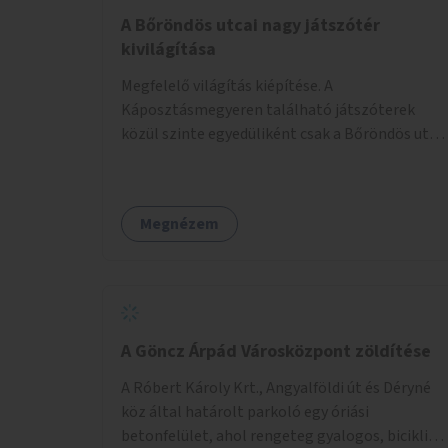
A Bőröndös utcai nagy játszótér
kivilágítása
Megfelelő világítás kiépítése. A
Káposztásmegyeren található játszóterek
közül szinte egyedüliként csak a Bőröndös utca
Külső-Szilágyi út felöli végén lévő nagy
játszótér nem rendelkezik közvilágítással, ami
miatt a őszi és téli hónapokban nem lehet ide
Megnézem
járni a gyerekekkel.
A Göncz Árpád Városközpont zöldítése
A Róbert Károly Krt., Angyalföldi út és Déryné
köz által határolt parkoló egy óriási
betonfelület, ahol rengeteg gyalogos, biciklis