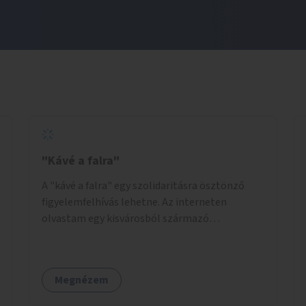
"Kávé a falra"
A "kávé a falra" egy szolidaritásra ösztönző
figyelemfelhívás lehetne. Az interneten
olvastam egy kisvárosból származó
történetről, ahol az emberek vehettek egy
extra kávét, amiről a cetlit feltették a kávézó
dolgozói a falra. Ha egy arra rászoruló betért, a
Megnézem
falról ingyenesen megkaphatta a már
kifizetett kávét. Jó lenne, ha sok kávézó vagy