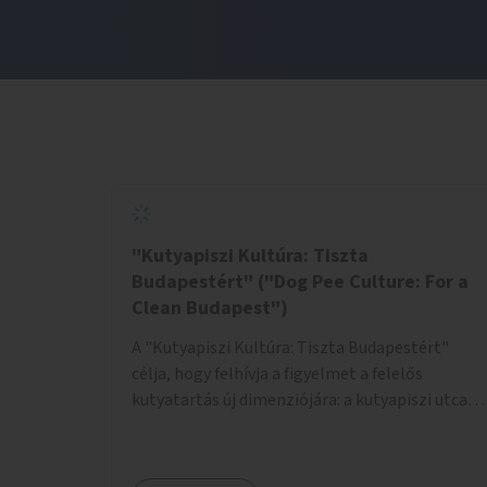
"Kutyapiszi Kultúra: Tiszta
Budapestért" ("Dog Pee Culture: For a
Clean Budapest")
A "Kutyapiszi Kultúra: Tiszta Budapestért"
célja, hogy felhívja a figyelmet a felelős
kutyatartás új dimenziójára: a kutyapiszi utcai
tisztításának szokására. A projekt keretében
szeretnénk edukálni a kutyatulajdonosokat,
hogy séta közben, amikor kedvencük a járdára