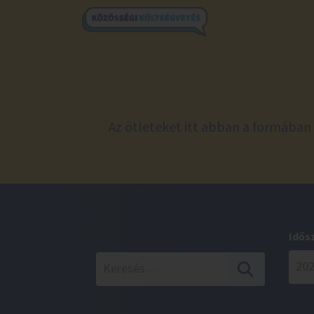
Az ötleteket itt abban a formában 
Idős