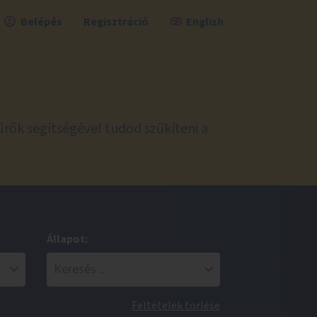
Belépés
Regisztráció
English
űrők segítségével tudod szűkíteni a
Állapot:
Feltételek törlése