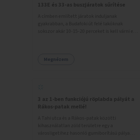
133E és 33-as buszjáratok sűrítése
A címben említett járatok induljanak
gyakrabban, a Budafoki út felé lakóknak
sokszor akár 10-15-20 perceket is kell várni egy
csatlakozásra.
Megnézem
3 az 1-ben funkciójú röplabda pályát a
Rákos-patak mellé!
A Tahi utca és a Rákos-patak közötti
kihasználatlan zöld területre egy a
városligetihez hasonló gumiborítású pálya