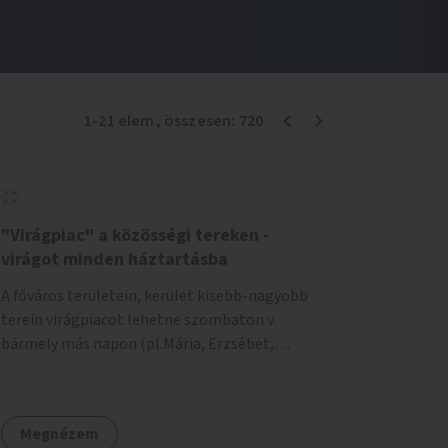
1
-
21
elem
, összesen:
720
"Virágpiac" a közösségi tereken -
virágot minden háztartásba
A főváros területein, kerület kisebb-nagyobb
terein virágpiacot lehetne szombaton v.
bármely más napon (pl.Mária, Erzsébet,
Katalin, Gergely, László, Péter) létrehozni,
üzemeltetni. Kerületek biztosítanák a
helyeket, 50-150nm vagy afeletti területet (ha
Megnézem
sokakat érdekelne). Névleges összeget fizetne