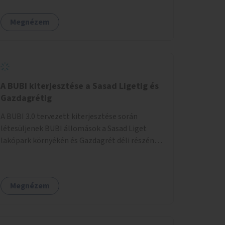
egy sivár zöldsáv választja el, ami kiválóan
található a közelben.
alkalmas lenne egy nagy biodiverzitású hosszú
Megnézem
kert kialakítására, több szintű növényzettel,
öntözőrendszerrel, esetleg valamilyen vizes
attrakcióval ami végfut mind az 500m-en.
A BUBI kiterjesztése a Sasad Ligetig és
Gazdagrétig
A BUBI 3.0 tervezett kiterjesztése során
létesüljenek BUBI állomások a Sasad Liget
lakópark környékén és Gazdagrét déli részén
(Nagyszeben tér/Eleven Center) is.
Megnézem