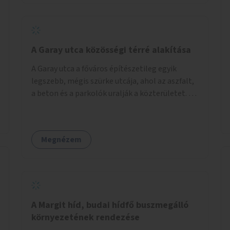
barátságosabbá és zöldebbé lehetne tenni a
megállókat.
A Garay utca közösségi térré alakítása
A Garay utca a főváros építészetileg egyik
legszebb, mégis szürke utcája, ahol az aszfalt,
a beton és a parkolók uralják a közterületet. Az
utca Garay tér és Hernád utca közötti szakasza
tökéletes tere lehetne egy zöld és
közösségbarát terület létrehozásának. A
Megnézem
szakaszon a parkolás átszervezésével
szabadföldi fák, ágyások létrehozására lenne
lehetőség, amelyek között pihenőszékek,
sakkasztal és egy lábbal tekerhető
mobiltöltőpont tennék kellemesebbé (és
hűvösebbé) a környéken lakók és az arra járók
A Margit híd, budai hídfő buszmegálló
mindennapjait.
környezetének rendezése