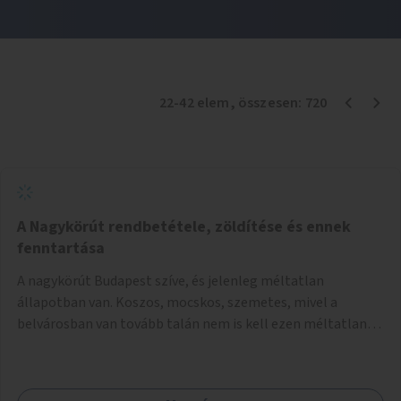
22
-
42
elem
, összesen:
720
A Nagykörút rendbetétele, zöldítése és ennek
fenntartása
A nagykörút Budapest szíve, és jelenleg méltatlan
állapotban van. Koszos, mocskos, szemetes, mivel a
belvárosban van tovább talán nem is kell ezen méltatlan,
igénytelen állapotot bemutatni. Ezen áldatlan helyzetet
szükséges felszámolni, a közterület állandó és rendszeres
tisztán tartásával, és nagy szükség lenne megfelelő