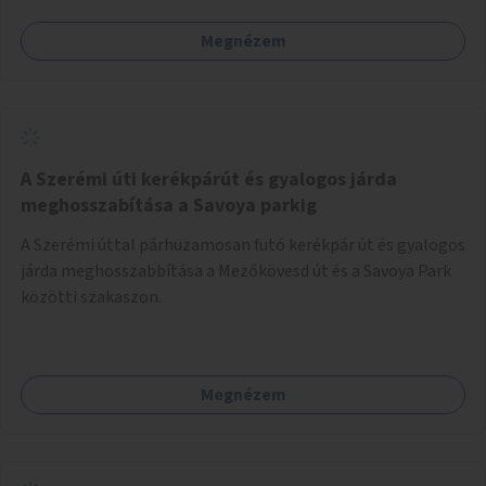
Megnézem
A Szerémi úti kerékpárút és gyalogos járda
meghosszabítása a Savoya parkig
A Szerémi úttal párhuzamosan futó kerékpár út és gyalogos
járda meghosszabbítása a Mezőkövesd út és a Savoya Park
közötti szakaszon.
Megnézem