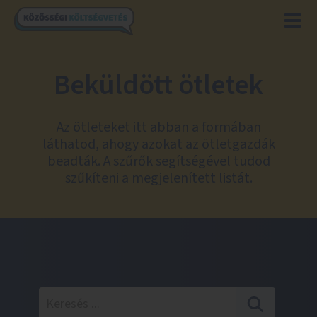
Beküldött ötletek
Az ötleteket itt abban a formában
láthatod, ahogy azokat az ötletgazdák
beadták. A szűrők segítségével tudod
szűkíteni a megjelenített listát.