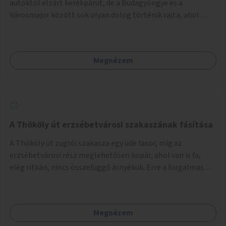
autóktól elzárt kerékpárút, de a Budagyöngye és a
Városmajor között sok olyan dolog történik rajta, ahol
nagyon kell figyelni (villamos keresztezi, 4 sávos autóúton
halad át, lámpa nélküli kereszteződések vannak rajta). Az
ötletem az, hogy ezt a szakaszt egy oktató jellegű,
Megnézem
bemutató kerékpárúttá varázsoljuk, ahol a gyerekek a valós
forgalomban megtehetik első útjaikat (szülői
felügyelettel). Ez egy nagyon forgalmas szakasz és nagyon
sok gyerekkel közlekedő szülőt látni nap, mint, nap, sok az
iskola, óvoda a környéken. Dupla kitáblázásokkal,
fényvisszaverős táblákkal, az aszfalt erősebb színre
A Thököly út erzsébetvárosi szakaszának fásítása
festésével és egyéb oktató táblákkal valósítanám meg az
A Thököly út zuglói szakasza egy üde fasor, míg az
ötletet.
erzsébetvárosi rész meglehetősen kopár, ahol van is fa,
elég ritkán, nincs összefüggő árnyékuk. Erre a forgalmas
erzsébetvárosi útszakaszra a meglévő fasor sűrítésére,
illetve ahol a közművek engedik, új fák ültetésére lenne
szükség.
Megnézem