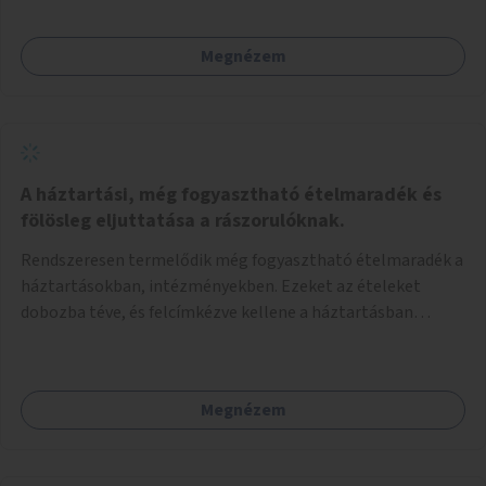
Megnézem
A háztartási, még fogyasztható ételmaradék és
fölösleg eljuttatása a rászorulóknak.
Rendszeresen termelődik még fogyasztható ételmaradék a
háztartásokban, intézményekben. Ezeket az ételeket
dobozba téve, és felcímkézve kellene a háztartásban
élőknek, vagy konyhai dolgozónak betenni egy erre a célra
készített szekrénybe. A címkén az étel neve szerepelne, és a
kihelyezés pontos ideje. (A szekrények belső elrendezését,
Megnézem
rekeszeit, beosztását nem tudom, hogy itt kell-e leírni.)
Önkormányzati tulajdonban lévő köztéren kell elhelyezni.
Tehát ha pl marad valamilyen ételből, vagy túl sokat