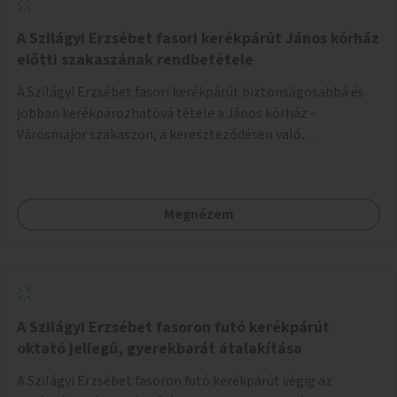
A Szilágyi Erzsébet fasori kerékpárút János kórház
előtti szakaszának rendbetétele
A Szilágyi Erzsébet fasori kerékpárút biztonságosabbá és
jobban kerékpározhatóvá tétele a János kórház -
Városmajor szakaszon, a kereszteződésen való
átvezetésnél kb a Majorkáig, az útpálya javításával, a
kerékpárút egyértelműbb felfestésével, a gyalogos
forgalomtól való jobb elkülönítésével, esetleg ésszerűbb
Megnézem
útvonal kijelölésével.
A Szilágyi Erzsébet fasoron futó kerékpárút
oktató jellegű, gyerekbarát átalakítása
A Szilágyi Erzsébet fasoron futó kerékpárút végig az