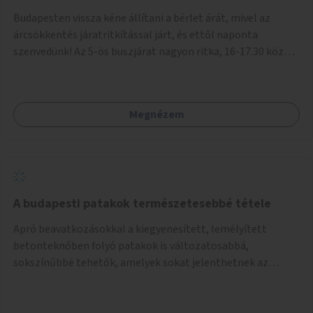
Budapesten vissza kéne állítani a bérlet árát, mivel az
árcsökkentés járatritkítással járt, és ettől naponta
szenvedünk! Az 5-ös buszjárat nagyon ritka, 16-17.30 között
annyira zsúfolt MINDEN NAP, hogy leszállni, felszállni
nehéz, egy szardíniásdoboz, mindenki szenved. 17 megállót
kell utaznunk, gyerekkel együtt minden nap. Sokkal többet
Megnézem
érnénk vele, ha növelnék a bérlet árát és gyakorítanák a
járatokat. 9500 vagy 8950 Ft teljesen mindegy egy család
költségvetésében, a közlekedésben viszont sokkal jobban
megéreznénk.
A budapesti patakok természetesebbé tétele
Apró beavatkozásokkal a kiegyenesített, lemélyített
betonteknőben folyó patakok is változatosabbá,
sokszínűbbé tehetők, amelyek sokat jelenthetnek az
élővilág, az azon keresztül nekünk, emberek számára is. Bár
mindenféle árvízvédelmi szabályozás, "költséghatékony"
karbantartás a legegyenesebb, legszabályosabbbnak tűnő