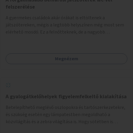
felszerélése
A gyermekes családok akár órákat is eltöltenek a
játszótereken, mégis a legtöbb helyszínen még most sem
elérhető mosdó. Ez a felnőtteknek, de a nagyobb
gyerekeknek is kellemetlen, a mobil wc is megoldás lenne,
vagy olyan, ami fizetős, de fogadjon el bankkártyàt is!
Megnézem
A gyalogátkelőhelyek figyelemfelkeltő kialakítása
Betelepíthető meglévő oszlopokra és tartószerkezetekre,
és szükség esetén egy lámpatestben megoldható a
közvilágítás és a zebra világítása is. Hogy sötétben is
látható legyen zebrák.