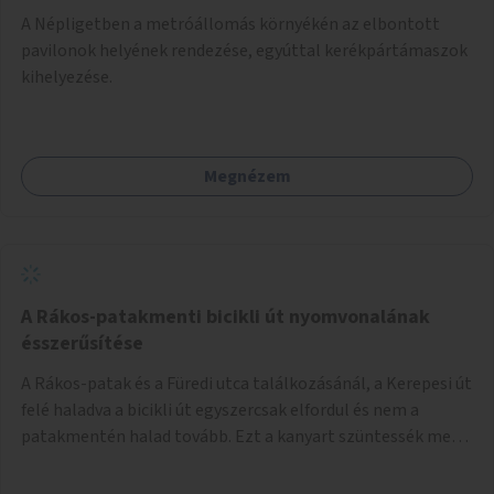
A Népligetben a metróállomás környékén az elbontott
pavilonok helyének rendezése, egyúttal kerékpártámaszok
kihelyezése.
Megnézem
A Rákos-patakmenti bicikli út nyomvonalának
ésszerűsítése
A Rákos-patak és a Füredi utca találkozásánál, a Kerepesi út
felé haladva a bicikli út egyszercsak elfordul és nem a
patakmentén halad tovább. Ezt a kanyart szüntessék meg
és a bicikli út a patakmentén haladjon tovább.