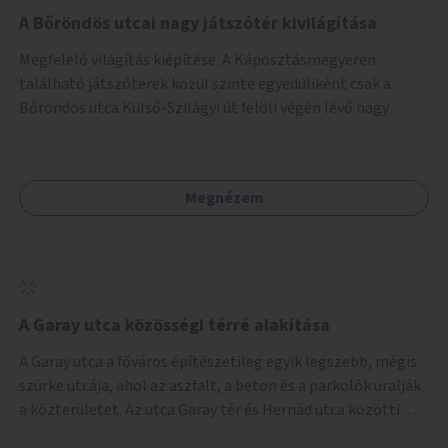
A Bőröndös utcai nagy játszótér kivilágítása
Megfelelő világítás kiépítése. A Káposztásmegyeren
található játszóterek közül szinte egyedüliként csak a
Bőröndös utca Külső-Szilágyi út felöli végén lévő nagy
játszótér nem rendelkezik közvilágítással, ami miatt a őszi
és téli hónapokban nem lehet ide járni a gyerekekkel.
Megnézem
A Garay utca közösségi térré alakítása
A Garay utca a főváros építészetileg egyik legszebb, mégis
szürke utcája, ahol az aszfalt, a beton és a parkolók uralják
a közterületet. Az utca Garay tér és Hernád utca közötti
szakasza tökéletes tere lehetne egy zöld és közösségbarát