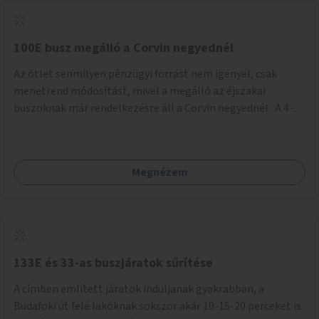
tud állni a megállóba. A környéken a tömegközlekedés
csúcsidőben már most is fullos, a Bosnyák téri beruházások
befejeztével hatványozódni fog az utazási igény.
100E busz megálló a Corvin negyednél
Az ötlet senmilyen pénzügyi forrást nem igényel, csak
menetrend módosítást, mivel a megálló az éjszakai
buszoknak már rendelkezésre áll a Corvin negyednél. A 4-es
és 6-os villamos vonalához közel élőknek a repülőtérre
kijutást, illetve onnan hazajutást nagyban megkönnyítené,
ha a 100E reptéri busz a Corvin negyed metrómegállónál is
Megnézem
megállna - főleg éjjel, amikor a metró nem jár, és a 200E
busz is sokkal ritkábban. Az utazási időt a belvárosban
100E-re fel-/leszállóknak ez az egyetlen plusz megálló
nem hosszabbítaná meg sokkal, a 4-6 vonalán lakóknak
viszont a Kálvin tér-Corvin negyed utat megspórolva 10-15
perccel rövidítheti az utazási idejét.
133E és 33-as buszjáratok sűrítése
A címben említett járatok induljanak gyakrabban, a
Budafoki út felé lakóknak sokszor akár 10-15-20 perceket is