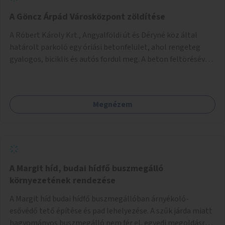
A Göncz Árpád Városközpont zöldítése
A Róbert Károly Krt., Angyalföldi út és Déryné köz által
határolt parkoló egy óriási betonfelület, ahol rengeteg
gyalogos, biciklis és autós fordul meg. A beton feltörésével,
virágágyások létesítésével, fák ültetésével a terület
kellemesebbé, élhetőbbá varázsolható. Az Angyalföldi út
menti járda és a parkoló közé kellene egy zöld sáv,
Megnézem
virágágyásokkal a meglévő fák alá, a lakóépület felőli két
autósáv közé fákat lehetne ültetni, illetve a parkoló és a
járda / bicikliút közé is jók lennének fák.
A Margit híd, budai hídfő buszmegálló
környezetének rendezése
A Margit híd budai hídfő buszmegállóban árnyékoló-
esővédő tető építése és pad lehelyezése. A szűk járda miatt
hagyományos buszmegálló nem fér el, egyedi megoldásra