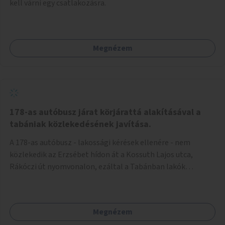
kell várni egy csatlakozásra.
Megnézem
178-as autóbusz járat körjárattá alakításával a
tabániak közlekedésének javítása.
A 178-as autóbusz - lakossági kérések ellenére - nem
közlekedik az Erzsébet hídon át a Kossuth Lajos utca,
Rákóczi út nyomvonalon, ezáltal a Tabánban lakók
belvárosba jutásának minősége jelentősen romlott a
változtatás óta! Nem tudnak továbbá a Tabániak közvetlen
járattal feljutni a Naphegyre, ahol iskola és óvoda is van a
Megnézem
körzetben élők számára. Megoldás lenne, ha a 178-as