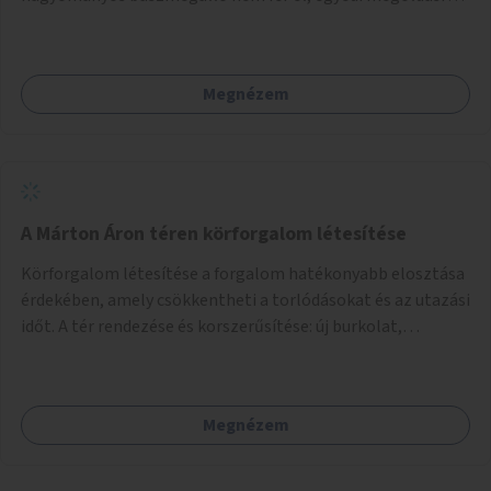
lenne szükség.
Megnézem
A Márton Áron téren körforgalom létesítése
Körforgalom létesítése a forgalom hatékonyabb elosztása
érdekében, amely csökkentheti a torlódásokat és az utazási
időt. A tér rendezése és korszerűsítése: új burkolat,
zöldfelületek, modern közösségi tér kialakítása, hogy a
hely valódi köztérré váljon, ahol az emberek szívesen
időznek.
Megnézem