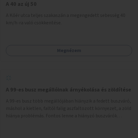
A 40 az új 50
A Kőér utca teljes szakaszán a megengedett sebesség 40
km/h-ra való csökkentése.
Megnézem
A 99-es busz megállóinak árnyékolása és zöldítése
A 99-es busz több megállójában hiányzik a fedett buszváró,
máshol a kietlen, faltól falig aszfaltozott környezet, a zöld
hiánya problémás. Fontos lenne a hiányzó buszvárók
pótlása és az árnyékolás megoldása. Mindezt a zöldítéssel
is össze lehetne kötni: ahol megoldható, ott az utasváróra
vagy akár önálló rácsozatra futtatott növényekkel