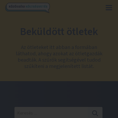
Beküldött ötletek
Az ötleteket itt abban a formában
láthatod, ahogy azokat az ötletgazdák
beadták. A szűrők segítségével tudod
szűkíteni a megjelenített listát.