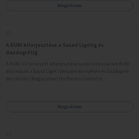
Megnézem
barátságosabbá és zöldebbé lehetne tenni a megállókat.
A BUBI kiterjesztése a Sasad Ligetig és
Gazdagrétig
A BUBI 3.0 tervezett kiterjesztése során létesüljenek BUBI
állomások a Sasad Liget lakópark környékén és Gazdagrét
déli részén (Nagyszeben tér/Eleven Center) is.
Megnézem