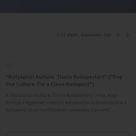
1
-
21
elem
, összesen:
720
"Kutyapiszi Kultúra: Tiszta Budapestért" ("Dog
Pee Culture: For a Clean Budapest")
A "Kutyapiszi Kultúra: Tiszta Budapestért" célja, hogy
felhívja a figyelmet a felelős kutyatartás új dimenziójára: a
kutyapiszi utcai tisztításának szokására. A projekt
keretében szeretnénk edukálni a kutyatulajdonosokat,
hogy séta közben, amikor kedvencük a járdára vizel, egy
palack vízzel öblítsék le azt, ezzel hozzájárulva a tiszta,