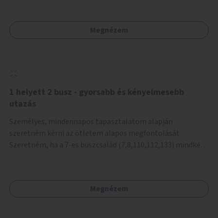
mivel nem üzletszerű a tevékenység.) Közösségi téren a
piacokkal nem konkurál.
Megnézem
1 helyett 2 busz - gyorsabb és kényelmesebb
utazás
Személyes, mindennapos tapasztalatom alapján
szeretném kérni az ötletem alapos megfontolását.
Szeretném, ha a 7-es buszcsalád (7,8,110,112,133) mindkét
irányban a Tisza István tér nevű megállóit aránylag kis
beavatkozással átalakítanák úgy, hogy egyszerre kettő
busz is be tudjon állni az öbölbe. Jelenleg biztonságosan
Megnézem
csak egy jármű tud beállni és kinyitni az ajtókat. A szorosan
mögötte haladó biztonsági okokból nem nyit ajtót, csak ha
az első már elhagyja a megállót és ő szabályosan be nem