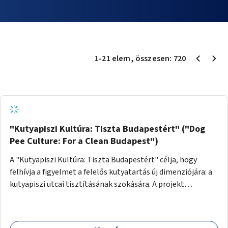
1
-
21
elem
, összesen:
720
"Kutyapiszi Kultúra: Tiszta Budapestért" ("Dog
Pee Culture: For a Clean Budapest")
A "Kutyapiszi Kultúra: Tiszta Budapestért" célja, hogy
felhívja a figyelmet a felelős kutyatartás új dimenziójára: a
kutyapiszi utcai tisztításának szokására. A projekt
keretében szeretnénk edukálni a kutyatulajdonosokat,
hogy séta közben, amikor kedvencük a járdára vizel, egy
palack vízzel öblítsék le azt, ezzel hozzájárulva a tiszta,