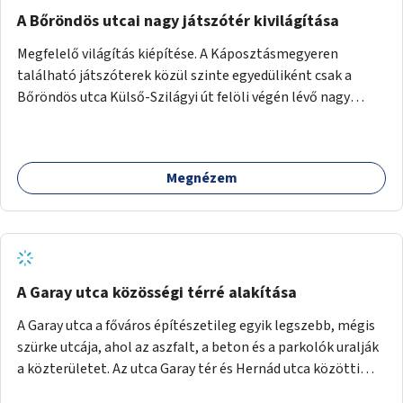
A Bőröndös utcai nagy játszótér kivilágítása
Megfelelő világítás kiépítése. A Káposztásmegyeren
található játszóterek közül szinte egyedüliként csak a
Bőröndös utca Külső-Szilágyi út felöli végén lévő nagy
játszótér nem rendelkezik közvilágítással, ami miatt a őszi
és téli hónapokban nem lehet ide járni a gyerekekkel.
Megnézem
A Garay utca közösségi térré alakítása
A Garay utca a főváros építészetileg egyik legszebb, mégis
szürke utcája, ahol az aszfalt, a beton és a parkolók uralják
a közterületet. Az utca Garay tér és Hernád utca közötti
szakasza tökéletes tere lehetne egy zöld és közösségbarát