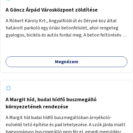
A Göncz Árpád Városközpont zöldítése
A Róbert Károly Krt., Angyalföldi út és Déryné köz által
határolt parkoló egy óriási betonfelület, ahol rengeteg
gyalogos, biciklis és autós fordul meg. A beton feltörésével,
virágágyások létesítésével, fák ültetésével a terület
kellemesebbé, élhetőbbá varázsolható. Az Angyalföldi út
menti járda és a parkoló közé kellene egy zöld sáv,
Megnézem
virágágyásokkal a meglévő fák alá, a lakóépület felőli két
autósáv közé fákat lehetne ültetni, illetve a parkoló és a
járda / bicikliút közé is jók lennének fák.
A Margit híd, budai hídfő buszmegálló
környezetének rendezése
A Margit híd budai hídfő buszmegállóban árnyékoló-
esővédő tető építése és pad lehelyezése. A szűk járda miatt
hagyományos buszmegálló nem fér el, egyedi megoldásra