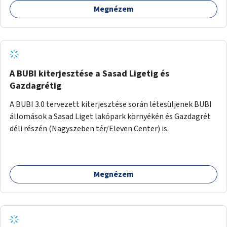
Megnézem
barátságosabbá és zöldebbé lehetne tenni a megállókat.
A BUBI kiterjesztése a Sasad Ligetig és
Gazdagrétig
A BUBI 3.0 tervezett kiterjesztése során létesüljenek BUBI
állomások a Sasad Liget lakópark környékén és Gazdagrét
déli részén (Nagyszeben tér/Eleven Center) is.
Megnézem