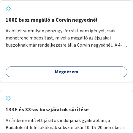
tud állni a megállóba. A környéken a tömegközlekedés
csúcsidőben már most is fullos, a Bosnyák téri beruházások
befejeztével hatványozódni fog az utazási igény.
100E busz megálló a Corvin negyednél
Az ötlet senmilyen pénzügyi forrást nem igényel, csak
menetrend módosítást, mivel a megálló az éjszakai
buszoknak már rendelkezésre áll a Corvin negyednél. A 4-es
és 6-os villamos vonalához közel élőknek a repülőtérre
kijutást, illetve onnan hazajutást nagyban megkönnyítené,
ha a 100E reptéri busz a Corvin negyed metrómegállónál is
Megnézem
megállna - főleg éjjel, amikor a metró nem jár, és a 200E
busz is sokkal ritkábban. Az utazási időt a belvárosban
100E-re fel-/leszállóknak ez az egyetlen plusz megálló
nem hosszabbítaná meg sokkal, a 4-6 vonalán lakóknak
viszont a Kálvin tér-Corvin negyed utat megspórolva 10-15
perccel rövidítheti az utazási idejét.
133E és 33-as buszjáratok sűrítése
A címben említett járatok induljanak gyakrabban, a
Budafoki út felé lakóknak sokszor akár 10-15-20 perceket is