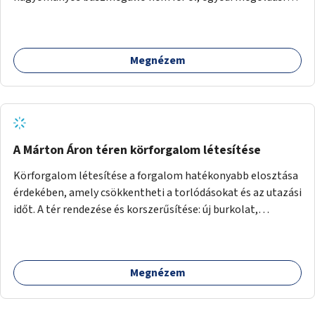
lenne szükség.
Megnézem
A Márton Áron téren körforgalom létesítése
Körforgalom létesítése a forgalom hatékonyabb elosztása
érdekében, amely csökkentheti a torlódásokat és az utazási
időt. A tér rendezése és korszerűsítése: új burkolat,
zöldfelületek, modern közösségi tér kialakítása, hogy a
hely valódi köztérré váljon, ahol az emberek szívesen
időznek.
Megnézem