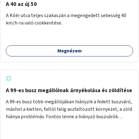
A 40 az új 50
A Kőér utca teljes szakaszán a megengedett sebesség 40
km/h-ra való csökkentése.
Megnézem
A 99-es busz megállóinak árnyékolása és zöldítése
A 99-es busz több megállójában hiányzik a fedett buszváró,
máshol a kietlen, faltól falig aszfaltozott környezet, a zöld
hiánya problémás. Fontos lenne a hiányzó buszvárók
pótlása és az árnyékolás megoldása. Mindezt a zöldítéssel
is össze lehetne kötni: ahol megoldható, ott az utasváróra
vagy akár önálló rácsozatra futtatott növényekkel