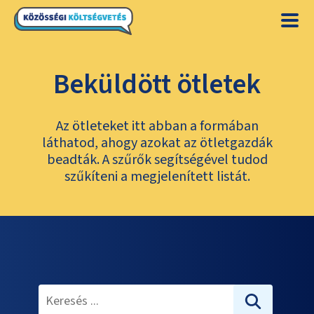
Beküldött ötletek
Az ötleteket itt abban a formában
láthatod, ahogy azokat az ötletgazdák
beadták. A szűrők segítségével tudod
szűkíteni a megjelenített listát.