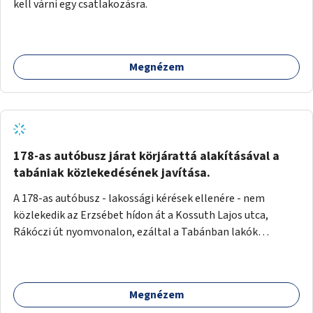
kell várni egy csatlakozásra.
Megnézem
178-as autóbusz járat körjárattá alakításával a
tabániak közlekedésének javítása.
A 178-as autóbusz - lakossági kérések ellenére - nem
közlekedik az Erzsébet hídon át a Kossuth Lajos utca,
Rákóczi út nyomvonalon, ezáltal a Tabánban lakók
belvárosba jutásának minősége jelentősen romlott a
változtatás óta! Nem tudnak továbbá a Tabániak közvetlen
járattal feljutni a Naphegyre, ahol iskola és óvoda is van a
Megnézem
körzetben élők számára. Megoldás lenne, ha a 178-as