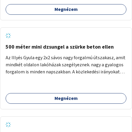
Megnézem
500 méter mini dzsungel a szürke beton ellen
Az Illyés Gyula egy 2x2 sávos nagy forgalmú útszakasz, amit
mindkét oldalon lakóházak szegélyeznek. nagy a gyalogos
forgalom is minden napszakban. A közlekedési irányokat
egy sivár zöldsáv választja el, ami kiválóan alkalmas lenne
egy nagy biodiverzitású hosszú kert kialakítására, több
szintű növényzettel, öntözőrendszerrel, esetleg
Megnézem
valamilyen vizes attrakcióval ami végfut mind az 500m-en.