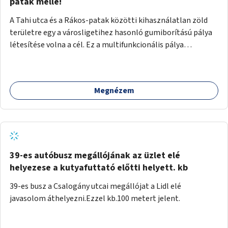
gyalogosforgalom miatt, mert távolsági buszmegálló,
patak mellé!
templom, posta, iskola is található a közelben.
A Tahi utca és a Rákos-patak közötti kihasználatlan zöld
területre egy a városligetihez hasonló gumiborítású pálya
létesítése volna a cél. Ez a multifunkcionális pálya
praktikus, mivel egyszerre űzhető röplabda, tollaslabda,
illetve lábtenisz is, az állítható hálónak köszönhetően.
Megnézem
39-es autóbusz megállójának az üzlet elé
helyezese a kutyafuttató előtti helyett. kb
39-es busz a Csalogány utcai megállójat a Lidl elé
javasolom áthelyezni.Ezzel kb.100 metert jelent.