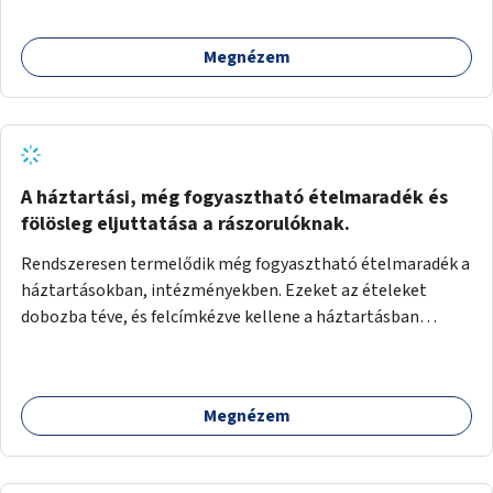
Megnézem
A háztartási, még fogyasztható ételmaradék és
fölösleg eljuttatása a rászorulóknak.
Rendszeresen termelődik még fogyasztható ételmaradék a
háztartásokban, intézményekben. Ezeket az ételeket
dobozba téve, és felcímkézve kellene a háztartásban
élőknek, vagy konyhai dolgozónak betenni egy erre a célra
készített szekrénybe. A címkén az étel neve szerepelne, és a
kihelyezés pontos ideje. (A szekrények belső elrendezését,
Megnézem
rekeszeit, beosztását nem tudom, hogy itt kell-e leírni.)
Önkormányzati tulajdonban lévő köztéren kell elhelyezni.
Tehát ha pl marad valamilyen ételből, vagy túl sokat