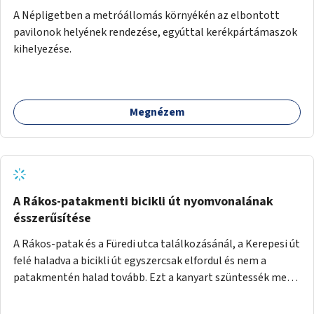
A Népligetben a metróállomás környékén az elbontott
pavilonok helyének rendezése, egyúttal kerékpártámaszok
kihelyezése.
Megnézem
A Rákos-patakmenti bicikli út nyomvonalának
ésszerűsítése
A Rákos-patak és a Füredi utca találkozásánál, a Kerepesi út
felé haladva a bicikli út egyszercsak elfordul és nem a
patakmentén halad tovább. Ezt a kanyart szüntessék meg
és a bicikli út a patakmentén haladjon tovább.