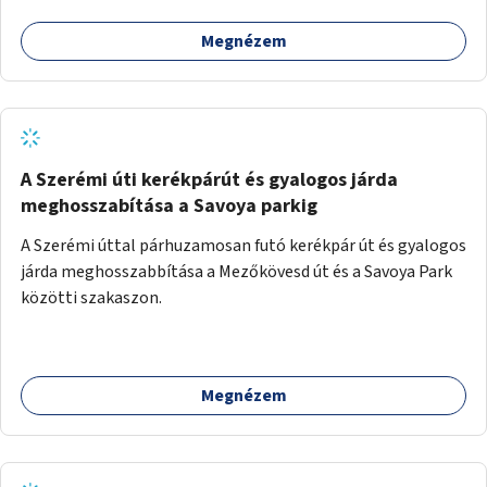
Megnézem
A Szerémi úti kerékpárút és gyalogos járda
meghosszabítása a Savoya parkig
A Szerémi úttal párhuzamosan futó kerékpár út és gyalogos
járda meghosszabbítása a Mezőkövesd út és a Savoya Park
közötti szakaszon.
Megnézem