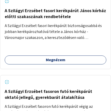
A Szilágyi Erzsébet fasori kerékpárút János kórház
előtti szakaszának rendbetétele
A Szilágyi Erzsébet fasori kerékpárút biztonságosabbá és
jobban kerékpározhatóvá tétele a János kórház -
Városmajor szakaszon, a kereszteződésen való
átvezetésnél kb a Majorkáig, az útpálya javításával, a
kerékpárút egyértelműbb felfestésével, a gyalogos
forgalomtól való jobb elkülönítésével, esetleg ésszerűbb
Megnézem
útvonal kijelölésével.
A Szilágyi Erzsébet fasoron futó kerékpárút
oktató jellegű, gyerekbarát átalakítása
A Szilágyi Erzsébet fasoron futó kerékpárút végig az