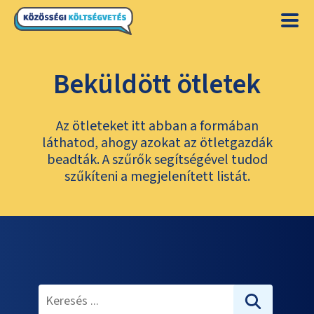
Beküldött ötletek
Az ötleteket itt abban a formában
láthatod, ahogy azokat az ötletgazdák
beadták. A szűrők segítségével tudod
szűkíteni a megjelenített listát.