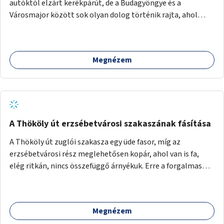
autóktól elzárt kerékpárút, de a Budagyöngye és a
Városmajor között sok olyan dolog történik rajta, ahol
nagyon kell figyelni (villamos keresztezi, 4 sávos autóúton
halad át, lámpa nélküli kereszteződések vannak rajta). Az
ötletem az, hogy ezt a szakaszt egy oktató jellegű,
Megnézem
bemutató kerékpárúttá varázsoljuk, ahol a gyerekek a valós
forgalomban megtehetik első útjaikat (szülői
felügyelettel). Ez egy nagyon forgalmas szakasz és nagyon
sok gyerekkel közlekedő szülőt látni nap, mint, nap, sok az
iskola, óvoda a környéken. Dupla kitáblázásokkal,
fényvisszaverős táblákkal, az aszfalt erősebb színre
A Thököly út erzsébetvárosi szakaszának fásítása
festésével és egyéb oktató táblákkal valósítanám meg az
A Thököly út zuglói szakasza egy üde fasor, míg az
ötletet.
erzsébetvárosi rész meglehetősen kopár, ahol van is fa,
elég ritkán, nincs összefüggő árnyékuk. Erre a forgalmas
erzsébetvárosi útszakaszra a meglévő fasor sűrítésére,
illetve ahol a közművek engedik, új fák ültetésére lenne
szükség.
Megnézem