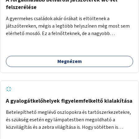
felszerélése
A gyermekes családok akár órákat is eltöltenek a
játszótereken, mégis a legtöbb helyszínen még most sem
elérhető mosdó. Ez a felnőtteknek, de a nagyobb
gyerekeknek is kellemetlen, a mobil wc is megoldás lenne,
vagy olyan, ami fizetős, de fogadjon el bankkártyàt is!
Megnézem
A gyalogátkelőhelyek figyelemfelkeltő kialakítása
Betelepíthető meglévő oszlopokra és tartószerkezetekre,
és szükség esetén egy lámpatestben megoldható a
közvilágítás és a zebra világítása is. Hogy sötétben is
látható legyen zebrák.