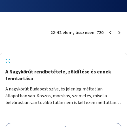
22
-
42
elem
, összesen:
720
A Nagykörút rendbetétele, zöldítése és ennek
fenntartása
A nagykörút Budapest szíve, és jelenleg méltatlan
állapotban van. Koszos, mocskos, szemetes, mivel a
belvárosban van tovább talán nem is kell ezen méltatlan,
igénytelen állapotot bemutatni. Ezen áldatlan helyzetet
szükséges felszámolni, a közterület állandó és rendszeres
tisztán tartásával, és nagy szükség lenne megfelelő