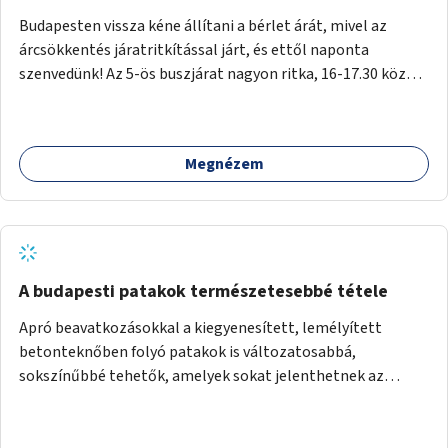
Budapesten vissza kéne állítani a bérlet árát, mivel az
árcsökkentés járatritkítással járt, és ettől naponta
szenvedünk! Az 5-ös buszjárat nagyon ritka, 16-17.30 között
annyira zsúfolt MINDEN NAP, hogy leszállni, felszállni
nehéz, egy szardíniásdoboz, mindenki szenved. 17 megállót
kell utaznunk, gyerekkel együtt minden nap. Sokkal többet
Megnézem
érnénk vele, ha növelnék a bérlet árát és gyakorítanák a
járatokat. 9500 vagy 8950 Ft teljesen mindegy egy család
költségvetésében, a közlekedésben viszont sokkal jobban
megéreznénk.
A budapesti patakok természetesebbé tétele
Apró beavatkozásokkal a kiegyenesített, lemélyített
betonteknőben folyó patakok is változatosabbá,
sokszínűbbé tehetők, amelyek sokat jelenthetnek az
élővilág, az azon keresztül nekünk, emberek számára is. Bár
mindenféle árvízvédelmi szabályozás, "költséghatékony"
karbantartás a legegyenesebb, legszabályosabbbnak tűnő