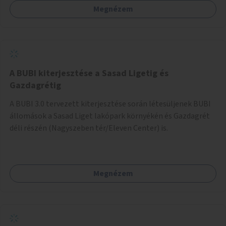
Megnézem
barátságosabbá és zöldebbé lehetne tenni a megállókat.
A BUBI kiterjesztése a Sasad Ligetig és
Gazdagrétig
A BUBI 3.0 tervezett kiterjesztése során létesüljenek BUBI
állomások a Sasad Liget lakópark környékén és Gazdagrét
déli részén (Nagyszeben tér/Eleven Center) is.
Megnézem