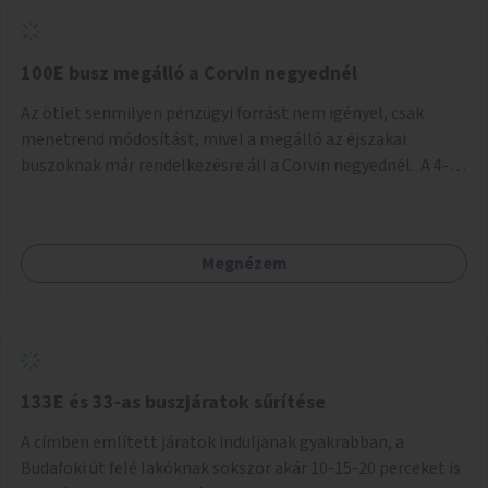
tud állni a megállóba. A környéken a tömegközlekedés
csúcsidőben már most is fullos, a Bosnyák téri beruházások
befejeztével hatványozódni fog az utazási igény.
100E busz megálló a Corvin negyednél
Az ötlet senmilyen pénzügyi forrást nem igényel, csak
menetrend módosítást, mivel a megálló az éjszakai
buszoknak már rendelkezésre áll a Corvin negyednél. A 4-es
és 6-os villamos vonalához közel élőknek a repülőtérre
kijutást, illetve onnan hazajutást nagyban megkönnyítené,
ha a 100E reptéri busz a Corvin negyed metrómegállónál is
Megnézem
megállna - főleg éjjel, amikor a metró nem jár, és a 200E
busz is sokkal ritkábban. Az utazási időt a belvárosban
100E-re fel-/leszállóknak ez az egyetlen plusz megálló
nem hosszabbítaná meg sokkal, a 4-6 vonalán lakóknak
viszont a Kálvin tér-Corvin negyed utat megspórolva 10-15
perccel rövidítheti az utazási idejét.
133E és 33-as buszjáratok sűrítése
A címben említett járatok induljanak gyakrabban, a
Budafoki út felé lakóknak sokszor akár 10-15-20 perceket is