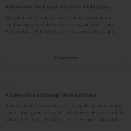
A Bőröndös utcai nagy játszótér kivilágítása
Megfelelő világítás kiépítése. A Káposztásmegyeren
található játszóterek közül szinte egyedüliként csak a
Bőröndös utca Külső-Szilágyi út felöli végén lévő nagy
játszótér nem rendelkezik közvilágítással, ami miatt a őszi
és téli hónapokban nem lehet ide járni a gyerekekkel.
Megnézem
A Garay utca közösségi térré alakítása
A Garay utca a főváros építészetileg egyik legszebb, mégis
szürke utcája, ahol az aszfalt, a beton és a parkolók uralják
a közterületet. Az utca Garay tér és Hernád utca közötti
szakasza tökéletes tere lehetne egy zöld és közösségbarát