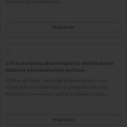
kell várni egy csatlakozásra.
Megnézem
178-as autóbusz járat körjárattá alakításával a
tabániak közlekedésének javítása.
A 178-as autóbusz - lakossági kérések ellenére - nem
közlekedik az Erzsébet hídon át a Kossuth Lajos utca,
Rákóczi út nyomvonalon, ezáltal a Tabánban lakók
belvárosba jutásának minősége jelentősen romlott a
változtatás óta! Nem tudnak továbbá a Tabániak közvetlen
járattal feljutni a Naphegyre, ahol iskola és óvoda is van a
Megnézem
körzetben élők számára. Megoldás lenne, ha a 178-as