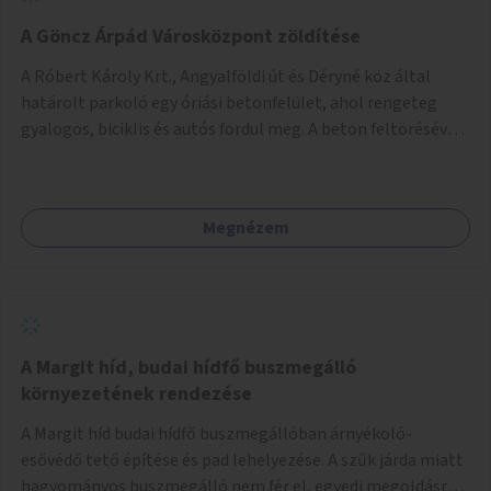
A Göncz Árpád Városközpont zöldítése
A Róbert Károly Krt., Angyalföldi út és Déryné köz által
határolt parkoló egy óriási betonfelület, ahol rengeteg
gyalogos, biciklis és autós fordul meg. A beton feltörésével,
virágágyások létesítésével, fák ültetésével a terület
kellemesebbé, élhetőbbá varázsolható. Az Angyalföldi út
menti járda és a parkoló közé kellene egy zöld sáv,
Megnézem
virágágyásokkal a meglévő fák alá, a lakóépület felőli két
autósáv közé fákat lehetne ültetni, illetve a parkoló és a
járda / bicikliút közé is jók lennének fák.
A Margit híd, budai hídfő buszmegálló
környezetének rendezése
A Margit híd budai hídfő buszmegállóban árnyékoló-
esővédő tető építése és pad lehelyezése. A szűk járda miatt
hagyományos buszmegálló nem fér el, egyedi megoldásra