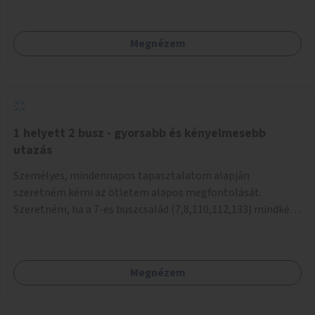
mivel nem üzletszerű a tevékenység.) Közösségi téren a
piacokkal nem konkurál.
Megnézem
1 helyett 2 busz - gyorsabb és kényelmesebb
utazás
Személyes, mindennapos tapasztalatom alapján
szeretném kérni az ötletem alapos megfontolását.
Szeretném, ha a 7-es buszcsalád (7,8,110,112,133) mindkét
irányban a Tisza István tér nevű megállóit aránylag kis
beavatkozással átalakítanák úgy, hogy egyszerre kettő
busz is be tudjon állni az öbölbe. Jelenleg biztonságosan
Megnézem
csak egy jármű tud beállni és kinyitni az ajtókat. A szorosan
mögötte haladó biztonsági okokból nem nyit ajtót, csak ha
az első már elhagyja a megállót és ő szabályosan be nem