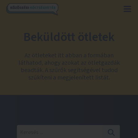
Beküldött ötletek
Az ötleteket itt abban a formában
láthatod, ahogy azokat az ötletgazdák
beadták. A szűrők segítségével tudod
szűkíteni a megjelenített listát.