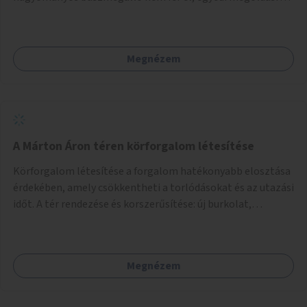
lenne szükség.
Megnézem
A Márton Áron téren körforgalom létesítése
Körforgalom létesítése a forgalom hatékonyabb elosztása
érdekében, amely csökkentheti a torlódásokat és az utazási
időt. A tér rendezése és korszerűsítése: új burkolat,
zöldfelületek, modern közösségi tér kialakítása, hogy a
hely valódi köztérré váljon, ahol az emberek szívesen
időznek.
Megnézem