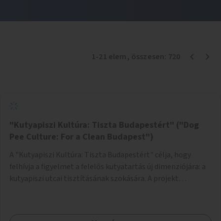
1
-
21
elem
, összesen:
720
"Kutyapiszi Kultúra: Tiszta Budapestért" ("Dog
Pee Culture: For a Clean Budapest")
A "Kutyapiszi Kultúra: Tiszta Budapestért" célja, hogy
felhívja a figyelmet a felelős kutyatartás új dimenziójára: a
kutyapiszi utcai tisztításának szokására. A projekt
keretében szeretnénk edukálni a kutyatulajdonosokat,
hogy séta közben, amikor kedvencük a járdára vizel, egy
palack vízzel öblítsék le azt, ezzel hozzájárulva a tiszta,