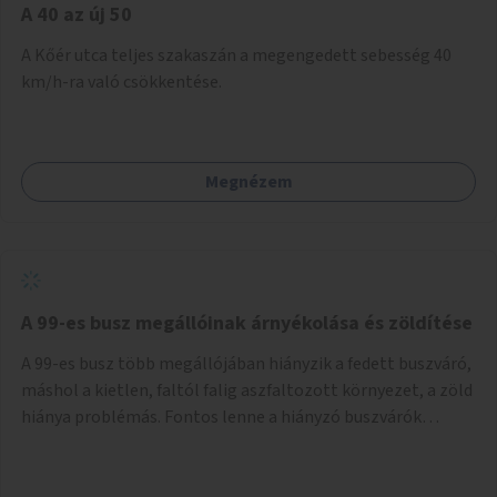
A 40 az új 50
A Kőér utca teljes szakaszán a megengedett sebesség 40
km/h-ra való csökkentése.
Megnézem
A 99-es busz megállóinak árnyékolása és zöldítése
A 99-es busz több megállójában hiányzik a fedett buszváró,
máshol a kietlen, faltól falig aszfaltozott környezet, a zöld
hiánya problémás. Fontos lenne a hiányzó buszvárók
pótlása és az árnyékolás megoldása. Mindezt a zöldítéssel
is össze lehetne kötni: ahol megoldható, ott az utasváróra
vagy akár önálló rácsozatra futtatott növényekkel