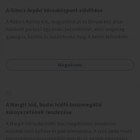
A Göncz Árpád Városközpont zöldítése
A Róbert Károly Krt., Angyalföldi út és Déryné köz által
határolt parkoló egy óriási betonfelület, ahol rengeteg
gyalogos, biciklis és autós fordul meg. A beton feltörésével,
virágágyások létesítésével, fák ültetésével a terület
kellemesebbé, élhetőbbá varázsolható. Az Angyalföldi út
menti járda és a parkoló közé kellene egy zöld sáv,
Megnézem
virágágyásokkal a meglévő fák alá, a lakóépület felőli két
autósáv közé fákat lehetne ültetni, illetve a parkoló és a
járda / bicikliút közé is jók lennének fák.
A Margit híd, budai hídfő buszmegálló
környezetének rendezése
A Margit híd budai hídfő buszmegállóban árnyékoló-
esővédő tető építése és pad lehelyezése. A szűk járda miatt
hagyományos buszmegálló nem fér el, egyedi megoldásra