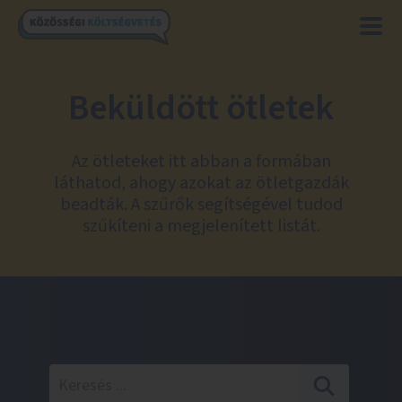
Beküldött ötletek
Az ötleteket itt abban a formában
láthatod, ahogy azokat az ötletgazdák
beadták. A szűrők segítségével tudod
szűkíteni a megjelenített listát.