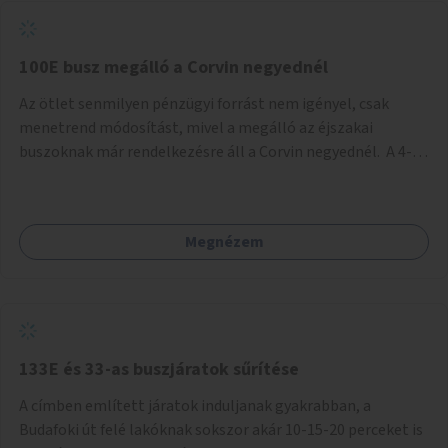
tud állni a megállóba. A környéken a tömegközlekedés
csúcsidőben már most is fullos, a Bosnyák téri beruházások
befejeztével hatványozódni fog az utazási igény.
100E busz megálló a Corvin negyednél
Az ötlet senmilyen pénzügyi forrást nem igényel, csak
menetrend módosítást, mivel a megálló az éjszakai
buszoknak már rendelkezésre áll a Corvin negyednél. A 4-es
és 6-os villamos vonalához közel élőknek a repülőtérre
kijutást, illetve onnan hazajutást nagyban megkönnyítené,
ha a 100E reptéri busz a Corvin negyed metrómegállónál is
Megnézem
megállna - főleg éjjel, amikor a metró nem jár, és a 200E
busz is sokkal ritkábban. Az utazási időt a belvárosban
100E-re fel-/leszállóknak ez az egyetlen plusz megálló
nem hosszabbítaná meg sokkal, a 4-6 vonalán lakóknak
viszont a Kálvin tér-Corvin negyed utat megspórolva 10-15
perccel rövidítheti az utazási idejét.
133E és 33-as buszjáratok sűrítése
A címben említett járatok induljanak gyakrabban, a
Budafoki út felé lakóknak sokszor akár 10-15-20 perceket is