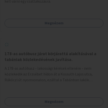
kell várni egy csatlakozásra.
Megnézem
178-as autóbusz járat körjárattá alakításával a
tabániak közlekedésének javítása.
A 178-as autóbusz - lakossági kérések ellenére - nem
közlekedik az Erzsébet hídon át a Kossuth Lajos utca,
Rákóczi út nyomvonalon, ezáltal a Tabánban lakók
belvárosba jutásának minősége jelentősen romlott a
változtatás óta! Nem tudnak továbbá a Tabániak közvetlen
járattal feljutni a Naphegyre, ahol iskola és óvoda is van a
Megnézem
körzetben élők számára. Megoldás lenne, ha a 178-as