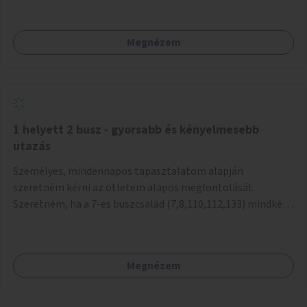
mivel nem üzletszerű a tevékenység.) Közösségi téren a
piacokkal nem konkurál.
Megnézem
1 helyett 2 busz - gyorsabb és kényelmesebb
utazás
Személyes, mindennapos tapasztalatom alapján
szeretném kérni az ötletem alapos megfontolását.
Szeretném, ha a 7-es buszcsalád (7,8,110,112,133) mindkét
irányban a Tisza István tér nevű megállóit aránylag kis
beavatkozással átalakítanák úgy, hogy egyszerre kettő
busz is be tudjon állni az öbölbe. Jelenleg biztonságosan
Megnézem
csak egy jármű tud beállni és kinyitni az ajtókat. A szorosan
mögötte haladó biztonsági okokból nem nyit ajtót, csak ha
az első már elhagyja a megállót és ő szabályosan be nem