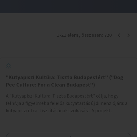
1
-
21
elem
, összesen:
720
"Kutyapiszi Kultúra: Tiszta Budapestért" ("Dog
Pee Culture: For a Clean Budapest")
A "Kutyapiszi Kultúra: Tiszta Budapestért" célja, hogy
felhívja a figyelmet a felelős kutyatartás új dimenziójára: a
kutyapiszi utcai tisztításának szokására. A projekt
keretében szeretnénk edukálni a kutyatulajdonosokat,
hogy séta közben, amikor kedvencük a járdára vizel, egy
palack vízzel öblítsék le azt, ezzel hozzájárulva a tiszta,