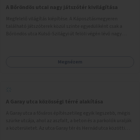
A Bőröndös utcai nagy játszótér kivilágítása
Megfelelő világítás kiépítése. A Káposztásmegyeren
található játszóterek közül szinte egyedüliként csak a
Bőröndös utca Külső-Szilágyi út felöli végén lévő nagy
játszótér nem rendelkezik közvilágítással, ami miatt a őszi
és téli hónapokban nem lehet ide járni a gyerekekkel.
Megnézem
A Garay utca közösségi térré alakítása
A Garay utca a főváros építészetileg egyik legszebb, mégis
szürke utcája, ahol az aszfalt, a beton és a parkolók uralják
a közterületet. Az utca Garay tér és Hernád utca közötti
szakasza tökéletes tere lehetne egy zöld és közösségbarát