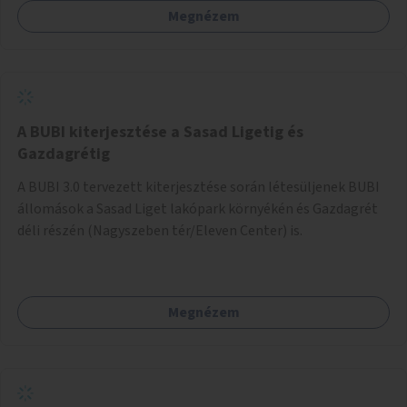
Megnézem
barátságosabbá és zöldebbé lehetne tenni a megállókat.
A BUBI kiterjesztése a Sasad Ligetig és
Gazdagrétig
A BUBI 3.0 tervezett kiterjesztése során létesüljenek BUBI
állomások a Sasad Liget lakópark környékén és Gazdagrét
déli részén (Nagyszeben tér/Eleven Center) is.
Megnézem