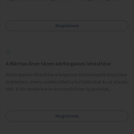
lenne szükség.
Megnézem
A Márton Áron téren körforgalom létesítése
Körforgalom létesítése a forgalom hatékonyabb elosztása
érdekében, amely csökkentheti a torlódásokat és az utazási
időt. A tér rendezése és korszerűsítése: új burkolat,
zöldfelületek, modern közösségi tér kialakítása, hogy a
hely valódi köztérré váljon, ahol az emberek szívesen
időznek.
Megnézem