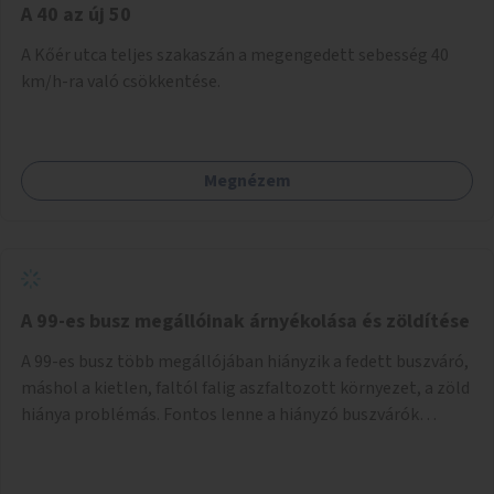
A 40 az új 50
A Kőér utca teljes szakaszán a megengedett sebesség 40
km/h-ra való csökkentése.
Megnézem
A 99-es busz megállóinak árnyékolása és zöldítése
A 99-es busz több megállójában hiányzik a fedett buszváró,
máshol a kietlen, faltól falig aszfaltozott környezet, a zöld
hiánya problémás. Fontos lenne a hiányzó buszvárók
pótlása és az árnyékolás megoldása. Mindezt a zöldítéssel
is össze lehetne kötni: ahol megoldható, ott az utasváróra
vagy akár önálló rácsozatra futtatott növényekkel