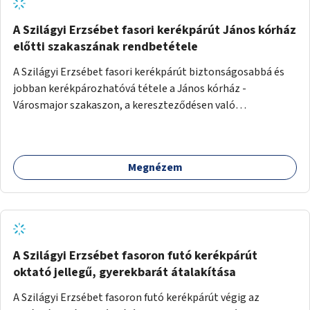
A Szilágyi Erzsébet fasori kerékpárút János kórház
előtti szakaszának rendbetétele
A Szilágyi Erzsébet fasori kerékpárút biztonságosabbá és
jobban kerékpározhatóvá tétele a János kórház -
Városmajor szakaszon, a kereszteződésen való
átvezetésnél kb a Majorkáig, az útpálya javításával, a
kerékpárút egyértelműbb felfestésével, a gyalogos
forgalomtól való jobb elkülönítésével, esetleg ésszerűbb
Megnézem
útvonal kijelölésével.
A Szilágyi Erzsébet fasoron futó kerékpárút
oktató jellegű, gyerekbarát átalakítása
A Szilágyi Erzsébet fasoron futó kerékpárút végig az