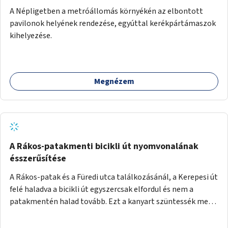
A Népligetben a metróállomás környékén az elbontott
pavilonok helyének rendezése, egyúttal kerékpártámaszok
kihelyezése.
Megnézem
A Rákos-patakmenti bicikli út nyomvonalának
ésszerűsítése
A Rákos-patak és a Füredi utca találkozásánál, a Kerepesi út
felé haladva a bicikli út egyszercsak elfordul és nem a
patakmentén halad tovább. Ezt a kanyart szüntessék meg
és a bicikli út a patakmentén haladjon tovább.