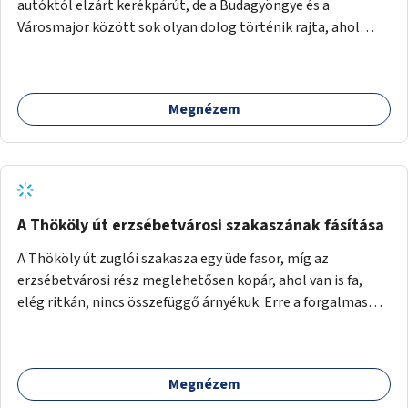
autóktól elzárt kerékpárút, de a Budagyöngye és a
Városmajor között sok olyan dolog történik rajta, ahol
nagyon kell figyelni (villamos keresztezi, 4 sávos autóúton
halad át, lámpa nélküli kereszteződések vannak rajta). Az
ötletem az, hogy ezt a szakaszt egy oktató jellegű,
Megnézem
bemutató kerékpárúttá varázsoljuk, ahol a gyerekek a valós
forgalomban megtehetik első útjaikat (szülői
felügyelettel). Ez egy nagyon forgalmas szakasz és nagyon
sok gyerekkel közlekedő szülőt látni nap, mint, nap, sok az
iskola, óvoda a környéken. Dupla kitáblázásokkal,
fényvisszaverős táblákkal, az aszfalt erősebb színre
A Thököly út erzsébetvárosi szakaszának fásítása
festésével és egyéb oktató táblákkal valósítanám meg az
A Thököly út zuglói szakasza egy üde fasor, míg az
ötletet.
erzsébetvárosi rész meglehetősen kopár, ahol van is fa,
elég ritkán, nincs összefüggő árnyékuk. Erre a forgalmas
erzsébetvárosi útszakaszra a meglévő fasor sűrítésére,
illetve ahol a közművek engedik, új fák ültetésére lenne
szükség.
Megnézem