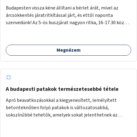
Budapesten vissza kéne állítani a bérlet árát, mivel az
árcsökkentés járatritkítással járt, és ettől naponta
szenvedünk! Az 5-ös buszjárat nagyon ritka, 16-17.30 között
annyira zsúfolt MINDEN NAP, hogy leszállni, felszállni
nehéz, egy szardíniásdoboz, mindenki szenved. 17 megállót
kell utaznunk, gyerekkel együtt minden nap. Sokkal többet
Megnézem
érnénk vele, ha növelnék a bérlet árát és gyakorítanák a
járatokat. 9500 vagy 8950 Ft teljesen mindegy egy család
költségvetésében, a közlekedésben viszont sokkal jobban
megéreznénk.
A budapesti patakok természetesebbé tétele
Apró beavatkozásokkal a kiegyenesített, lemélyített
betonteknőben folyó patakok is változatosabbá,
sokszínűbbé tehetők, amelyek sokat jelenthetnek az
élővilág, az azon keresztül nekünk, emberek számára is. Bár
mindenféle árvízvédelmi szabályozás, "költséghatékony"
karbantartás a legegyenesebb, legszabályosabbbnak tűnő