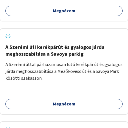
Megnézem
A Szerémi úti kerékpárút és gyalogos járda
meghosszabítása a Savoya parkig
A Szerémi úttal párhuzamosan futó kerékpár út és gyalogos
járda meghosszabbítása a Mezőkövesd út és a Savoya Park
közötti szakaszon.
Megnézem