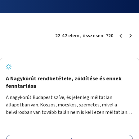
22
-
42
elem
, összesen:
720
A Nagykörút rendbetétele, zöldítése és ennek
fenntartása
A nagykörút Budapest szíve, és jelenleg méltatlan
állapotban van. Koszos, mocskos, szemetes, mivel a
belvárosban van tovább talán nem is kell ezen méltatlan,
igénytelen állapotot bemutatni. Ezen áldatlan helyzetet
szükséges felszámolni, a közterület állandó és rendszeres
tisztán tartásával, és nagy szükség lenne megfelelő