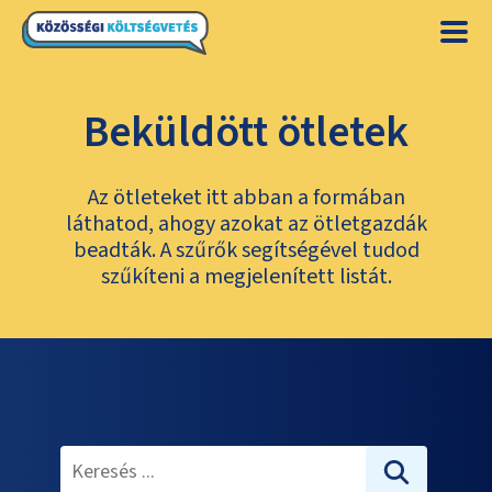
Beküldött ötletek
Az ötleteket itt abban a formában
láthatod, ahogy azokat az ötletgazdák
beadták. A szűrők segítségével tudod
szűkíteni a megjelenített listát.