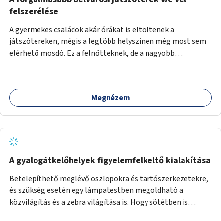
felszerélése
A gyermekes családok akár órákat is eltöltenek a
játszótereken, mégis a legtöbb helyszínen még most sem
elérhető mosdó. Ez a felnőtteknek, de a nagyobb
gyerekeknek is kellemetlen, a mobil wc is megoldás lenne,
vagy olyan, ami fizetős, de fogadjon el bankkártyàt is!
Megnézem
A gyalogátkelőhelyek figyelemfelkeltő kialakítása
Betelepíthető meglévő oszlopokra és tartószerkezetekre,
és szükség esetén egy lámpatestben megoldható a
közvilágítás és a zebra világítása is. Hogy sötétben is
látható legyen zebrák.