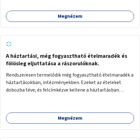
Megnézem
A háztartási, még fogyasztható ételmaradék és
fölösleg eljuttatása a rászorulóknak.
Rendszeresen termelődik még fogyasztható ételmaradék a
háztartásokban, intézményekben. Ezeket az ételeket
dobozba téve, és felcímkézve kellene a háztartásban
élőknek, vagy konyhai dolgozónak betenni egy erre a célra
készített szekrénybe. A címkén az étel neve szerepelne, és a
kihelyezés pontos ideje. (A szekrények belső elrendezését,
Megnézem
rekeszeit, beosztását nem tudom, hogy itt kell-e leírni.)
Önkormányzati tulajdonban lévő köztéren kell elhelyezni.
Tehát ha pl marad valamilyen ételből, vagy túl sokat