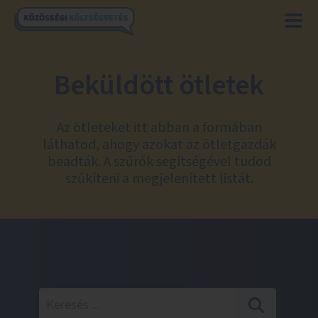
Beküldött ötletek
Az ötleteket itt abban a formában
láthatod, ahogy azokat az ötletgazdák
beadták. A szűrők segítségével tudod
szűkíteni a megjelenített listát.