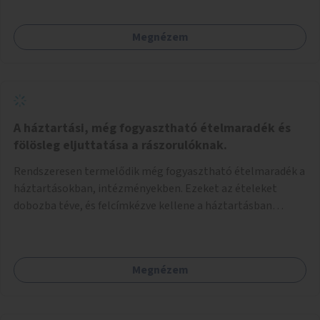
Megnézem
A háztartási, még fogyasztható ételmaradék és
fölösleg eljuttatása a rászorulóknak.
Rendszeresen termelődik még fogyasztható ételmaradék a
háztartásokban, intézményekben. Ezeket az ételeket
dobozba téve, és felcímkézve kellene a háztartásban
élőknek, vagy konyhai dolgozónak betenni egy erre a célra
készített szekrénybe. A címkén az étel neve szerepelne, és a
kihelyezés pontos ideje. (A szekrények belső elrendezését,
Megnézem
rekeszeit, beosztását nem tudom, hogy itt kell-e leírni.)
Önkormányzati tulajdonban lévő köztéren kell elhelyezni.
Tehát ha pl marad valamilyen ételből, vagy túl sokat