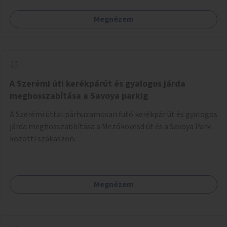
Megnézem
A Szerémi úti kerékpárút és gyalogos járda
meghosszabítása a Savoya parkig
A Szerémi úttal párhuzamosan futó kerékpár út és gyalogos
járda meghosszabbítása a Mezőkövesd út és a Savoya Park
közötti szakaszon.
Megnézem