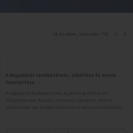
22
-
42
elem
, összesen:
720
A Nagykörút rendbetétele, zöldítése és ennek
fenntartása
A nagykörút Budapest szíve, és jelenleg méltatlan
állapotban van. Koszos, mocskos, szemetes, mivel a
belvárosban van tovább talán nem is kell ezen méltatlan,
igénytelen állapotot bemutatni. Ezen áldatlan helyzetet
szükséges felszámolni, a közterület állandó és rendszeres
tisztán tartásával, és nagy szükség lenne megfelelő