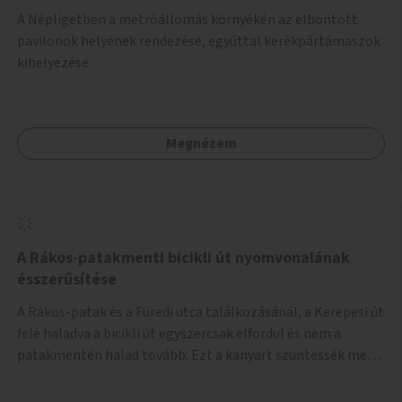
A Népligetben a metróállomás környékén az elbontott
pavilonok helyének rendezése, egyúttal kerékpártámaszok
kihelyezése.
Megnézem
A Rákos-patakmenti bicikli út nyomvonalának
ésszerűsítése
A Rákos-patak és a Füredi utca találkozásánál, a Kerepesi út
felé haladva a bicikli út egyszercsak elfordul és nem a
patakmentén halad tovább. Ezt a kanyart szüntessék meg
és a bicikli út a patakmentén haladjon tovább.