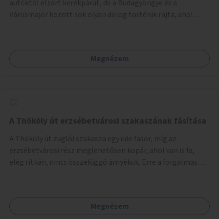
autóktól elzárt kerékpárút, de a Budagyöngye és a
Városmajor között sok olyan dolog történik rajta, ahol
nagyon kell figyelni (villamos keresztezi, 4 sávos autóúton
halad át, lámpa nélküli kereszteződések vannak rajta). Az
ötletem az, hogy ezt a szakaszt egy oktató jellegű,
Megnézem
bemutató kerékpárúttá varázsoljuk, ahol a gyerekek a valós
forgalomban megtehetik első útjaikat (szülői
felügyelettel). Ez egy nagyon forgalmas szakasz és nagyon
sok gyerekkel közlekedő szülőt látni nap, mint, nap, sok az
iskola, óvoda a környéken. Dupla kitáblázásokkal,
fényvisszaverős táblákkal, az aszfalt erősebb színre
A Thököly út erzsébetvárosi szakaszának fásítása
festésével és egyéb oktató táblákkal valósítanám meg az
A Thököly út zuglói szakasza egy üde fasor, míg az
ötletet.
erzsébetvárosi rész meglehetősen kopár, ahol van is fa,
elég ritkán, nincs összefüggő árnyékuk. Erre a forgalmas
erzsébetvárosi útszakaszra a meglévő fasor sűrítésére,
illetve ahol a közművek engedik, új fák ültetésére lenne
szükség.
Megnézem