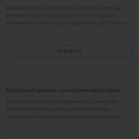
Budapesten vissza kéne állítani a bérlet árát, mivel az
árcsökkentés járatritkítással járt, és ettől naponta
szenvedünk! Az 5-ös buszjárat nagyon ritka, 16-17.30 között
annyira zsúfolt MINDEN NAP, hogy leszállni, felszállni
nehéz, egy szardíniásdoboz, mindenki szenved. 17 megállót
kell utaznunk, gyerekkel együtt minden nap. Sokkal többet
Megnézem
érnénk vele, ha növelnék a bérlet árát és gyakorítanák a
járatokat. 9500 vagy 8950 Ft teljesen mindegy egy család
költségvetésében, a közlekedésben viszont sokkal jobban
megéreznénk.
A budapesti patakok természetesebbé tétele
Apró beavatkozásokkal a kiegyenesített, lemélyített
betonteknőben folyó patakok is változatosabbá,
sokszínűbbé tehetők, amelyek sokat jelenthetnek az
élővilág, az azon keresztül nekünk, emberek számára is. Bár
mindenféle árvízvédelmi szabályozás, "költséghatékony"
karbantartás a legegyenesebb, legszabályosabbbnak tűnő