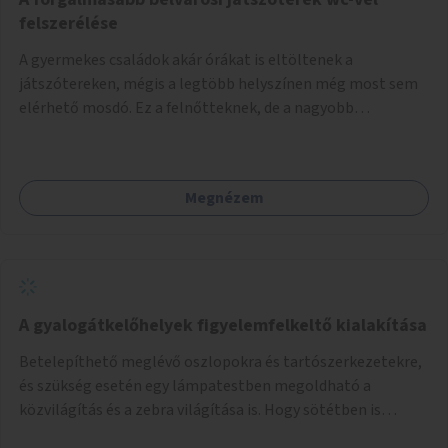
felszerélése
A gyermekes családok akár órákat is eltöltenek a
játszótereken, mégis a legtöbb helyszínen még most sem
elérhető mosdó. Ez a felnőtteknek, de a nagyobb
gyerekeknek is kellemetlen, a mobil wc is megoldás lenne,
vagy olyan, ami fizetős, de fogadjon el bankkártyàt is!
Megnézem
A gyalogátkelőhelyek figyelemfelkeltő kialakítása
Betelepíthető meglévő oszlopokra és tartószerkezetekre,
és szükség esetén egy lámpatestben megoldható a
közvilágítás és a zebra világítása is. Hogy sötétben is
látható legyen zebrák.