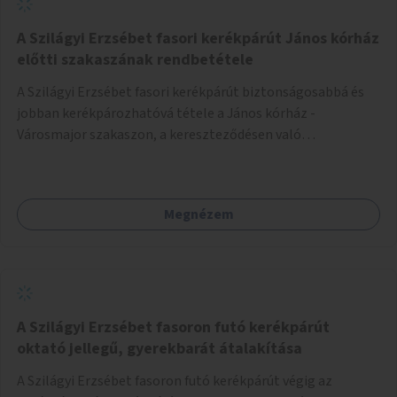
A Szilágyi Erzsébet fasori kerékpárút János kórház
előtti szakaszának rendbetétele
A Szilágyi Erzsébet fasori kerékpárút biztonságosabbá és
jobban kerékpározhatóvá tétele a János kórház -
Városmajor szakaszon, a kereszteződésen való
átvezetésnél kb a Majorkáig, az útpálya javításával, a
kerékpárút egyértelműbb felfestésével, a gyalogos
forgalomtól való jobb elkülönítésével, esetleg ésszerűbb
Megnézem
útvonal kijelölésével.
A Szilágyi Erzsébet fasoron futó kerékpárút
oktató jellegű, gyerekbarát átalakítása
A Szilágyi Erzsébet fasoron futó kerékpárút végig az