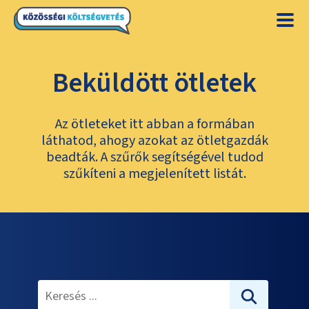
Beküldött ötletek
Az ötleteket itt abban a formában
láthatod, ahogy azokat az ötletgazdák
beadták. A szűrők segítségével tudod
szűkíteni a megjelenített listát.