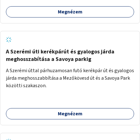
Megnézem
A Szerémi úti kerékpárút és gyalogos járda
meghosszabítása a Savoya parkig
A Szerémi úttal párhuzamosan futó kerékpár út és gyalogos
járda meghosszabbítása a Mezőkövesd út és a Savoya Park
közötti szakaszon.
Megnézem