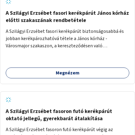
A Szilágyi Erzsébet fasori kerékpárút János kórház
előtti szakaszának rendbetétele
A Szilágyi Erzsébet fasori kerékpárút biztonságosabbá és
jobban kerékpározhatóvá tétele a János kórház -
Városmajor szakaszon, a kereszteződésen való
átvezetésnél kb a Majorkáig, az útpálya javításával, a
kerékpárút egyértelműbb felfestésével, a gyalogos
forgalomtól való jobb elkülönítésével, esetleg ésszerűbb
Megnézem
útvonal kijelölésével.
A Szilágyi Erzsébet fasoron futó kerékpárút
oktató jellegű, gyerekbarát átalakítása
A Szilágyi Erzsébet fasoron futó kerékpárút végig az