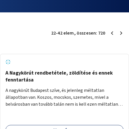
22
-
42
elem
, összesen:
720
A Nagykörút rendbetétele, zöldítése és ennek
fenntartása
A nagykörút Budapest szíve, és jelenleg méltatlan
állapotban van. Koszos, mocskos, szemetes, mivel a
belvárosban van tovább talán nem is kell ezen méltatlan,
igénytelen állapotot bemutatni. Ezen áldatlan helyzetet
szükséges felszámolni, a közterület állandó és rendszeres
tisztán tartásával, és nagy szükség lenne megfelelő