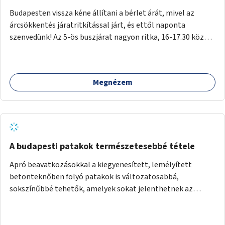
Budapesten vissza kéne állítani a bérlet árát, mivel az
árcsökkentés járatritkítással járt, és ettől naponta
szenvedünk! Az 5-ös buszjárat nagyon ritka, 16-17.30 között
annyira zsúfolt MINDEN NAP, hogy leszállni, felszállni
nehéz, egy szardíniásdoboz, mindenki szenved. 17 megállót
kell utaznunk, gyerekkel együtt minden nap. Sokkal többet
Megnézem
érnénk vele, ha növelnék a bérlet árát és gyakorítanák a
járatokat. 9500 vagy 8950 Ft teljesen mindegy egy család
költségvetésében, a közlekedésben viszont sokkal jobban
megéreznénk.
A budapesti patakok természetesebbé tétele
Apró beavatkozásokkal a kiegyenesített, lemélyített
betonteknőben folyó patakok is változatosabbá,
sokszínűbbé tehetők, amelyek sokat jelenthetnek az
élővilág, az azon keresztül nekünk, emberek számára is. Bár
mindenféle árvízvédelmi szabályozás, "költséghatékony"
karbantartás a legegyenesebb, legszabályosabbbnak tűnő