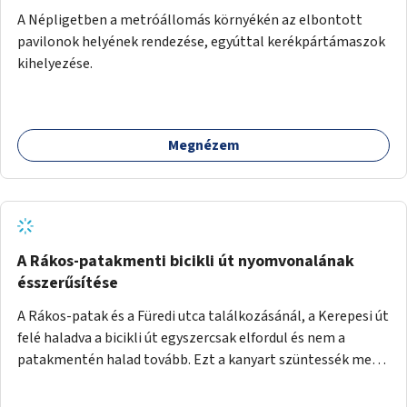
A Népligetben a metróállomás környékén az elbontott
pavilonok helyének rendezése, egyúttal kerékpártámaszok
kihelyezése.
Megnézem
A Rákos-patakmenti bicikli út nyomvonalának
ésszerűsítése
A Rákos-patak és a Füredi utca találkozásánál, a Kerepesi út
felé haladva a bicikli út egyszercsak elfordul és nem a
patakmentén halad tovább. Ezt a kanyart szüntessék meg
és a bicikli út a patakmentén haladjon tovább.