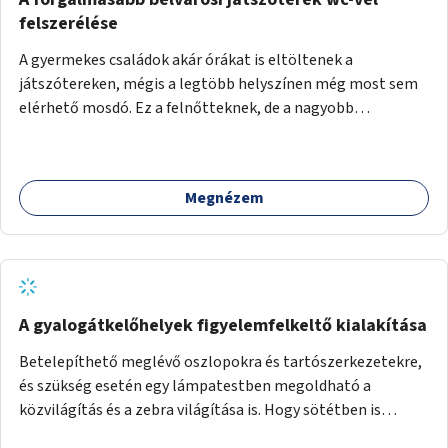
felszerélése
A gyermekes családok akár órákat is eltöltenek a
játszótereken, mégis a legtöbb helyszínen még most sem
elérhető mosdó. Ez a felnőtteknek, de a nagyobb
gyerekeknek is kellemetlen, a mobil wc is megoldás lenne,
vagy olyan, ami fizetős, de fogadjon el bankkártyàt is!
Megnézem
A gyalogátkelőhelyek figyelemfelkeltő kialakítása
Betelepíthető meglévő oszlopokra és tartószerkezetekre,
és szükség esetén egy lámpatestben megoldható a
közvilágítás és a zebra világítása is. Hogy sötétben is
látható legyen zebrák.