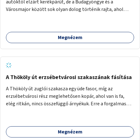
autóktól elzárt kerékpárút, de a Budagyöngye és a
Városmajor között sok olyan dolog történik rajta, ahol
nagyon kell figyelni (villamos keresztezi, 4 sávos autóúton
halad át, lámpa nélküli kereszteződések vannak rajta). Az
ötletem az, hogy ezt a szakaszt egy oktató jellegű,
Megnézem
bemutató kerékpárúttá varázsoljuk, ahol a gyerekek a valós
forgalomban megtehetik első útjaikat (szülői
felügyelettel). Ez egy nagyon forgalmas szakasz és nagyon
sok gyerekkel közlekedő szülőt látni nap, mint, nap, sok az
iskola, óvoda a környéken. Dupla kitáblázásokkal,
fényvisszaverős táblákkal, az aszfalt erősebb színre
A Thököly út erzsébetvárosi szakaszának fásítása
festésével és egyéb oktató táblákkal valósítanám meg az
A Thököly út zuglói szakasza egy üde fasor, míg az
ötletet.
erzsébetvárosi rész meglehetősen kopár, ahol van is fa,
elég ritkán, nincs összefüggő árnyékuk. Erre a forgalmas
erzsébetvárosi útszakaszra a meglévő fasor sűrítésére,
illetve ahol a közművek engedik, új fák ültetésére lenne
szükség.
Megnézem