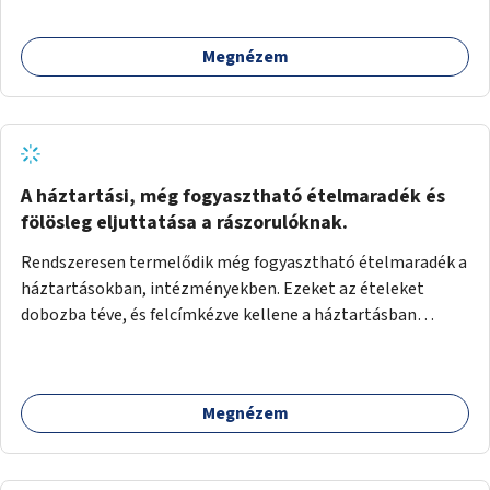
Megnézem
A háztartási, még fogyasztható ételmaradék és
fölösleg eljuttatása a rászorulóknak.
Rendszeresen termelődik még fogyasztható ételmaradék a
háztartásokban, intézményekben. Ezeket az ételeket
dobozba téve, és felcímkézve kellene a háztartásban
élőknek, vagy konyhai dolgozónak betenni egy erre a célra
készített szekrénybe. A címkén az étel neve szerepelne, és a
kihelyezés pontos ideje. (A szekrények belső elrendezését,
Megnézem
rekeszeit, beosztását nem tudom, hogy itt kell-e leírni.)
Önkormányzati tulajdonban lévő köztéren kell elhelyezni.
Tehát ha pl marad valamilyen ételből, vagy túl sokat