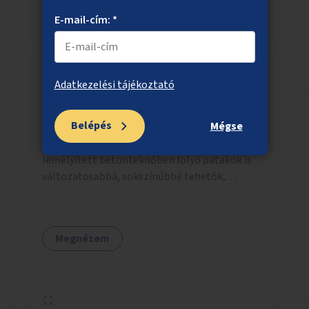
A főváros a Vérmező folytatása mellett
Megnézem
felkarolhatná a szinte egybefüggő, de
E-mail-cím: *
jelentősen kisebb Horváth-kert fejlesztését.
Ezzel le lehetne bonyolítani, hogy hasonló
padok, kukák, játszótérfejlesztések,
parkosítások valósulhassanak meg. A Vérmező
Adatkezelési tájékoztató
esetében a Szitakötő játszótér ráadásul kapott
A budapesti patakok természetesebbé
új burkolatot, így akár hasonló fejlesztések is
tétele
Belépés
Mégse
elindulhatnának a Horváth-kertben található
Apró beavatkozásokkal a kiegyenesített,
játszótéren. Az indoklásban még részletezem
lemélyített betonteknőben folyó patakok is
a további okokat, de azt gondolom, hogy ezt a
változatosabbá, sokszínűbbé tehetők,
megkezdett projektet nem szabad most már
amelyek sokat jelenthetnek az élővilág, az
abbahagyni. Vegye előre a főváros, hogy merre
azon keresztül nekünk, emberek számára is.
akadt el ez a folyamat, és cselekedjen a
Bár mindenféle árvízvédelmi szabályozás,
kérdésben!
Megnézem
"költséghatékony" karbantartás a
legegyenesebb, legszabályosabbbnak tűnő
fenntartás sokak szemében a rendezettség
hatását kelti, egy közel ökológiai sivatagokat
hoz létre és inkább a nem honos, odavaló