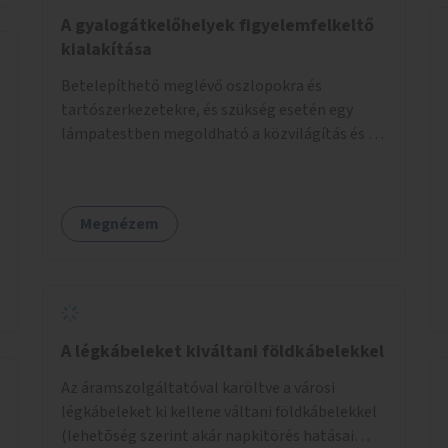
élőlényeknek kedvez. Apróbb
A gyalogátkelőhelyek figyelemfelkeltő
beavatkozásokkal, a szabályozások gondos
kialakítása
áttekintésével, ésszerű módosításával, azok
Betelepíthető meglévő oszlopokra és
betartása mellett változatosabbá tennénk a
tartószerkezetekre, és szükség esetén egy
budapesti patakok nagyvízi, ahol lehetőség van
lámpatestben megoldható a közvilágítás és a
rá, kisvízi medrét. A nagyvízi mederbe őshonos
zebra világítása is. Hogy sötétben is látható
fás és lágyszárú növényfajok
legyen zebrák.
visszatelepítésével változatossabbá tehetők a
rézsűk, mint élőhely. Emellett a kisvízi
Megnézem
mederben drága revitalizáció híján, apróbb
mesterséges és természetes beavatkozásokkal
érhető el, hogy változatosabb legyen a kisvízi
meder.
A légkábeleket kiváltani földkábelekkel
Az áramszolgáltatóval karöltve a városi
légkábeleket ki kellene váltani földkábelekkel
(lehetõség szerint akár napkitörés hatásai