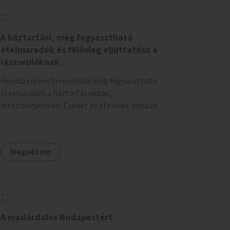
A háztartási, még fogyasztható
ételmaradék és fölösleg eljuttatása a
rászorulóknak.
Rendszeresen termelődik még fogyasztható
ételmaradék a háztartásokban,
intézményekben. Ezeket az ételeket dobozba
téve, és felcímkézve kellene a háztartásban
élőknek, vagy konyhai dolgozónak betenni egy
erre a célra készített szekrénybe. A címkén az
Megnézem
étel neve szerepelne, és a kihelyezés pontos
ideje. (A szekrények belső elrendezését,
rekeszeit, beosztását nem tudom, hogy itt
kell-e leírni.) Önkormányzati tulajdonban lévő
köztéren kell elhelyezni. Tehát ha pl marad
valamilyen ételből, vagy túl sokat vásároltak
A madárdalos Budapestért
valamiből, záráskor még maradt péksütemény,