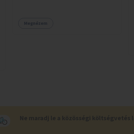
elleni árnyékolással is - a földkábelre sokkal
jobb árnyékolás tehető, hisz a légkábelnek az
árnyékoló rétegek súlyát is meg kell tartani),
Megnézem
így a felszínen nyugodtan nõhetnek a fák, nem
kellenek védõsávok. Indulásként Zuglóban a
Rákos-patak menti elektromos légkábelekkel
lehetne kezdeni.
Ne maradj le a közösségi költségvetés l