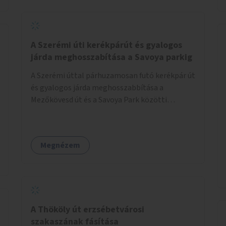
jelölt, és burkolati jellel elválasztott gyalog-
és kerékpárútra lenne itt szükség, ahogy a
Bálna mellett is. A jelenlegi állapot
tarthatatlan, ugyanis a trehányul kirakott
A Szerémi úti kerékpárút és gyalogos
táblákból az se derül ki, hogy szabad-e ott
járda meghosszabítása a Savoya parkig
kerékpározni.
A Szerémi úttal párhuzamosan futó kerékpár út
és gyalogos járda meghosszabbítása a
Mezőkövesd út és a Savoya Park közötti
szakaszon.
Megnézem
A Thököly út erzsébetvárosi
szakaszának fásítása