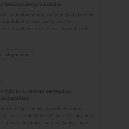
A Varsányi udvar zöldítése
A II. kerületi Varsányi udvar jelenleg közterületi
parkolóként üzemel, a négy ház által
közrefogott, aszfaltozott utcabővület az ott
parkoló 12 autót szolgálja ki. Ehelyett
szeretnénk, hogy itt egy olyan, két részből álló
magasított zöldfelület jöjjön létre, amely a
Megnézem
Varsányi Irén utca bővületeként és a megújult
Széna térrel való összekapcsolásaként a helyi
lakosok és az átmenő gyalogos forgalom
számára is lehetőséget nyújtson rekreációs
célokra. A Varsányi Irén utca és a Varsányi udvar
jelenleg két különálló közterületként
A XVII. és X. kerület kerékpáros
viselkedik, elválasztja őket a biciklisáv és a
összekötése
mellette lévő járda, az ötlet a két közterület
Képtelenség családdal, gyerekkel bringán
összekapcsolását szorgalmazza. A
eljutni a X. kerületből a XVII. kerületbe úgy, hogy
látványterveken is szereplő padok, teraszok,
aszfalton megyünk és nem megyünk az autók
zöldfelületek és biciklitárolók mindenki