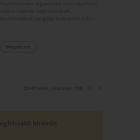
Közterületeken legyen több olyan objektum,
akkor az erre való dobozba csomagolva a
mely a madarak megtelepedését,
legközelebbi szekrénybe elvinni. (Erre a célra
fennmaradását szolgálja. Szabványos A/B/C/D
külön lehetne készíteni dobozokat.) Előre
típusú odúk kihelyezesén túl gondolok itt az
tisztázni a feladatokat (szavatosság figyelése,
itatók és téli madáretetők létesítésére. A
higiéniai feltételek...) az önkéntes
Magyar Madártani és Természetvédelmi
jelentkezőkkel, velük pontos szerződést írni,
Megnézem
Egyesület ehhez biztosan tud nyújtani
mennyit vállalnak a feladatokból. Ezt az
beszerezhető eszközöket:
önkormányzatnak kellene egyszer
mmebolt.hu/eszkozok/madarbarat/oduk (ezek
megszervezni. Sok helyen van hasonló, és
kiskereskedelmi árak). Az egyesület számos
működik.
közterületen telepített már odúkat
(Gellérthegy, Margitsziget, temetők stb), úgy
22
-
42
elem
, összesen:
720
vélem, hogy van még bőséggel olyan zöld
városrész (játszóterek, parkok, fasorok stb),
ahol sok tucatnyi odú vagy éppen téli
etetőpont létesíthető hasznos madaraink
egfrissebb híreiről!
részére. Az odúkat évente egyszer kell a költés
után kiüríteni, akkor az időjárás viszontagságai
elől fél évre érdemes beszedni őket, majd