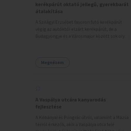
kerékpárút oktató jellegű, gyerekbarát
átalakítása
A Szilágyi Erzsébet fasoron futó kerékpárút
végig az autóktól elzárt kerékpárút, de a
Budagyöngye és a Városmajor között sok olyan
dolog történik rajta, ahol nagyon kell figyelni
(villamos keresztezi, 4 sávos autóúton halad
át, lámpa nélküli kereszteződések vannak
Megnézem
rajta). Az ötletem az, hogy ezt a szakaszt egy
oktató jellegű, bemutató kerékpárúttá
varázsoljuk, ahol a gyerekek a valós
forgalomban megtehetik első útjaikat (szülői
felügyelettel). Ez egy nagyon forgalmas
szakasz és nagyon sok gyerekkel közlekedő
A Vaspálya utcára kanyarodás
szülőt látni nap, mint, nap, sok az iskola, óvoda
fejlesztése
a környéken. Dupla kitáblázásokkal,
A Kőbányai és Pongrác útról, valamint a Mázsa
fényvisszaverős táblákkal, az aszfalt erősebb
térről érkezők, akik a Vaspálya utca felé
színre festésével és egyéb oktató táblákkal