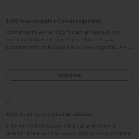
tud állni a megállóba. A környéken a tömegközlekedés
csúcsidőben már most is fullos, a Bosnyák téri beruházások
befejeztével hatványozódni fog az utazási igény.
100E busz megálló a Corvin negyednél
Az ötlet senmilyen pénzügyi forrást nem igényel, csak
menetrend módosítást, mivel a megálló az éjszakai
buszoknak már rendelkezésre áll a Corvin negyednél. A 4-es
és 6-os villamos vonalához közel élőknek a repülőtérre
kijutást, illetve onnan hazajutást nagyban megkönnyítené,
ha a 100E reptéri busz a Corvin negyed metrómegállónál is
Megnézem
megállna - főleg éjjel, amikor a metró nem jár, és a 200E
busz is sokkal ritkábban. Az utazási időt a belvárosban
100E-re fel-/leszállóknak ez az egyetlen plusz megálló
nem hosszabbítaná meg sokkal, a 4-6 vonalán lakóknak
viszont a Kálvin tér-Corvin negyed utat megspórolva 10-15
perccel rövidítheti az utazási idejét.
133E és 33-as buszjáratok sűrítése
A címben említett járatok induljanak gyakrabban, a
Budafoki út felé lakóknak sokszor akár 10-15-20 perceket is