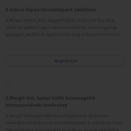
A Göncz Árpád Városközpont zöldítése
A Róbert Károly Krt., Angyalföldi út és Déryné köz által
határolt parkoló egy óriási betonfelület, ahol rengeteg
gyalogos, biciklis és autós fordul meg. A beton feltörésével,
virágágyások létesítésével, fák ültetésével a terület
kellemesebbé, élhetőbbá varázsolható. Az Angyalföldi út
menti járda és a parkoló közé kellene egy zöld sáv,
Megnézem
virágágyásokkal a meglévő fák alá, a lakóépület felőli két
autósáv közé fákat lehetne ültetni, illetve a parkoló és a
járda / bicikliút közé is jók lennének fák.
A Margit híd, budai hídfő buszmegálló
környezetének rendezése
A Margit híd budai hídfő buszmegállóban árnyékoló-
esővédő tető építése és pad lehelyezése. A szűk járda miatt
hagyományos buszmegálló nem fér el, egyedi megoldásra