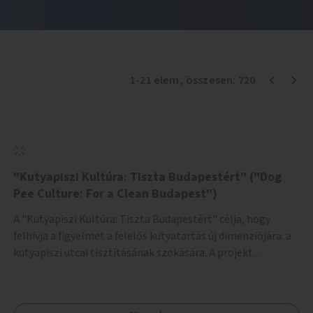
1
-
21
elem
, összesen:
720
"Kutyapiszi Kultúra: Tiszta Budapestért" ("Dog
Pee Culture: For a Clean Budapest")
A "Kutyapiszi Kultúra: Tiszta Budapestért" célja, hogy
felhívja a figyelmet a felelős kutyatartás új dimenziójára: a
kutyapiszi utcai tisztításának szokására. A projekt
keretében szeretnénk edukálni a kutyatulajdonosokat,
hogy séta közben, amikor kedvencük a járdára vizel, egy
palack vízzel öblítsék le azt, ezzel hozzájárulva a tiszta,