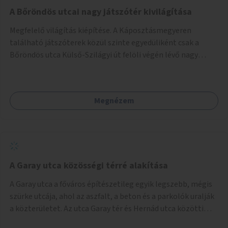
A Bőröndös utcai nagy játszótér kivilágítása
Megfelelő világítás kiépítése. A Káposztásmegyeren
található játszóterek közül szinte egyedüliként csak a
Bőröndös utca Külső-Szilágyi út felöli végén lévő nagy
játszótér nem rendelkezik közvilágítással, ami miatt a őszi
és téli hónapokban nem lehet ide járni a gyerekekkel.
Megnézem
A Garay utca közösségi térré alakítása
A Garay utca a főváros építészetileg egyik legszebb, mégis
szürke utcája, ahol az aszfalt, a beton és a parkolók uralják
a közterületet. Az utca Garay tér és Hernád utca közötti
szakasza tökéletes tere lehetne egy zöld és közösségbarát