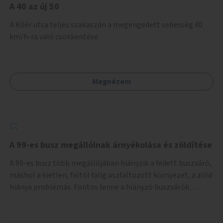
A 40 az új 50
A Kőér utca teljes szakaszán a megengedett sebesség 40
km/h-ra való csökkentése.
Megnézem
A 99-es busz megállóinak árnyékolása és zöldítése
A 99-es busz több megállójában hiányzik a fedett buszváró,
máshol a kietlen, faltól falig aszfaltozott környezet, a zöld
hiánya problémás. Fontos lenne a hiányzó buszvárók
pótlása és az árnyékolás megoldása. Mindezt a zöldítéssel
is össze lehetne kötni: ahol megoldható, ott az utasváróra
vagy akár önálló rácsozatra futtatott növényekkel