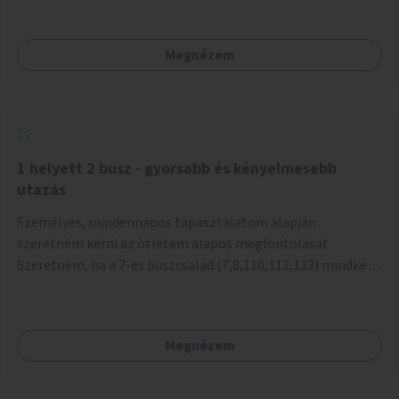
mivel nem üzletszerű a tevékenység.) Közösségi téren a
piacokkal nem konkurál.
Megnézem
1 helyett 2 busz - gyorsabb és kényelmesebb
utazás
Személyes, mindennapos tapasztalatom alapján
szeretném kérni az ötletem alapos megfontolását.
Szeretném, ha a 7-es buszcsalád (7,8,110,112,133) mindkét
irányban a Tisza István tér nevű megállóit aránylag kis
beavatkozással átalakítanák úgy, hogy egyszerre kettő
busz is be tudjon állni az öbölbe. Jelenleg biztonságosan
Megnézem
csak egy jármű tud beállni és kinyitni az ajtókat. A szorosan
mögötte haladó biztonsági okokból nem nyit ajtót, csak ha
az első már elhagyja a megállót és ő szabályosan be nem