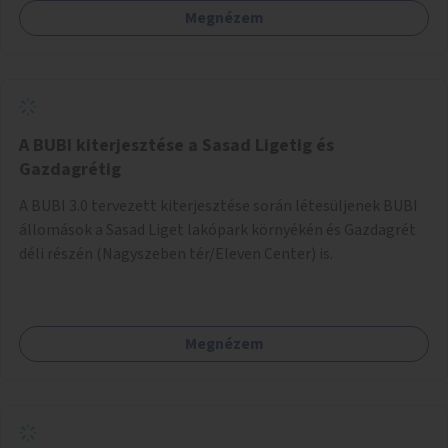
Megnézem
barátságosabbá és zöldebbé lehetne tenni a megállókat.
A BUBI kiterjesztése a Sasad Ligetig és
Gazdagrétig
A BUBI 3.0 tervezett kiterjesztése során létesüljenek BUBI
állomások a Sasad Liget lakópark környékén és Gazdagrét
déli részén (Nagyszeben tér/Eleven Center) is.
Megnézem