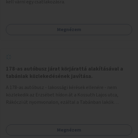
kell várni egy csatlakozásra.
Megnézem
178-as autóbusz járat körjárattá alakításával a
tabániak közlekedésének javítása.
A 178-as autóbusz - lakossági kérések ellenére - nem
közlekedik az Erzsébet hídon át a Kossuth Lajos utca,
Rákóczi út nyomvonalon, ezáltal a Tabánban lakók
belvárosba jutásának minősége jelentősen romlott a
változtatás óta! Nem tudnak továbbá a Tabániak közvetlen
járattal feljutni a Naphegyre, ahol iskola és óvoda is van a
Megnézem
körzetben élők számára. Megoldás lenne, ha a 178-as