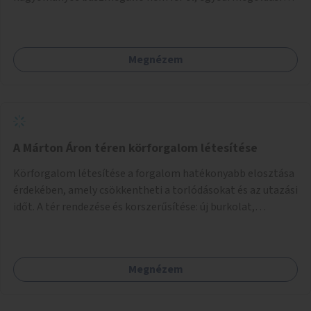
lenne szükség.
Megnézem
A Márton Áron téren körforgalom létesítése
Körforgalom létesítése a forgalom hatékonyabb elosztása
érdekében, amely csökkentheti a torlódásokat és az utazási
időt. A tér rendezése és korszerűsítése: új burkolat,
zöldfelületek, modern közösségi tér kialakítása, hogy a
hely valódi köztérré váljon, ahol az emberek szívesen
időznek.
Megnézem