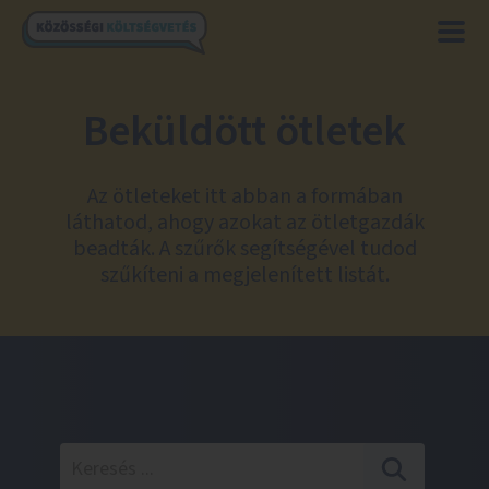
Beküldött ötletek
Az ötleteket itt abban a formában
láthatod, ahogy azokat az ötletgazdák
beadták. A szűrők segítségével tudod
szűkíteni a megjelenített listát.