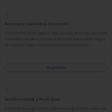
Automata működésű közmosdó
A szentlélek téren nagyon nagy szükség lenne egy autonata
működésű mosdóra, aminek a környéke kamerákkal meg is
van figyelve, hogy a vandállok ne tehessék tönkre.
Területileg a jelenlegi buszvégállomás területén lenne a
leghasznosabb a HÉV felé, mivel itt a forgalom is igen nagy.
Megnézem
Autóbuszöblök a Pesti úton
A Pesti út Kucorgó tértől a Sáránd utcáig terjedő szakaszán