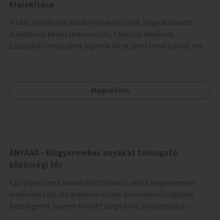
pedig tàmogatàsképpen adatna! A takarítàst kötelezően
kialakítása
fizethetné a hasznàlója, ez esetleg megoldàs lehet erre a
A tánc mindenkié kezdeményezés célja, hogy Budapest
problémàra!És ha nem rendezi, kitiltjàk a hasznàlók közül!
különböző kerületeiben olyan, tánchoz alkalmas
Remélem hasznosnak vélik majd ezt az ötletemet! Talàn
szabadtéri helyszínek jöjjenek létre, ahol mind a profi, mind
egy-két kapszulàt elfogadnék én is honoràriumképpen
az amatőr táncosok valamint a tánciskolák, táncklubok,
sajàt hasznàlatra nekem! Köszönetteljes szeretettel a làny
sőt, az egyszerű mozgásra vágyó lakosok is részt vehetnek
Budapestről
közösségi eseményeken. Ehhez olyan terek kialakítására
Megnézem
van szükség, ahol szabadtéri táncok szervezésére alkalmas,
csiszolt, sima burkolattal rendelkező platformok állnak
rendelkezésre. Az 5 darab táncteret, melynek nagysága
egyenként 70 négyzetméter. parkokban, közterületeken
javasoljuk kialakítani.
ANYAAA - Kisgyermekes anyákat támogató
közösségi tér
Egy olyan teret javaslok létrehozni, ami a kisgyermekes
anyáknak szól. Az anyák nem csak pelenkákról vágynak
beszélgetni, hanem felnőtt dolgokról, párkapcsolati
változásokról, új életük kihívásairól. Rengeteg tér és