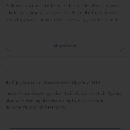
Budapest-arculattal ellátott kulacsok kiosztása a fővárosi
iskolások számára, az egészségtelen üdítőitalok helyetti
ivóvízfogyasztás népszerűsítése és az egyszer használatos
PET-palackok használatának csökkentése céljából.
Megnézem
Az Újszász utca átnevezése Újszász úttá
Lecserélni az ősszes Újszász utcán lévő utca táblát Újszász
útasra, és esetleg átnevezni a legtöbb fontosabb
dokumentumon lévő feliratot.