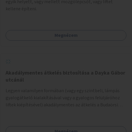
egyik helyett, vagy mellett mozgólépcsőt, vagy liftet
kellene építeni.
Megnézem
Akadálymentes átkelés biztosítása a Dayka Gábor
utcánál
Legyen valamilyen formában (vagy egy szintbeli, lámpás
gyalogátkelő kialakításával vagy a gyalogos felüljáróhoz
liftek kiépítésével) akadálymentes az átkelés a Budaörsi
úton a Dayka Gábor utcánál.
Megnézem