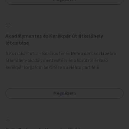
Akadálymentes és Kerékpár út átkelőhely
létesítése
A Közrakárt utca - Boráros tér és Nehru park közti zebra
átkelőhely akadálymentesítése és a körútról érkező
kerékpár forgalom bekötése a a Nehru part felé.
Megnézem