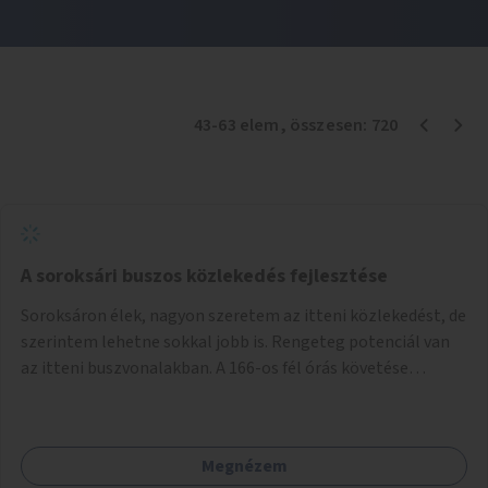
43
-
63
elem
, összesen:
720
A soroksári buszos közlekedés fejlesztése
Soroksáron élek, nagyon szeretem az itteni közlekedést, de
szerintem lehetne sokkal jobb is. Rengeteg potenciál van
az itteni buszvonalakban. A 166-os fél órás követése
hétköznap borzasztó ritka. Csomóan utaznak vele és egy
nagyon kényelmes járat. Nagyon jól el lehet vele kerülni a
HÉVet, ráadásul kényelmes alacsonypadlós szolgáltatást
Megnézem
nyújt. Hétköznap csúcsidőben a 166-os járhatna 15