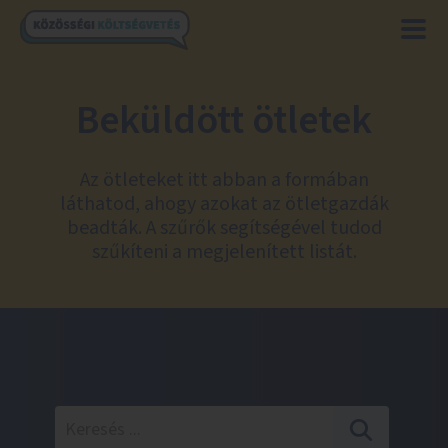
Beküldött ötletek
Az ötleteket itt abban a formában
láthatod, ahogy azokat az ötletgazdák
beadták. A szűrők segítségével tudod
szűkíteni a megjelenített listát.