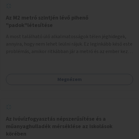
Az M2 metró szintjén lévő pihenő
"padok"létesítése
A most található ülő alkalmatosságok télen jéghidegek,
annyira, hogy nem lehet leülni rájuk. Ez leginkább késő este
problémás, amikor ritkábban jár a metró és az ember keze
tele van csomagokkal.
Megnézem
Az ivóvízfogyasztás népszerűsítése és a
műanyaghulladék mérséklése az iskolások
körében