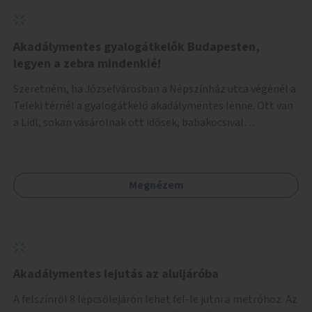
Akadálymentes gyalogátkelők Budapesten,
legyen a zebra mindenkié!
Szeretném, ha Józsefvárosban a Népszínház utca végénél a
Teleki térnél a gyalogátkelő akadálymentes lenne. Ott van
a Lidl, sokan vásárolnak ott idősek, babakocsival
közlekedők és fogyatékossággal élők is. Ennek ellenére a
zebra nem akadálymentes. A gyalogátkelő mindenkié, ez ne
csak elméletben legyen igaz
Megnézem
Akadálymentes lejutás az aluljáróba
A felszínről 8 lépcsőlejárón lehet fel-le jutni a metróhoz. Az