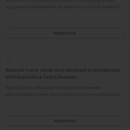
programjai felkerülnének, és amin keresztül két érdeklődő,
akik nem szívesen mennének egyedül az adott programra,
összeszerveződhetnek.
Megnézem
Apáczai Csere János utca kerékpáros közlekedés
kétirányúsítása teljes hosszon
Apáczai Csere János utca kerékpáros közlekedés
kétirányúsítása teljes hosszon felfestve illetve kitáblázva.
Megnézem