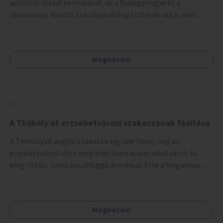
autóktól elzárt kerékpárút, de a Budagyöngye és a
Városmajor között sok olyan dolog történik rajta, ahol
nagyon kell figyelni (villamos keresztezi, 4 sávos autóúton
halad át, lámpa nélküli kereszteződések vannak rajta). Az
ötletem az, hogy ezt a szakaszt egy oktató jellegű,
Megnézem
bemutató kerékpárúttá varázsoljuk, ahol a gyerekek a valós
forgalomban megtehetik első útjaikat (szülői
felügyelettel). Ez egy nagyon forgalmas szakasz és nagyon
sok gyerekkel közlekedő szülőt látni nap, mint, nap, sok az
iskola, óvoda a környéken. Dupla kitáblázásokkal,
fényvisszaverős táblákkal, az aszfalt erősebb színre
A Thököly út erzsébetvárosi szakaszának fásítása
festésével és egyéb oktató táblákkal valósítanám meg az
A Thököly út zuglói szakasza egy üde fasor, míg az
ötletet.
erzsébetvárosi rész meglehetősen kopár, ahol van is fa,
elég ritkán, nincs összefüggő árnyékuk. Erre a forgalmas
erzsébetvárosi útszakaszra a meglévő fasor sűrítésére,
illetve ahol a közművek engedik, új fák ültetésére lenne
szükség.
Megnézem