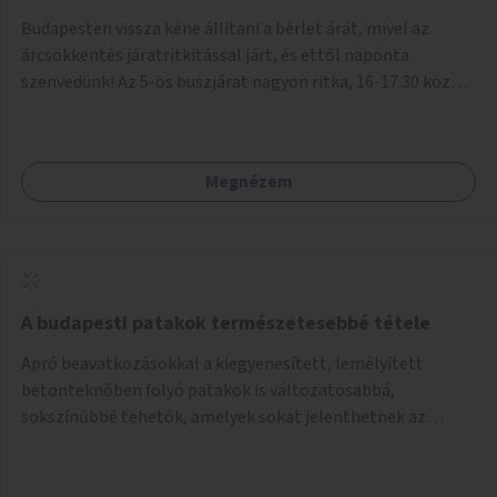
Budapesten vissza kéne állítani a bérlet árát, mivel az
árcsökkentés járatritkítással járt, és ettől naponta
szenvedünk! Az 5-ös buszjárat nagyon ritka, 16-17.30 között
annyira zsúfolt MINDEN NAP, hogy leszállni, felszállni
nehéz, egy szardíniásdoboz, mindenki szenved. 17 megállót
kell utaznunk, gyerekkel együtt minden nap. Sokkal többet
Megnézem
érnénk vele, ha növelnék a bérlet árát és gyakorítanák a
járatokat. 9500 vagy 8950 Ft teljesen mindegy egy család
költségvetésében, a közlekedésben viszont sokkal jobban
megéreznénk.
A budapesti patakok természetesebbé tétele
Apró beavatkozásokkal a kiegyenesített, lemélyített
betonteknőben folyó patakok is változatosabbá,
sokszínűbbé tehetők, amelyek sokat jelenthetnek az
élővilág, az azon keresztül nekünk, emberek számára is. Bár
mindenféle árvízvédelmi szabályozás, "költséghatékony"
karbantartás a legegyenesebb, legszabályosabbbnak tűnő