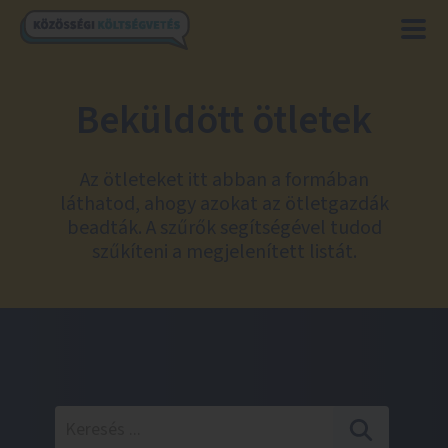
Beküldött ötletek
Az ötleteket itt abban a formában
láthatod, ahogy azokat az ötletgazdák
beadták. A szűrők segítségével tudod
szűkíteni a megjelenített listát.