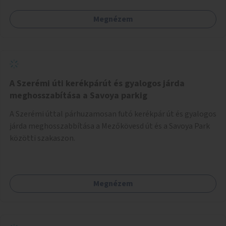
Megnézem
A Szerémi úti kerékpárút és gyalogos járda
meghosszabítása a Savoya parkig
A Szerémi úttal párhuzamosan futó kerékpár út és gyalogos
járda meghosszabbítása a Mezőkövesd út és a Savoya Park
közötti szakaszon.
Megnézem