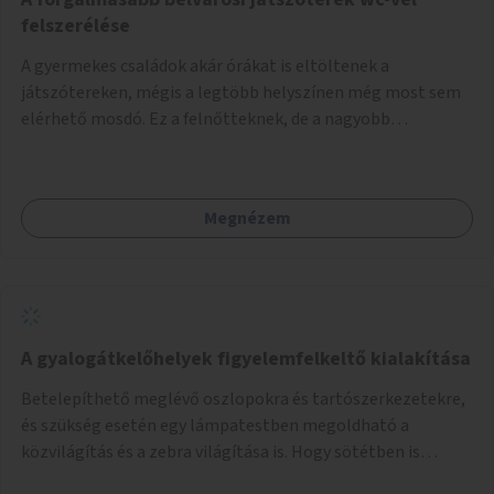
felszerélése
A gyermekes családok akár órákat is eltöltenek a
játszótereken, mégis a legtöbb helyszínen még most sem
elérhető mosdó. Ez a felnőtteknek, de a nagyobb
gyerekeknek is kellemetlen, a mobil wc is megoldás lenne,
vagy olyan, ami fizetős, de fogadjon el bankkártyàt is!
Megnézem
A gyalogátkelőhelyek figyelemfelkeltő kialakítása
Betelepíthető meglévő oszlopokra és tartószerkezetekre,
és szükség esetén egy lámpatestben megoldható a
közvilágítás és a zebra világítása is. Hogy sötétben is
látható legyen zebrák.