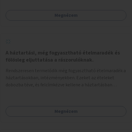
Megnézem
A háztartási, még fogyasztható ételmaradék és
fölösleg eljuttatása a rászorulóknak.
Rendszeresen termelődik még fogyasztható ételmaradék a
háztartásokban, intézményekben. Ezeket az ételeket
dobozba téve, és felcímkézve kellene a háztartásban
élőknek, vagy konyhai dolgozónak betenni egy erre a célra
készített szekrénybe. A címkén az étel neve szerepelne, és a
kihelyezés pontos ideje. (A szekrények belső elrendezését,
Megnézem
rekeszeit, beosztását nem tudom, hogy itt kell-e leírni.)
Önkormányzati tulajdonban lévő köztéren kell elhelyezni.
Tehát ha pl marad valamilyen ételből, vagy túl sokat