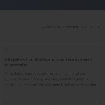
22
-
42
elem
, összesen:
720
A Nagykörút rendbetétele, zöldítése és ennek
fenntartása
A nagykörút Budapest szíve, és jelenleg méltatlan
állapotban van. Koszos, mocskos, szemetes, mivel a
belvárosban van tovább talán nem is kell ezen méltatlan,
igénytelen állapotot bemutatni. Ezen áldatlan helyzetet
szükséges felszámolni, a közterület állandó és rendszeres
tisztán tartásával, és nagy szükség lenne megfelelő