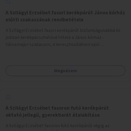
A Szilágyi Erzsébet fasori kerékpárút János kórház
előtti szakaszának rendbetétele
A Szilágyi Erzsébet fasori kerékpárút biztonságosabbá és
jobban kerékpározhatóvá tétele a János kórház -
Városmajor szakaszon, a kereszteződésen való
átvezetésnél kb a Majorkáig, az útpálya javításával, a
kerékpárút egyértelműbb felfestésével, a gyalogos
forgalomtól való jobb elkülönítésével, esetleg ésszerűbb
Megnézem
útvonal kijelölésével.
A Szilágyi Erzsébet fasoron futó kerékpárút
oktató jellegű, gyerekbarát átalakítása
A Szilágyi Erzsébet fasoron futó kerékpárút végig az