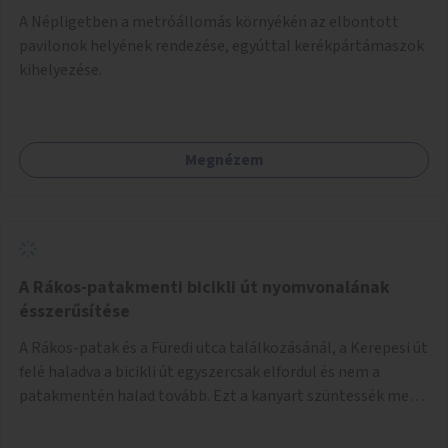
A Népligetben a metróállomás környékén az elbontott
pavilonok helyének rendezése, egyúttal kerékpártámaszok
kihelyezése.
Megnézem
A Rákos-patakmenti bicikli út nyomvonalának
ésszerűsítése
A Rákos-patak és a Füredi utca találkozásánál, a Kerepesi út
felé haladva a bicikli út egyszercsak elfordul és nem a
patakmentén halad tovább. Ezt a kanyart szüntessék meg
és a bicikli út a patakmentén haladjon tovább.