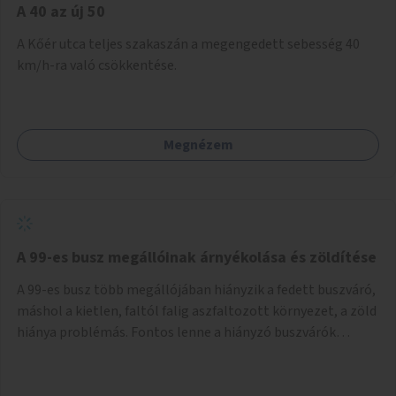
A 40 az új 50
A Kőér utca teljes szakaszán a megengedett sebesség 40
km/h-ra való csökkentése.
Megnézem
A 99-es busz megállóinak árnyékolása és zöldítése
A 99-es busz több megállójában hiányzik a fedett buszváró,
máshol a kietlen, faltól falig aszfaltozott környezet, a zöld
hiánya problémás. Fontos lenne a hiányzó buszvárók
pótlása és az árnyékolás megoldása. Mindezt a zöldítéssel
is össze lehetne kötni: ahol megoldható, ott az utasváróra
vagy akár önálló rácsozatra futtatott növényekkel