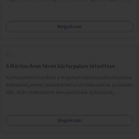
lenne szükség.
Megnézem
A Márton Áron téren körforgalom létesítése
Körforgalom létesítése a forgalom hatékonyabb elosztása
érdekében, amely csökkentheti a torlódásokat és az utazási
időt. A tér rendezése és korszerűsítése: új burkolat,
zöldfelületek, modern közösségi tér kialakítása, hogy a
hely valódi köztérré váljon, ahol az emberek szívesen
időznek.
Megnézem