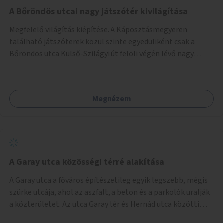
A Bőröndös utcai nagy játszótér kivilágítása
Megfelelő világítás kiépítése. A Káposztásmegyeren
található játszóterek közül szinte egyedüliként csak a
Bőröndös utca Külső-Szilágyi út felöli végén lévő nagy
játszótér nem rendelkezik közvilágítással, ami miatt a őszi
és téli hónapokban nem lehet ide járni a gyerekekkel.
Megnézem
A Garay utca közösségi térré alakítása
A Garay utca a főváros építészetileg egyik legszebb, mégis
szürke utcája, ahol az aszfalt, a beton és a parkolók uralják
a közterületet. Az utca Garay tér és Hernád utca közötti
szakasza tökéletes tere lehetne egy zöld és közösségbarát