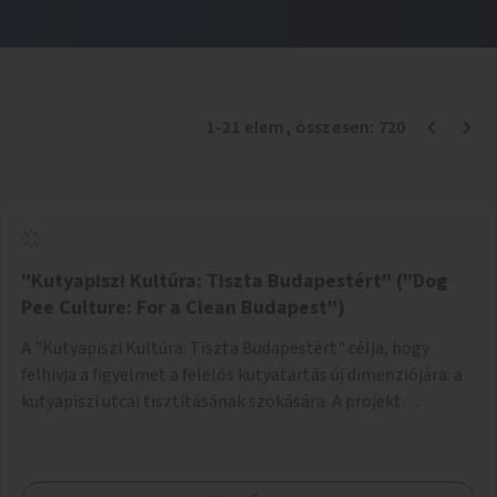
1
-
21
elem
, összesen:
720
"Kutyapiszi Kultúra: Tiszta Budapestért" ("Dog
Pee Culture: For a Clean Budapest")
A "Kutyapiszi Kultúra: Tiszta Budapestért" célja, hogy
felhívja a figyelmet a felelős kutyatartás új dimenziójára: a
kutyapiszi utcai tisztításának szokására. A projekt
keretében szeretnénk edukálni a kutyatulajdonosokat,
hogy séta közben, amikor kedvencük a járdára vizel, egy
palack vízzel öblítsék le azt, ezzel hozzájárulva a tiszta,