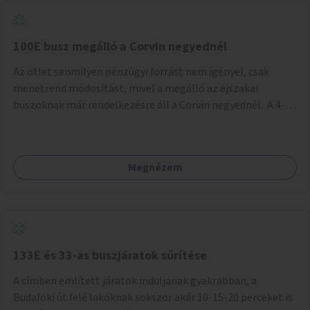
tud állni a megállóba. A környéken a tömegközlekedés
csúcsidőben már most is fullos, a Bosnyák téri beruházások
befejeztével hatványozódni fog az utazási igény.
100E busz megálló a Corvin negyednél
Az ötlet senmilyen pénzügyi forrást nem igényel, csak
menetrend módosítást, mivel a megálló az éjszakai
buszoknak már rendelkezésre áll a Corvin negyednél. A 4-es
és 6-os villamos vonalához közel élőknek a repülőtérre
kijutást, illetve onnan hazajutást nagyban megkönnyítené,
ha a 100E reptéri busz a Corvin negyed metrómegállónál is
Megnézem
megállna - főleg éjjel, amikor a metró nem jár, és a 200E
busz is sokkal ritkábban. Az utazási időt a belvárosban
100E-re fel-/leszállóknak ez az egyetlen plusz megálló
nem hosszabbítaná meg sokkal, a 4-6 vonalán lakóknak
viszont a Kálvin tér-Corvin negyed utat megspórolva 10-15
perccel rövidítheti az utazási idejét.
133E és 33-as buszjáratok sűrítése
A címben említett járatok induljanak gyakrabban, a
Budafoki út felé lakóknak sokszor akár 10-15-20 perceket is