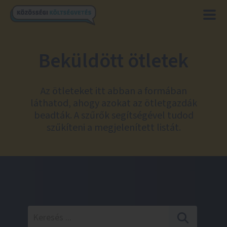
Beküldött ötletek
Az ötleteket itt abban a formában
láthatod, ahogy azokat az ötletgazdák
beadták. A szűrők segítségével tudod
szűkíteni a megjelenített listát.