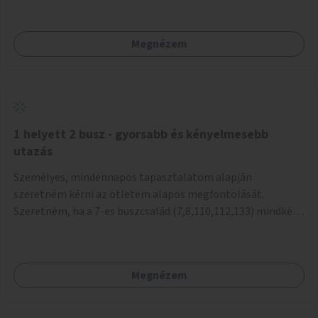
mivel nem üzletszerű a tevékenység.) Közösségi téren a
piacokkal nem konkurál.
Megnézem
1 helyett 2 busz - gyorsabb és kényelmesebb
utazás
Személyes, mindennapos tapasztalatom alapján
szeretném kérni az ötletem alapos megfontolását.
Szeretném, ha a 7-es buszcsalád (7,8,110,112,133) mindkét
irányban a Tisza István tér nevű megállóit aránylag kis
beavatkozással átalakítanák úgy, hogy egyszerre kettő
busz is be tudjon állni az öbölbe. Jelenleg biztonságosan
Megnézem
csak egy jármű tud beállni és kinyitni az ajtókat. A szorosan
mögötte haladó biztonsági okokból nem nyit ajtót, csak ha
az első már elhagyja a megállót és ő szabályosan be nem