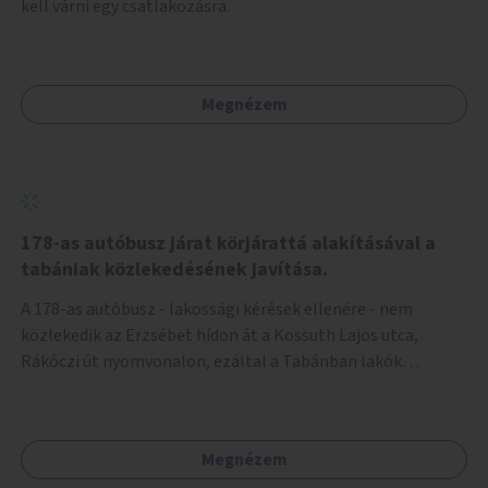
kell várni egy csatlakozásra.
Megnézem
178-as autóbusz járat körjárattá alakításával a
tabániak közlekedésének javítása.
A 178-as autóbusz - lakossági kérések ellenére - nem
közlekedik az Erzsébet hídon át a Kossuth Lajos utca,
Rákóczi út nyomvonalon, ezáltal a Tabánban lakók
belvárosba jutásának minősége jelentősen romlott a
változtatás óta! Nem tudnak továbbá a Tabániak közvetlen
járattal feljutni a Naphegyre, ahol iskola és óvoda is van a
Megnézem
körzetben élők számára. Megoldás lenne, ha a 178-as