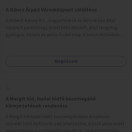
A Göncz Árpád Városközpont zöldítése
A Róbert Károly Krt., Angyalföldi út és Déryné köz által
határolt parkoló egy óriási betonfelület, ahol rengeteg
gyalogos, biciklis és autós fordul meg. A beton feltörésével,
virágágyások létesítésével, fák ültetésével a terület
kellemesebbé, élhetőbbá varázsolható. Az Angyalföldi út
menti járda és a parkoló közé kellene egy zöld sáv,
Megnézem
virágágyásokkal a meglévő fák alá, a lakóépület felőli két
autósáv közé fákat lehetne ültetni, illetve a parkoló és a
járda / bicikliút közé is jók lennének fák.
A Margit híd, budai hídfő buszmegálló
környezetének rendezése
A Margit híd budai hídfő buszmegállóban árnyékoló-
esővédő tető építése és pad lehelyezése. A szűk járda miatt
hagyományos buszmegálló nem fér el, egyedi megoldásra