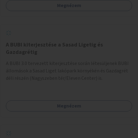
Megnézem
barátságosabbá és zöldebbé lehetne tenni a megállókat.
A BUBI kiterjesztése a Sasad Ligetig és
Gazdagrétig
A BUBI 3.0 tervezett kiterjesztése során létesüljenek BUBI
állomások a Sasad Liget lakópark környékén és Gazdagrét
déli részén (Nagyszeben tér/Eleven Center) is.
Megnézem