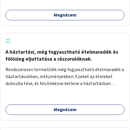
Megnézem
A háztartási, még fogyasztható ételmaradék és
fölösleg eljuttatása a rászorulóknak.
Rendszeresen termelődik még fogyasztható ételmaradék a
háztartásokban, intézményekben. Ezeket az ételeket
dobozba téve, és felcímkézve kellene a háztartásban
élőknek, vagy konyhai dolgozónak betenni egy erre a célra
készített szekrénybe. A címkén az étel neve szerepelne, és a
kihelyezés pontos ideje. (A szekrények belső elrendezését,
Megnézem
rekeszeit, beosztását nem tudom, hogy itt kell-e leírni.)
Önkormányzati tulajdonban lévő köztéren kell elhelyezni.
Tehát ha pl marad valamilyen ételből, vagy túl sokat