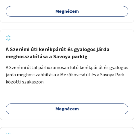
Megnézem
A Szerémi úti kerékpárút és gyalogos járda
meghosszabítása a Savoya parkig
A Szerémi úttal párhuzamosan futó kerékpár út és gyalogos
járda meghosszabbítása a Mezőkövesd út és a Savoya Park
közötti szakaszon.
Megnézem