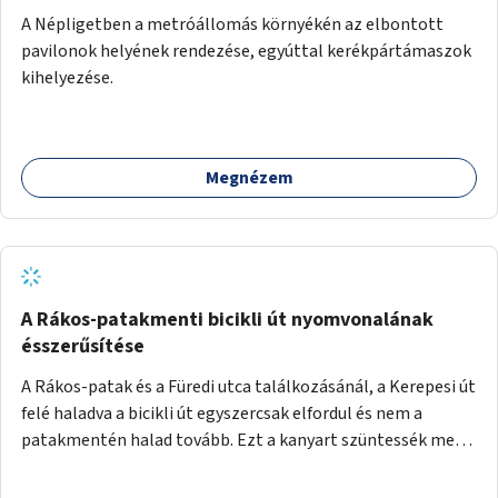
A Népligetben a metróállomás környékén az elbontott
pavilonok helyének rendezése, egyúttal kerékpártámaszok
kihelyezése.
Megnézem
A Rákos-patakmenti bicikli út nyomvonalának
ésszerűsítése
A Rákos-patak és a Füredi utca találkozásánál, a Kerepesi út
felé haladva a bicikli út egyszercsak elfordul és nem a
patakmentén halad tovább. Ezt a kanyart szüntessék meg
és a bicikli út a patakmentén haladjon tovább.