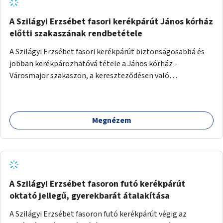
A Szilágyi Erzsébet fasori kerékpárút János kórház
előtti szakaszának rendbetétele
A Szilágyi Erzsébet fasori kerékpárút biztonságosabbá és
jobban kerékpározhatóvá tétele a János kórház -
Városmajor szakaszon, a kereszteződésen való
átvezetésnél kb a Majorkáig, az útpálya javításával, a
kerékpárút egyértelműbb felfestésével, a gyalogos
forgalomtól való jobb elkülönítésével, esetleg ésszerűbb
Megnézem
útvonal kijelölésével.
A Szilágyi Erzsébet fasoron futó kerékpárút
oktató jellegű, gyerekbarát átalakítása
A Szilágyi Erzsébet fasoron futó kerékpárút végig az