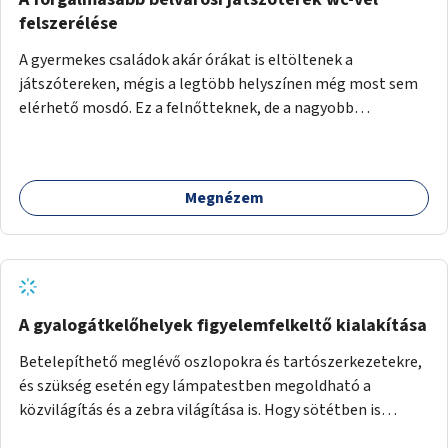
felszerélése
A gyermekes családok akár órákat is eltöltenek a
játszótereken, mégis a legtöbb helyszínen még most sem
elérhető mosdó. Ez a felnőtteknek, de a nagyobb
gyerekeknek is kellemetlen, a mobil wc is megoldás lenne,
vagy olyan, ami fizetős, de fogadjon el bankkártyàt is!
Megnézem
A gyalogátkelőhelyek figyelemfelkeltő kialakítása
Betelepíthető meglévő oszlopokra és tartószerkezetekre,
és szükség esetén egy lámpatestben megoldható a
közvilágítás és a zebra világítása is. Hogy sötétben is
látható legyen zebrák.