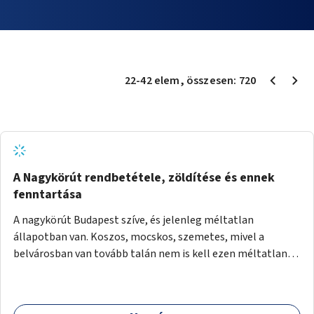
22
-
42
elem
, összesen:
720
A Nagykörút rendbetétele, zöldítése és ennek
fenntartása
A nagykörút Budapest szíve, és jelenleg méltatlan
állapotban van. Koszos, mocskos, szemetes, mivel a
belvárosban van tovább talán nem is kell ezen méltatlan,
igénytelen állapotot bemutatni. Ezen áldatlan helyzetet
szükséges felszámolni, a közterület állandó és rendszeres
tisztán tartásával, és nagy szükség lenne megfelelő