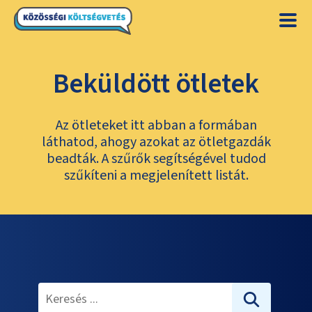
Beküldött ötletek
Az ötleteket itt abban a formában
láthatod, ahogy azokat az ötletgazdák
beadták. A szűrők segítségével tudod
szűkíteni a megjelenített listát.