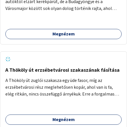
autóktól elzárt kerékpárút, de a Budagyöngye és a
Városmajor között sok olyan dolog történik rajta, ahol
nagyon kell figyelni (villamos keresztezi, 4 sávos autóúton
halad át, lámpa nélküli kereszteződések vannak rajta). Az
ötletem az, hogy ezt a szakaszt egy oktató jellegű,
Megnézem
bemutató kerékpárúttá varázsoljuk, ahol a gyerekek a valós
forgalomban megtehetik első útjaikat (szülői
felügyelettel). Ez egy nagyon forgalmas szakasz és nagyon
sok gyerekkel közlekedő szülőt látni nap, mint, nap, sok az
iskola, óvoda a környéken. Dupla kitáblázásokkal,
fényvisszaverős táblákkal, az aszfalt erősebb színre
A Thököly út erzsébetvárosi szakaszának fásítása
festésével és egyéb oktató táblákkal valósítanám meg az
A Thököly út zuglói szakasza egy üde fasor, míg az
ötletet.
erzsébetvárosi rész meglehetősen kopár, ahol van is fa,
elég ritkán, nincs összefüggő árnyékuk. Erre a forgalmas
erzsébetvárosi útszakaszra a meglévő fasor sűrítésére,
illetve ahol a közművek engedik, új fák ültetésére lenne
szükség.
Megnézem