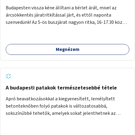
Budapesten vissza kéne állítani a bérlet árát, mivel az
árcsökkentés járatritkítással járt, és ettől naponta
szenvedünk! Az 5-ös buszjárat nagyon ritka, 16-17.30 között
annyira zsúfolt MINDEN NAP, hogy leszállni, felszállni
nehéz, egy szardíniásdoboz, mindenki szenved. 17 megállót
kell utaznunk, gyerekkel együtt minden nap. Sokkal többet
Megnézem
érnénk vele, ha növelnék a bérlet árát és gyakorítanák a
járatokat. 9500 vagy 8950 Ft teljesen mindegy egy család
költségvetésében, a közlekedésben viszont sokkal jobban
megéreznénk.
A budapesti patakok természetesebbé tétele
Apró beavatkozásokkal a kiegyenesített, lemélyített
betonteknőben folyó patakok is változatosabbá,
sokszínűbbé tehetők, amelyek sokat jelenthetnek az
élővilág, az azon keresztül nekünk, emberek számára is. Bár
mindenféle árvízvédelmi szabályozás, "költséghatékony"
karbantartás a legegyenesebb, legszabályosabbbnak tűnő