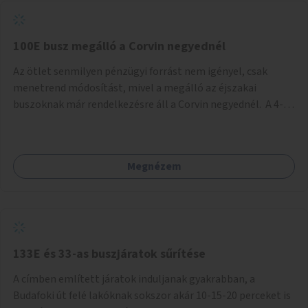
tud állni a megállóba. A környéken a tömegközlekedés
csúcsidőben már most is fullos, a Bosnyák téri beruházások
befejeztével hatványozódni fog az utazási igény.
100E busz megálló a Corvin negyednél
Az ötlet senmilyen pénzügyi forrást nem igényel, csak
menetrend módosítást, mivel a megálló az éjszakai
buszoknak már rendelkezésre áll a Corvin negyednél. A 4-es
és 6-os villamos vonalához közel élőknek a repülőtérre
kijutást, illetve onnan hazajutást nagyban megkönnyítené,
ha a 100E reptéri busz a Corvin negyed metrómegállónál is
Megnézem
megállna - főleg éjjel, amikor a metró nem jár, és a 200E
busz is sokkal ritkábban. Az utazási időt a belvárosban
100E-re fel-/leszállóknak ez az egyetlen plusz megálló
nem hosszabbítaná meg sokkal, a 4-6 vonalán lakóknak
viszont a Kálvin tér-Corvin negyed utat megspórolva 10-15
perccel rövidítheti az utazási idejét.
133E és 33-as buszjáratok sűrítése
A címben említett járatok induljanak gyakrabban, a
Budafoki út felé lakóknak sokszor akár 10-15-20 perceket is