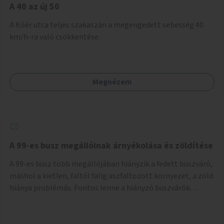
A 40 az új 50
A Kőér utca teljes szakaszán a megengedett sebesség 40
km/h-ra való csökkentése.
Megnézem
A 99-es busz megállóinak árnyékolása és zöldítése
A 99-es busz több megállójában hiányzik a fedett buszváró,
máshol a kietlen, faltól falig aszfaltozott környezet, a zöld
hiánya problémás. Fontos lenne a hiányzó buszvárók
pótlása és az árnyékolás megoldása. Mindezt a zöldítéssel
is össze lehetne kötni: ahol megoldható, ott az utasváróra
vagy akár önálló rácsozatra futtatott növényekkel