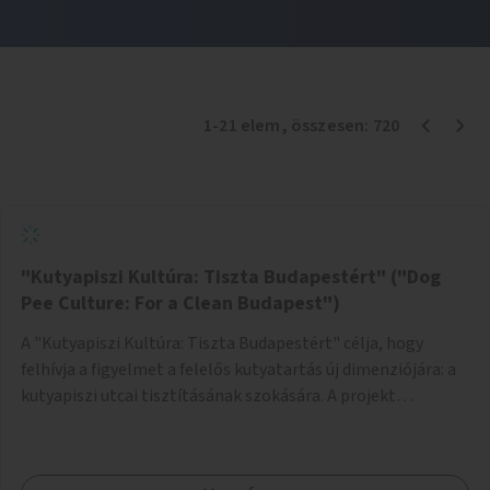
1
-
21
elem
, összesen:
720
"Kutyapiszi Kultúra: Tiszta Budapestért" ("Dog
Pee Culture: For a Clean Budapest")
A "Kutyapiszi Kultúra: Tiszta Budapestért" célja, hogy
felhívja a figyelmet a felelős kutyatartás új dimenziójára: a
kutyapiszi utcai tisztításának szokására. A projekt
keretében szeretnénk edukálni a kutyatulajdonosokat,
hogy séta közben, amikor kedvencük a járdára vizel, egy
palack vízzel öblítsék le azt, ezzel hozzájárulva a tiszta,