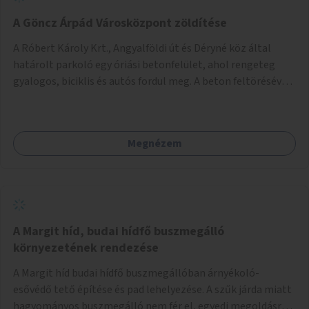
A Göncz Árpád Városközpont zöldítése
A Róbert Károly Krt., Angyalföldi út és Déryné köz által
határolt parkoló egy óriási betonfelület, ahol rengeteg
gyalogos, biciklis és autós fordul meg. A beton feltörésével,
virágágyások létesítésével, fák ültetésével a terület
kellemesebbé, élhetőbbá varázsolható. Az Angyalföldi út
menti járda és a parkoló közé kellene egy zöld sáv,
Megnézem
virágágyásokkal a meglévő fák alá, a lakóépület felőli két
autósáv közé fákat lehetne ültetni, illetve a parkoló és a
járda / bicikliút közé is jók lennének fák.
A Margit híd, budai hídfő buszmegálló
környezetének rendezése
A Margit híd budai hídfő buszmegállóban árnyékoló-
esővédő tető építése és pad lehelyezése. A szűk járda miatt
hagyományos buszmegálló nem fér el, egyedi megoldásra