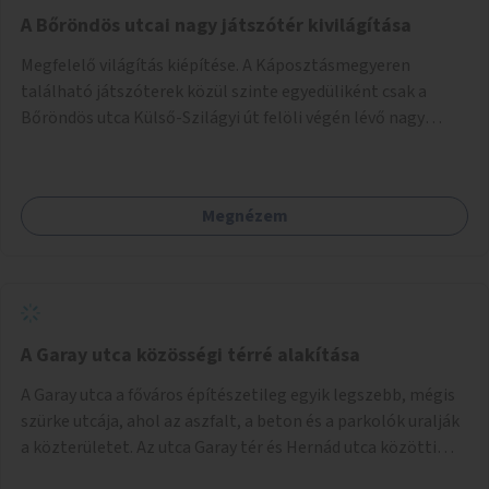
A Bőröndös utcai nagy játszótér kivilágítása
Megfelelő világítás kiépítése. A Káposztásmegyeren
található játszóterek közül szinte egyedüliként csak a
Bőröndös utca Külső-Szilágyi út felöli végén lévő nagy
játszótér nem rendelkezik közvilágítással, ami miatt a őszi
és téli hónapokban nem lehet ide járni a gyerekekkel.
Megnézem
A Garay utca közösségi térré alakítása
A Garay utca a főváros építészetileg egyik legszebb, mégis
szürke utcája, ahol az aszfalt, a beton és a parkolók uralják
a közterületet. Az utca Garay tér és Hernád utca közötti
szakasza tökéletes tere lehetne egy zöld és közösségbarát