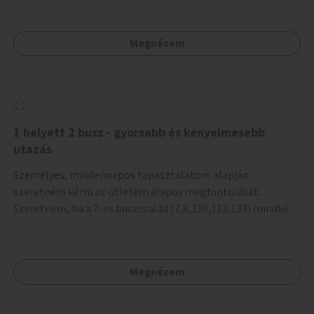
mivel nem üzletszerű a tevékenység.) Közösségi téren a
piacokkal nem konkurál.
Megnézem
1 helyett 2 busz - gyorsabb és kényelmesebb
utazás
Személyes, mindennapos tapasztalatom alapján
szeretném kérni az ötletem alapos megfontolását.
Szeretném, ha a 7-es buszcsalád (7,8,110,112,133) mindkét
irányban a Tisza István tér nevű megállóit aránylag kis
beavatkozással átalakítanák úgy, hogy egyszerre kettő
busz is be tudjon állni az öbölbe. Jelenleg biztonságosan
Megnézem
csak egy jármű tud beállni és kinyitni az ajtókat. A szorosan
mögötte haladó biztonsági okokból nem nyit ajtót, csak ha
az első már elhagyja a megállót és ő szabályosan be nem