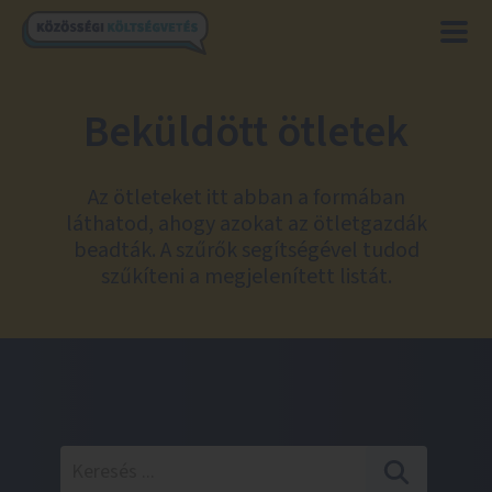
Beküldött ötletek
Az ötleteket itt abban a formában
láthatod, ahogy azokat az ötletgazdák
beadták. A szűrők segítségével tudod
szűkíteni a megjelenített listát.