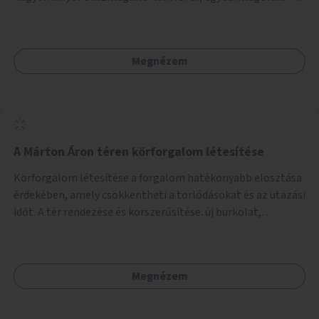
lenne szükség.
Megnézem
A Márton Áron téren körforgalom létesítése
Körforgalom létesítése a forgalom hatékonyabb elosztása
érdekében, amely csökkentheti a torlódásokat és az utazási
időt. A tér rendezése és korszerűsítése: új burkolat,
zöldfelületek, modern közösségi tér kialakítása, hogy a
hely valódi köztérré váljon, ahol az emberek szívesen
időznek.
Megnézem