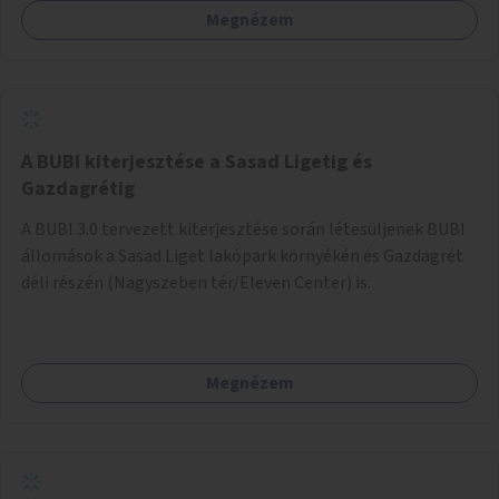
Megnézem
barátságosabbá és zöldebbé lehetne tenni a megállókat.
A BUBI kiterjesztése a Sasad Ligetig és
Gazdagrétig
A BUBI 3.0 tervezett kiterjesztése során létesüljenek BUBI
állomások a Sasad Liget lakópark környékén és Gazdagrét
déli részén (Nagyszeben tér/Eleven Center) is.
Megnézem