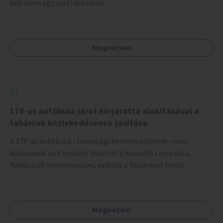
kell várni egy csatlakozásra.
Megnézem
178-as autóbusz járat körjárattá alakításával a
tabániak közlekedésének javítása.
A 178-as autóbusz - lakossági kérések ellenére - nem
közlekedik az Erzsébet hídon át a Kossuth Lajos utca,
Rákóczi út nyomvonalon, ezáltal a Tabánban lakók
belvárosba jutásának minősége jelentősen romlott a
változtatás óta! Nem tudnak továbbá a Tabániak közvetlen
járattal feljutni a Naphegyre, ahol iskola és óvoda is van a
Megnézem
körzetben élők számára. Megoldás lenne, ha a 178-as