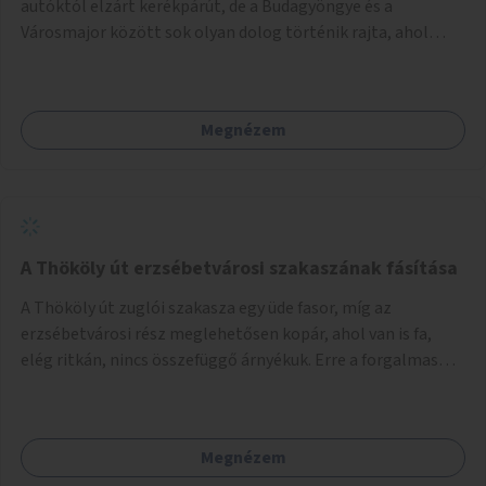
autóktól elzárt kerékpárút, de a Budagyöngye és a
Városmajor között sok olyan dolog történik rajta, ahol
nagyon kell figyelni (villamos keresztezi, 4 sávos autóúton
halad át, lámpa nélküli kereszteződések vannak rajta). Az
ötletem az, hogy ezt a szakaszt egy oktató jellegű,
Megnézem
bemutató kerékpárúttá varázsoljuk, ahol a gyerekek a valós
forgalomban megtehetik első útjaikat (szülői
felügyelettel). Ez egy nagyon forgalmas szakasz és nagyon
sok gyerekkel közlekedő szülőt látni nap, mint, nap, sok az
iskola, óvoda a környéken. Dupla kitáblázásokkal,
fényvisszaverős táblákkal, az aszfalt erősebb színre
A Thököly út erzsébetvárosi szakaszának fásítása
festésével és egyéb oktató táblákkal valósítanám meg az
A Thököly út zuglói szakasza egy üde fasor, míg az
ötletet.
erzsébetvárosi rész meglehetősen kopár, ahol van is fa,
elég ritkán, nincs összefüggő árnyékuk. Erre a forgalmas
erzsébetvárosi útszakaszra a meglévő fasor sűrítésére,
illetve ahol a közművek engedik, új fák ültetésére lenne
szükség.
Megnézem