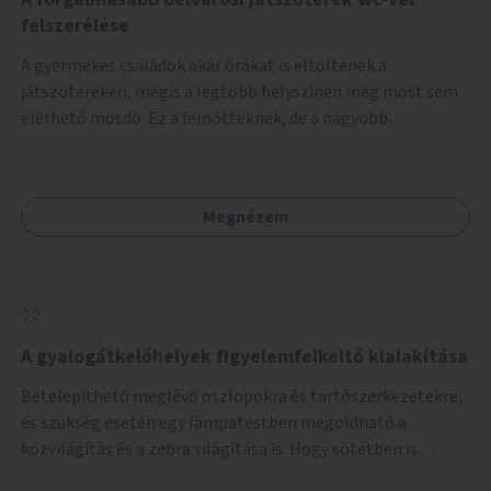
felszerélése
A gyermekes családok akár órákat is eltöltenek a
játszótereken, mégis a legtöbb helyszínen még most sem
elérhető mosdó. Ez a felnőtteknek, de a nagyobb
gyerekeknek is kellemetlen, a mobil wc is megoldás lenne,
vagy olyan, ami fizetős, de fogadjon el bankkártyàt is!
Megnézem
A gyalogátkelőhelyek figyelemfelkeltő kialakítása
Betelepíthető meglévő oszlopokra és tartószerkezetekre,
és szükség esetén egy lámpatestben megoldható a
közvilágítás és a zebra világítása is. Hogy sötétben is
látható legyen zebrák.