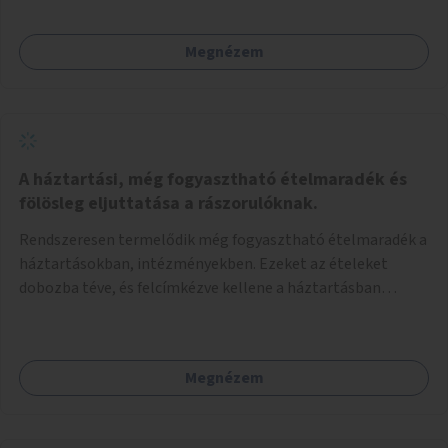
Megnézem
A háztartási, még fogyasztható ételmaradék és
fölösleg eljuttatása a rászorulóknak.
Rendszeresen termelődik még fogyasztható ételmaradék a
háztartásokban, intézményekben. Ezeket az ételeket
dobozba téve, és felcímkézve kellene a háztartásban
élőknek, vagy konyhai dolgozónak betenni egy erre a célra
készített szekrénybe. A címkén az étel neve szerepelne, és a
kihelyezés pontos ideje. (A szekrények belső elrendezését,
Megnézem
rekeszeit, beosztását nem tudom, hogy itt kell-e leírni.)
Önkormányzati tulajdonban lévő köztéren kell elhelyezni.
Tehát ha pl marad valamilyen ételből, vagy túl sokat