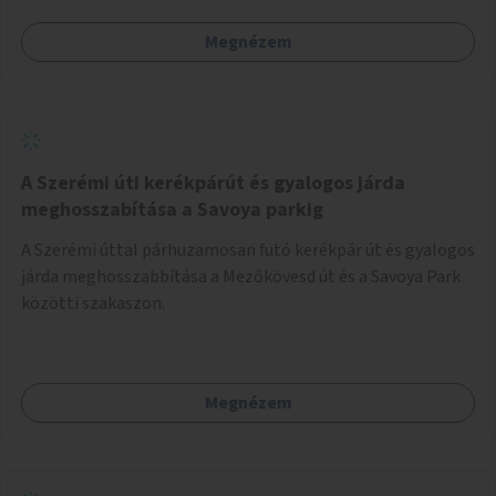
Megnézem
A Szerémi úti kerékpárút és gyalogos járda
meghosszabítása a Savoya parkig
A Szerémi úttal párhuzamosan futó kerékpár út és gyalogos
járda meghosszabbítása a Mezőkövesd út és a Savoya Park
közötti szakaszon.
Megnézem