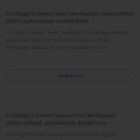
A Szilágyi Erzsébet fasori kerékpárút János kórház
előtti szakaszának rendbetétele
A Szilágyi Erzsébet fasori kerékpárút biztonságosabbá és
jobban kerékpározhatóvá tétele a János kórház -
Városmajor szakaszon, a kereszteződésen való
átvezetésnél kb a Majorkáig, az útpálya javításával, a
kerékpárút egyértelműbb felfestésével, a gyalogos
forgalomtól való jobb elkülönítésével, esetleg ésszerűbb
Megnézem
útvonal kijelölésével.
A Szilágyi Erzsébet fasoron futó kerékpárút
oktató jellegű, gyerekbarát átalakítása
A Szilágyi Erzsébet fasoron futó kerékpárút végig az