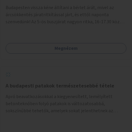
Budapesten vissza kéne állítani a bérlet árát, mivel az
árcsökkentés járatritkítással járt, és ettől naponta
szenvedünk! Az 5-ös buszjárat nagyon ritka, 16-17.30 között
annyira zsúfolt MINDEN NAP, hogy leszállni, felszállni
nehéz, egy szardíniásdoboz, mindenki szenved. 17 megállót
kell utaznunk, gyerekkel együtt minden nap. Sokkal többet
Megnézem
érnénk vele, ha növelnék a bérlet árát és gyakorítanák a
járatokat. 9500 vagy 8950 Ft teljesen mindegy egy család
költségvetésében, a közlekedésben viszont sokkal jobban
megéreznénk.
A budapesti patakok természetesebbé tétele
Apró beavatkozásokkal a kiegyenesített, lemélyített
betonteknőben folyó patakok is változatosabbá,
sokszínűbbé tehetők, amelyek sokat jelenthetnek az
élővilág, az azon keresztül nekünk, emberek számára is. Bár
mindenféle árvízvédelmi szabályozás, "költséghatékony"
karbantartás a legegyenesebb, legszabályosabbbnak tűnő