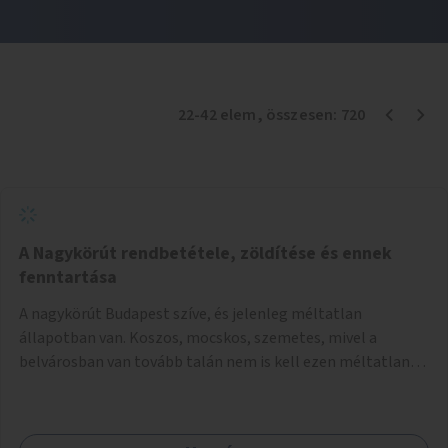
22
-
42
elem
, összesen:
720
A Nagykörút rendbetétele, zöldítése és ennek
fenntartása
A nagykörút Budapest szíve, és jelenleg méltatlan
állapotban van. Koszos, mocskos, szemetes, mivel a
belvárosban van tovább talán nem is kell ezen méltatlan,
igénytelen állapotot bemutatni. Ezen áldatlan helyzetet
szükséges felszámolni, a közterület állandó és rendszeres
tisztán tartásával, és nagy szükség lenne megfelelő