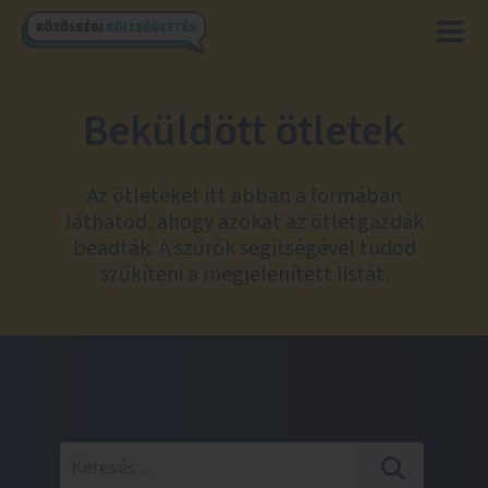
Beküldött ötletek
Az ötleteket itt abban a formában
láthatod, ahogy azokat az ötletgazdák
beadták. A szűrők segítségével tudod
szűkíteni a megjelenített listát.