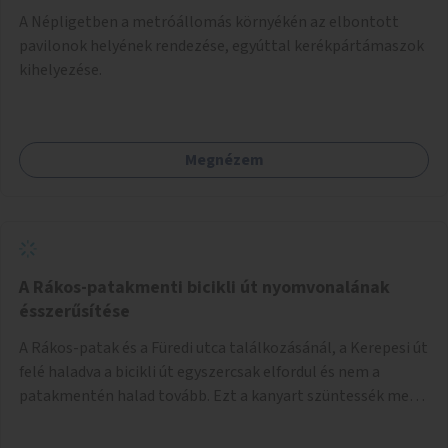
A Népligetben a metróállomás környékén az elbontott
pavilonok helyének rendezése, egyúttal kerékpártámaszok
kihelyezése.
Megnézem
A Rákos-patakmenti bicikli út nyomvonalának
ésszerűsítése
A Rákos-patak és a Füredi utca találkozásánál, a Kerepesi út
felé haladva a bicikli út egyszercsak elfordul és nem a
patakmentén halad tovább. Ezt a kanyart szüntessék meg
és a bicikli út a patakmentén haladjon tovább.