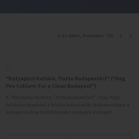
1
-
21
elem
, összesen:
720
"Kutyapiszi Kultúra: Tiszta Budapestért" ("Dog
Pee Culture: For a Clean Budapest")
A "Kutyapiszi Kultúra: Tiszta Budapestért" célja, hogy
felhívja a figyelmet a felelős kutyatartás új dimenziójára: a
kutyapiszi utcai tisztításának szokására. A projekt
keretében szeretnénk edukálni a kutyatulajdonosokat,
hogy séta közben, amikor kedvencük a járdára vizel, egy
palack vízzel öblítsék le azt, ezzel hozzájárulva a tiszta,