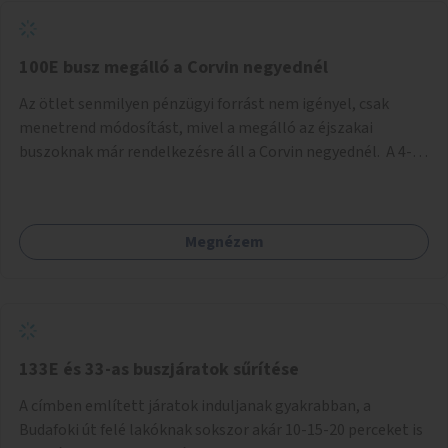
tud állni a megállóba. A környéken a tömegközlekedés
csúcsidőben már most is fullos, a Bosnyák téri beruházások
befejeztével hatványozódni fog az utazási igény.
100E busz megálló a Corvin negyednél
Az ötlet senmilyen pénzügyi forrást nem igényel, csak
menetrend módosítást, mivel a megálló az éjszakai
buszoknak már rendelkezésre áll a Corvin negyednél. A 4-es
és 6-os villamos vonalához közel élőknek a repülőtérre
kijutást, illetve onnan hazajutást nagyban megkönnyítené,
ha a 100E reptéri busz a Corvin negyed metrómegállónál is
Megnézem
megállna - főleg éjjel, amikor a metró nem jár, és a 200E
busz is sokkal ritkábban. Az utazási időt a belvárosban
100E-re fel-/leszállóknak ez az egyetlen plusz megálló
nem hosszabbítaná meg sokkal, a 4-6 vonalán lakóknak
viszont a Kálvin tér-Corvin negyed utat megspórolva 10-15
perccel rövidítheti az utazási idejét.
133E és 33-as buszjáratok sűrítése
A címben említett járatok induljanak gyakrabban, a
Budafoki út felé lakóknak sokszor akár 10-15-20 perceket is