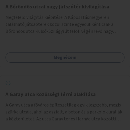
A Bőröndös utcai nagy játszótér kivilágítása
Megfelelő világítás kiépítése. A Káposztásmegyeren
található játszóterek közül szinte egyedüliként csak a
Bőröndös utca Külső-Szilágyi út felöli végén lévő nagy
játszótér nem rendelkezik közvilágítással, ami miatt a őszi
és téli hónapokban nem lehet ide járni a gyerekekkel.
Megnézem
A Garay utca közösségi térré alakítása
A Garay utca a főváros építészetileg egyik legszebb, mégis
szürke utcája, ahol az aszfalt, a beton és a parkolók uralják
a közterületet. Az utca Garay tér és Hernád utca közötti
szakasza tökéletes tere lehetne egy zöld és közösségbarát