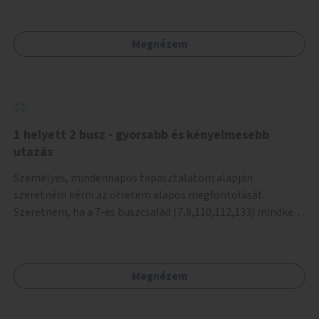
mivel nem üzletszerű a tevékenység.) Közösségi téren a
piacokkal nem konkurál.
Megnézem
1 helyett 2 busz - gyorsabb és kényelmesebb
utazás
Személyes, mindennapos tapasztalatom alapján
szeretném kérni az ötletem alapos megfontolását.
Szeretném, ha a 7-es buszcsalád (7,8,110,112,133) mindkét
irányban a Tisza István tér nevű megállóit aránylag kis
beavatkozással átalakítanák úgy, hogy egyszerre kettő
busz is be tudjon állni az öbölbe. Jelenleg biztonságosan
Megnézem
csak egy jármű tud beállni és kinyitni az ajtókat. A szorosan
mögötte haladó biztonsági okokból nem nyit ajtót, csak ha
az első már elhagyja a megállót és ő szabályosan be nem