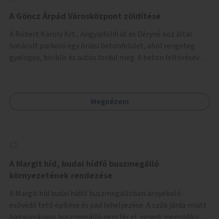
A Göncz Árpád Városközpont zöldítése
A Róbert Károly Krt., Angyalföldi út és Déryné köz által
határolt parkoló egy óriási betonfelület, ahol rengeteg
gyalogos, biciklis és autós fordul meg. A beton feltörésével,
virágágyások létesítésével, fák ültetésével a terület
kellemesebbé, élhetőbbá varázsolható. Az Angyalföldi út
menti járda és a parkoló közé kellene egy zöld sáv,
Megnézem
virágágyásokkal a meglévő fák alá, a lakóépület felőli két
autósáv közé fákat lehetne ültetni, illetve a parkoló és a
járda / bicikliút közé is jók lennének fák.
A Margit híd, budai hídfő buszmegálló
környezetének rendezése
A Margit híd budai hídfő buszmegállóban árnyékoló-
esővédő tető építése és pad lehelyezése. A szűk járda miatt
hagyományos buszmegálló nem fér el, egyedi megoldásra