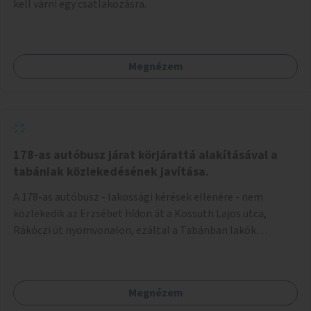
kell várni egy csatlakozásra.
Megnézem
178-as autóbusz járat körjárattá alakításával a
tabániak közlekedésének javítása.
A 178-as autóbusz - lakossági kérések ellenére - nem
közlekedik az Erzsébet hídon át a Kossuth Lajos utca,
Rákóczi út nyomvonalon, ezáltal a Tabánban lakók
belvárosba jutásának minősége jelentősen romlott a
változtatás óta! Nem tudnak továbbá a Tabániak közvetlen
járattal feljutni a Naphegyre, ahol iskola és óvoda is van a
Megnézem
körzetben élők számára. Megoldás lenne, ha a 178-as