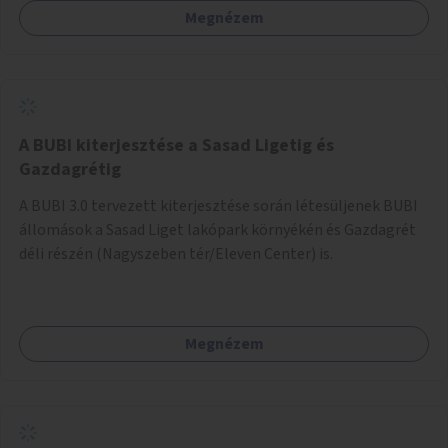
Megnézem
barátságosabbá és zöldebbé lehetne tenni a megállókat.
A BUBI kiterjesztése a Sasad Ligetig és
Gazdagrétig
A BUBI 3.0 tervezett kiterjesztése során létesüljenek BUBI
állomások a Sasad Liget lakópark környékén és Gazdagrét
déli részén (Nagyszeben tér/Eleven Center) is.
Megnézem