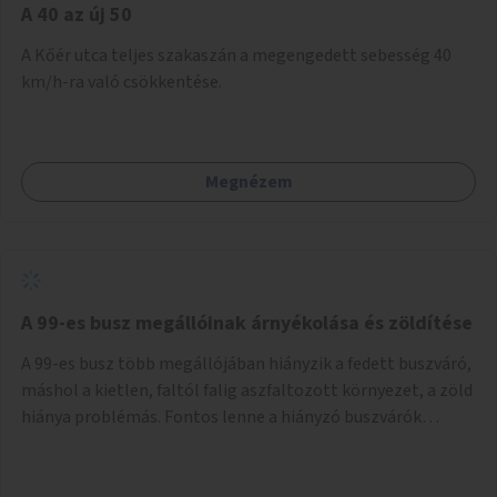
A 40 az új 50
A Kőér utca teljes szakaszán a megengedett sebesség 40
km/h-ra való csökkentése.
Megnézem
A 99-es busz megállóinak árnyékolása és zöldítése
A 99-es busz több megállójában hiányzik a fedett buszváró,
máshol a kietlen, faltól falig aszfaltozott környezet, a zöld
hiánya problémás. Fontos lenne a hiányzó buszvárók
pótlása és az árnyékolás megoldása. Mindezt a zöldítéssel
is össze lehetne kötni: ahol megoldható, ott az utasváróra
vagy akár önálló rácsozatra futtatott növényekkel