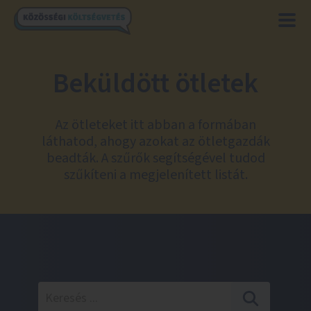
Beküldött ötletek
Az ötleteket itt abban a formában
láthatod, ahogy azokat az ötletgazdák
beadták. A szűrők segítségével tudod
szűkíteni a megjelenített listát.