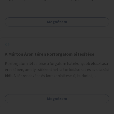
lenne szükség.
Megnézem
A Márton Áron téren körforgalom létesítése
Körforgalom létesítése a forgalom hatékonyabb elosztása
érdekében, amely csökkentheti a torlódásokat és az utazási
időt. A tér rendezése és korszerűsítése: új burkolat,
zöldfelületek, modern közösségi tér kialakítása, hogy a
hely valódi köztérré váljon, ahol az emberek szívesen
időznek.
Megnézem