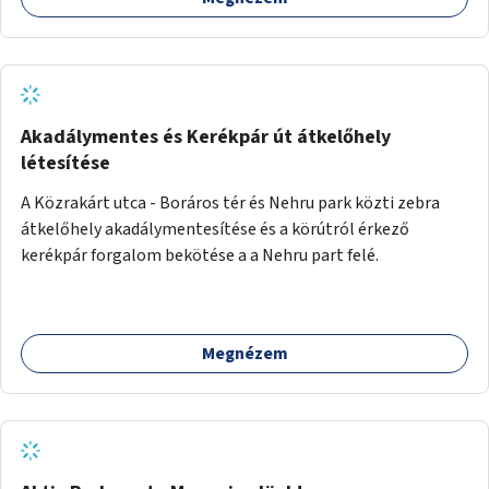
Akadálymentes és Kerékpár út átkelőhely
létesítése
A Közrakárt utca - Boráros tér és Nehru park közti zebra
átkelőhely akadálymentesítése és a körútról érkező
kerékpár forgalom bekötése a a Nehru part felé.
Megnézem