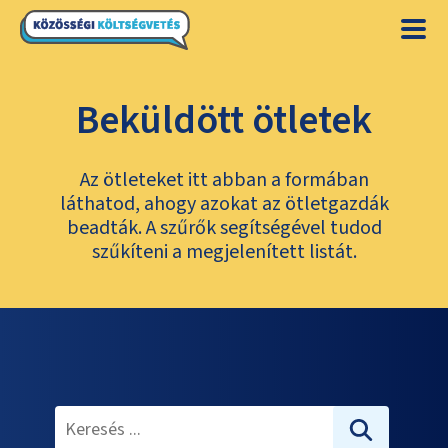
Beküldött ötletek
Az ötleteket itt abban a formában
láthatod, ahogy azokat az ötletgazdák
beadták. A szűrők segítségével tudod
szűkíteni a megjelenített listát.