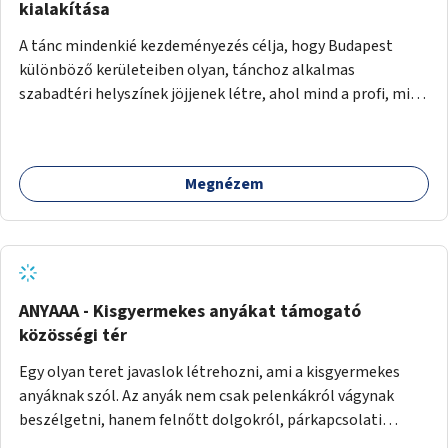
pedig tàmogatàsképpen adatna! A takarítàst kötelezően
kialakítása
fizethetné a hasznàlója, ez esetleg megoldàs lehet erre a
A tánc mindenkié kezdeményezés célja, hogy Budapest
problémàra!És ha nem rendezi, kitiltjàk a hasznàlók közül!
különböző kerületeiben olyan, tánchoz alkalmas
Remélem hasznosnak vélik majd ezt az ötletemet! Talàn
szabadtéri helyszínek jöjjenek létre, ahol mind a profi, mind
egy-két kapszulàt elfogadnék én is honoràriumképpen
az amatőr táncosok valamint a tánciskolák, táncklubok,
sajàt hasznàlatra nekem! Köszönetteljes szeretettel a làny
sőt, az egyszerű mozgásra vágyó lakosok is részt vehetnek
Budapestről
közösségi eseményeken. Ehhez olyan terek kialakítására
Megnézem
van szükség, ahol szabadtéri táncok szervezésére alkalmas,
csiszolt, sima burkolattal rendelkező platformok állnak
rendelkezésre. Az 5 darab táncteret, melynek nagysága
egyenként 70 négyzetméter. parkokban, közterületeken
javasoljuk kialakítani.
ANYAAA - Kisgyermekes anyákat támogató
közösségi tér
Egy olyan teret javaslok létrehozni, ami a kisgyermekes
anyáknak szól. Az anyák nem csak pelenkákról vágynak
beszélgetni, hanem felnőtt dolgokról, párkapcsolati
változásokról, új életük kihívásairól. Rengeteg tér és