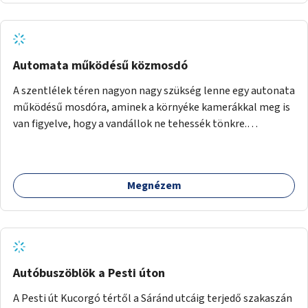
Automata működésű közmosdó
A szentlélek téren nagyon nagy szükség lenne egy autonata
működésű mosdóra, aminek a környéke kamerákkal meg is
van figyelve, hogy a vandállok ne tehessék tönkre.
Területileg a jelenlegi buszvégállomás területén lenne a
leghasznosabb a HÉV felé, mivel itt a forgalom is igen nagy.
Megnézem
Autóbuszöblök a Pesti úton
A Pesti út Kucorgó tértől a Sáránd utcáig terjedő szakaszán