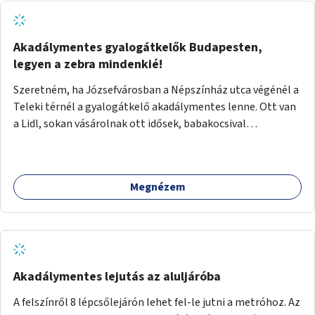
Akadálymentes gyalogátkelők Budapesten,
legyen a zebra mindenkié!
Szeretném, ha Józsefvárosban a Népszínház utca végénél a
Teleki térnél a gyalogátkelő akadálymentes lenne. Ott van
a Lidl, sokan vásárolnak ott idősek, babakocsival
közlekedők és fogyatékossággal élők is. Ennek ellenére a
zebra nem akadálymentes. A gyalogátkelő mindenkié, ez ne
csak elméletben legyen igaz
Megnézem
Akadálymentes lejutás az aluljáróba
A felszínről 8 lépcsőlejárón lehet fel-le jutni a metróhoz. Az