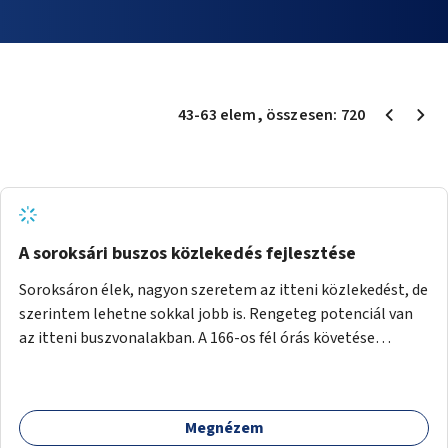
43
-
63
elem
, összesen:
720
A soroksári buszos közlekedés fejlesztése
Soroksáron élek, nagyon szeretem az itteni közlekedést, de
szerintem lehetne sokkal jobb is. Rengeteg potenciál van
az itteni buszvonalakban. A 166-os fél órás követése
hétköznap borzasztó ritka. Csomóan utaznak vele és egy
nagyon kényelmes járat. Nagyon jól el lehet vele kerülni a
HÉVet, ráadásul kényelmes alacsonypadlós szolgáltatást
Megnézem
nyújt. Hétköznap csúcsidőben a 166-os járhatna 15