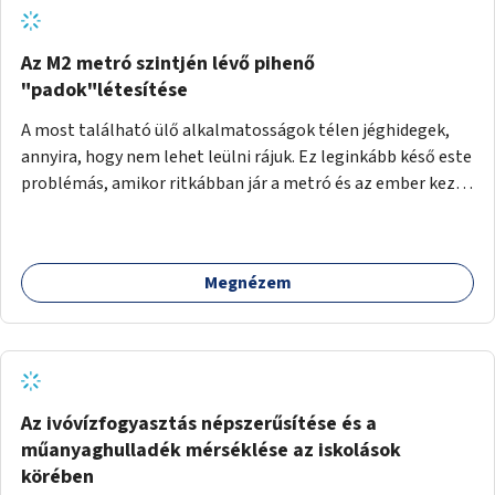
Az M2 metró szintjén lévő pihenő
"padok"létesítése
A most található ülő alkalmatosságok télen jéghidegek,
annyira, hogy nem lehet leülni rájuk. Ez leginkább késő este
problémás, amikor ritkábban jár a metró és az ember keze
tele van csomagokkal.
Megnézem
Az ivóvízfogyasztás népszerűsítése és a
műanyaghulladék mérséklése az iskolások
körében