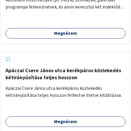
programjai felkerülnének, és amin keresztül két érdeklődő,
akik nem szívesen mennének egyedül az adott programra,
összeszerveződhetnek.
Megnézem
Apáczai Csere János utca kerékpáros közlekedés
kétirányúsítása teljes hosszon
Apáczai Csere János utca kerékpáros közlekedés
kétirányúsítása teljes hosszon felfestve illetve kitáblázva.
Megnézem