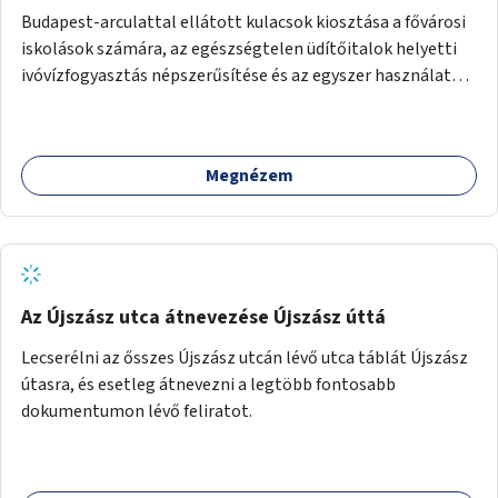
Budapest-arculattal ellátott kulacsok kiosztása a fővárosi
iskolások számára, az egészségtelen üdítőitalok helyetti
ivóvízfogyasztás népszerűsítése és az egyszer használatos
PET-palackok használatának csökkentése céljából.
Megnézem
Az Újszász utca átnevezése Újszász úttá
Lecserélni az ősszes Újszász utcán lévő utca táblát Újszász
útasra, és esetleg átnevezni a legtöbb fontosabb
dokumentumon lévő feliratot.