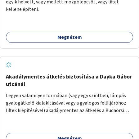
egyik helyett, vagy mellett mozgólépcsőt, vagy liftet
kellene építeni.
Megnézem
Akadálymentes átkelés biztosítása a Dayka Gábor
utcánál
Legyen valamilyen formában (vagy egy szintbeli, lámpás
gyalogátkelő kialakításával vagy a gyalogos felüljáróhoz
liftek kiépítésével) akadálymentes az átkelés a Budaörsi
úton a Dayka Gábor utcánál.
Megnézem