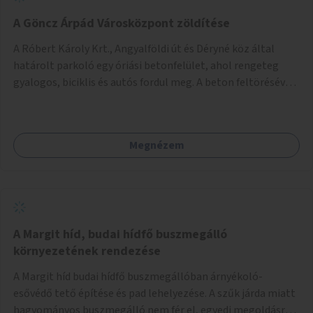
A Göncz Árpád Városközpont zöldítése
A Róbert Károly Krt., Angyalföldi út és Déryné köz által
határolt parkoló egy óriási betonfelület, ahol rengeteg
gyalogos, biciklis és autós fordul meg. A beton feltörésével,
virágágyások létesítésével, fák ültetésével a terület
kellemesebbé, élhetőbbá varázsolható. Az Angyalföldi út
menti járda és a parkoló közé kellene egy zöld sáv,
Megnézem
virágágyásokkal a meglévő fák alá, a lakóépület felőli két
autósáv közé fákat lehetne ültetni, illetve a parkoló és a
járda / bicikliút közé is jók lennének fák.
A Margit híd, budai hídfő buszmegálló
környezetének rendezése
A Margit híd budai hídfő buszmegállóban árnyékoló-
esővédő tető építése és pad lehelyezése. A szűk járda miatt
hagyományos buszmegálló nem fér el, egyedi megoldásra