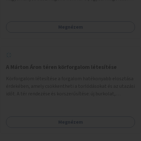
lenne szükség.
Megnézem
A Márton Áron téren körforgalom létesítése
Körforgalom létesítése a forgalom hatékonyabb elosztása
érdekében, amely csökkentheti a torlódásokat és az utazási
időt. A tér rendezése és korszerűsítése: új burkolat,
zöldfelületek, modern közösségi tér kialakítása, hogy a
hely valódi köztérré váljon, ahol az emberek szívesen
időznek.
Megnézem