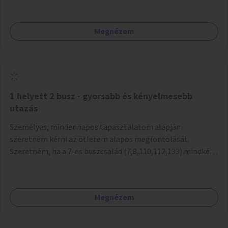
mivel nem üzletszerű a tevékenység.) Közösségi téren a
piacokkal nem konkurál.
Megnézem
1 helyett 2 busz - gyorsabb és kényelmesebb
utazás
Személyes, mindennapos tapasztalatom alapján
szeretném kérni az ötletem alapos megfontolását.
Szeretném, ha a 7-es buszcsalád (7,8,110,112,133) mindkét
irányban a Tisza István tér nevű megállóit aránylag kis
beavatkozással átalakítanák úgy, hogy egyszerre kettő
busz is be tudjon állni az öbölbe. Jelenleg biztonságosan
Megnézem
csak egy jármű tud beállni és kinyitni az ajtókat. A szorosan
mögötte haladó biztonsági okokból nem nyit ajtót, csak ha
az első már elhagyja a megállót és ő szabályosan be nem