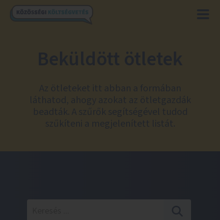
Beküldött ötletek
Az ötleteket itt abban a formában
láthatod, ahogy azokat az ötletgazdák
beadták. A szűrők segítségével tudod
szűkíteni a megjelenített listát.