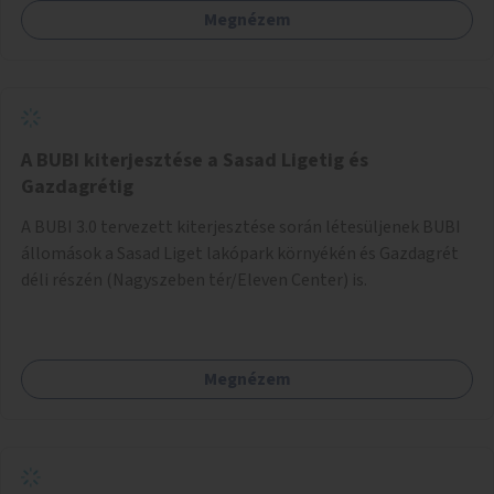
Megnézem
barátságosabbá és zöldebbé lehetne tenni a megállókat.
A BUBI kiterjesztése a Sasad Ligetig és
Gazdagrétig
A BUBI 3.0 tervezett kiterjesztése során létesüljenek BUBI
állomások a Sasad Liget lakópark környékén és Gazdagrét
déli részén (Nagyszeben tér/Eleven Center) is.
Megnézem