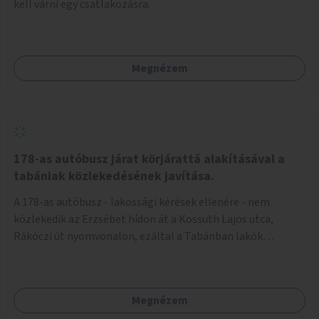
kell várni egy csatlakozásra.
Megnézem
178-as autóbusz járat körjárattá alakításával a
tabániak közlekedésének javítása.
A 178-as autóbusz - lakossági kérések ellenére - nem
közlekedik az Erzsébet hídon át a Kossuth Lajos utca,
Rákóczi út nyomvonalon, ezáltal a Tabánban lakók
belvárosba jutásának minősége jelentősen romlott a
változtatás óta! Nem tudnak továbbá a Tabániak közvetlen
járattal feljutni a Naphegyre, ahol iskola és óvoda is van a
Megnézem
körzetben élők számára. Megoldás lenne, ha a 178-as