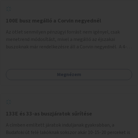
tud állni a megállóba. A környéken a tömegközlekedés
csúcsidőben már most is fullos, a Bosnyák téri beruházások
befejeztével hatványozódni fog az utazási igény.
100E busz megálló a Corvin negyednél
Az ötlet senmilyen pénzügyi forrást nem igényel, csak
menetrend módosítást, mivel a megálló az éjszakai
buszoknak már rendelkezésre áll a Corvin negyednél. A 4-es
és 6-os villamos vonalához közel élőknek a repülőtérre
kijutást, illetve onnan hazajutást nagyban megkönnyítené,
ha a 100E reptéri busz a Corvin negyed metrómegállónál is
Megnézem
megállna - főleg éjjel, amikor a metró nem jár, és a 200E
busz is sokkal ritkábban. Az utazási időt a belvárosban
100E-re fel-/leszállóknak ez az egyetlen plusz megálló
nem hosszabbítaná meg sokkal, a 4-6 vonalán lakóknak
viszont a Kálvin tér-Corvin negyed utat megspórolva 10-15
perccel rövidítheti az utazási idejét.
133E és 33-as buszjáratok sűrítése
A címben említett járatok induljanak gyakrabban, a
Budafoki út felé lakóknak sokszor akár 10-15-20 perceket is