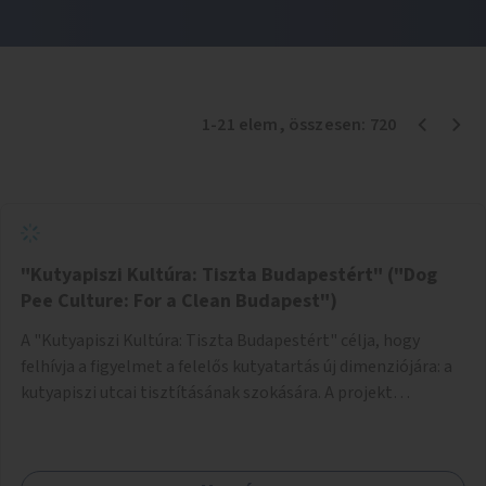
1
-
21
elem
, összesen:
720
"Kutyapiszi Kultúra: Tiszta Budapestért" ("Dog
Pee Culture: For a Clean Budapest")
A "Kutyapiszi Kultúra: Tiszta Budapestért" célja, hogy
felhívja a figyelmet a felelős kutyatartás új dimenziójára: a
kutyapiszi utcai tisztításának szokására. A projekt
keretében szeretnénk edukálni a kutyatulajdonosokat,
hogy séta közben, amikor kedvencük a járdára vizel, egy
palack vízzel öblítsék le azt, ezzel hozzájárulva a tiszta,