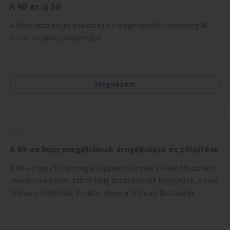
A 40 az új 50
A Kőér utca teljes szakaszán a megengedett sebesség 40
km/h-ra való csökkentése.
Megnézem
A 99-es busz megállóinak árnyékolása és zöldítése
A 99-es busz több megállójában hiányzik a fedett buszváró,
máshol a kietlen, faltól falig aszfaltozott környezet, a zöld
hiánya problémás. Fontos lenne a hiányzó buszvárók
pótlása és az árnyékolás megoldása. Mindezt a zöldítéssel
is össze lehetne kötni: ahol megoldható, ott az utasváróra
vagy akár önálló rácsozatra futtatott növényekkel