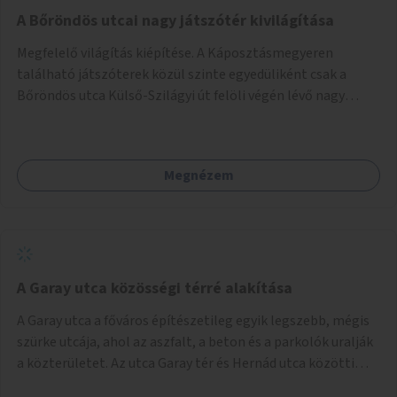
A Bőröndös utcai nagy játszótér kivilágítása
Megfelelő világítás kiépítése. A Káposztásmegyeren
található játszóterek közül szinte egyedüliként csak a
Bőröndös utca Külső-Szilágyi út felöli végén lévő nagy
játszótér nem rendelkezik közvilágítással, ami miatt a őszi
és téli hónapokban nem lehet ide járni a gyerekekkel.
Megnézem
A Garay utca közösségi térré alakítása
A Garay utca a főváros építészetileg egyik legszebb, mégis
szürke utcája, ahol az aszfalt, a beton és a parkolók uralják
a közterületet. Az utca Garay tér és Hernád utca közötti
szakasza tökéletes tere lehetne egy zöld és közösségbarát