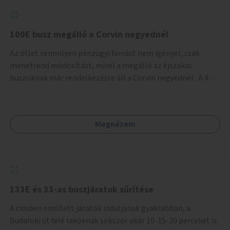
tud állni a megállóba. A környéken a tömegközlekedés
csúcsidőben már most is fullos, a Bosnyák téri beruházások
befejeztével hatványozódni fog az utazási igény.
100E busz megálló a Corvin negyednél
Az ötlet senmilyen pénzügyi forrást nem igényel, csak
menetrend módosítást, mivel a megálló az éjszakai
buszoknak már rendelkezésre áll a Corvin negyednél. A 4-es
és 6-os villamos vonalához közel élőknek a repülőtérre
kijutást, illetve onnan hazajutást nagyban megkönnyítené,
ha a 100E reptéri busz a Corvin negyed metrómegállónál is
Megnézem
megállna - főleg éjjel, amikor a metró nem jár, és a 200E
busz is sokkal ritkábban. Az utazási időt a belvárosban
100E-re fel-/leszállóknak ez az egyetlen plusz megálló
nem hosszabbítaná meg sokkal, a 4-6 vonalán lakóknak
viszont a Kálvin tér-Corvin negyed utat megspórolva 10-15
perccel rövidítheti az utazási idejét.
133E és 33-as buszjáratok sűrítése
A címben említett járatok induljanak gyakrabban, a
Budafoki út felé lakóknak sokszor akár 10-15-20 perceket is