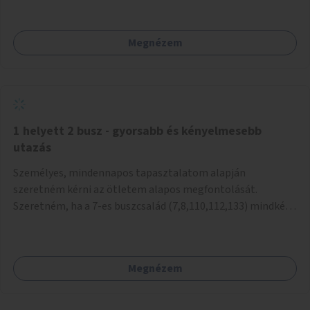
mivel nem üzletszerű a tevékenység.) Közösségi téren a
piacokkal nem konkurál.
Megnézem
1 helyett 2 busz - gyorsabb és kényelmesebb
utazás
Személyes, mindennapos tapasztalatom alapján
szeretném kérni az ötletem alapos megfontolását.
Szeretném, ha a 7-es buszcsalád (7,8,110,112,133) mindkét
irányban a Tisza István tér nevű megállóit aránylag kis
beavatkozással átalakítanák úgy, hogy egyszerre kettő
busz is be tudjon állni az öbölbe. Jelenleg biztonságosan
Megnézem
csak egy jármű tud beállni és kinyitni az ajtókat. A szorosan
mögötte haladó biztonsági okokból nem nyit ajtót, csak ha
az első már elhagyja a megállót és ő szabályosan be nem