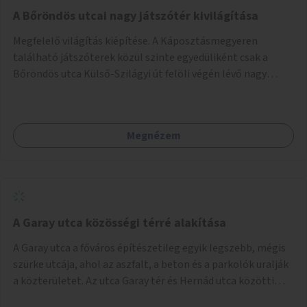
A Bőröndös utcai nagy játszótér kivilágítása
Megfelelő világítás kiépítése. A Káposztásmegyeren
található játszóterek közül szinte egyedüliként csak a
Bőröndös utca Külső-Szilágyi út felöli végén lévő nagy
játszótér nem rendelkezik közvilágítással, ami miatt a őszi
és téli hónapokban nem lehet ide járni a gyerekekkel.
Megnézem
A Garay utca közösségi térré alakítása
A Garay utca a főváros építészetileg egyik legszebb, mégis
szürke utcája, ahol az aszfalt, a beton és a parkolók uralják
a közterületet. Az utca Garay tér és Hernád utca közötti
szakasza tökéletes tere lehetne egy zöld és közösségbarát