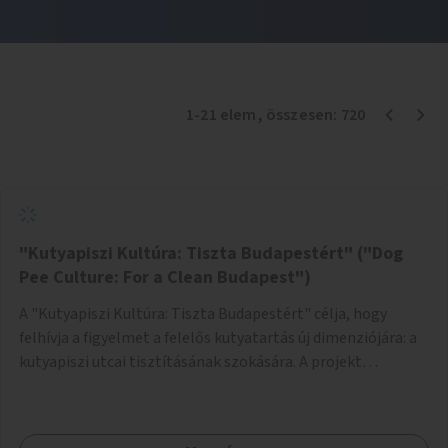
1
-
21
elem
, összesen:
720
"Kutyapiszi Kultúra: Tiszta Budapestért" ("Dog
Pee Culture: For a Clean Budapest")
A "Kutyapiszi Kultúra: Tiszta Budapestért" célja, hogy
felhívja a figyelmet a felelős kutyatartás új dimenziójára: a
kutyapiszi utcai tisztításának szokására. A projekt
keretében szeretnénk edukálni a kutyatulajdonosokat,
hogy séta közben, amikor kedvencük a járdára vizel, egy
palack vízzel öblítsék le azt, ezzel hozzájárulva a tiszta,