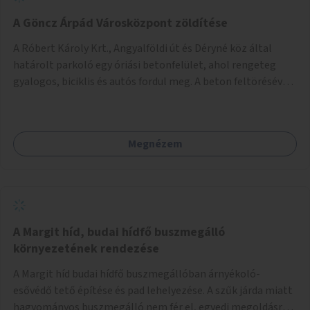
A Göncz Árpád Városközpont zöldítése
A Róbert Károly Krt., Angyalföldi út és Déryné köz által
határolt parkoló egy óriási betonfelület, ahol rengeteg
gyalogos, biciklis és autós fordul meg. A beton feltörésével,
virágágyások létesítésével, fák ültetésével a terület
kellemesebbé, élhetőbbá varázsolható. Az Angyalföldi út
menti járda és a parkoló közé kellene egy zöld sáv,
Megnézem
virágágyásokkal a meglévő fák alá, a lakóépület felőli két
autósáv közé fákat lehetne ültetni, illetve a parkoló és a
járda / bicikliút közé is jók lennének fák.
A Margit híd, budai hídfő buszmegálló
környezetének rendezése
A Margit híd budai hídfő buszmegállóban árnyékoló-
esővédő tető építése és pad lehelyezése. A szűk járda miatt
hagyományos buszmegálló nem fér el, egyedi megoldásra