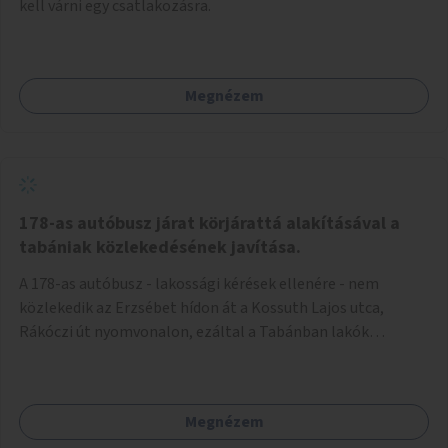
kell várni egy csatlakozásra.
Megnézem
178-as autóbusz járat körjárattá alakításával a
tabániak közlekedésének javítása.
A 178-as autóbusz - lakossági kérések ellenére - nem
közlekedik az Erzsébet hídon át a Kossuth Lajos utca,
Rákóczi út nyomvonalon, ezáltal a Tabánban lakók
belvárosba jutásának minősége jelentősen romlott a
változtatás óta! Nem tudnak továbbá a Tabániak közvetlen
járattal feljutni a Naphegyre, ahol iskola és óvoda is van a
Megnézem
körzetben élők számára. Megoldás lenne, ha a 178-as