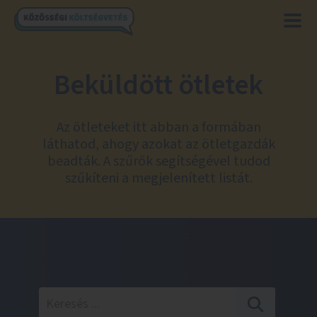
Beküldött ötletek
Az ötleteket itt abban a formában
láthatod, ahogy azokat az ötletgazdák
beadták. A szűrők segítségével tudod
szűkíteni a megjelenített listát.