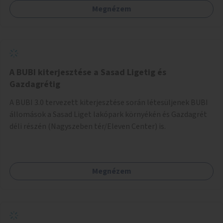
Megnézem
barátságosabbá és zöldebbé lehetne tenni a megállókat.
A BUBI kiterjesztése a Sasad Ligetig és
Gazdagrétig
A BUBI 3.0 tervezett kiterjesztése során létesüljenek BUBI
állomások a Sasad Liget lakópark környékén és Gazdagrét
déli részén (Nagyszeben tér/Eleven Center) is.
Megnézem