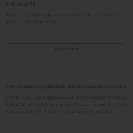
A 40 az új 50
A Kőér utca teljes szakaszán a megengedett sebesség 40
km/h-ra való csökkentése.
Megnézem
A 99-es busz megállóinak árnyékolása és zöldítése
A 99-es busz több megállójában hiányzik a fedett buszváró,
máshol a kietlen, faltól falig aszfaltozott környezet, a zöld
hiánya problémás. Fontos lenne a hiányzó buszvárók
pótlása és az árnyékolás megoldása. Mindezt a zöldítéssel
is össze lehetne kötni: ahol megoldható, ott az utasváróra
vagy akár önálló rácsozatra futtatott növényekkel