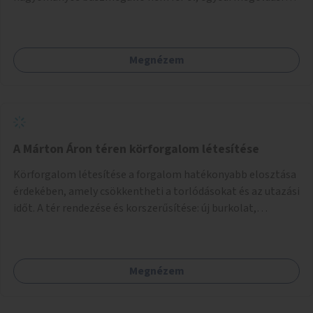
lenne szükség.
Megnézem
A Márton Áron téren körforgalom létesítése
Körforgalom létesítése a forgalom hatékonyabb elosztása
érdekében, amely csökkentheti a torlódásokat és az utazási
időt. A tér rendezése és korszerűsítése: új burkolat,
zöldfelületek, modern közösségi tér kialakítása, hogy a
hely valódi köztérré váljon, ahol az emberek szívesen
időznek.
Megnézem