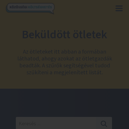
Beküldött ötletek
Az ötleteket itt abban a formában
láthatod, ahogy azokat az ötletgazdák
beadták. A szűrők segítségével tudod
szűkíteni a megjelenített listát.