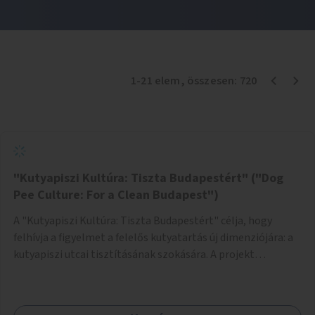
1
-
21
elem
, összesen:
720
"Kutyapiszi Kultúra: Tiszta Budapestért" ("Dog
Pee Culture: For a Clean Budapest")
A "Kutyapiszi Kultúra: Tiszta Budapestért" célja, hogy
felhívja a figyelmet a felelős kutyatartás új dimenziójára: a
kutyapiszi utcai tisztításának szokására. A projekt
keretében szeretnénk edukálni a kutyatulajdonosokat,
hogy séta közben, amikor kedvencük a járdára vizel, egy
palack vízzel öblítsék le azt, ezzel hozzájárulva a tiszta,