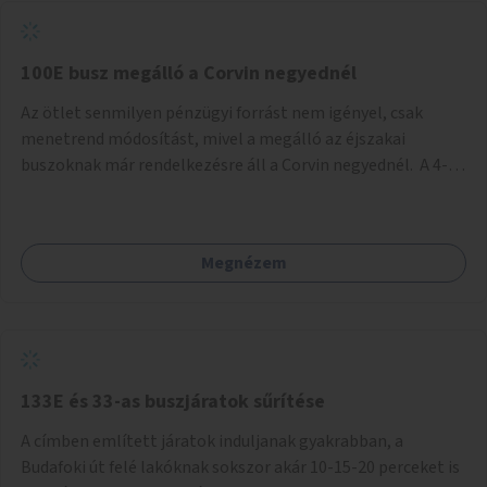
tud állni a megállóba. A környéken a tömegközlekedés
csúcsidőben már most is fullos, a Bosnyák téri beruházások
befejeztével hatványozódni fog az utazási igény.
100E busz megálló a Corvin negyednél
Az ötlet senmilyen pénzügyi forrást nem igényel, csak
menetrend módosítást, mivel a megálló az éjszakai
buszoknak már rendelkezésre áll a Corvin negyednél. A 4-es
és 6-os villamos vonalához közel élőknek a repülőtérre
kijutást, illetve onnan hazajutást nagyban megkönnyítené,
ha a 100E reptéri busz a Corvin negyed metrómegállónál is
Megnézem
megállna - főleg éjjel, amikor a metró nem jár, és a 200E
busz is sokkal ritkábban. Az utazási időt a belvárosban
100E-re fel-/leszállóknak ez az egyetlen plusz megálló
nem hosszabbítaná meg sokkal, a 4-6 vonalán lakóknak
viszont a Kálvin tér-Corvin negyed utat megspórolva 10-15
perccel rövidítheti az utazási idejét.
133E és 33-as buszjáratok sűrítése
A címben említett járatok induljanak gyakrabban, a
Budafoki út felé lakóknak sokszor akár 10-15-20 perceket is