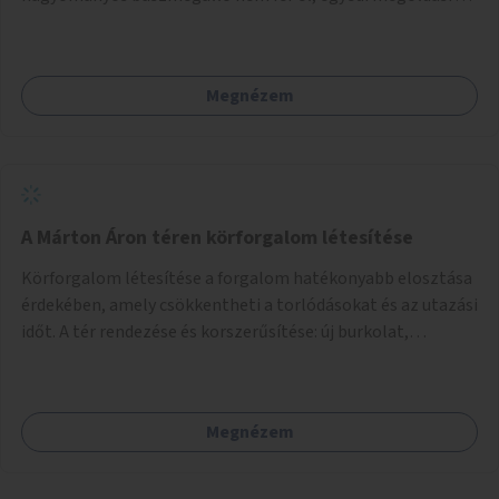
lenne szükség.
Megnézem
A Márton Áron téren körforgalom létesítése
Körforgalom létesítése a forgalom hatékonyabb elosztása
érdekében, amely csökkentheti a torlódásokat és az utazási
időt. A tér rendezése és korszerűsítése: új burkolat,
zöldfelületek, modern közösségi tér kialakítása, hogy a
hely valódi köztérré váljon, ahol az emberek szívesen
időznek.
Megnézem