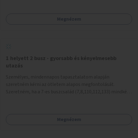
mivel nem üzletszerű a tevékenység.) Közösségi téren a
piacokkal nem konkurál.
Megnézem
1 helyett 2 busz - gyorsabb és kényelmesebb
utazás
Személyes, mindennapos tapasztalatom alapján
szeretném kérni az ötletem alapos megfontolását.
Szeretném, ha a 7-es buszcsalád (7,8,110,112,133) mindkét
irányban a Tisza István tér nevű megállóit aránylag kis
beavatkozással átalakítanák úgy, hogy egyszerre kettő
busz is be tudjon állni az öbölbe. Jelenleg biztonságosan
Megnézem
csak egy jármű tud beállni és kinyitni az ajtókat. A szorosan
mögötte haladó biztonsági okokból nem nyit ajtót, csak ha
az első már elhagyja a megállót és ő szabályosan be nem