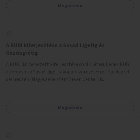
Megnézem
barátságosabbá és zöldebbé lehetne tenni a megállókat.
A BUBI kiterjesztése a Sasad Ligetig és
Gazdagrétig
A BUBI 3.0 tervezett kiterjesztése során létesüljenek BUBI
állomások a Sasad Liget lakópark környékén és Gazdagrét
déli részén (Nagyszeben tér/Eleven Center) is.
Megnézem