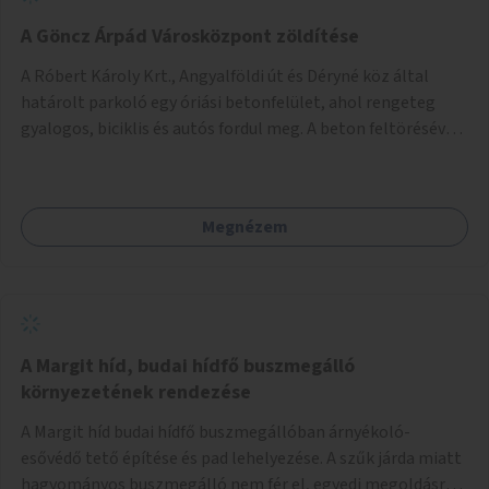
A Göncz Árpád Városközpont zöldítése
A Róbert Károly Krt., Angyalföldi út és Déryné köz által
határolt parkoló egy óriási betonfelület, ahol rengeteg
gyalogos, biciklis és autós fordul meg. A beton feltörésével,
virágágyások létesítésével, fák ültetésével a terület
kellemesebbé, élhetőbbá varázsolható. Az Angyalföldi út
menti járda és a parkoló közé kellene egy zöld sáv,
Megnézem
virágágyásokkal a meglévő fák alá, a lakóépület felőli két
autósáv közé fákat lehetne ültetni, illetve a parkoló és a
járda / bicikliút közé is jók lennének fák.
A Margit híd, budai hídfő buszmegálló
környezetének rendezése
A Margit híd budai hídfő buszmegállóban árnyékoló-
esővédő tető építése és pad lehelyezése. A szűk járda miatt
hagyományos buszmegálló nem fér el, egyedi megoldásra