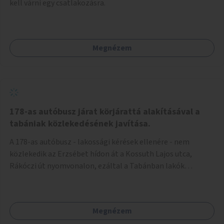
kell várni egy csatlakozásra.
Megnézem
178-as autóbusz járat körjárattá alakításával a
tabániak közlekedésének javítása.
A 178-as autóbusz - lakossági kérések ellenére - nem
közlekedik az Erzsébet hídon át a Kossuth Lajos utca,
Rákóczi út nyomvonalon, ezáltal a Tabánban lakók
belvárosba jutásának minősége jelentősen romlott a
változtatás óta! Nem tudnak továbbá a Tabániak közvetlen
járattal feljutni a Naphegyre, ahol iskola és óvoda is van a
Megnézem
körzetben élők számára. Megoldás lenne, ha a 178-as