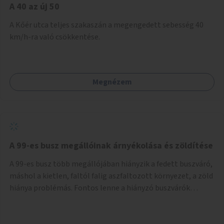
A 40 az új 50
A Kőér utca teljes szakaszán a megengedett sebesség 40
km/h-ra való csökkentése.
Megnézem
A 99-es busz megállóinak árnyékolása és zöldítése
A 99-es busz több megállójában hiányzik a fedett buszváró,
máshol a kietlen, faltól falig aszfaltozott környezet, a zöld
hiánya problémás. Fontos lenne a hiányzó buszvárók
pótlása és az árnyékolás megoldása. Mindezt a zöldítéssel
is össze lehetne kötni: ahol megoldható, ott az utasváróra
vagy akár önálló rácsozatra futtatott növényekkel