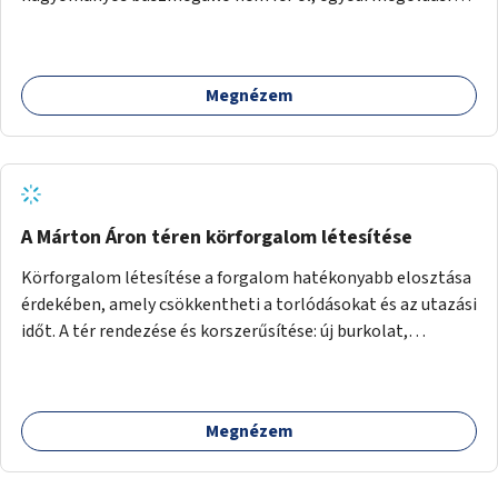
lenne szükség.
Megnézem
A Márton Áron téren körforgalom létesítése
Körforgalom létesítése a forgalom hatékonyabb elosztása
érdekében, amely csökkentheti a torlódásokat és az utazási
időt. A tér rendezése és korszerűsítése: új burkolat,
zöldfelületek, modern közösségi tér kialakítása, hogy a
hely valódi köztérré váljon, ahol az emberek szívesen
időznek.
Megnézem