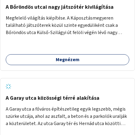
A Bőröndös utcai nagy játszótér kivilágítása
Megfelelő világítás kiépítése. A Káposztásmegyeren
található játszóterek közül szinte egyedüliként csak a
Bőröndös utca Külső-Szilágyi út felöli végén lévő nagy
játszótér nem rendelkezik közvilágítással, ami miatt a őszi
és téli hónapokban nem lehet ide járni a gyerekekkel.
Megnézem
A Garay utca közösségi térré alakítása
A Garay utca a főváros építészetileg egyik legszebb, mégis
szürke utcája, ahol az aszfalt, a beton és a parkolók uralják
a közterületet. Az utca Garay tér és Hernád utca közötti
szakasza tökéletes tere lehetne egy zöld és közösségbarát