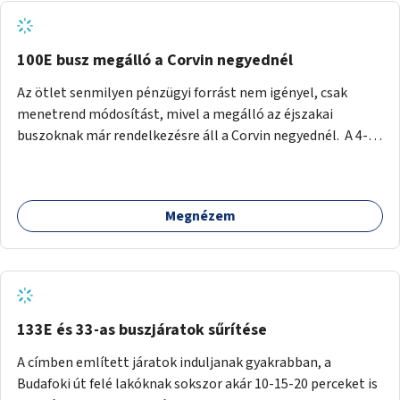
tud állni a megállóba. A környéken a tömegközlekedés
csúcsidőben már most is fullos, a Bosnyák téri beruházások
befejeztével hatványozódni fog az utazási igény.
100E busz megálló a Corvin negyednél
Az ötlet senmilyen pénzügyi forrást nem igényel, csak
menetrend módosítást, mivel a megálló az éjszakai
buszoknak már rendelkezésre áll a Corvin negyednél. A 4-es
és 6-os villamos vonalához közel élőknek a repülőtérre
kijutást, illetve onnan hazajutást nagyban megkönnyítené,
ha a 100E reptéri busz a Corvin negyed metrómegállónál is
Megnézem
megállna - főleg éjjel, amikor a metró nem jár, és a 200E
busz is sokkal ritkábban. Az utazási időt a belvárosban
100E-re fel-/leszállóknak ez az egyetlen plusz megálló
nem hosszabbítaná meg sokkal, a 4-6 vonalán lakóknak
viszont a Kálvin tér-Corvin negyed utat megspórolva 10-15
perccel rövidítheti az utazási idejét.
133E és 33-as buszjáratok sűrítése
A címben említett járatok induljanak gyakrabban, a
Budafoki út felé lakóknak sokszor akár 10-15-20 perceket is