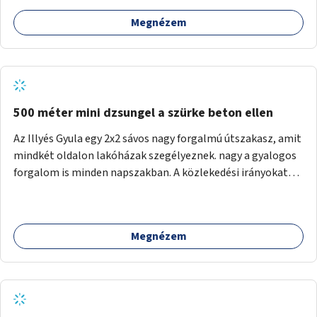
Megnézem
500 méter mini dzsungel a szürke beton ellen
Az Illyés Gyula egy 2x2 sávos nagy forgalmú útszakasz, amit
mindkét oldalon lakóházak szegélyeznek. nagy a gyalogos
forgalom is minden napszakban. A közlekedési irányokat
egy sivár zöldsáv választja el, ami kiválóan alkalmas lenne
egy nagy biodiverzitású hosszú kert kialakítására, több
szintű növényzettel, öntözőrendszerrel, esetleg
Megnézem
valamilyen vizes attrakcióval ami végfut mind az 500m-en.