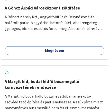
A Göncz Árpád Városközpont zöldítése
A Róbert Károly Krt., Angyalföldi út és Déryné köz által
határolt parkoló egy óriási betonfelület, ahol rengeteg
gyalogos, biciklis és autós fordul meg. A beton feltörésével,
virágágyások létesítésével, fák ültetésével a terület
kellemesebbé, élhetőbbá varázsolható. Az Angyalföldi út
menti járda és a parkoló közé kellene egy zöld sáv,
Megnézem
virágágyásokkal a meglévő fák alá, a lakóépület felőli két
autósáv közé fákat lehetne ültetni, illetve a parkoló és a
járda / bicikliút közé is jók lennének fák.
A Margit híd, budai hídfő buszmegálló
környezetének rendezése
A Margit híd budai hídfő buszmegállóban árnyékoló-
esővédő tető építése és pad lehelyezése. A szűk járda miatt
hagyományos buszmegálló nem fér el, egyedi megoldásra