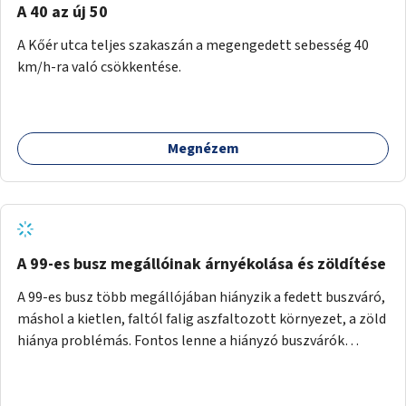
A 40 az új 50
A Kőér utca teljes szakaszán a megengedett sebesség 40
km/h-ra való csökkentése.
Megnézem
A 99-es busz megállóinak árnyékolása és zöldítése
A 99-es busz több megállójában hiányzik a fedett buszváró,
máshol a kietlen, faltól falig aszfaltozott környezet, a zöld
hiánya problémás. Fontos lenne a hiányzó buszvárók
pótlása és az árnyékolás megoldása. Mindezt a zöldítéssel
is össze lehetne kötni: ahol megoldható, ott az utasváróra
vagy akár önálló rácsozatra futtatott növényekkel