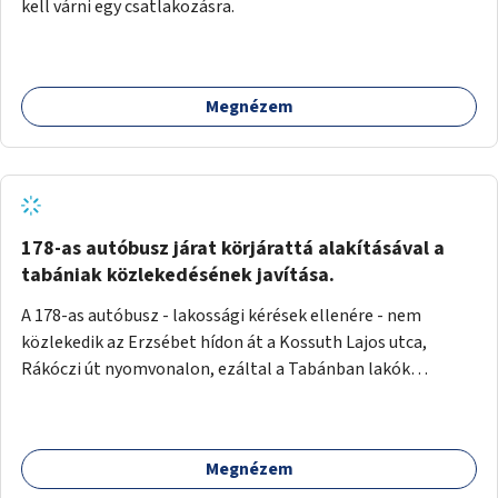
kell várni egy csatlakozásra.
Megnézem
178-as autóbusz járat körjárattá alakításával a
tabániak közlekedésének javítása.
A 178-as autóbusz - lakossági kérések ellenére - nem
közlekedik az Erzsébet hídon át a Kossuth Lajos utca,
Rákóczi út nyomvonalon, ezáltal a Tabánban lakók
belvárosba jutásának minősége jelentősen romlott a
változtatás óta! Nem tudnak továbbá a Tabániak közvetlen
járattal feljutni a Naphegyre, ahol iskola és óvoda is van a
Megnézem
körzetben élők számára. Megoldás lenne, ha a 178-as