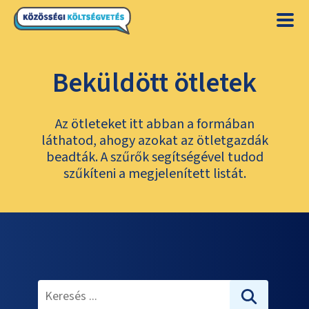
Beküldött ötletek
Az ötleteket itt abban a formában
láthatod, ahogy azokat az ötletgazdák
beadták. A szűrők segítségével tudod
szűkíteni a megjelenített listát.