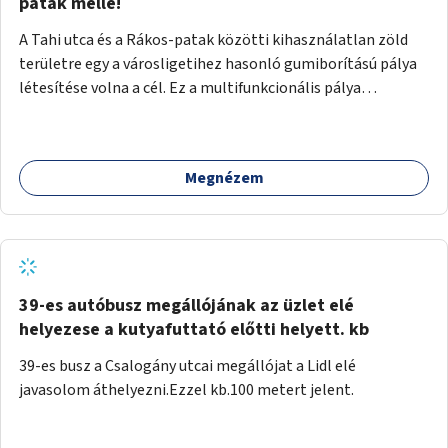
gyalogosforgalom miatt, mert távolsági buszmegálló,
patak mellé!
templom, posta, iskola is található a közelben.
A Tahi utca és a Rákos-patak közötti kihasználatlan zöld
területre egy a városligetihez hasonló gumiborítású pálya
létesítése volna a cél. Ez a multifunkcionális pálya
praktikus, mivel egyszerre űzhető röplabda, tollaslabda,
illetve lábtenisz is, az állítható hálónak köszönhetően.
Megnézem
39-es autóbusz megállójának az üzlet elé
helyezese a kutyafuttató előtti helyett. kb
39-es busz a Csalogány utcai megállójat a Lidl elé
javasolom áthelyezni.Ezzel kb.100 metert jelent.