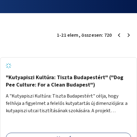
1
-
21
elem
, összesen:
720
"Kutyapiszi Kultúra: Tiszta Budapestért" ("Dog
Pee Culture: For a Clean Budapest")
A "Kutyapiszi Kultúra: Tiszta Budapestért" célja, hogy
felhívja a figyelmet a felelős kutyatartás új dimenziójára: a
kutyapiszi utcai tisztításának szokására. A projekt
keretében szeretnénk edukálni a kutyatulajdonosokat,
hogy séta közben, amikor kedvencük a járdára vizel, egy
palack vízzel öblítsék le azt, ezzel hozzájárulva a tiszta,