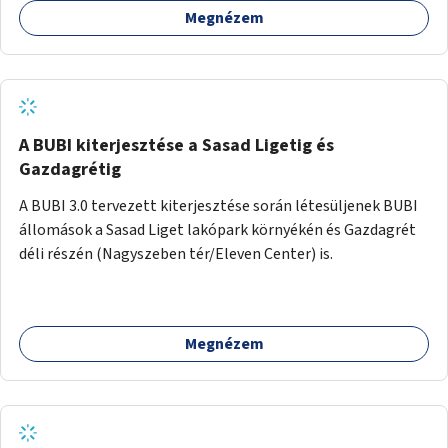
Megnézem
barátságosabbá és zöldebbé lehetne tenni a megállókat.
A BUBI kiterjesztése a Sasad Ligetig és
Gazdagrétig
A BUBI 3.0 tervezett kiterjesztése során létesüljenek BUBI
állomások a Sasad Liget lakópark környékén és Gazdagrét
déli részén (Nagyszeben tér/Eleven Center) is.
Megnézem