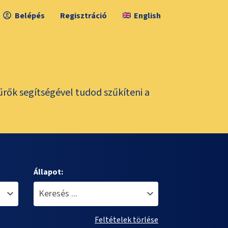
Belépés
Regisztráció
English
űrők segítségével tudod szűkíteni a
Állapot:
Feltételek törlése