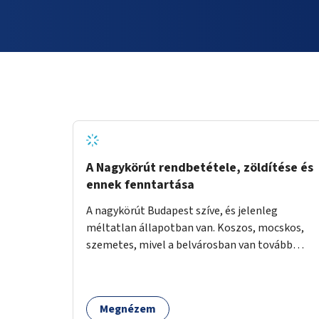
A Nagykörút rendbetétele, zöldítése és
ennek fenntartása
A nagykörút Budapest szíve, és jelenleg
méltatlan állapotban van. Koszos, mocskos,
szemetes, mivel a belvárosban van tovább
talán nem is kell ezen méltatlan, igénytelen
állapotot bemutatni. Ezen áldatlan helyzetet
szükséges felszámolni, a közterület állandó és
Megnézem
rendszeres tisztán tartásával, és nagy szükség