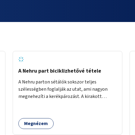
A Nehru part biciklizhetővé tétele
A Nehru parton sétálók sokszor teljes
szélességben foglalják az utat, ami nagyon
megnehezíti a kerékpározást. A kirakott
fotelek is csak a rajta ülőknek kényelmes,
mindenki másnak akadály, ezért el kellene őket
távolítani. A kikötőbakokat, ha megoldható, át
Megnézem
kellene helyezni a kerítés másik oldalára,
közvetlenül a partfal tetejére. Egyértelműen