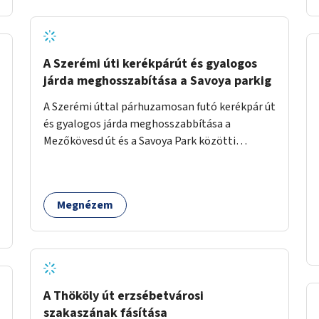
jelölt, és burkolati jellel elválasztott gyalog-
és kerékpárútra lenne itt szükség, ahogy a
Bálna mellett is. A jelenlegi állapot
tarthatatlan, ugyanis a trehányul kirakott
A Szerémi úti kerékpárút és gyalogos
táblákból az se derül ki, hogy szabad-e ott
járda meghosszabítása a Savoya parkig
kerékpározni.
A Szerémi úttal párhuzamosan futó kerékpár út
és gyalogos járda meghosszabbítása a
Mezőkövesd út és a Savoya Park közötti
szakaszon.
Megnézem
A Thököly út erzsébetvárosi
szakaszának fásítása