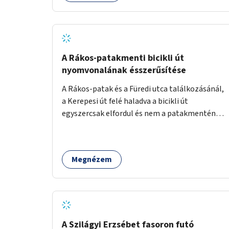
lenne megfelelő szállást nyújtani a
hajléktalanoknak (és nemcsak éjszakára).
Kritikus pontnak tartom az utcai telefonfülkék
helyzetét, melyet a szolgáltatóval
együttműködve szükséges lenne felszámolni,
A Rákos-patakmenti bicikli út
hiszen manapság ezeket már senki nem
nyomvonalának ésszerűsítése
használja. Bűzlenek, fertőzésveszélyesek, az
A Rákos-patak és a Füredi utca találkozásánál,
egész körút képét rontják. Helyükön érdemes
a Kerepesi út felé haladva a bicikli út
lenne megfontolni, hogy ott zöldítés, virágok
egyszercsak elfordul és nem a patakmentén
kihelyezése történjen, amit persze
halad tovább. Ezt a kanyart szüntessék meg és
rendszeresen ápolnak, karbantartanak.
a bicikli út a patakmentén haladjon tovább.
Megnézem
A Szilágyi Erzsébet fasoron futó