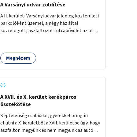
A Varsányi udvar zöldítése
A II. kerületi Varsányi udvar jelenleg közterületi
parkolóként üzemel, a négy ház által
közrefogott, aszfaltozott utcabővület az ott
parkoló 12 autót szolgálja ki. Ehelyett
szeretnénk, hogy itt egy olyan, két részből álló
magasított zöldfelület jöjjön létre, amely a
Megnézem
Varsányi Irén utca bővületeként és a megújult
Széna térrel való összekapcsolásaként a helyi
lakosok és az átmenő gyalogos forgalom
számára is lehetőséget nyújtson rekreációs
célokra. A Varsányi Irén utca és a Varsányi udvar
jelenleg két különálló közterületként
A XVII. és X. kerület kerékpáros
viselkedik, elválasztja őket a biciklisáv és a
összekötése
mellette lévő járda, az ötlet a két közterület
Képtelenség családdal, gyerekkel bringán
összekapcsolását szorgalmazza. A
eljutni a X. kerületből a XVII. kerületbe úgy, hogy
látványterveken is szereplő padok, teraszok,
aszfalton megyünk és nem megyünk az autók
zöldfelületek és biciklitárolók mindenki