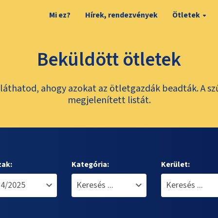
Mi ez?
Hírek, rendezvények
Ötletek
Beküldött ötletek
láthatod, ahogy azokat az ötletgazdák beadták. A sz
megjelenített listát.
zak:
Kategória:
Kerület: