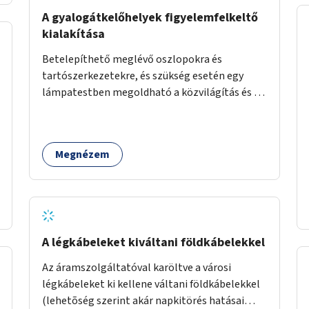
élőlényeknek kedvez. Apróbb
A gyalogátkelőhelyek figyelemfelkeltő
beavatkozásokkal, a szabályozások gondos
kialakítása
áttekintésével, ésszerű módosításával, azok
Betelepíthető meglévő oszlopokra és
betartása mellett változatosabbá tennénk a
tartószerkezetekre, és szükség esetén egy
budapesti patakok nagyvízi, ahol lehetőség van
lámpatestben megoldható a közvilágítás és a
rá, kisvízi medrét. A nagyvízi mederbe őshonos
zebra világítása is. Hogy sötétben is látható
fás és lágyszárú növényfajok
legyen zebrák.
visszatelepítésével változatossabbá tehetők a
rézsűk, mint élőhely. Emellett a kisvízi
Megnézem
mederben drága revitalizáció híján, apróbb
mesterséges és természetes beavatkozásokkal
érhető el, hogy változatosabb legyen a kisvízi
meder.
A légkábeleket kiváltani földkábelekkel
Az áramszolgáltatóval karöltve a városi
légkábeleket ki kellene váltani földkábelekkel
(lehetõség szerint akár napkitörés hatásai