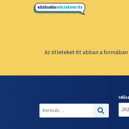
Az ötleteket itt abban a formában 
Idős