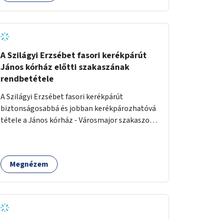
A Szilágyi Erzsébet fasori kerékpárút
János kórház előtti szakaszának
rendbetétele
A Szilágyi Erzsébet fasori kerékpárút
biztonságosabbá és jobban kerékpározhatóvá
tétele a János kórház - Városmajor szakaszon,
a kereszteződésen való átvezetésnél kb a
Majorkáig, az útpálya javításával, a kerékpárút
egyértelműbb felfestésével, a gyalogos
Megnézem
forgalomtól való jobb elkülönítésével, esetleg
ésszerűbb útvonal kijelölésével.