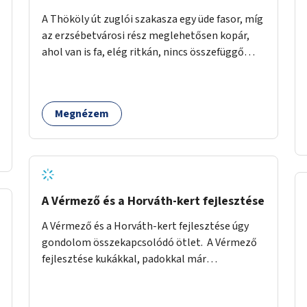
A Thököly út zuglói szakasza egy üde fasor, míg
az erzsébetvárosi rész meglehetősen kopár,
ahol van is fa, elég ritkán, nincs összefüggő
árnyékuk. Erre a forgalmas erzsébetvárosi
útszakaszra a meglévő fasor sűrítésére, illetve
ahol a közművek engedik, új fák ültetésére
Megnézem
lenne szükség.
A Vérmező és a Horváth-kert fejlesztése
A Vérmező és a Horváth-kert fejlesztése úgy
gondolom összekapcsolódó ötlet. A Vérmező
fejlesztése kukákkal, padokkal már
megkezdődött, ám abbamaradt, elfogyott a
pénz, és úgy látszik nincs projektje a dolognak.