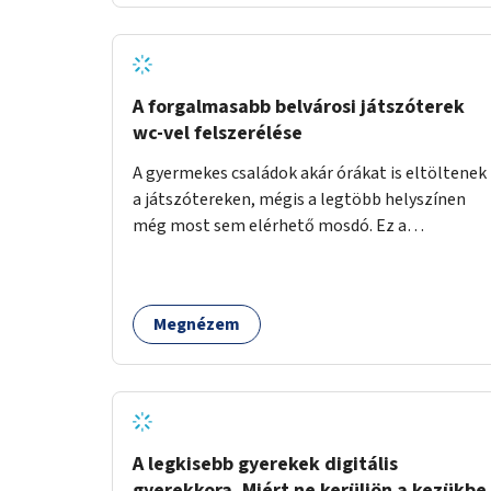
növelnék a bérlet árát és gyakorítanák a
járatokat. 9500 vagy 8950 Ft teljesen mindegy
egy család költségvetésében, a közlekedésben
viszont sokkal jobban megéreznénk.
A forgalmasabb belvárosi játszóterek
wc-vel felszerélése
A gyermekes családok akár órákat is eltöltenek
a játszótereken, mégis a legtöbb helyszínen
még most sem elérhető mosdó. Ez a
felnőtteknek, de a nagyobb gyerekeknek is
kellemetlen, a mobil wc is megoldás lenne,
vagy olyan, ami fizetős, de fogadjon el
Megnézem
bankkártyàt is!
A legkisebb gyerekek digitális
gyerekkora. Miért ne kerüljön a kezükbe