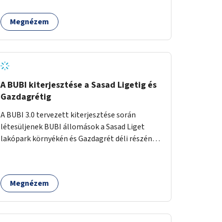
egy sivár zöldsáv választja el, ami kiválóan
található a közelben.
alkalmas lenne egy nagy biodiverzitású hosszú
Megnézem
kert kialakítására, több szintű növényzettel,
öntözőrendszerrel, esetleg valamilyen vizes
attrakcióval ami végfut mind az 500m-en.
A BUBI kiterjesztése a Sasad Ligetig és
Gazdagrétig
A BUBI 3.0 tervezett kiterjesztése során
létesüljenek BUBI állomások a Sasad Liget
lakópark környékén és Gazdagrét déli részén
(Nagyszeben tér/Eleven Center) is.
Megnézem