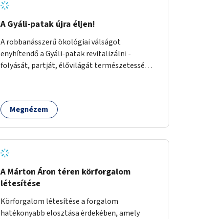
A Gyáli-patak újra éljen!
A robbanásszerű ökológiai válságot
enyhítendő a Gyáli-patak revitalizálni -
folyását, partját, élővilágát természetessé
visszaállítani - legalább Budapest határain
belül, illetve azon túl is infrastruktúrával nem
terhelt módon. Élő kapcsolatot létrehozni
Megnézem
Soroksár és a patak között, illetve a
településen kívül élőhely helyreállítást
végezni. Mindezt szigorúan ökológiai szakértők
vezetésével.
A Márton Áron téren körforgalom
létesítése
Körforgalom létesítése a forgalom
hatékonyabb elosztása érdekében, amely