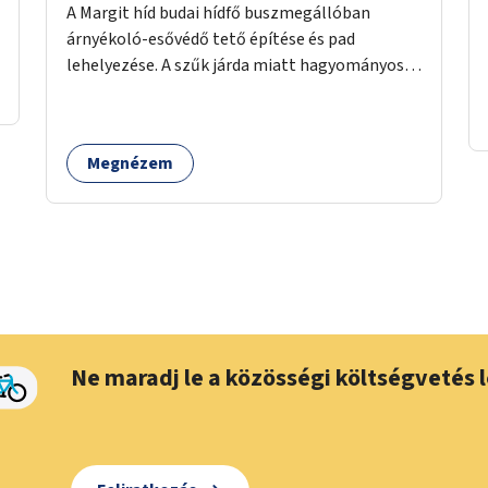
A Margit híd budai hídfő buszmegállóban
árnyékoló-esővédő tető építése és pad
lehelyezése. A szűk járda miatt hagyományos
buszmegálló nem fér el, egyedi megoldásra
lenne szükség.
Megnézem
Ne maradj le a közösségi költségvetés l