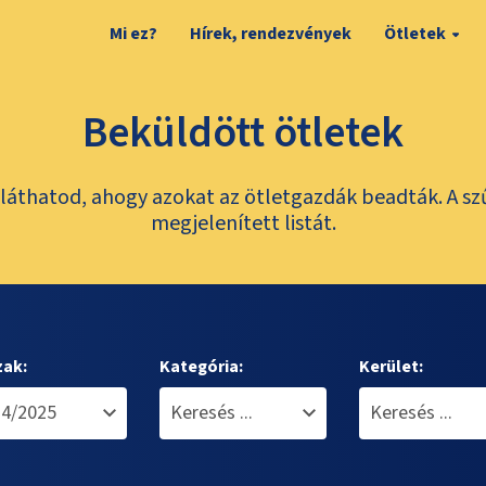
Mi ez?
Hírek, rendezvények
Ötletek
Beküldött ötletek
láthatod, ahogy azokat az ötletgazdák beadták. A sz
megjelenített listát.
zak:
Kategória:
Kerület: