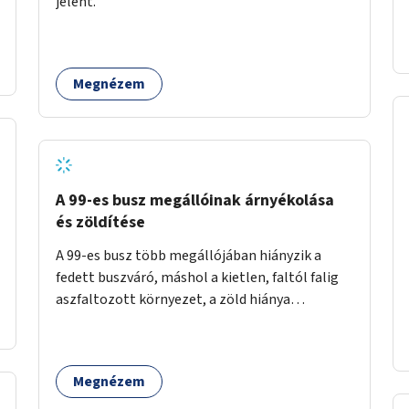
jelent.
időszakokban zsúfolt 5-ös autóbusz
alternatívája lenne.
Megnézem
A 99-es busz megállóinak árnyékolása
és zöldítése
A 99-es busz több megállójában hiányzik a
fedett buszváró, máshol a kietlen, faltól falig
aszfaltozott környezet, a zöld hiánya
problémás. Fontos lenne a hiányzó buszvárók
pótlása és az árnyékolás megoldása. Mindezt a
zöldítéssel is össze lehetne kötni: ahol
Megnézem
megoldható, ott az utasváróra vagy akár
önálló rácsozatra futtatott növényekkel