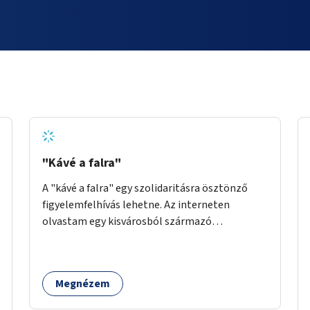
"Kávé a falra"
A "kávé a falra" egy szolidaritásra ösztönző
figyelemfelhívás lehetne. Az interneten
olvastam egy kisvárosból származó
történetről, ahol az emberek vehettek egy
extra kávét, amiről a cetlit feltették a kávézó
dolgozói a falra. Ha egy arra rászoruló betért, a
Megnézem
falról ingyenesen megkaphatta a már
kifizetett kávét. Jó lenne, ha sok kávézó vagy