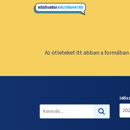
Az ötleteket itt abban a formában 
Idős