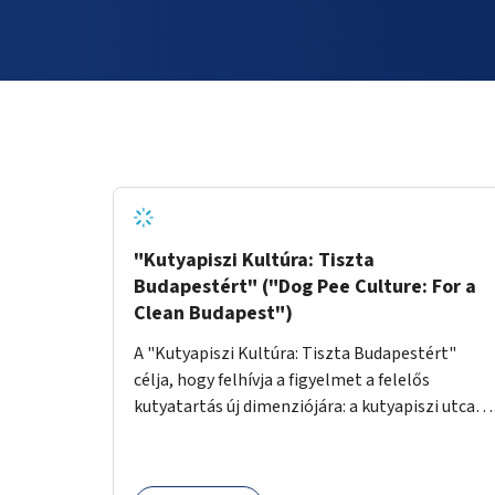
"Kutyapiszi Kultúra: Tiszta
Budapestért" ("Dog Pee Culture: For a
Clean Budapest")
A "Kutyapiszi Kultúra: Tiszta Budapestért"
célja, hogy felhívja a figyelmet a felelős
kutyatartás új dimenziójára: a kutyapiszi utcai
tisztításának szokására. A projekt keretében
szeretnénk edukálni a kutyatulajdonosokat,
hogy séta közben, amikor kedvencük a járdára