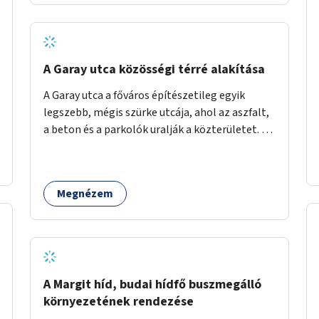
barátságosabbá és zöldebbé lehetne tenni a
megállókat.
A Garay utca közösségi térré alakítása
A Garay utca a főváros építészetileg egyik
legszebb, mégis szürke utcája, ahol az aszfalt,
a beton és a parkolók uralják a közterületet. Az
utca Garay tér és Hernád utca közötti szakasza
tökéletes tere lehetne egy zöld és
közösségbarát terület létrehozásának. A
Megnézem
szakaszon a parkolás átszervezésével
szabadföldi fák, ágyások létrehozására lenne
lehetőség, amelyek között pihenőszékek,
sakkasztal és egy lábbal tekerhető
mobiltöltőpont tennék kellemesebbé (és
hűvösebbé) a környéken lakók és az arra járók
A Margit híd, budai hídfő buszmegálló
mindennapjait.
környezetének rendezése