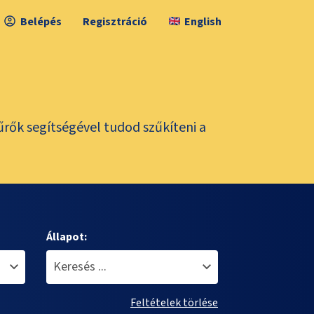
Belépés
Regisztráció
English
űrők segítségével tudod szűkíteni a
Állapot:
Feltételek törlése