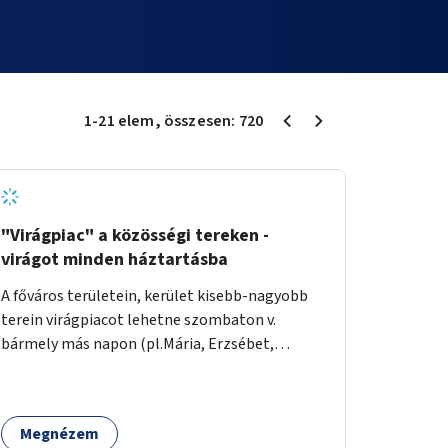
1
-
21
elem
, összesen:
720
"Virágpiac" a közösségi tereken -
virágot minden háztartásba
A főváros területein, kerület kisebb-nagyobb
terein virágpiacot lehetne szombaton v.
bármely más napon (pl.Mária, Erzsébet,
Katalin, Gergely, László, Péter) létrehozni,
üzemeltetni. Kerületek biztosítanák a
helyeket, 50-150nm vagy afeletti területet (ha
Megnézem
sokakat érdekelne). Névleges összeget fizetne