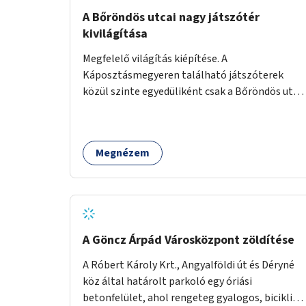
A Bőröndös utcai nagy játszótér
kivilágítása
Megfelelő világítás kiépítése. A
Káposztásmegyeren található játszóterek
közül szinte egyedüliként csak a Bőröndös utca
Külső-Szilágyi út felöli végén lévő nagy
játszótér nem rendelkezik közvilágítással, ami
miatt a őszi és téli hónapokban nem lehet ide
Megnézem
járni a gyerekekkel.
A Göncz Árpád Városközpont zöldítése
A Róbert Károly Krt., Angyalföldi út és Déryné
köz által határolt parkoló egy óriási
betonfelület, ahol rengeteg gyalogos, biciklis