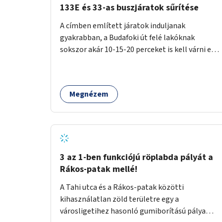
133E és 33-as buszjáratok sűrítése
A címben említett járatok induljanak
gyakrabban, a Budafoki út felé lakóknak
sokszor akár 10-15-20 perceket is kell várni egy
csatlakozásra.
Megnézem
3 az 1-ben funkciójú röplabda pályát a
Rákos-patak mellé!
A Tahi utca és a Rákos-patak közötti
kihasználatlan zöld területre egy a
városligetihez hasonló gumiborítású pálya