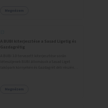
egy sivár zöldsáv választja el, ami kiválóan
található a közelben.
alkalmas lenne egy nagy biodiverzitású hosszú
Megnézem
kert kialakítására, több szintű növényzettel,
öntözőrendszerrel, esetleg valamilyen vizes
attrakcióval ami végfut mind az 500m-en.
A BUBI kiterjesztése a Sasad Ligetig és
Gazdagrétig
A BUBI 3.0 tervezett kiterjesztése során
létesüljenek BUBI állomások a Sasad Liget
lakópark környékén és Gazdagrét déli részén
(Nagyszeben tér/Eleven Center) is.
Megnézem