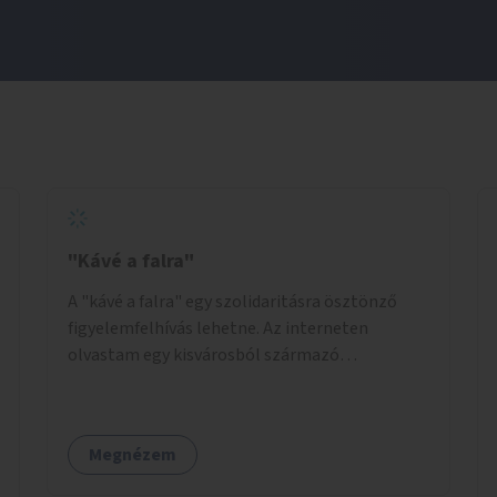
"Kávé a falra"
A "kávé a falra" egy szolidaritásra ösztönző
figyelemfelhívás lehetne. Az interneten
olvastam egy kisvárosból származó
történetről, ahol az emberek vehettek egy
extra kávét, amiről a cetlit feltették a kávézó
dolgozói a falra. Ha egy arra rászoruló betért, a
Megnézem
falról ingyenesen megkaphatta a már
kifizetett kávét. Jó lenne, ha sok kávézó vagy