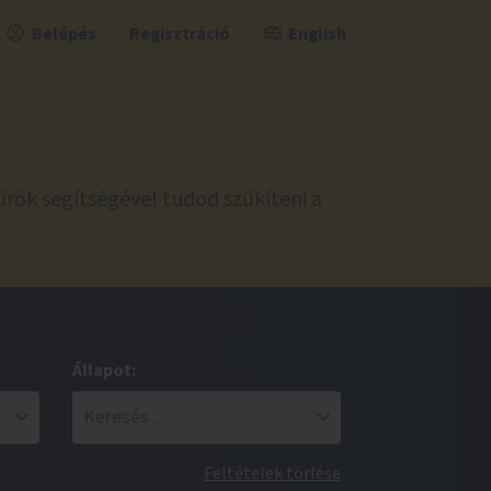
Belépés
Regisztráció
English
űrők segítségével tudod szűkíteni a
Állapot:
Feltételek törlése