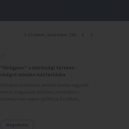
1
-
21
elem
, összesen:
720
"Virágpiac" a közösségi tereken -
virágot minden háztartásba
A főváros területein, kerület kisebb-nagyobb
terein virágpiacot lehetne szombaton v.
bármely más napon (pl.Mária, Erzsébet,
Katalin, Gergely, László, Péter) létrehozni,
üzemeltetni. Kerületek biztosítanák a
helyeket, 50-150nm vagy afeletti területet (ha
Megnézem
sokakat érdekelne). Névleges összeget fizetne