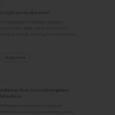
A Gyáli-patak újra éljen!
A robbanásszerű ökológiai válságot
enyhítendő a Gyáli-patak revitalizálni -
folyását, partját, élővilágát természetessé
visszaállítani - legalább Budapest határain
belül, illetve azon túl is infrastruktúrával nem
terhelt módon. Élő kapcsolatot létrehozni
Megnézem
Soroksár és a patak között, illetve a
településen kívül élőhely helyreállítást
végezni. Mindezt szigorúan ökológiai szakértők
vezetésével.
A Márton Áron téren körforgalom
létesítése
Körforgalom létesítése a forgalom
hatékonyabb elosztása érdekében, amely