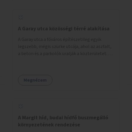
barátságosabbá és zöldebbé lehetne tenni a
megállókat.
A Garay utca közösségi térré alakítása
A Garay utca a főváros építészetileg egyik
legszebb, mégis szürke utcája, ahol az aszfalt,
a beton és a parkolók uralják a közterületet. Az
utca Garay tér és Hernád utca közötti szakasza
tökéletes tere lehetne egy zöld és
közösségbarát terület létrehozásának. A
Megnézem
szakaszon a parkolás átszervezésével
szabadföldi fák, ágyások létrehozására lenne
lehetőség, amelyek között pihenőszékek,
sakkasztal és egy lábbal tekerhető
mobiltöltőpont tennék kellemesebbé (és
hűvösebbé) a környéken lakók és az arra járók
A Margit híd, budai hídfő buszmegálló
mindennapjait.
környezetének rendezése