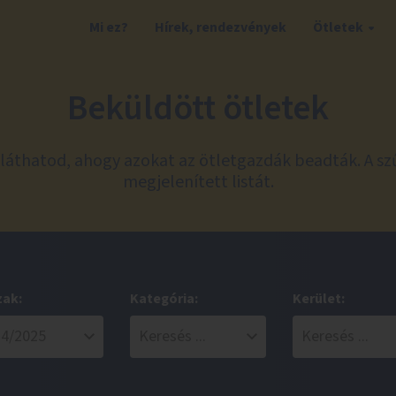
Mi ez?
Hírek, rendezvények
Ötletek
Beküldött ötletek
láthatod, ahogy azokat az ötletgazdák beadták. A sz
megjelenített listát.
zak:
Kategória:
Kerület: