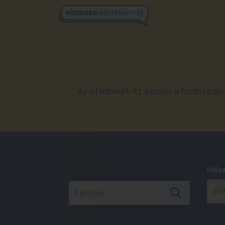
Az ötleteket itt abban a formában 
Idős