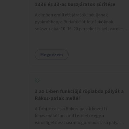
133E és 33-as buszjáratok sűrítése
A címben említett járatok induljanak
gyakrabban, a Budafoki út felé lakóknak
sokszor akár 10-15-20 perceket is kell várni egy
csatlakozásra.
Megnézem
3 az 1-ben funkciójú röplabda pályát a
Rákos-patak mellé!
A Tahi utca és a Rákos-patak közötti
kihasználatlan zöld területre egy a
városligetihez hasonló gumiborítású pálya