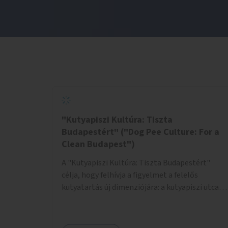
"Kutyapiszi Kultúra: Tiszta
Budapestért" ("Dog Pee Culture: For a
Clean Budapest")
A "Kutyapiszi Kultúra: Tiszta Budapestért"
célja, hogy felhívja a figyelmet a felelős
kutyatartás új dimenziójára: a kutyapiszi utcai
tisztításának szokására. A projekt keretében
szeretnénk edukálni a kutyatulajdonosokat,
hogy séta közben, amikor kedvencük a járdára