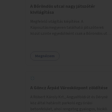
A Bőröndös utcai nagy játszótér
kivilágítása
Megfelelő világítás kiépítése. A
Káposztásmegyeren található játszóterek
közül szinte egyedüliként csak a Bőröndös utca
Külső-Szilágyi út felöli végén lévő nagy
játszótér nem rendelkezik közvilágítással, ami
miatt a őszi és téli hónapokban nem lehet ide
Megnézem
járni a gyerekekkel.
A Göncz Árpád Városközpont zöldítése
A Róbert Károly Krt., Angyalföldi út és Déryné
köz által határolt parkoló egy óriási
betonfelület, ahol rengeteg gyalogos, biciklis