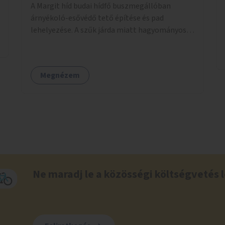
A Margit híd budai hídfő buszmegállóban
árnyékoló-esővédő tető építése és pad
lehelyezése. A szűk járda miatt hagyományos
buszmegálló nem fér el, egyedi megoldásra
lenne szükség.
Megnézem
Ne maradj le a közösségi költségvetés l