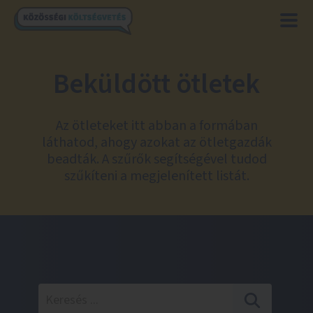
Beküldött ötletek
Az ötleteket itt abban a formában
láthatod, ahogy azokat az ötletgazdák
beadták. A szűrők segítségével tudod
szűkíteni a megjelenített listát.