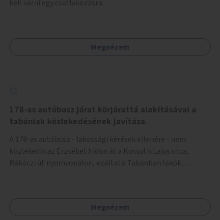
kell várni egy csatlakozásra.
Megnézem
178-as autóbusz járat körjárattá alakításával a
tabániak közlekedésének javítása.
A 178-as autóbusz - lakossági kérések ellenére - nem
közlekedik az Erzsébet hídon át a Kossuth Lajos utca,
Rákóczi út nyomvonalon, ezáltal a Tabánban lakók
belvárosba jutásának minősége jelentősen romlott a
változtatás óta! Nem tudnak továbbá a Tabániak közvetlen
járattal feljutni a Naphegyre, ahol iskola és óvoda is van a
Megnézem
körzetben élők számára. Megoldás lenne, ha a 178-as