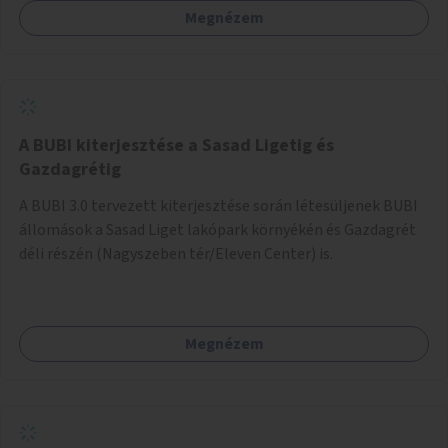
Megnézem
barátságosabbá és zöldebbé lehetne tenni a megállókat.
A BUBI kiterjesztése a Sasad Ligetig és
Gazdagrétig
A BUBI 3.0 tervezett kiterjesztése során létesüljenek BUBI
állomások a Sasad Liget lakópark környékén és Gazdagrét
déli részén (Nagyszeben tér/Eleven Center) is.
Megnézem