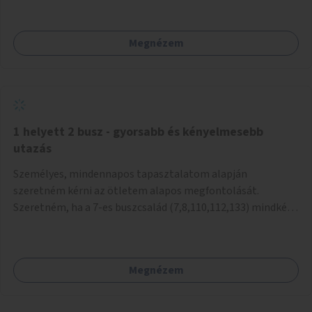
mivel nem üzletszerű a tevékenység.) Közösségi téren a
piacokkal nem konkurál.
Megnézem
1 helyett 2 busz - gyorsabb és kényelmesebb
utazás
Személyes, mindennapos tapasztalatom alapján
szeretném kérni az ötletem alapos megfontolását.
Szeretném, ha a 7-es buszcsalád (7,8,110,112,133) mindkét
irányban a Tisza István tér nevű megállóit aránylag kis
beavatkozással átalakítanák úgy, hogy egyszerre kettő
busz is be tudjon állni az öbölbe. Jelenleg biztonságosan
Megnézem
csak egy jármű tud beállni és kinyitni az ajtókat. A szorosan
mögötte haladó biztonsági okokból nem nyit ajtót, csak ha
az első már elhagyja a megállót és ő szabályosan be nem