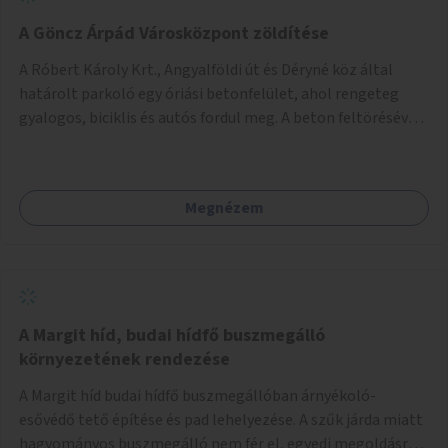
A Göncz Árpád Városközpont zöldítése
A Róbert Károly Krt., Angyalföldi út és Déryné köz által
határolt parkoló egy óriási betonfelület, ahol rengeteg
gyalogos, biciklis és autós fordul meg. A beton feltörésével,
virágágyások létesítésével, fák ültetésével a terület
kellemesebbé, élhetőbbá varázsolható. Az Angyalföldi út
menti járda és a parkoló közé kellene egy zöld sáv,
Megnézem
virágágyásokkal a meglévő fák alá, a lakóépület felőli két
autósáv közé fákat lehetne ültetni, illetve a parkoló és a
járda / bicikliút közé is jók lennének fák.
A Margit híd, budai hídfő buszmegálló
környezetének rendezése
A Margit híd budai hídfő buszmegállóban árnyékoló-
esővédő tető építése és pad lehelyezése. A szűk járda miatt
hagyományos buszmegálló nem fér el, egyedi megoldásra