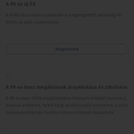
A 40 az új 50
A Kőér utca teljes szakaszán a megengedett sebesség 40
km/h-ra való csökkentése.
Megnézem
A 99-es busz megállóinak árnyékolása és zöldítése
A 99-es busz több megállójában hiányzik a fedett buszváró,
máshol a kietlen, faltól falig aszfaltozott környezet, a zöld
hiánya problémás. Fontos lenne a hiányzó buszvárók
pótlása és az árnyékolás megoldása. Mindezt a zöldítéssel
is össze lehetne kötni: ahol megoldható, ott az utasváróra
vagy akár önálló rácsozatra futtatott növényekkel