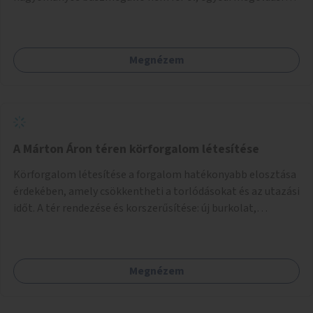
lenne szükség.
Megnézem
A Márton Áron téren körforgalom létesítése
Körforgalom létesítése a forgalom hatékonyabb elosztása
érdekében, amely csökkentheti a torlódásokat és az utazási
időt. A tér rendezése és korszerűsítése: új burkolat,
zöldfelületek, modern közösségi tér kialakítása, hogy a
hely valódi köztérré váljon, ahol az emberek szívesen
időznek.
Megnézem