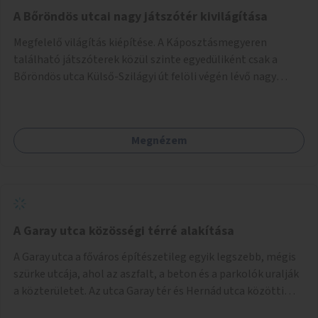
A Bőröndös utcai nagy játszótér kivilágítása
Megfelelő világítás kiépítése. A Káposztásmegyeren
található játszóterek közül szinte egyedüliként csak a
Bőröndös utca Külső-Szilágyi út felöli végén lévő nagy
játszótér nem rendelkezik közvilágítással, ami miatt a őszi
és téli hónapokban nem lehet ide járni a gyerekekkel.
Megnézem
A Garay utca közösségi térré alakítása
A Garay utca a főváros építészetileg egyik legszebb, mégis
szürke utcája, ahol az aszfalt, a beton és a parkolók uralják
a közterületet. Az utca Garay tér és Hernád utca közötti
szakasza tökéletes tere lehetne egy zöld és közösségbarát