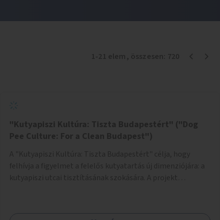
1
-
21
elem
, összesen:
720
"Kutyapiszi Kultúra: Tiszta Budapestért" ("Dog
Pee Culture: For a Clean Budapest")
A "Kutyapiszi Kultúra: Tiszta Budapestért" célja, hogy
felhívja a figyelmet a felelős kutyatartás új dimenziójára: a
kutyapiszi utcai tisztításának szokására. A projekt
keretében szeretnénk edukálni a kutyatulajdonosokat,
hogy séta közben, amikor kedvencük a járdára vizel, egy
palack vízzel öblítsék le azt, ezzel hozzájárulva a tiszta,