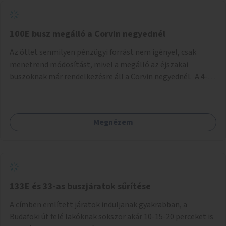
tud állni a megállóba. A környéken a tömegközlekedés
csúcsidőben már most is fullos, a Bosnyák téri beruházások
befejeztével hatványozódni fog az utazási igény.
100E busz megálló a Corvin negyednél
Az ötlet senmilyen pénzügyi forrást nem igényel, csak
menetrend módosítást, mivel a megálló az éjszakai
buszoknak már rendelkezésre áll a Corvin negyednél. A 4-es
és 6-os villamos vonalához közel élőknek a repülőtérre
kijutást, illetve onnan hazajutást nagyban megkönnyítené,
ha a 100E reptéri busz a Corvin negyed metrómegállónál is
Megnézem
megállna - főleg éjjel, amikor a metró nem jár, és a 200E
busz is sokkal ritkábban. Az utazási időt a belvárosban
100E-re fel-/leszállóknak ez az egyetlen plusz megálló
nem hosszabbítaná meg sokkal, a 4-6 vonalán lakóknak
viszont a Kálvin tér-Corvin negyed utat megspórolva 10-15
perccel rövidítheti az utazási idejét.
133E és 33-as buszjáratok sűrítése
A címben említett járatok induljanak gyakrabban, a
Budafoki út felé lakóknak sokszor akár 10-15-20 perceket is