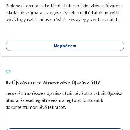
Budapest-arculattal ellátott kulacsok kiosztása a fővárosi
iskolások számára, az egészségtelen üdítőitalok helyetti
ivóvízfogyasztás népszerűsítése és az egyszer használatos
PET-palackok használatának csökkentése céljából.
Megnézem
Az Újszász utca átnevezése Újszász úttá
Lecserélni az ősszes Újszász utcán lévő utca táblát Újszász
útasra, és esetleg átnevezni a legtöbb fontosabb
dokumentumon lévő feliratot.