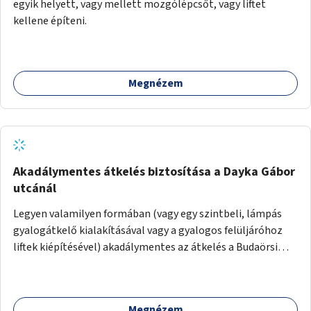
egyik helyett, vagy mellett mozgólépcsőt, vagy liftet
kellene építeni.
Megnézem
Akadálymentes átkelés biztosítása a Dayka Gábor
utcánál
Legyen valamilyen formában (vagy egy szintbeli, lámpás
gyalogátkelő kialakításával vagy a gyalogos felüljáróhoz
liftek kiépítésével) akadálymentes az átkelés a Budaörsi
úton a Dayka Gábor utcánál.
Megnézem