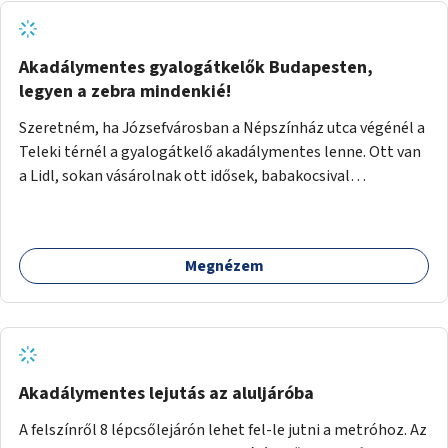
Akadálymentes gyalogátkelők Budapesten,
legyen a zebra mindenkié!
Szeretném, ha Józsefvárosban a Népszínház utca végénél a
Teleki térnél a gyalogátkelő akadálymentes lenne. Ott van
a Lidl, sokan vásárolnak ott idősek, babakocsival
közlekedők és fogyatékossággal élők is. Ennek ellenére a
zebra nem akadálymentes. A gyalogátkelő mindenkié, ez ne
csak elméletben legyen igaz
Megnézem
Akadálymentes lejutás az aluljáróba
A felszínről 8 lépcsőlejárón lehet fel-le jutni a metróhoz. Az