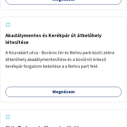
Akadálymentes és Kerékpár út átkelőhely
létesítése
A Közrakárt utca - Boráros tér és Nehru park közti zebra
átkelőhely akadálymentesítése és a körútról érkező
kerékpár forgalom bekötése a a Nehru part felé.
Megnézem