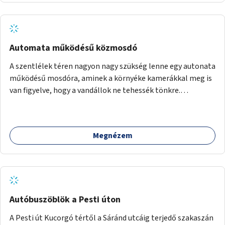
Automata működésű közmosdó
A szentlélek téren nagyon nagy szükség lenne egy autonata
működésű mosdóra, aminek a környéke kamerákkal meg is
van figyelve, hogy a vandállok ne tehessék tönkre.
Területileg a jelenlegi buszvégállomás területén lenne a
leghasznosabb a HÉV felé, mivel itt a forgalom is igen nagy.
Megnézem
Autóbuszöblök a Pesti úton
A Pesti út Kucorgó tértől a Sáránd utcáig terjedő szakaszán