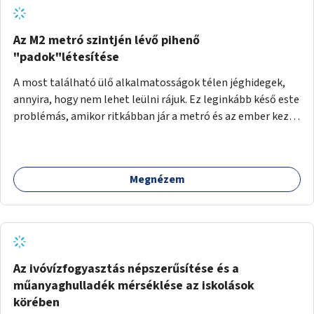
Az M2 metró szintjén lévő pihenő
"padok"létesítése
A most található ülő alkalmatosságok télen jéghidegek,
annyira, hogy nem lehet leülni rájuk. Ez leginkább késő este
problémás, amikor ritkábban jár a metró és az ember keze
tele van csomagokkal.
Megnézem
Az ivóvízfogyasztás népszerűsítése és a
műanyaghulladék mérséklése az iskolások
körében