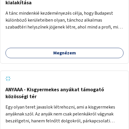
pedig tàmogatàsképpen adatna! A takarítàst kötelezően
kialakítása
fizethetné a hasznàlója, ez esetleg megoldàs lehet erre a
A tánc mindenkié kezdeményezés célja, hogy Budapest
problémàra!És ha nem rendezi, kitiltjàk a hasznàlók közül!
különböző kerületeiben olyan, tánchoz alkalmas
Remélem hasznosnak vélik majd ezt az ötletemet! Talàn
szabadtéri helyszínek jöjjenek létre, ahol mind a profi, mind
egy-két kapszulàt elfogadnék én is honoràriumképpen
az amatőr táncosok valamint a tánciskolák, táncklubok,
sajàt hasznàlatra nekem! Köszönetteljes szeretettel a làny
sőt, az egyszerű mozgásra vágyó lakosok is részt vehetnek
Budapestről
közösségi eseményeken. Ehhez olyan terek kialakítására
Megnézem
van szükség, ahol szabadtéri táncok szervezésére alkalmas,
csiszolt, sima burkolattal rendelkező platformok állnak
rendelkezésre. Az 5 darab táncteret, melynek nagysága
egyenként 70 négyzetméter. parkokban, közterületeken
javasoljuk kialakítani.
ANYAAA - Kisgyermekes anyákat támogató
közösségi tér
Egy olyan teret javaslok létrehozni, ami a kisgyermekes
anyáknak szól. Az anyák nem csak pelenkákról vágynak
beszélgetni, hanem felnőtt dolgokról, párkapcsolati
változásokról, új életük kihívásairól. Rengeteg tér és