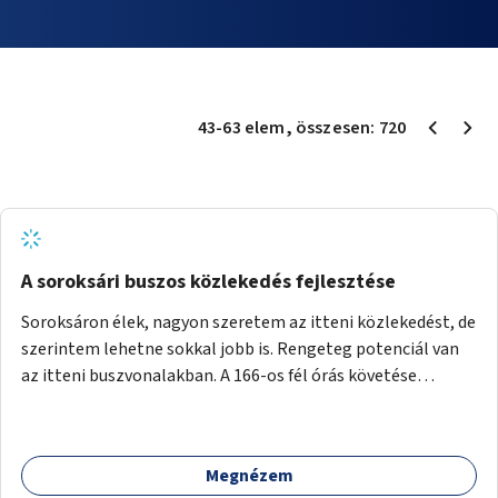
43
-
63
elem
, összesen:
720
A soroksári buszos közlekedés fejlesztése
Soroksáron élek, nagyon szeretem az itteni közlekedést, de
szerintem lehetne sokkal jobb is. Rengeteg potenciál van
az itteni buszvonalakban. A 166-os fél órás követése
hétköznap borzasztó ritka. Csomóan utaznak vele és egy
nagyon kényelmes járat. Nagyon jól el lehet vele kerülni a
HÉVet, ráadásul kényelmes alacsonypadlós szolgáltatást
Megnézem
nyújt. Hétköznap csúcsidőben a 166-os járhatna 15