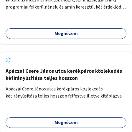
programjai felkerülnének, és amin keresztül két érdeklődő,
akik nem szívesen mennének egyedül az adott programra,
összeszerveződhetnek.
Megnézem
Apáczai Csere János utca kerékpáros közlekedés
kétirányúsítása teljes hosszon
Apáczai Csere János utca kerékpáros közlekedés
kétirányúsítása teljes hosszon felfestve illetve kitáblázva.
Megnézem