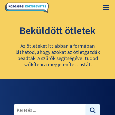
Beküldött ötletek
Az ötleteket itt abban a formában
láthatod, ahogy azokat az ötletgazdák
beadták. A szűrők segítségével tudod
szűkíteni a megjelenített listát.