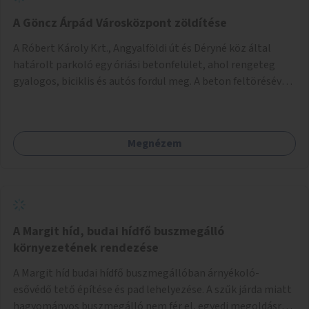
A Göncz Árpád Városközpont zöldítése
A Róbert Károly Krt., Angyalföldi út és Déryné köz által
határolt parkoló egy óriási betonfelület, ahol rengeteg
gyalogos, biciklis és autós fordul meg. A beton feltörésével,
virágágyások létesítésével, fák ültetésével a terület
kellemesebbé, élhetőbbá varázsolható. Az Angyalföldi út
menti járda és a parkoló közé kellene egy zöld sáv,
Megnézem
virágágyásokkal a meglévő fák alá, a lakóépület felőli két
autósáv közé fákat lehetne ültetni, illetve a parkoló és a
járda / bicikliút közé is jók lennének fák.
A Margit híd, budai hídfő buszmegálló
környezetének rendezése
A Margit híd budai hídfő buszmegállóban árnyékoló-
esővédő tető építése és pad lehelyezése. A szűk járda miatt
hagyományos buszmegálló nem fér el, egyedi megoldásra