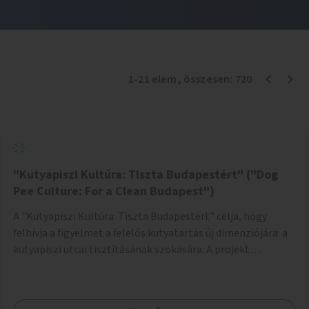
1
-
21
elem
, összesen:
720
"Kutyapiszi Kultúra: Tiszta Budapestért" ("Dog
Pee Culture: For a Clean Budapest")
A "Kutyapiszi Kultúra: Tiszta Budapestért" célja, hogy
felhívja a figyelmet a felelős kutyatartás új dimenziójára: a
kutyapiszi utcai tisztításának szokására. A projekt
keretében szeretnénk edukálni a kutyatulajdonosokat,
hogy séta közben, amikor kedvencük a járdára vizel, egy
palack vízzel öblítsék le azt, ezzel hozzájárulva a tiszta,