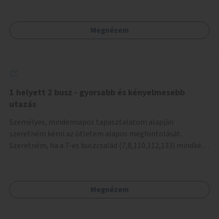
mivel nem üzletszerű a tevékenység.) Közösségi téren a
piacokkal nem konkurál.
Megnézem
1 helyett 2 busz - gyorsabb és kényelmesebb
utazás
Személyes, mindennapos tapasztalatom alapján
szeretném kérni az ötletem alapos megfontolását.
Szeretném, ha a 7-es buszcsalád (7,8,110,112,133) mindkét
irányban a Tisza István tér nevű megállóit aránylag kis
beavatkozással átalakítanák úgy, hogy egyszerre kettő
busz is be tudjon állni az öbölbe. Jelenleg biztonságosan
Megnézem
csak egy jármű tud beállni és kinyitni az ajtókat. A szorosan
mögötte haladó biztonsági okokból nem nyit ajtót, csak ha
az első már elhagyja a megállót és ő szabályosan be nem