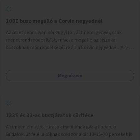
tud állni a megállóba. A környéken a tömegközlekedés
csúcsidőben már most is fullos, a Bosnyák téri beruházások
befejeztével hatványozódni fog az utazási igény.
100E busz megálló a Corvin negyednél
Az ötlet senmilyen pénzügyi forrást nem igényel, csak
menetrend módosítást, mivel a megálló az éjszakai
buszoknak már rendelkezésre áll a Corvin negyednél. A 4-es
és 6-os villamos vonalához közel élőknek a repülőtérre
kijutást, illetve onnan hazajutást nagyban megkönnyítené,
ha a 100E reptéri busz a Corvin negyed metrómegállónál is
Megnézem
megállna - főleg éjjel, amikor a metró nem jár, és a 200E
busz is sokkal ritkábban. Az utazási időt a belvárosban
100E-re fel-/leszállóknak ez az egyetlen plusz megálló
nem hosszabbítaná meg sokkal, a 4-6 vonalán lakóknak
viszont a Kálvin tér-Corvin negyed utat megspórolva 10-15
perccel rövidítheti az utazási idejét.
133E és 33-as buszjáratok sűrítése
A címben említett járatok induljanak gyakrabban, a
Budafoki út felé lakóknak sokszor akár 10-15-20 perceket is