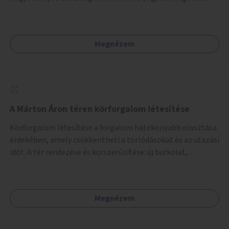
lenne szükség.
Megnézem
A Márton Áron téren körforgalom létesítése
Körforgalom létesítése a forgalom hatékonyabb elosztása
érdekében, amely csökkentheti a torlódásokat és az utazási
időt. A tér rendezése és korszerűsítése: új burkolat,
zöldfelületek, modern közösségi tér kialakítása, hogy a
hely valódi köztérré váljon, ahol az emberek szívesen
időznek.
Megnézem