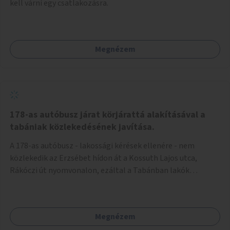
kell várni egy csatlakozásra.
Megnézem
178-as autóbusz járat körjárattá alakításával a
tabániak közlekedésének javítása.
A 178-as autóbusz - lakossági kérések ellenére - nem
közlekedik az Erzsébet hídon át a Kossuth Lajos utca,
Rákóczi út nyomvonalon, ezáltal a Tabánban lakók
belvárosba jutásának minősége jelentősen romlott a
változtatás óta! Nem tudnak továbbá a Tabániak közvetlen
járattal feljutni a Naphegyre, ahol iskola és óvoda is van a
Megnézem
körzetben élők számára. Megoldás lenne, ha a 178-as