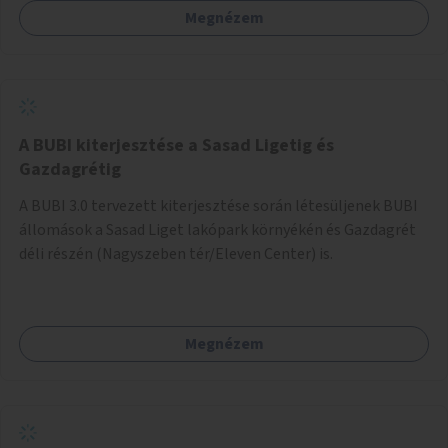
Megnézem
barátságosabbá és zöldebbé lehetne tenni a megállókat.
A BUBI kiterjesztése a Sasad Ligetig és
Gazdagrétig
A BUBI 3.0 tervezett kiterjesztése során létesüljenek BUBI
állomások a Sasad Liget lakópark környékén és Gazdagrét
déli részén (Nagyszeben tér/Eleven Center) is.
Megnézem