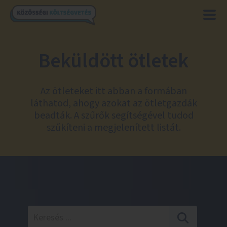
Beküldött ötletek
Az ötleteket itt abban a formában
láthatod, ahogy azokat az ötletgazdák
beadták. A szűrők segítségével tudod
szűkíteni a megjelenített listát.