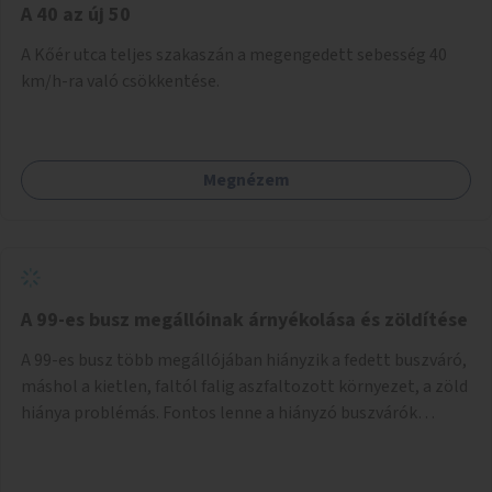
A 40 az új 50
A Kőér utca teljes szakaszán a megengedett sebesség 40
km/h-ra való csökkentése.
Megnézem
A 99-es busz megállóinak árnyékolása és zöldítése
A 99-es busz több megállójában hiányzik a fedett buszváró,
máshol a kietlen, faltól falig aszfaltozott környezet, a zöld
hiánya problémás. Fontos lenne a hiányzó buszvárók
pótlása és az árnyékolás megoldása. Mindezt a zöldítéssel
is össze lehetne kötni: ahol megoldható, ott az utasváróra
vagy akár önálló rácsozatra futtatott növényekkel