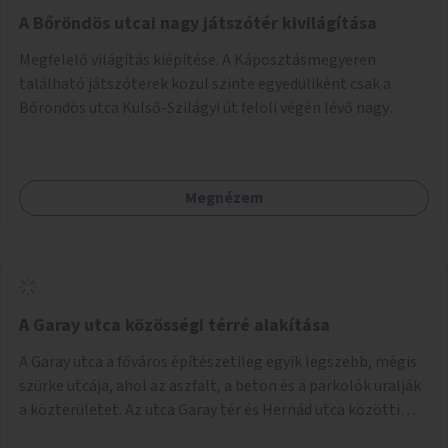
A Bőröndös utcai nagy játszótér kivilágítása
Megfelelő világítás kiépítése. A Káposztásmegyeren
található játszóterek közül szinte egyedüliként csak a
Bőröndös utca Külső-Szilágyi út felöli végén lévő nagy
játszótér nem rendelkezik közvilágítással, ami miatt a őszi
és téli hónapokban nem lehet ide járni a gyerekekkel.
Megnézem
A Garay utca közösségi térré alakítása
A Garay utca a főváros építészetileg egyik legszebb, mégis
szürke utcája, ahol az aszfalt, a beton és a parkolók uralják
a közterületet. Az utca Garay tér és Hernád utca közötti
szakasza tökéletes tere lehetne egy zöld és közösségbarát