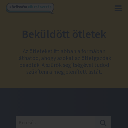
Beküldött ötletek
Az ötleteket itt abban a formában
láthatod, ahogy azokat az ötletgazdák
beadták. A szűrők segítségével tudod
szűkíteni a megjelenített listát.