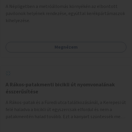
A Népligetben a metróállomás környékén az elbontott
pavilonok helyének rendezése, egyúttal kerékpártámaszok
kihelyezése.
Megnézem
A Rákos-patakmenti bicikli út nyomvonalának
ésszerűsítése
A Rákos-patak és a Füredi utca találkozásánál, a Kerepesi út
felé haladva a bicikli út egyszercsak elfordul és nem a
patakmentén halad tovább. Ezt a kanyart szüntessék meg
és a bicikli út a patakmentén haladjon tovább.