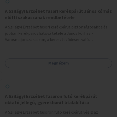
A Szilágyi Erzsébet fasori kerékpárút János kórház
előtti szakaszának rendbetétele
A Szilágyi Erzsébet fasori kerékpárút biztonságosabbá és
jobban kerékpározhatóvá tétele a János kórház -
Városmajor szakaszon, a kereszteződésen való
átvezetésnél kb a Majorkáig, az útpálya javításával, a
kerékpárút egyértelműbb felfestésével, a gyalogos
forgalomtól való jobb elkülönítésével, esetleg ésszerűbb
Megnézem
útvonal kijelölésével.
A Szilágyi Erzsébet fasoron futó kerékpárút
oktató jellegű, gyerekbarát átalakítása
A Szilágyi Erzsébet fasoron futó kerékpárút végig az