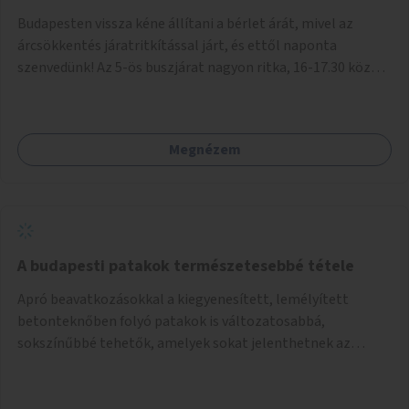
Budapesten vissza kéne állítani a bérlet árát, mivel az
árcsökkentés járatritkítással járt, és ettől naponta
szenvedünk! Az 5-ös buszjárat nagyon ritka, 16-17.30 között
annyira zsúfolt MINDEN NAP, hogy leszállni, felszállni
nehéz, egy szardíniásdoboz, mindenki szenved. 17 megállót
kell utaznunk, gyerekkel együtt minden nap. Sokkal többet
Megnézem
érnénk vele, ha növelnék a bérlet árát és gyakorítanák a
járatokat. 9500 vagy 8950 Ft teljesen mindegy egy család
költségvetésében, a közlekedésben viszont sokkal jobban
megéreznénk.
A budapesti patakok természetesebbé tétele
Apró beavatkozásokkal a kiegyenesített, lemélyített
betonteknőben folyó patakok is változatosabbá,
sokszínűbbé tehetők, amelyek sokat jelenthetnek az
élővilág, az azon keresztül nekünk, emberek számára is. Bár
mindenféle árvízvédelmi szabályozás, "költséghatékony"
karbantartás a legegyenesebb, legszabályosabbbnak tűnő