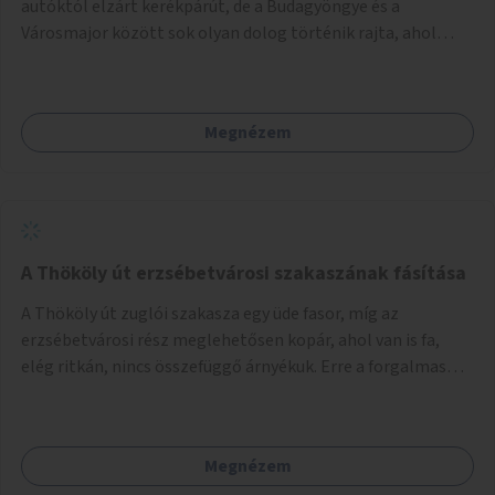
autóktól elzárt kerékpárút, de a Budagyöngye és a
Városmajor között sok olyan dolog történik rajta, ahol
nagyon kell figyelni (villamos keresztezi, 4 sávos autóúton
halad át, lámpa nélküli kereszteződések vannak rajta). Az
ötletem az, hogy ezt a szakaszt egy oktató jellegű,
Megnézem
bemutató kerékpárúttá varázsoljuk, ahol a gyerekek a valós
forgalomban megtehetik első útjaikat (szülői
felügyelettel). Ez egy nagyon forgalmas szakasz és nagyon
sok gyerekkel közlekedő szülőt látni nap, mint, nap, sok az
iskola, óvoda a környéken. Dupla kitáblázásokkal,
fényvisszaverős táblákkal, az aszfalt erősebb színre
A Thököly út erzsébetvárosi szakaszának fásítása
festésével és egyéb oktató táblákkal valósítanám meg az
A Thököly út zuglói szakasza egy üde fasor, míg az
ötletet.
erzsébetvárosi rész meglehetősen kopár, ahol van is fa,
elég ritkán, nincs összefüggő árnyékuk. Erre a forgalmas
erzsébetvárosi útszakaszra a meglévő fasor sűrítésére,
illetve ahol a közművek engedik, új fák ültetésére lenne
szükség.
Megnézem