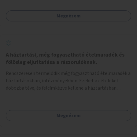
Megnézem
A háztartási, még fogyasztható ételmaradék és
fölösleg eljuttatása a rászorulóknak.
Rendszeresen termelődik még fogyasztható ételmaradék a
háztartásokban, intézményekben. Ezeket az ételeket
dobozba téve, és felcímkézve kellene a háztartásban
élőknek, vagy konyhai dolgozónak betenni egy erre a célra
készített szekrénybe. A címkén az étel neve szerepelne, és a
kihelyezés pontos ideje. (A szekrények belső elrendezését,
Megnézem
rekeszeit, beosztását nem tudom, hogy itt kell-e leírni.)
Önkormányzati tulajdonban lévő köztéren kell elhelyezni.
Tehát ha pl marad valamilyen ételből, vagy túl sokat