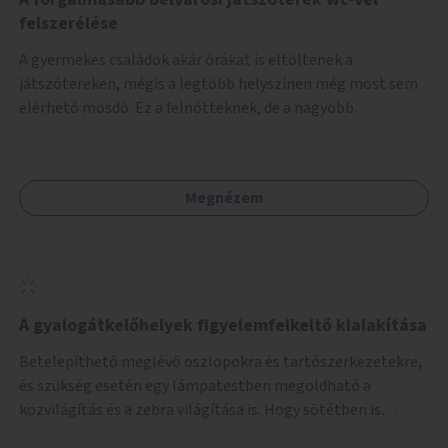
felszerélése
A gyermekes családok akár órákat is eltöltenek a
játszótereken, mégis a legtöbb helyszínen még most sem
elérhető mosdó. Ez a felnőtteknek, de a nagyobb
gyerekeknek is kellemetlen, a mobil wc is megoldás lenne,
vagy olyan, ami fizetős, de fogadjon el bankkártyàt is!
Megnézem
A gyalogátkelőhelyek figyelemfelkeltő kialakítása
Betelepíthető meglévő oszlopokra és tartószerkezetekre,
és szükség esetén egy lámpatestben megoldható a
közvilágítás és a zebra világítása is. Hogy sötétben is
látható legyen zebrák.