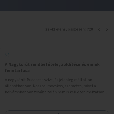
22
-
42
elem
, összesen:
720
A Nagykörút rendbetétele, zöldítése és ennek
fenntartása
A nagykörút Budapest szíve, és jelenleg méltatlan
állapotban van. Koszos, mocskos, szemetes, mivel a
belvárosban van tovább talán nem is kell ezen méltatlan,
igénytelen állapotot bemutatni. Ezen áldatlan helyzetet
szükséges felszámolni, a közterület állandó és rendszeres
tisztán tartásával, és nagy szükség lenne megfelelő