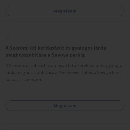
Megnézem
A Szerémi úti kerékpárút és gyalogos járda
meghosszabítása a Savoya parkig
A Szerémi úttal párhuzamosan futó kerékpár út és gyalogos
járda meghosszabbítása a Mezőkövesd út és a Savoya Park
közötti szakaszon.
Megnézem